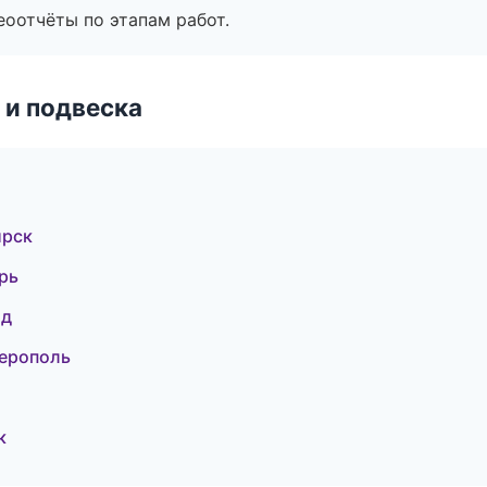
еоотчёты по этапам работ.
 и подвеска
ирск
рь
од
ферополь
к