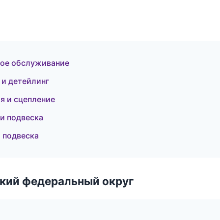
кое обслуживание
 и детейлинг
я и сцепление
 и подвеска
и подвеска
ский федеральный округ