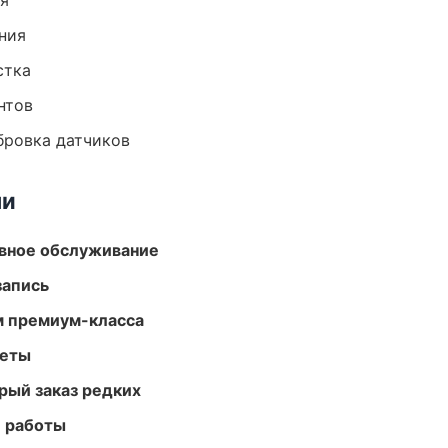
ия
ния
стка
нтов
ибровка датчиков
ми
вное обслуживание
запись
м премиум-класса
меты
рый заказ редких
е работы