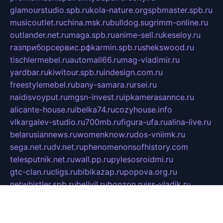
glamourstudio.spb.ru
kola-nature.org
spbmaster.spb.ru
musicoutlet.ru
china.msk.ru
bulldog.su
grimm-online.ru
outlander.net.ru
maga.spb.ru
anime-sell.ru
keseloy.ru
газприборсервис.рф
karmin.spb.ru
shekswood.ru
tischlermebel.ru
automall66.ru
mag-vladimir.ru
yardbar.ru
kiwitour.spb.ru
indesign.com.ru
freestylemebel.ru
bany-samara.ru
rsei.ru
naidisvoyput.ru
mgsn-invest.ru
ipkamerasannce.ru
alicante-house.ru
ibelka74.ru
cozyhouse.info
vlkargalev-studio.ru
700mb.ru
figura-ufa.ru
alina-live.ru
belarusiannews.ru
womenknow.ru
dos-vniimk.ru
sega.net.ru
dv.net.ru
phenomenonsofhistory.com
telesputnik.net.ru
wall.pp.ru
pylesosroidmi.ru
gtc-clan.ru
cligs.ru
bibikazap.ru
popova.org.ru
netwhistler.spb.ru
bellvil.ru
bonzon.ru
iss-vladik.ru
defiparis.net.ru
las-gryzas.ru
amku.ru
electednews.spb.ru
feather.org.ru
spar72.ru
tankiigri.ru
dominus.com.ru
ibtree.ru
sanykool.pp.ru
unixlib.org.ru