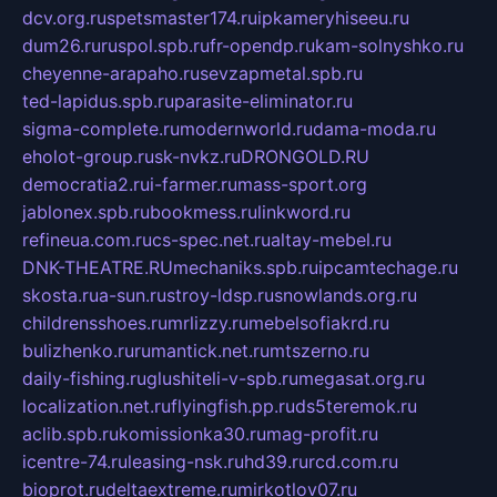
dcv.org.ru
spetsmaster174.ru
ipkameryhiseeu.ru
dum26.ru
ruspol.spb.ru
fr-opendp.ru
kam-solnyshko.ru
cheyenne-arapaho.ru
sevzapmetal.spb.ru
ted-lapidus.spb.ru
parasite-eliminator.ru
sigma-complete.ru
modernworld.ru
dama-moda.ru
eholot-group.ru
sk-nvkz.ru
DRONGOLD.RU
democratia2.ru
i-farmer.ru
mass-sport.org
jablonex.spb.ru
bookmess.ru
linkword.ru
refineua.com.ru
cs-spec.net.ru
altay-mebel.ru
DNK-THEATRE.RU
mechaniks.spb.ru
ipcamtechage.ru
skosta.ru
a-sun.ru
stroy-ldsp.ru
snowlands.org.ru
childrensshoes.ru
mrlizzy.ru
mebelsofiakrd.ru
bulizhenko.ru
rumantick.net.ru
mtszerno.ru
daily-fishing.ru
glushiteli-v-spb.ru
megasat.org.ru
localization.net.ru
flyingfish.pp.ru
ds5teremok.ru
aclib.spb.ru
komissionka30.ru
mag-profit.ru
icentre-74.ru
leasing-nsk.ru
hd39.ru
rcd.com.ru
bioprot.ru
deltaextreme.ru
mirkotlov07.ru