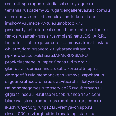
remontt.spb.ru
photostudia.spb.ru
myragon.ru
terramia.ru
academy62.ru
gardengallereya.ru
rti.com.ru
artem-news.ru
biserinca.ru
krasnodarkurort.com
imshowtv.ru
mebel-v-tule.ru
mobtopik.ru
pcsecurity.net.ru
tool-sib.ru
multimetrunit.ru
sp-tour.ru
fan-cs.ru
santeh-russia.ru
symbian9.net.ru
DSHAIR.RU
tmmotors.spb.ru
xjocuricopii.com
musavtomat.msk.ru
obustrojdom.ru
sovetcik.ru
ybaranovskaya.ru
ppknews.ru
cult-alshei.ru
JAPANRUSSIA.RU
proekciyamebel.ru
imper-finans.ru
rim.org.ru
glamourai.ru
brassminus.ru
zabor-pro.ru
ftn.pp.ru
dorogoe58.ru
laimengpacker.ru
kuzova-zapchasti.ru
sageerp.ru
taxodrom.ru
dsrazvitie.ru
hardcity.net.ru
ratinghomegames.ru
topservice25.ru
gubernyan.ru
gtglasslined.ru
ii4.ru
tssport.spb.ru
andorra24.com
blackwallstreet.ru
oboimos.ru
optim-doors.com.ru
ikuch.ru
nycr.org.ru
npa21.ru
vremya-ch.spb.ru
desert000.ru
ivtorgi.ru
ifiori.ru
catalog-statei.ru