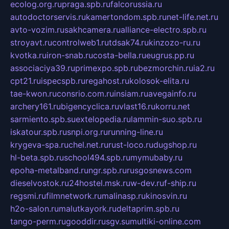
ecolog.org.ru
praga.spb.ru
falcorussia.ru
autodoctorservis.ru
kamertondom.spb.ru
net-life.net.ru
avto-vozim.ru
sakhcamera.ru
alliance-electro.spb.ru
stroyavt.ru
controlweb1.ru
tdsak74.ru
kinzozo-ru.ru
kvotka.ru
iron-snab.ru
costa-bella.ru
eugrus.pp.ru
associaciya39.ru
primexpo.spb.ru
bezmorchin.ru
ia2.ru
cpt21.ru
ispecspb.ru
regahost.ru
kolosok-elita.ru
tae-kwon.ru
consrio.com.ru
insiam.ru
avegainfo.ru
archery161.ru
bigencyclica.ru
vlast16.ru
korru.net
sarmiento.spb.su
extelopedia.ru
lammin-suo.spb.ru
iskatour.spb.ru
snpi.org.ru
running-line.ru
krygeva-spa.ru
chel.net.ru
rust-loco.ru
dugshop.ru
hl-beta.spb.ru
school494.spb.ru
mymubaby.ru
epoha-metalband.ru
ngr.spb.ru
rusgosnews.com
dieselvostok.ru
24hostel.msk.ru
w-dev.ru
f-ship.ru
regsmi.ru
filmnetwork.ru
malinasp.ru
kinosvin.ru
h2o-salon.ru
malutkayork.ru
deltaprim.spb.ru
tango-perm.ru
gooddir.ru
sgv.su
multiki-online.com