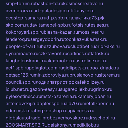
smp-forum.ru
bastion-td.ru
kosmoscreative.ru
avrmotors.ru
art-galadesign.ru
tiffany-c.ru
ecostep-samara.ru
d-p.spb.ru
галактика73.рф
sko.com.ru
davitamebel-spb.ru
fotsis.ru
tesiaes.ru
kokoroyari.spb.ru
blesna-kazan.ru
mossilver.ru
lenderoq.ru
sergeydobrin.ru
tochkazvuka.msk.ru
people-of-art.ru
bezzubova.ru
clubtibet.ru
orior-aks.ru
dynamoauto.ru
szk-favorit.ru
carlines.ru
flatnsk.ru
kingbolenskaner.ru
alex-motor.ru
astroline.net.ru
act1.spb.ru
polyglot.com.ru
gidlipetsk.ru
ooo-driada.ru
detsad125.ru
mir-zdoroviya.ru
bruslanovo.ru
siterem.ru
council.spb.ru
лодкипатриот.рф
kafekolizey.ru
iclub.net.ru
gazon-easy.ru
sugarepilekb.ru
grinox.ru
pylesostineco.ru
msts-ozarenie.ru
kameryjooan.ru
artemovskij.ru
dopler.spb.ru
aid70.ru
metall-perm.ru
ndm.msk.ru
ratingzooshop.ru
apiaccess.ru
globalautotrade.info
bezverhovskoe.ru
drsschool.ru
ZOOSMART.SPB.RU
dalakony.ru
medikijob.ru