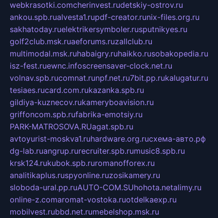
webkrasotki.com
cherinvest.ru
detskiy-ostrov.ru
ankou.spb.ru
alvesta1.ru
pdf-creator.ru
nix-files.org.ru
sakhatoday.ru
elektrikersymboler.ru
sputnikyes.ru
golf2club.msk.ru
aeforums.ru
zallclub.ru
multimodal.msk.ru
habaigry.ru
haikko.ru
sobakopedia.ru
isz-fest.ru
ewnc.info
screensaver-clock.net.ru
volnav.spb.ru
comnat.ru
npf.net.ru
7bit.pp.ru
kalugatur.ru
tesiaes.ru
card.com.ru
kazanka.spb.ru
gildiya-kuznecov.ru
kameryboavision.ru
griffoncom.spb.ru
fabrika-emotsiy.ru
PARK-MATROSOVA.RU
agat.spb.ru
avtoyurist-moskva1.ru
hardware.org.ru
схема-авто.рф
dg-lab.ru
angrup.ru
recruiter.spb.ru
music8.spb.ru
krsk124.ru
kubok.spb.ru
romanofforex.ru
analitikaplus.ru
spyonline.ru
zosikamery.ru
sloboda-ural.pp.ru
AUTO-COM.SU
hohota.net
alimy.ru
online-z.com
aromat-vostoka.ru
otdelkaexp.ru
mobilvest.ru
bbd.net.ru
mebelshop.msk.ru