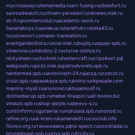
mycrossway.ru
temamedia.ru
art-fusing.ru
cbslefort.ru
sunroadwatch.ru
citroen-yaroslavl.ru
ratnews.msk.ru
sk-if.ru
joomlamoduli.ru
academic-work.ru
bananaboys.ru
sanekua.ru
lianafrukt.ru
beta43.ru
tucsonwoori.com
alex-translation.ru
avantgardeclinics.ru
noel.msk.ru
buylq.ru
aquas-spb.ru
vilnerivne.com
bobry-2.ru
vtoroe-solnce.ru
nickysheen.ru
clockmir.ru
huntercraft.ru
стройокт.рф
webpixels.ru
pczz.msk.su
petrodvorets.spb.ru
nsintermed.spb.ru
avtovirazh-24.ru
jazzq.ru
czecot.ru
cruizi.spb.ru
spasskaya.spb.ru
kniris.ru
vkpeople.com
maminy-mysli.ru
arionorel.ru
khuseniosif.ru
dotmediacup.spb.ru
mebel-tiraspol.ru
all-books.biz
vmauto.spb.ru
shop-astyle.ru
derevo-s.ru
contrinform.ru
gutserial.ru
mdrussia.spb.ru
monod.ru
refine.org.ru
uk-krein.ru
kamensk61.ru
zooclub.info
filonov.org.ru
технокамск.рф
ra-spectr.ru
ooodriada.ru
promelmash.spb.ru
ixtys.spb.ru
fccity.ru