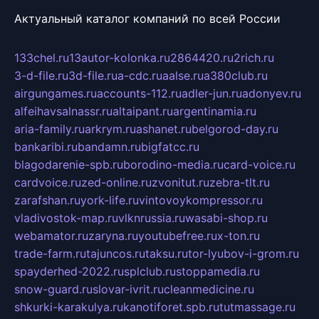
Актуальный каталог компаний по всей России
133chel.ru
13autor-kolonka.ru
2864420.ru
2rich.ru
3-d-file.ru
3d-file.ru
a-cdc.ru
aalse.ru
a380club.ru
airgungames.ru
accounts-112.ru
adler-jun.ru
adonyev.ru
alfeihavsalnassr.ru
altaipant.ru
argentinamia.ru
aria-family.ru
arkrym.ru
ashanet.ru
belgorod-day.ru
bankaribi.ru
bandamn.ru
bigfatcc.ru
blagodarenie-spb.ru
borodino-media.ru
card-voice.ru
cardvoice.ru
zed-online.ru
zvonitut.ru
zebra-tlt.ru
zarafshan.ru
york-life.ru
vintovoykompressor.ru
vladivostok-map.ru
vlknrussia.ru
wasabi-shop.ru
webamator.ru
zaryna.ru
youtubefree.ru
x-ton.ru
trade-farm.ru
tajuncos.ru
taksu.ru
tor-lyubov-i-grom.ru
spayderhed-2022.ru
splclub.ru
stoppamedia.ru
snow-guard.ru
slovar-ivrit.ru
cleanmedicine.ru
shkurki-karakulya.ru
kanotiforet.spb.ru
tutmassage.ru