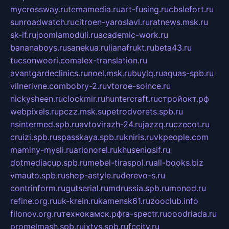
mycrossway.ru
temamedia.ru
art-fusing.ru
cbslefort.ru
sunroadwatch.ru
citroen-yaroslavl.ru
ratnews.msk.ru
sk-if.ru
joomlamoduli.ru
academic-work.ru
bananaboys.ru
sanekua.ru
lianafrukt.ru
beta43.ru
tucsonwoori.com
alex-translation.ru
avantgardeclinics.ru
noel.msk.ru
buylq.ru
aquas-spb.ru
vilnerivne.com
bobry-2.ru
vtoroe-solnce.ru
nickysheen.ru
clockmir.ru
huntercraft.ru
стройокт.рф
webpixels.ru
pczz.msk.su
petrodvorets.spb.ru
nsintermed.spb.ru
avtovirazh-24.ru
jazzq.ru
czecot.ru
cruizi.spb.ru
spasskaya.spb.ru
kniris.ru
vkpeople.com
maminy-mysli.ru
arionorel.ru
khuseniosif.ru
dotmediacup.spb.ru
mebel-tiraspol.ru
all-books.biz
vmauto.spb.ru
shop-astyle.ru
derevo-s.ru
contrinform.ru
gutserial.ru
mdrussia.spb.ru
monod.ru
refine.org.ru
uk-krein.ru
kamensk61.ru
zooclub.info
filonov.org.ru
технокамск.рф
ra-spectr.ru
ooodriada.ru
promelmash.spb.ru
ixtys.spb.ru
fccity.ru