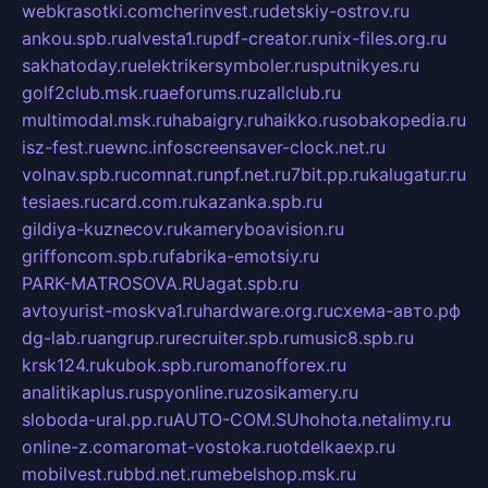
webkrasotki.com
cherinvest.ru
detskiy-ostrov.ru
ankou.spb.ru
alvesta1.ru
pdf-creator.ru
nix-files.org.ru
sakhatoday.ru
elektrikersymboler.ru
sputnikyes.ru
golf2club.msk.ru
aeforums.ru
zallclub.ru
multimodal.msk.ru
habaigry.ru
haikko.ru
sobakopedia.ru
isz-fest.ru
ewnc.info
screensaver-clock.net.ru
volnav.spb.ru
comnat.ru
npf.net.ru
7bit.pp.ru
kalugatur.ru
tesiaes.ru
card.com.ru
kazanka.spb.ru
gildiya-kuznecov.ru
kameryboavision.ru
griffoncom.spb.ru
fabrika-emotsiy.ru
PARK-MATROSOVA.RU
agat.spb.ru
avtoyurist-moskva1.ru
hardware.org.ru
схема-авто.рф
dg-lab.ru
angrup.ru
recruiter.spb.ru
music8.spb.ru
krsk124.ru
kubok.spb.ru
romanofforex.ru
analitikaplus.ru
spyonline.ru
zosikamery.ru
sloboda-ural.pp.ru
AUTO-COM.SU
hohota.net
alimy.ru
online-z.com
aromat-vostoka.ru
otdelkaexp.ru
mobilvest.ru
bbd.net.ru
mebelshop.msk.ru