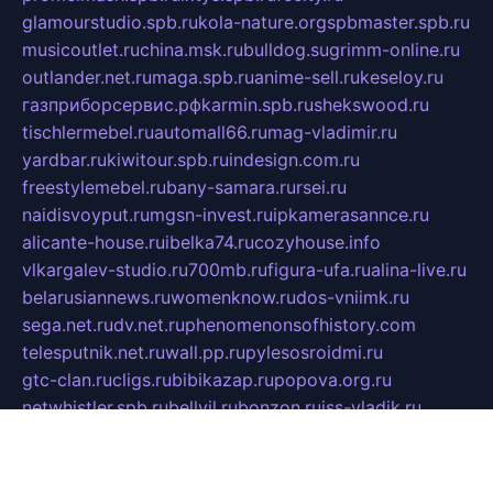
glamourstudio.spb.ru
kola-nature.org
spbmaster.spb.ru
musicoutlet.ru
china.msk.ru
bulldog.su
grimm-online.ru
outlander.net.ru
maga.spb.ru
anime-sell.ru
keseloy.ru
газприборсервис.рф
karmin.spb.ru
shekswood.ru
tischlermebel.ru
automall66.ru
mag-vladimir.ru
yardbar.ru
kiwitour.spb.ru
indesign.com.ru
freestylemebel.ru
bany-samara.ru
rsei.ru
naidisvoyput.ru
mgsn-invest.ru
ipkamerasannce.ru
alicante-house.ru
ibelka74.ru
cozyhouse.info
vlkargalev-studio.ru
700mb.ru
figura-ufa.ru
alina-live.ru
belarusiannews.ru
womenknow.ru
dos-vniimk.ru
sega.net.ru
dv.net.ru
phenomenonsofhistory.com
telesputnik.net.ru
wall.pp.ru
pylesosroidmi.ru
gtc-clan.ru
cligs.ru
bibikazap.ru
popova.org.ru
netwhistler.spb.ru
bellvil.ru
bonzon.ru
iss-vladik.ru
defiparis.net.ru
las-gryzas.ru
amku.ru
electednews.spb.ru
feather.org.ru
spar72.ru
tankiigri.ru
dominus.com.ru
ibtree.ru
sanykool.pp.ru
unixlib.org.ru