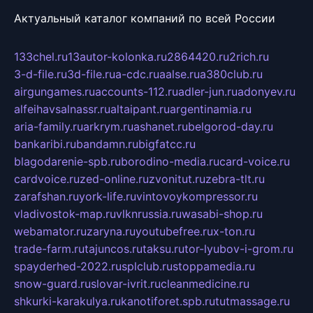
Актуальный каталог компаний по всей России
133chel.ru
13autor-kolonka.ru
2864420.ru
2rich.ru
3-d-file.ru
3d-file.ru
a-cdc.ru
aalse.ru
a380club.ru
airgungames.ru
accounts-112.ru
adler-jun.ru
adonyev.ru
alfeihavsalnassr.ru
altaipant.ru
argentinamia.ru
aria-family.ru
arkrym.ru
ashanet.ru
belgorod-day.ru
bankaribi.ru
bandamn.ru
bigfatcc.ru
blagodarenie-spb.ru
borodino-media.ru
card-voice.ru
cardvoice.ru
zed-online.ru
zvonitut.ru
zebra-tlt.ru
zarafshan.ru
york-life.ru
vintovoykompressor.ru
vladivostok-map.ru
vlknrussia.ru
wasabi-shop.ru
webamator.ru
zaryna.ru
youtubefree.ru
x-ton.ru
trade-farm.ru
tajuncos.ru
taksu.ru
tor-lyubov-i-grom.ru
spayderhed-2022.ru
splclub.ru
stoppamedia.ru
snow-guard.ru
slovar-ivrit.ru
cleanmedicine.ru
shkurki-karakulya.ru
kanotiforet.spb.ru
tutmassage.ru