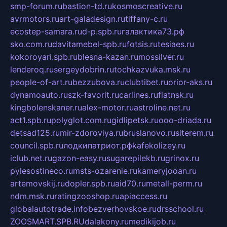
smp-forum.ru
bastion-td.ru
kosmoscreative.ru
avrmotors.ru
art-galadesign.ru
tiffany-c.ru
ecostep-samara.ru
d-p.spb.ru
галактика73.рф
sko.com.ru
davitamebel-spb.ru
fotsis.ru
tesiaes.ru
kokoroyari.spb.ru
blesna-kazan.ru
mossilver.ru
lenderoq.ru
sergeydobrin.ru
tochkazvuka.msk.ru
people-of-art.ru
bezzubova.ru
clubtibet.ru
orior-aks.ru
dynamoauto.ru
szk-favorit.ru
carlines.ru
flatnsk.ru
kingbolenskaner.ru
alex-motor.ru
astroline.net.ru
act1.spb.ru
polyglot.com.ru
gidlipetsk.ru
ooo-driada.ru
detsad125.ru
mir-zdoroviya.ru
bruslanovo.ru
siterem.ru
council.spb.ru
лодкипатриот.рф
kafekolizey.ru
iclub.net.ru
gazon-easy.ru
sugarepilekb.ru
grinox.ru
pylesostineco.ru
msts-ozarenie.ru
kameryjooan.ru
artemovskij.ru
dopler.spb.ru
aid70.ru
metall-perm.ru
ndm.msk.ru
ratingzooshop.ru
apiaccess.ru
globalautotrade.info
bezverhovskoe.ru
drsschool.ru
ZOOSMART.SPB.RU
dalakony.ru
medikijob.ru