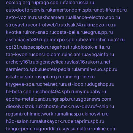
ecolog.org.ru
praga.spb.ru
falcorussia.ru
autodoctorservis.ru
kamertondom.spb.ru
net-life.net.ru
avto-vozim.ru
sakhcamera.ru
alliance-electro.spb.ru
stroyavt.ru
controlweb1.ru
tdsak74.ru
kinzozo-ru.ru
kvotka.ru
iron-snab.ru
costa-bella.ru
eugrus.pp.ru
associaciya39.ru
primexpo.spb.ru
bezmorchin.ru
ia2.ru
cpt21.ru
ispecspb.ru
regahost.ru
kolosok-elita.ru
tae-kwon.ru
consrio.com.ru
insiam.ru
avegainfo.ru
archery161.ru
bigencyclica.ru
vlast16.ru
korru.net
sarmiento.spb.su
extelopedia.ru
lammin-suo.spb.ru
iskatour.spb.ru
snpi.org.ru
running-line.ru
krygeva-spa.ru
chel.net.ru
rust-loco.ru
dugshop.ru
hl-beta.spb.ru
school494.spb.ru
mymubaby.ru
epoha-metalband.ru
ngr.spb.ru
rusgosnews.com
dieselvostok.ru
24hostel.msk.ru
w-dev.ru
f-ship.ru
regsmi.ru
filmnetwork.ru
malinasp.ru
kinosvin.ru
h2o-salon.ru
malutkayork.ru
deltaprim.spb.ru
tango-perm.ru
gooddir.ru
sgv.su
multiki-online.com