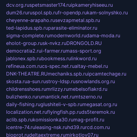
dcv.org.ru
spetsmaster174.ru
ipkameryhiseeu.ru
dum26.ru
ruspol.spb.ru
fr-opendp.ru
kam-solnyshko.ru
cheyenne-arapaho.ru
sevzapmetal.spb.ru
ted-lapidus.spb.ru
parasite-eliminator.ru
sigma-complete.ru
modernworld.ru
dama-moda.ru
eholot-group.ru
sk-nvkz.ru
DRONGOLD.RU
democratia2.ru
i-farmer.ru
mass-sport.org
jablonex.spb.ru
bookmess.ru
linkword.ru
refineua.com.ru
cs-spec.net.ru
altay-mebel.ru
DNK-THEATRE.RU
mechaniks.spb.ru
ipcamtechage.ru
skosta.ru
a-sun.ru
stroy-ldsp.ru
snowlands.org.ru
childrensshoes.ru
mrlizzy.ru
mebelsofiakrd.ru
bulizhenko.ru
rumantick.net.ru
mtszerno.ru
daily-fishing.ru
glushiteli-v-spb.ru
megasat.org.ru
localization.net.ru
flyingfish.pp.ru
ds5teremok.ru
aclib.spb.ru
komissionka30.ru
mag-profit.ru
icentre-74.ru
leasing-nsk.ru
hd39.ru
rcd.com.ru
bioprot.ru
deltaextreme.ru
mirkotlov07.ru