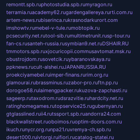
remontt.spb.ru
photostudia.spb.ru
myragon.ru
terramia.ru
academy62.ru
gardengallereya.ru
rti.com.ru
artem-news.ru
biserinca.ru
krasnodarkurort.com
imshowtv.ru
mebel-v-tule.ru
mobtopik.ru
pcsecurity.net.ru
tool-sib.ru
multimetrunit.ru
sp-tour.ru
fan-cs.ru
santeh-russia.ru
symbian9.net.ru
DSHAIR.RU
tmmotors.spb.ru
xjocuricopii.com
musavtomat.msk.ru
obustrojdom.ru
sovetcik.ru
ybaranovskaya.ru
ppknews.ru
cult-alshei.ru
JAPANRUSSIA.RU
proekciyamebel.ru
imper-finans.ru
rim.org.ru
glamourai.ru
brassminus.ru
zabor-pro.ru
ftn.pp.ru
dorogoe58.ru
laimengpacker.ru
kuzova-zapchasti.ru
sageerp.ru
taxodrom.ru
dsrazvitie.ru
hardcity.net.ru
ratinghomegames.ru
topservice25.ru
gubernyan.ru
gtglasslined.ru
ii4.ru
tssport.spb.ru
andorra24.com
blackwallstreet.ru
oboimos.ru
optim-doors.com.ru
ikuch.ru
nycr.org.ru
npa21.ru
vremya-ch.spb.ru
desert000.ru
ivtorgi.ru
ifiori.ru
catalog-statei.ru