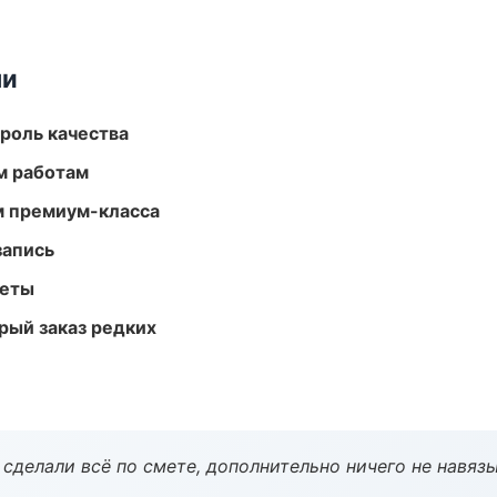
ми
роль качества
м работам
м премиум-класса
запись
меты
рый заказ редких
сделали всё по смете, дополнительно ничего не навязы