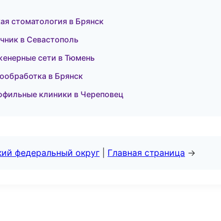
ая стоматология в Брянск
очник в Севастополь
женерные сети в Тюмень
лообработка в Брянск
рофильные клиники в Череповец
кий федеральный округ
|
Главная страница
→