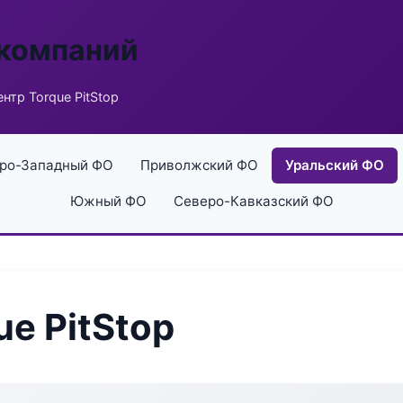
 компаний
нтр Torque PitStop
ро-Западный ФО
Приволжский ФО
Уральский ФО
Южный ФО
Северо-Кавказский ФО
e PitStop