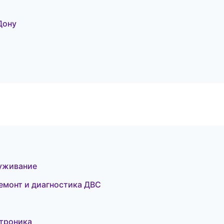
Дону
луживание
емонт и диагностика ДВС
ктроника