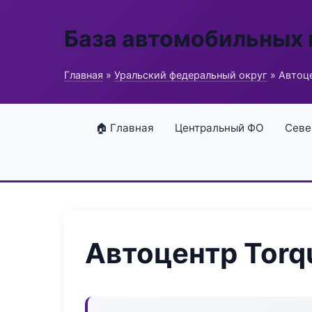
База автомобильных
Главная
»
Уральский федеральный округ
» Автоце
🏠 Главная
Центральный ФО
Севе
Автоцентр Torqu