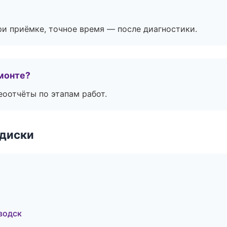
и приёмке, точное время — после диагностики.
монте?
еоотчёты по этапам работ.
 диски
водск