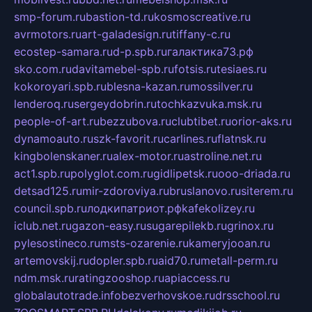
smp-forum.ru
bastion-td.ru
kosmoscreative.ru
avrmotors.ru
art-galadesign.ru
tiffany-c.ru
ecostep-samara.ru
d-p.spb.ru
галактика73.рф
sko.com.ru
davitamebel-spb.ru
fotsis.ru
tesiaes.ru
kokoroyari.spb.ru
blesna-kazan.ru
mossilver.ru
lenderoq.ru
sergeydobrin.ru
tochkazvuka.msk.ru
people-of-art.ru
bezzubova.ru
clubtibet.ru
orior-aks.ru
dynamoauto.ru
szk-favorit.ru
carlines.ru
flatnsk.ru
kingbolenskaner.ru
alex-motor.ru
astroline.net.ru
act1.spb.ru
polyglot.com.ru
gidlipetsk.ru
ooo-driada.ru
detsad125.ru
mir-zdoroviya.ru
bruslanovo.ru
siterem.ru
council.spb.ru
лодкипатриот.рф
kafekolizey.ru
iclub.net.ru
gazon-easy.ru
sugarepilekb.ru
grinox.ru
pylesostineco.ru
msts-ozarenie.ru
kameryjooan.ru
artemovskij.ru
dopler.spb.ru
aid70.ru
metall-perm.ru
ndm.msk.ru
ratingzooshop.ru
apiaccess.ru
globalautotrade.info
bezverhovskoe.ru
drsschool.ru