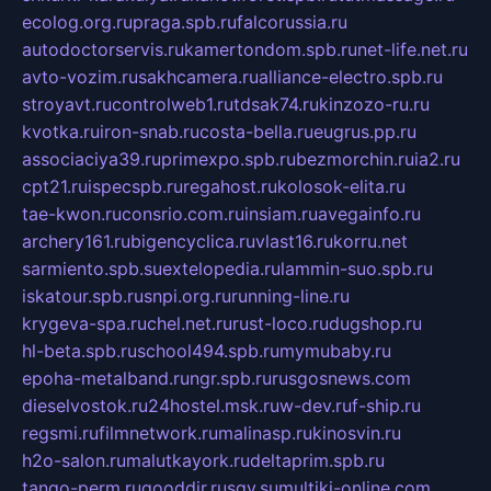
ecolog.org.ru
praga.spb.ru
falcorussia.ru
autodoctorservis.ru
kamertondom.spb.ru
net-life.net.ru
avto-vozim.ru
sakhcamera.ru
alliance-electro.spb.ru
stroyavt.ru
controlweb1.ru
tdsak74.ru
kinzozo-ru.ru
kvotka.ru
iron-snab.ru
costa-bella.ru
eugrus.pp.ru
associaciya39.ru
primexpo.spb.ru
bezmorchin.ru
ia2.ru
cpt21.ru
ispecspb.ru
regahost.ru
kolosok-elita.ru
tae-kwon.ru
consrio.com.ru
insiam.ru
avegainfo.ru
archery161.ru
bigencyclica.ru
vlast16.ru
korru.net
sarmiento.spb.su
extelopedia.ru
lammin-suo.spb.ru
iskatour.spb.ru
snpi.org.ru
running-line.ru
krygeva-spa.ru
chel.net.ru
rust-loco.ru
dugshop.ru
hl-beta.spb.ru
school494.spb.ru
mymubaby.ru
epoha-metalband.ru
ngr.spb.ru
rusgosnews.com
dieselvostok.ru
24hostel.msk.ru
w-dev.ru
f-ship.ru
regsmi.ru
filmnetwork.ru
malinasp.ru
kinosvin.ru
h2o-salon.ru
malutkayork.ru
deltaprim.spb.ru
tango-perm.ru
gooddir.ru
sgv.su
multiki-online.com