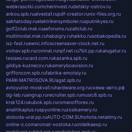
webkrasotki.com
cherinvest.ru
detskiy-ostrov.ru
ankou.spb.ru
alvesta1.ru
pdf-creator.ru
nix-files.org.ru
sakhatoday.ru
elektrikersymboler.ru
sputnikyes.ru
golf2club.msk.ru
aeforums.ru
zallclub.ru
multimodal.msk.ru
habaigry.ru
haikko.ru
sobakopedia.ru
isz-fest.ru
ewnc.info
screensaver-clock.net.ru
volnav.spb.ru
comnat.ru
npf.net.ru
7bit.pp.ru
kalugatur.ru
tesiaes.ru
card.com.ru
kazanka.spb.ru
gildiya-kuznecov.ru
kameryboavision.ru
griffoncom.spb.ru
fabrika-emotsiy.ru
PARK-MATROSOVA.RU
agat.spb.ru
avtoyurist-moskva1.ru
hardware.org.ru
схема-авто.рф
dg-lab.ru
angrup.ru
recruiter.spb.ru
music8.spb.ru
krsk124.ru
kubok.spb.ru
romanofforex.ru
analitikaplus.ru
spyonline.ru
zosikamery.ru
sloboda-ural.pp.ru
AUTO-COM.SU
hohota.net
alimy.ru
online-z.com
aromat-vostoka.ru
otdelkaexp.ru
mobilvest.ru
bbd.net.ru
mebelshop.msk.ru