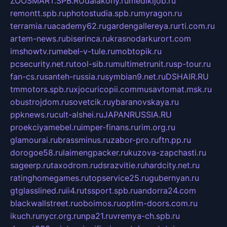
ZOOSMART.SPB.RU
dalakony.ru
medikijob.ru
remontt.spb.ru
photostudia.spb.ru
myragon.ru
terramia.ru
academy62.ru
gardengallereya.ru
rti.com.ru
artem-news.ru
biserinca.ru
krasnodarkurort.com
imshowtv.ru
mebel-v-tule.ru
mobtopik.ru
pcsecurity.net.ru
tool-sib.ru
multimetrunit.ru
sp-tour.ru
fan-cs.ru
santeh-russia.ru
symbian9.net.ru
DSHAIR.RU
tmmotors.spb.ru
xjocuricopii.com
musavtomat.msk.ru
obustrojdom.ru
sovetcik.ru
ybaranovskaya.ru
ppknews.ru
cult-alshei.ru
JAPANRUSSIA.RU
proekciyamebel.ru
imper-finans.ru
rim.org.ru
glamourai.ru
brassminus.ru
zabor-pro.ru
ftn.pp.ru
dorogoe58.ru
laimengpacker.ru
kuzova-zapchasti.ru
sageerp.ru
taxodrom.ru
dsrazvitie.ru
hardcity.net.ru
ratinghomegames.ru
topservice25.ru
gubernyan.ru
gtglasslined.ru
ii4.ru
tssport.spb.ru
andorra24.com
blackwallstreet.ru
oboimos.ru
optim-doors.com.ru
ikuch.ru
nycr.org.ru
npa21.ru
vremya-ch.spb.ru