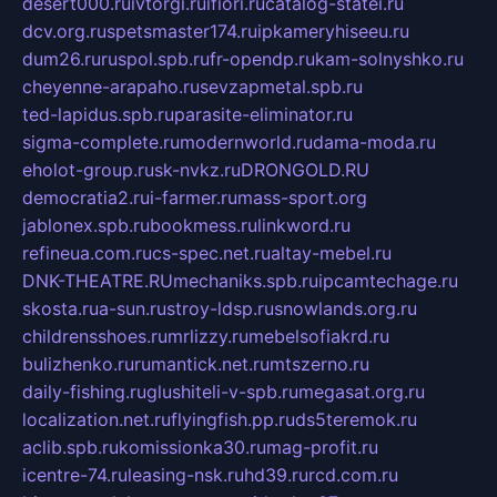
desert000.ru
ivtorgi.ru
ifiori.ru
catalog-statei.ru
dcv.org.ru
spetsmaster174.ru
ipkameryhiseeu.ru
dum26.ru
ruspol.spb.ru
fr-opendp.ru
kam-solnyshko.ru
cheyenne-arapaho.ru
sevzapmetal.spb.ru
ted-lapidus.spb.ru
parasite-eliminator.ru
sigma-complete.ru
modernworld.ru
dama-moda.ru
eholot-group.ru
sk-nvkz.ru
DRONGOLD.RU
democratia2.ru
i-farmer.ru
mass-sport.org
jablonex.spb.ru
bookmess.ru
linkword.ru
refineua.com.ru
cs-spec.net.ru
altay-mebel.ru
DNK-THEATRE.RU
mechaniks.spb.ru
ipcamtechage.ru
skosta.ru
a-sun.ru
stroy-ldsp.ru
snowlands.org.ru
childrensshoes.ru
mrlizzy.ru
mebelsofiakrd.ru
bulizhenko.ru
rumantick.net.ru
mtszerno.ru
daily-fishing.ru
glushiteli-v-spb.ru
megasat.org.ru
localization.net.ru
flyingfish.pp.ru
ds5teremok.ru
aclib.spb.ru
komissionka30.ru
mag-profit.ru
icentre-74.ru
leasing-nsk.ru
hd39.ru
rcd.com.ru