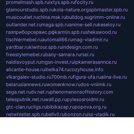
promelmash.spb.ru
ixtys.spb.ru
fccity.ru
glamourstudio.spb.ru
kola-nature.org
spbmaster.spb.ru
musicoutlet.ru
china.msk.ru
bulldog.su
grimm-online.ru
outlander.net.ru
maga.spb.ru
anime-sell.ru
keseloy.ru
газприборсервис.рф
karmin.spb.ru
shekswood.ru
tischlermebel.ru
automall66.ru
mag-vladimir.ru
yardbar.ru
kiwitour.spb.ru
indesign.com.ru
freestylemebel.ru
bany-samara.ru
rsei.ru
naidisvoyput.ru
mgsn-invest.ru
ipkamerasannce.ru
alicante-house.ru
ibelka74.ru
cozyhouse.info
vlkargalev-studio.ru
700mb.ru
figura-ufa.ru
alina-live.ru
belarusiannews.ru
womenknow.ru
dos-vniimk.ru
sega.net.ru
dv.net.ru
phenomenonsofhistory.com
telesputnik.net.ru
wall.pp.ru
pylesosroidmi.ru
gtc-clan.ru
cligs.ru
bibikazap.ru
popova.org.ru
netwhistler.spb.ru
bellvil.ru
bonzon.ru
iss-vladik.ru
defiparis.net.ru
las-gryzas.ru
amku.ru
electednews.spb.ru
feather.org.ru
spar72.ru
tankiigri.ru