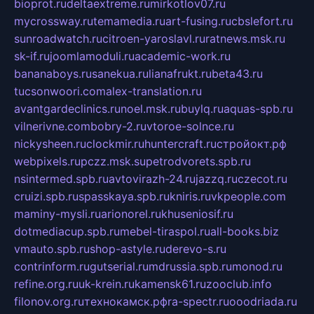
bioprot.ru
deltaextreme.ru
mirkotlov07.ru
mycrossway.ru
temamedia.ru
art-fusing.ru
cbslefort.ru
sunroadwatch.ru
citroen-yaroslavl.ru
ratnews.msk.ru
sk-if.ru
joomlamoduli.ru
academic-work.ru
bananaboys.ru
sanekua.ru
lianafrukt.ru
beta43.ru
tucsonwoori.com
alex-translation.ru
avantgardeclinics.ru
noel.msk.ru
buylq.ru
aquas-spb.ru
vilnerivne.com
bobry-2.ru
vtoroe-solnce.ru
nickysheen.ru
clockmir.ru
huntercraft.ru
стройокт.рф
webpixels.ru
pczz.msk.su
petrodvorets.spb.ru
nsintermed.spb.ru
avtovirazh-24.ru
jazzq.ru
czecot.ru
cruizi.spb.ru
spasskaya.spb.ru
kniris.ru
vkpeople.com
maminy-mysli.ru
arionorel.ru
khuseniosif.ru
dotmediacup.spb.ru
mebel-tiraspol.ru
all-books.biz
vmauto.spb.ru
shop-astyle.ru
derevo-s.ru
contrinform.ru
gutserial.ru
mdrussia.spb.ru
monod.ru
refine.org.ru
uk-krein.ru
kamensk61.ru
zooclub.info
filonov.org.ru
технокамск.рф
ra-spectr.ru
ooodriada.ru