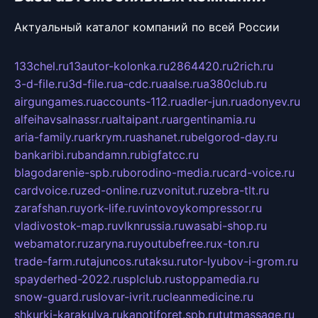
Актуальный каталог компаний по всей России
133chel.ru
13autor-kolonka.ru
2864420.ru
2rich.ru
3-d-file.ru
3d-file.ru
a-cdc.ru
aalse.ru
a380club.ru
airgungames.ru
accounts-112.ru
adler-jun.ru
adonyev.ru
alfeihavsalnassr.ru
altaipant.ru
argentinamia.ru
aria-family.ru
arkrym.ru
ashanet.ru
belgorod-day.ru
bankaribi.ru
bandamn.ru
bigfatcc.ru
blagodarenie-spb.ru
borodino-media.ru
card-voice.ru
cardvoice.ru
zed-online.ru
zvonitut.ru
zebra-tlt.ru
zarafshan.ru
york-life.ru
vintovoykompressor.ru
vladivostok-map.ru
vlknrussia.ru
wasabi-shop.ru
webamator.ru
zaryna.ru
youtubefree.ru
x-ton.ru
trade-farm.ru
tajuncos.ru
taksu.ru
tor-lyubov-i-grom.ru
spayderhed-2022.ru
splclub.ru
stoppamedia.ru
snow-guard.ru
slovar-ivrit.ru
cleanmedicine.ru
shkurki-karakulya.ru
kanotiforet.spb.ru
tutmassage.ru