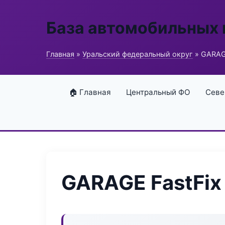
База автомобильных
Главная
»
Уральский федеральный округ
» GARAGE
🏠 Главная
Центральный ФО
Севе
GARAGE FastFix