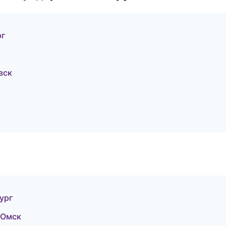
рг
вск
ург
 Омск