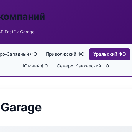
 компаний
 FastFix Garage
ро-Западный ФО
Приволжский ФО
Уральский ФО
Южный ФО
Северо-Кавказский ФО
 Garage