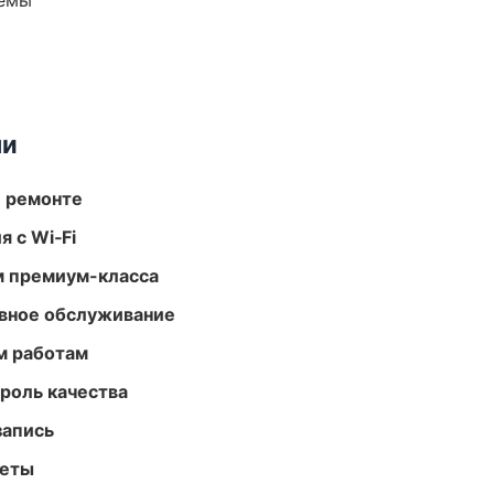
темы
ми
и ремонте
 с Wi‑Fi
м премиум-класса
вное обслуживание
м работам
роль качества
запись
меты