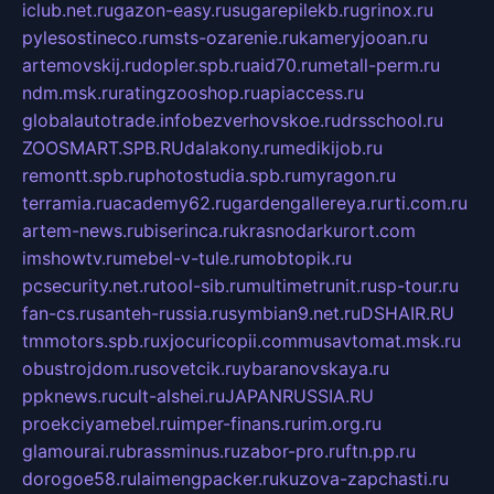
iclub.net.ru
gazon-easy.ru
sugarepilekb.ru
grinox.ru
pylesostineco.ru
msts-ozarenie.ru
kameryjooan.ru
artemovskij.ru
dopler.spb.ru
aid70.ru
metall-perm.ru
ndm.msk.ru
ratingzooshop.ru
apiaccess.ru
globalautotrade.info
bezverhovskoe.ru
drsschool.ru
ZOOSMART.SPB.RU
dalakony.ru
medikijob.ru
remontt.spb.ru
photostudia.spb.ru
myragon.ru
terramia.ru
academy62.ru
gardengallereya.ru
rti.com.ru
artem-news.ru
biserinca.ru
krasnodarkurort.com
imshowtv.ru
mebel-v-tule.ru
mobtopik.ru
pcsecurity.net.ru
tool-sib.ru
multimetrunit.ru
sp-tour.ru
fan-cs.ru
santeh-russia.ru
symbian9.net.ru
DSHAIR.RU
tmmotors.spb.ru
xjocuricopii.com
musavtomat.msk.ru
obustrojdom.ru
sovetcik.ru
ybaranovskaya.ru
ppknews.ru
cult-alshei.ru
JAPANRUSSIA.RU
proekciyamebel.ru
imper-finans.ru
rim.org.ru
glamourai.ru
brassminus.ru
zabor-pro.ru
ftn.pp.ru
dorogoe58.ru
laimengpacker.ru
kuzova-zapchasti.ru