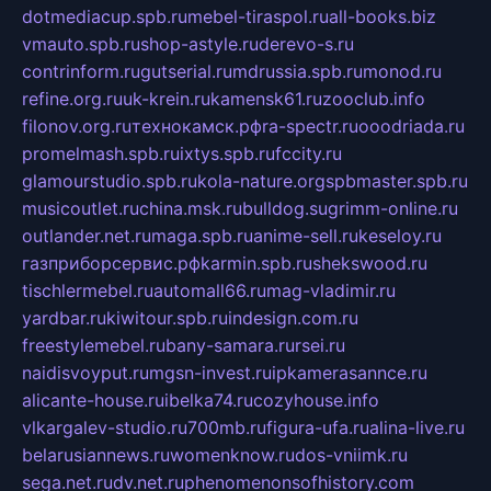
dotmediacup.spb.ru
mebel-tiraspol.ru
all-books.biz
vmauto.spb.ru
shop-astyle.ru
derevo-s.ru
contrinform.ru
gutserial.ru
mdrussia.spb.ru
monod.ru
refine.org.ru
uk-krein.ru
kamensk61.ru
zooclub.info
filonov.org.ru
технокамск.рф
ra-spectr.ru
ooodriada.ru
promelmash.spb.ru
ixtys.spb.ru
fccity.ru
glamourstudio.spb.ru
kola-nature.org
spbmaster.spb.ru
musicoutlet.ru
china.msk.ru
bulldog.su
grimm-online.ru
outlander.net.ru
maga.spb.ru
anime-sell.ru
keseloy.ru
газприборсервис.рф
karmin.spb.ru
shekswood.ru
tischlermebel.ru
automall66.ru
mag-vladimir.ru
yardbar.ru
kiwitour.spb.ru
indesign.com.ru
freestylemebel.ru
bany-samara.ru
rsei.ru
naidisvoyput.ru
mgsn-invest.ru
ipkamerasannce.ru
alicante-house.ru
ibelka74.ru
cozyhouse.info
vlkargalev-studio.ru
700mb.ru
figura-ufa.ru
alina-live.ru
belarusiannews.ru
womenknow.ru
dos-vniimk.ru
sega.net.ru
dv.net.ru
phenomenonsofhistory.com