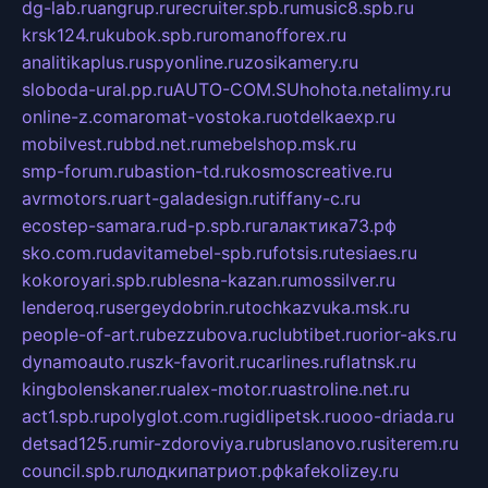
dg-lab.ru
angrup.ru
recruiter.spb.ru
music8.spb.ru
krsk124.ru
kubok.spb.ru
romanofforex.ru
analitikaplus.ru
spyonline.ru
zosikamery.ru
sloboda-ural.pp.ru
AUTO-COM.SU
hohota.net
alimy.ru
online-z.com
aromat-vostoka.ru
otdelkaexp.ru
mobilvest.ru
bbd.net.ru
mebelshop.msk.ru
smp-forum.ru
bastion-td.ru
kosmoscreative.ru
avrmotors.ru
art-galadesign.ru
tiffany-c.ru
ecostep-samara.ru
d-p.spb.ru
галактика73.рф
sko.com.ru
davitamebel-spb.ru
fotsis.ru
tesiaes.ru
kokoroyari.spb.ru
blesna-kazan.ru
mossilver.ru
lenderoq.ru
sergeydobrin.ru
tochkazvuka.msk.ru
people-of-art.ru
bezzubova.ru
clubtibet.ru
orior-aks.ru
dynamoauto.ru
szk-favorit.ru
carlines.ru
flatnsk.ru
kingbolenskaner.ru
alex-motor.ru
astroline.net.ru
act1.spb.ru
polyglot.com.ru
gidlipetsk.ru
ooo-driada.ru
detsad125.ru
mir-zdoroviya.ru
bruslanovo.ru
siterem.ru
council.spb.ru
лодкипатриот.рф
kafekolizey.ru