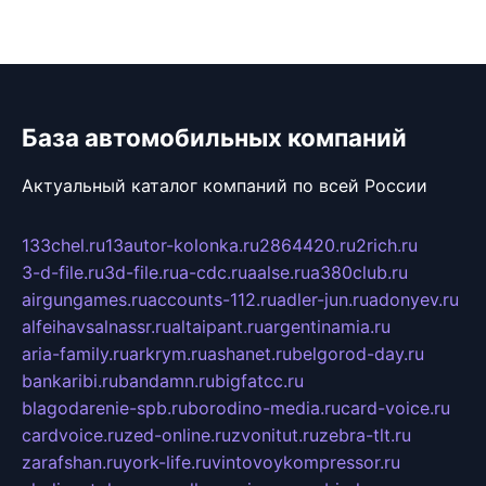
База автомобильных компаний
Актуальный каталог компаний по всей России
133chel.ru
13autor-kolonka.ru
2864420.ru
2rich.ru
3-d-file.ru
3d-file.ru
a-cdc.ru
aalse.ru
a380club.ru
airgungames.ru
accounts-112.ru
adler-jun.ru
adonyev.ru
alfeihavsalnassr.ru
altaipant.ru
argentinamia.ru
aria-family.ru
arkrym.ru
ashanet.ru
belgorod-day.ru
bankaribi.ru
bandamn.ru
bigfatcc.ru
blagodarenie-spb.ru
borodino-media.ru
card-voice.ru
cardvoice.ru
zed-online.ru
zvonitut.ru
zebra-tlt.ru
zarafshan.ru
york-life.ru
vintovoykompressor.ru