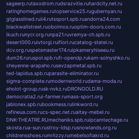
sageerp.ru
taxodrom.ru
dsrazvitie.ru
hardcity.net.ru
ratinghomegames.ru
topservice25.ru
gubernyan.ru
gtglasslined.ru
ii4.ru
tssport.spb.ru
andorra24.com
blackwallstreet.ru
oboimos.ru
optim-doors.com.ru
ikuch.ru
nycr.org.ru
npa21.ru
vremya-ch.spb.ru
desert000.ru
ivtorgi.ru
ifiori.ru
catalog-statei.ru
dcv.org.ru
spetsmaster174.ru
ipkameryhiseeu.ru
dum26.ru
ruspol.spb.ru
fr-opendp.ru
kam-solnyshko.ru
cheyenne-arapaho.ru
sevzapmetal.spb.ru
ted-lapidus.spb.ru
parasite-eliminator.ru
sigma-complete.ru
modernworld.ru
dama-moda.ru
eholot-group.ru
sk-nvkz.ru
DRONGOLD.RU
democratia2.ru
i-farmer.ru
mass-sport.org
jablonex.spb.ru
bookmess.ru
linkword.ru
refineua.com.ru
cs-spec.net.ru
altay-mebel.ru
DNK-THEATRE.RU
mechaniks.spb.ru
ipcamtechage.ru
skosta.ru
a-sun.ru
stroy-ldsp.ru
snowlands.org.ru
childrensshoes.ru
mrlizzy.ru
mebelsofiakrd.ru