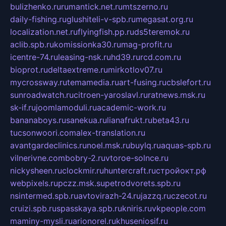
bulizhenko.ru
rumantick.net.ru
mtszerno.ru
daily-fishing.ru
glushiteli-v-spb.ru
megasat.org.ru
localization.net.ru
flyingfish.pp.ru
ds5teremok.ru
aclib.spb.ru
komissionka30.ru
mag-profit.ru
icentre-74.ru
leasing-nsk.ru
hd39.ru
rcd.com.ru
bioprot.ru
deltaextreme.ru
mirkotlov07.ru
mycrossway.ru
temamedia.ru
art-fusing.ru
cbslefort.ru
sunroadwatch.ru
citroen-yaroslavl.ru
ratnews.msk.ru
sk-if.ru
joomlamoduli.ru
academic-work.ru
bananaboys.ru
sanekua.ru
lianafrukt.ru
beta43.ru
tucsonwoori.com
alex-translation.ru
avantgardeclinics.ru
noel.msk.ru
buylq.ru
aquas-spb.ru
vilnerivne.com
bobry-2.ru
vtoroe-solnce.ru
nickysheen.ru
clockmir.ru
huntercraft.ru
стройокт.рф
webpixels.ru
pczz.msk.su
petrodvorets.spb.ru
nsintermed.spb.ru
avtovirazh-24.ru
jazzq.ru
czecot.ru
cruizi.spb.ru
spasskaya.spb.ru
kniris.ru
vkpeople.com
maminy-mysli.ru
arionorel.ru
khuseniosif.ru