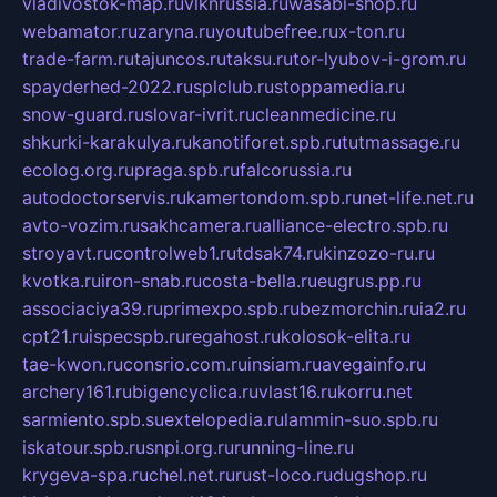
vladivostok-map.ru
vlknrussia.ru
wasabi-shop.ru
webamator.ru
zaryna.ru
youtubefree.ru
x-ton.ru
trade-farm.ru
tajuncos.ru
taksu.ru
tor-lyubov-i-grom.ru
spayderhed-2022.ru
splclub.ru
stoppamedia.ru
snow-guard.ru
slovar-ivrit.ru
cleanmedicine.ru
shkurki-karakulya.ru
kanotiforet.spb.ru
tutmassage.ru
ecolog.org.ru
praga.spb.ru
falcorussia.ru
autodoctorservis.ru
kamertondom.spb.ru
net-life.net.ru
avto-vozim.ru
sakhcamera.ru
alliance-electro.spb.ru
stroyavt.ru
controlweb1.ru
tdsak74.ru
kinzozo-ru.ru
kvotka.ru
iron-snab.ru
costa-bella.ru
eugrus.pp.ru
associaciya39.ru
primexpo.spb.ru
bezmorchin.ru
ia2.ru
cpt21.ru
ispecspb.ru
regahost.ru
kolosok-elita.ru
tae-kwon.ru
consrio.com.ru
insiam.ru
avegainfo.ru
archery161.ru
bigencyclica.ru
vlast16.ru
korru.net
sarmiento.spb.su
extelopedia.ru
lammin-suo.spb.ru
iskatour.spb.ru
snpi.org.ru
running-line.ru
krygeva-spa.ru
chel.net.ru
rust-loco.ru
dugshop.ru