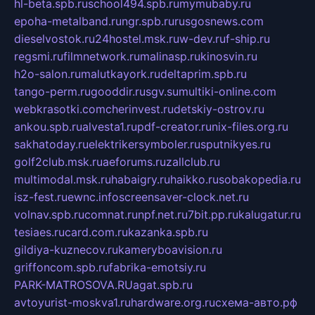
hl-beta.spb.ru
school494.spb.ru
mymubaby.ru
epoha-metalband.ru
ngr.spb.ru
rusgosnews.com
dieselvostok.ru
24hostel.msk.ru
w-dev.ru
f-ship.ru
regsmi.ru
filmnetwork.ru
malinasp.ru
kinosvin.ru
h2o-salon.ru
malutkayork.ru
deltaprim.spb.ru
tango-perm.ru
gooddir.ru
sgv.su
multiki-online.com
webkrasotki.com
cherinvest.ru
detskiy-ostrov.ru
ankou.spb.ru
alvesta1.ru
pdf-creator.ru
nix-files.org.ru
sakhatoday.ru
elektrikersymboler.ru
sputnikyes.ru
golf2club.msk.ru
aeforums.ru
zallclub.ru
multimodal.msk.ru
habaigry.ru
haikko.ru
sobakopedia.ru
isz-fest.ru
ewnc.info
screensaver-clock.net.ru
volnav.spb.ru
comnat.ru
npf.net.ru
7bit.pp.ru
kalugatur.ru
tesiaes.ru
card.com.ru
kazanka.spb.ru
gildiya-kuznecov.ru
kameryboavision.ru
griffoncom.spb.ru
fabrika-emotsiy.ru
PARK-MATROSOVA.RU
agat.spb.ru
avtoyurist-moskva1.ru
hardware.org.ru
схема-авто.рф