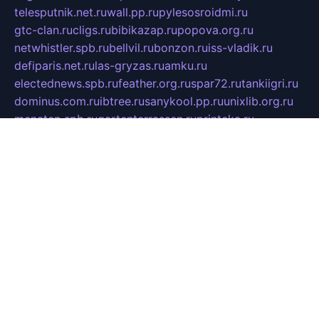
telesputnik.net.ru
wall.pp.ru
pylesosroidmi.ru
gtc-clan.ru
cligs.ru
bibikazap.ru
popova.org.ru
netwhistler.spb.ru
bellvil.ru
bonzon.ru
iss-vladik.ru
defiparis.net.ru
las-gryzas.ru
amku.ru
electednews.spb.ru
feather.org.ru
spar72.ru
tankiigri.ru
dominus.com.ru
ibtree.ru
sanykool.pp.ru
unixlib.org.ru
menatep.spb.ru
gartenterrassen.ru
printeka.ru
skvozilka.com.ru
parkovka-pub.ru
lovemobi.ru
art-ru.ru
emulatorz.com.ru
alucomp.com.ru
tatforum.com.ru
alternativa-profi.ru
dermakler.ru
artsurvey.ru
aredir.ru
khimspas.ru
centr-maxi.ru
2018r.ru
bort-stomer-defort.ru
professional2.ru
gibsons.ru
artselena.ru
art-pilot.ru
ingredient.spb.ru
npfpolimer.spb.ru
argentum.spb.ru
hom-edu.ru
af-num.ru
cashadvanceamericasev.org
trexp.spb.ru
apteka-gerzena.ru
vasilyevka.msk.ru
personalloanrgx.org
tishanskiysdk.ru
atma-volga.ru
yoga-media.ru
asmirnov.ru
betonvodincovo.ru