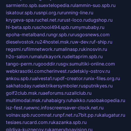
sarmiento.spb.su
extelopedia.ru
lammin-suo.spb.ru
iskatour.spb.ru
snpi.org.ru
running-line.ru
krygeva-spa.ru
chel.net.ru
rust-loco.ru
dugshop.ru
hl-beta.spb.ru
school494.spb.ru
mymubaby.ru
epoha-metalband.ru
ngr.spb.ru
rusgosnews.com
dieselvostok.ru
24hostel.msk.ru
w-dev.ru
f-ship.ru
regsmi.ru
filmnetwork.ru
malinasp.ru
kinosvin.ru
h2o-salon.ru
malutkayork.ru
deltaprim.spb.ru
tango-perm.ru
gooddir.ru
sgv.su
multiki-online.com
webkrasotki.com
cherinvest.ru
detskiy-ostrov.ru
ankou.spb.ru
alvesta1.ru
pdf-creator.ru
nix-files.org.ru
sakhatoday.ru
elektrikersymboler.ru
sputnikyes.ru
golf2club.msk.ru
aeforums.ru
zallclub.ru
multimodal.msk.ru
habaigry.ru
haikko.ru
sobakopedia.ru
isz-fest.ru
ewnc.info
screensaver-clock.net.ru
volnav.spb.ru
comnat.ru
npf.net.ru
7bit.pp.ru
kalugatur.ru
tesiaes.ru
card.com.ru
kazanka.spb.ru
gildiya-kuznecov.ru
kameryboavision.ru