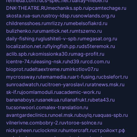
refineua.com.ru
cs-spec.net.ru
altay-mebel.ru
DNK-THEATRE.RU
mechaniks.spb.ru
ipcamtechage.ru
skosta.ru
a-sun.ru
stroy-ldsp.ru
snowlands.org.ru
childrensshoes.ru
mrlizzy.ru
mebelsofiakrd.ru
bulizhenko.ru
rumantick.net.ru
mtszerno.ru
daily-fishing.ru
glushiteli-v-spb.ru
megasat.org.ru
localization.net.ru
flyingfish.pp.ru
ds5teremok.ru
aclib.spb.ru
komissionka30.ru
mag-profit.ru
icentre-74.ru
leasing-nsk.ru
hd39.ru
rcd.com.ru
bioprot.ru
deltaextreme.ru
mirkotlov07.ru
mycrossway.ru
temamedia.ru
art-fusing.ru
cbslefort.ru
sunroadwatch.ru
citroen-yaroslavl.ru
ratnews.msk.ru
sk-if.ru
joomlamoduli.ru
academic-work.ru
bananaboys.ru
sanekua.ru
lianafrukt.ru
beta43.ru
tucsonwoori.com
alex-translation.ru
avantgardeclinics.ru
noel.msk.ru
buylq.ru
aquas-spb.ru
vilnerivne.com
bobry-2.ru
vtoroe-solnce.ru
nickysheen.ru
clockmir.ru
huntercraft.ru
стройокт.рф