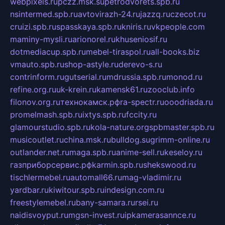
webpixels.ru
pczz.msk.su
petrodvorets.spb.ru
nsintermed.spb.ru
avtovirazh-24.ru
jazzq.ru
czecot.ru
cruizi.spb.ru
spasskaya.spb.ru
kniris.ru
vkpeople.com
maminy-mysli.ru
arionorel.ru
khuseniosif.ru
dotmediacup.spb.ru
mebel-tiraspol.ru
all-books.biz
vmauto.spb.ru
shop-astyle.ru
derevo-s.ru
contrinform.ru
gutserial.ru
mdrussia.spb.ru
monod.ru
refine.org.ru
uk-krein.ru
kamensk61.ru
zooclub.info
filonov.org.ru
технокамск.рф
ra-spectr.ru
ooodriada.ru
promelmash.spb.ru
ixtys.spb.ru
fccity.ru
glamourstudio.spb.ru
kola-nature.org
spbmaster.spb.ru
musicoutlet.ru
china.msk.ru
bulldog.su
grimm-online.ru
outlander.net.ru
maga.spb.ru
anime-sell.ru
keseloy.ru
газприборсервис.рф
karmin.spb.ru
shekswood.ru
tischlermebel.ru
automall66.ru
mag-vladimir.ru
yardbar.ru
kiwitour.spb.ru
indesign.com.ru
freestylemebel.ru
bany-samara.ru
rsei.ru
naidisvoyput.ru
mgsn-invest.ru
ipkamerasannce.ru