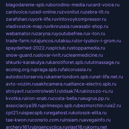
blagodarenie-spb.ru
borodino-media.ru
card-voice.ru
cardvoice.ru
zed-online.ru
zvonitut.ru
zebra-tlt.ru
zarafshan.ru
york-life.ru
vintovoykompressor.ru
vladivostok-map.ru
vlknrussia.ru
wasabi-shop.ru
webamator.ru
zaryna.ru
youtubefree.ru
x-ton.ru
trade-farm.ru
tajuncos.ru
taksu.ru
tor-lyubov-i-grom.ru
spayderhed-2022.ru
splclub.ru
stoppamedia.ru
snow-guard.ru
slovar-ivrit.ru
cleanmedicine.ru
shkurki-karakulya.ru
kanotiforet.spb.ru
tutmassage.ru
ecolog.org.ru
praga.spb.ru
falcorussia.ru
autodoctorservis.ru
kamertondom.spb.ru
net-life.net.ru
avto-vozim.ru
sakhcamera.ru
alliance-electro.spb.ru
stroyavt.ru
controlweb1.ru
tdsak74.ru
kinzozo-ru.ru
kvotka.ru
iron-snab.ru
costa-bella.ru
eugrus.pp.ru
associaciya39.ru
primexpo.spb.ru
bezmorchin.ru
ia2.ru
cpt21.ru
ispecspb.ru
regahost.ru
kolosok-elita.ru
tae-kwon.ru
consrio.com.ru
insiam.ru
avegainfo.ru
archery161.ru
bigencyclica.ru
vlast16.ru
korru.net