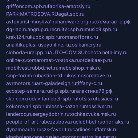
griffoncom.spb.ru
fabrika-emotsiy.ru
PARK-MATROSOVA.RU
agat.spb.ru
avtoyurist-moskva1.ru
hardware.org.ru
схема-авто.рф
dg-lab.ru
angrup.ru
recruiter.spb.ru
music8.spb.ru
krsk124.ru
kubok.spb.ru
romanofforex.ru
analitikaplus.ru
spyonline.ru
zosikamery.ru
sloboda-ural.pp.ru
AUTO-COM.SU
hohota.net
alimy.ru
online-z.com
aromat-vostoka.ru
otdelkaexp.ru
mobilvest.ru
bbd.net.ru
mebelshop.msk.ru
smp-forum.ru
bastion-td.ru
kosmoscreative.ru
avrmotors.ru
art-galadesign.ru
tiffany-c.ru
ecostep-samara.ru
d-p.spb.ru
галактика73.рф
sko.com.ru
davitamebel-spb.ru
fotsis.ru
tesiaes.ru
kokoroyari.spb.ru
blesna-kazan.ru
mossilver.ru
lenderoq.ru
sergeydobrin.ru
tochkazvuka.msk.ru
people-of-art.ru
bezzubova.ru
clubtibet.ru
orior-aks.ru
dynamoauto.ru
szk-favorit.ru
carlines.ru
flatnsk.ru
kingbolenskaner.ru
alex-motor.ru
astroline.net.ru