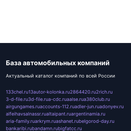
База автомобильных компаний
Актуальный каталог компаний по всей России
133chel.ru
13autor-kolonka.ru
2864420.ru
2rich.ru
3-d-file.ru
3d-file.ru
a-cdc.ru
aalse.ru
a380club.ru
airgungames.ru
accounts-112.ru
adler-jun.ru
adonyev.ru
alfeihavsalnassr.ru
altaipant.ru
argentinamia.ru
aria-family.ru
arkrym.ru
ashanet.ru
belgorod-day.ru
bankaribi.ru
bandamn.ru
bigfatcc.ru