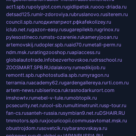
act1.spb.ru
polyglot.com.ru
gidlipetsk.ru
ooo-driada.ru
detsad125.ru
mir-zdoroviya.ru
bruslanovo.ru
siterem.ru
council.spb.ru
лодкипатриот.рф
kafekolizey.ru
iclub.net.ru
gazon-easy.ru
sugarepilekb.ru
grinox.ru
pylesostineco.ru
msts-ozarenie.ru
kameryjooan.ru
artemovskij.ru
dopler.spb.ru
aid70.ru
metall-perm.ru
ndm.msk.ru
ratingzooshop.ru
apiaccess.ru
globalautotrade.info
bezverhovskoe.ru
drsschool.ru
ZOOSMART.SPB.RU
dalakony.ru
medikijob.ru
remontt.spb.ru
photostudia.spb.ru
myragon.ru
terramia.ru
academy62.ru
gardengallereya.ru
rti.com.ru
artem-news.ru
biserinca.ru
krasnodarkurort.com
imshowtv.ru
mebel-v-tule.ru
mobtopik.ru
pcsecurity.net.ru
tool-sib.ru
multimetrunit.ru
sp-tour.ru
fan-cs.ru
santeh-russia.ru
symbian9.net.ru
DSHAIR.RU
tmmotors.spb.ru
xjocuricopii.com
musavtomat.msk.ru
obustrojdom.ru
sovetcik.ru
ybaranovskaya.ru
ppknews.ru
cult-alshei.ru
JAPANRUSSIA.RU