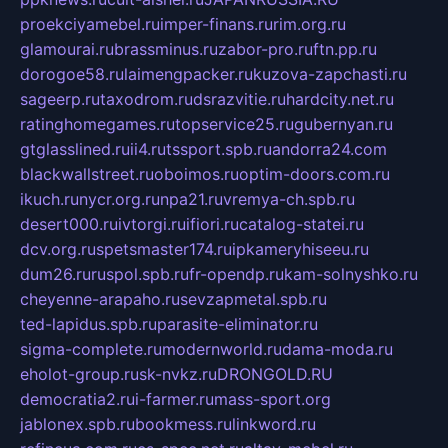
proekciyamebel.ru
imper-finans.ru
rim.org.ru
glamourai.ru
brassminus.ru
zabor-pro.ru
ftn.pp.ru
dorogoe58.ru
laimengpacker.ru
kuzova-zapchasti.ru
sageerp.ru
taxodrom.ru
dsrazvitie.ru
hardcity.net.ru
ratinghomegames.ru
topservice25.ru
gubernyan.ru
gtglasslined.ru
ii4.ru
tssport.spb.ru
andorra24.com
blackwallstreet.ru
oboimos.ru
optim-doors.com.ru
ikuch.ru
nycr.org.ru
npa21.ru
vremya-ch.spb.ru
desert000.ru
ivtorgi.ru
ifiori.ru
catalog-statei.ru
dcv.org.ru
spetsmaster174.ru
ipkameryhiseeu.ru
dum26.ru
ruspol.spb.ru
fr-opendp.ru
kam-solnyshko.ru
cheyenne-arapaho.ru
sevzapmetal.spb.ru
ted-lapidus.spb.ru
parasite-eliminator.ru
sigma-complete.ru
modernworld.ru
dama-moda.ru
eholot-group.ru
sk-nvkz.ru
DRONGOLD.RU
democratia2.ru
i-farmer.ru
mass-sport.org
jablonex.spb.ru
bookmess.ru
linkword.ru