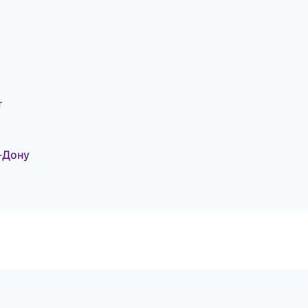
т
-Дону