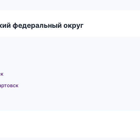
ский федеральный округ
ск
артовск