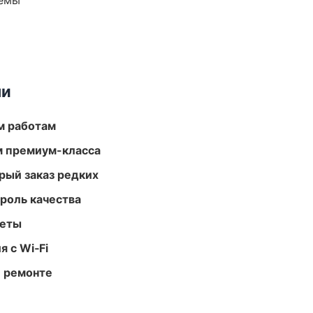
темы
ми
м работам
м премиум-класса
рый заказ редких
роль качества
меты
 с Wi‑Fi
и ремонте