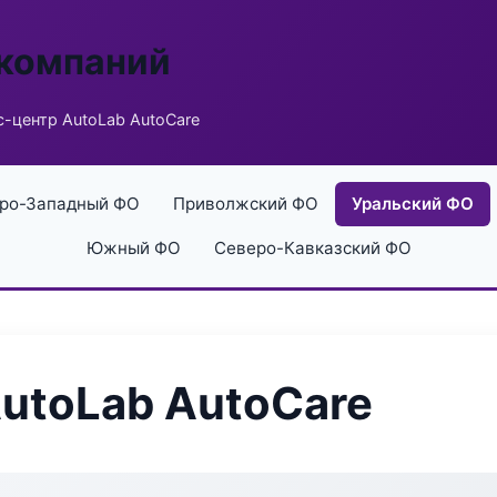
 компаний
-центр AutoLab AutoCare
ро-Западный ФО
Приволжский ФО
Уральский ФО
Южный ФО
Северо-Кавказский ФО
utoLab AutoCare