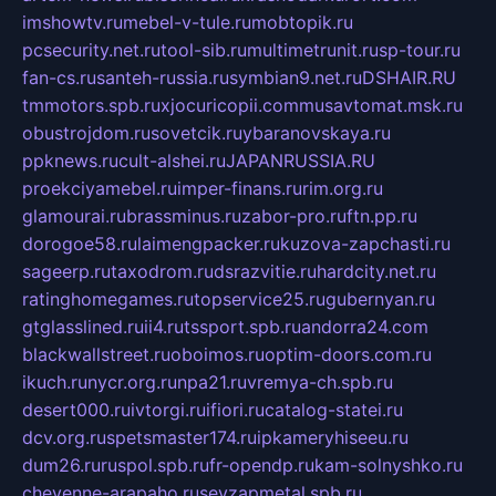
imshowtv.ru
mebel-v-tule.ru
mobtopik.ru
pcsecurity.net.ru
tool-sib.ru
multimetrunit.ru
sp-tour.ru
fan-cs.ru
santeh-russia.ru
symbian9.net.ru
DSHAIR.RU
tmmotors.spb.ru
xjocuricopii.com
musavtomat.msk.ru
obustrojdom.ru
sovetcik.ru
ybaranovskaya.ru
ppknews.ru
cult-alshei.ru
JAPANRUSSIA.RU
proekciyamebel.ru
imper-finans.ru
rim.org.ru
glamourai.ru
brassminus.ru
zabor-pro.ru
ftn.pp.ru
dorogoe58.ru
laimengpacker.ru
kuzova-zapchasti.ru
sageerp.ru
taxodrom.ru
dsrazvitie.ru
hardcity.net.ru
ratinghomegames.ru
topservice25.ru
gubernyan.ru
gtglasslined.ru
ii4.ru
tssport.spb.ru
andorra24.com
blackwallstreet.ru
oboimos.ru
optim-doors.com.ru
ikuch.ru
nycr.org.ru
npa21.ru
vremya-ch.spb.ru
desert000.ru
ivtorgi.ru
ifiori.ru
catalog-statei.ru
dcv.org.ru
spetsmaster174.ru
ipkameryhiseeu.ru
dum26.ru
ruspol.spb.ru
fr-opendp.ru
kam-solnyshko.ru
cheyenne-arapaho.ru
sevzapmetal.spb.ru