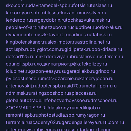
sko.com.ru
davitamebel-spb.ru
fotsis.ru
tesiaes.ru
kokoroyari.spb.ru
blesna-kazan.ru
mossilver.ru
lenderoq.ru
sergeydobrin.ru
tochkazvuka.msk.ru
people-of-art.ru
bezzubova.ru
clubtibet.ru
orior-aks.ru
dynamoauto.ru
szk-favorit.ru
carlines.ru
flatnsk.ru
kingbolenskaner.ru
alex-motor.ru
astroline.net.ru
act1.spb.ru
polyglot.com.ru
gidlipetsk.ru
ooo-driada.ru
detsad125.ru
mir-zdoroviya.ru
bruslanovo.ru
siterem.ru
council.spb.ru
лодкипатриот.рф
kafekolizey.ru
iclub.net.ru
gazon-easy.ru
sugarepilekb.ru
grinox.ru
pylesostineco.ru
msts-ozarenie.ru
kameryjooan.ru
artemovskij.ru
dopler.spb.ru
aid70.ru
metall-perm.ru
ndm.msk.ru
ratingzooshop.ru
apiaccess.ru
globalautotrade.info
bezverhovskoe.ru
drsschool.ru
ZOOSMART.SPB.RU
dalakony.ru
medikijob.ru
remontt.spb.ru
photostudia.spb.ru
myragon.ru
terramia.ru
academy62.ru
gardengallereya.ru
rti.com.ru
artem-news.ru
biserinca.ru
krasnodarkurort.com