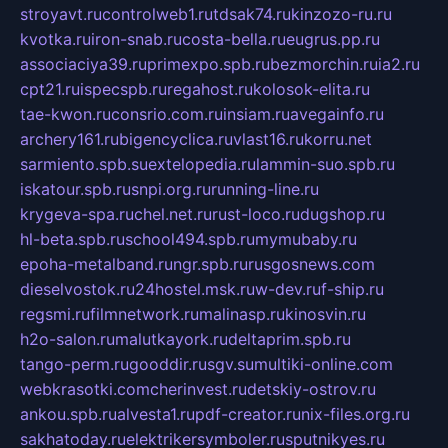
stroyavt.ru
controlweb1.ru
tdsak74.ru
kinzozo-ru.ru
kvotka.ru
iron-snab.ru
costa-bella.ru
eugrus.pp.ru
associaciya39.ru
primexpo.spb.ru
bezmorchin.ru
ia2.ru
cpt21.ru
ispecspb.ru
regahost.ru
kolosok-elita.ru
tae-kwon.ru
consrio.com.ru
insiam.ru
avegainfo.ru
archery161.ru
bigencyclica.ru
vlast16.ru
korru.net
sarmiento.spb.su
extelopedia.ru
lammin-suo.spb.ru
iskatour.spb.ru
snpi.org.ru
running-line.ru
krygeva-spa.ru
chel.net.ru
rust-loco.ru
dugshop.ru
hl-beta.spb.ru
school494.spb.ru
mymubaby.ru
epoha-metalband.ru
ngr.spb.ru
rusgosnews.com
dieselvostok.ru
24hostel.msk.ru
w-dev.ru
f-ship.ru
regsmi.ru
filmnetwork.ru
malinasp.ru
kinosvin.ru
h2o-salon.ru
malutkayork.ru
deltaprim.spb.ru
tango-perm.ru
gooddir.ru
sgv.su
multiki-online.com
webkrasotki.com
cherinvest.ru
detskiy-ostrov.ru
ankou.spb.ru
alvesta1.ru
pdf-creator.ru
nix-files.org.ru
sakhatoday.ru
elektrikersymboler.ru
sputnikyes.ru