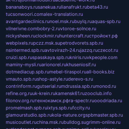
bananaboys.ru
sanekua.ru
lianafrukt.ru
beta43.ru
tucsonwoori.com
alex-translation.ru
avantgardeclinics.ru
noel.msk.ru
buylq.ru
aquas-spb.ru
vilnerivne.com
bobry-2.ru
vtoroe-solnce.ru
nickysheen.ru
clockmir.ru
huntercraft.ru
стройокт.рф
webpixels.ru
pczz.msk.su
petrodvorets.spb.ru
nsintermed.spb.ru
avtovirazh-24.ru
jazzq.ru
czecot.ru
cruizi.spb.ru
spasskaya.spb.ru
kniris.ru
vkpeople.com
maminy-mysli.ru
arionorel.ru
khuseniosif.ru
dotmediacup.spb.ru
mebel-tiraspol.ru
all-books.biz
vmauto.spb.ru
shop-astyle.ru
derevo-s.ru
contrinform.ru
gutserial.ru
mdrussia.spb.ru
monod.ru
refine.org.ru
uk-krein.ru
kamensk61.ru
zooclub.info
filonov.org.ru
технокамск.рф
ra-spectr.ru
ooodriada.ru
promelmash.spb.ru
ixtys.spb.ru
fccity.ru
glamourstudio.spb.ru
kola-nature.org
spbmaster.spb.ru
musicoutlet.ru
china.msk.ru
bulldog.su
grimm-online.ru