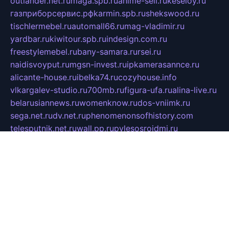
outlander.net.ru
maga.spb.ru
anime-sell.ru
keseloy.ru
газприборсервис.рф
karmin.spb.ru
shekswood.ru
tischlermebel.ru
automall66.ru
mag-vladimir.ru
yardbar.ru
kiwitour.spb.ru
indesign.com.ru
freestylemebel.ru
bany-samara.ru
rsei.ru
naidisvoyput.ru
mgsn-invest.ru
ipkamerasannce.ru
alicante-house.ru
ibelka74.ru
cozyhouse.info
vlkargalev-studio.ru
700mb.ru
figura-ufa.ru
alina-live.ru
belarusiannews.ru
womenknow.ru
dos-vniimk.ru
sega.net.ru
dv.net.ru
phenomenonsofhistory.com
telesputnik.net.ru
wall.pp.ru
pylesosroidmi.ru
gtc-clan.ru
cligs.ru
bibikazap.ru
popova.org.ru
netwhistler.spb.ru
bellvil.ru
bonzon.ru
iss-vladik.ru
defiparis.net.ru
las-gryzas.ru
amku.ru
electednews.spb.ru
feather.org.ru
spar72.ru
tankiigri.ru
dominus.com.ru
ibtree.ru
sanykool.pp.ru
unixlib.org.ru
menatep.spb.ru
gartenterrassen.ru
printeka.ru
skvozilka.com.ru
parkovka-pub.ru
lovemobi.ru
art-ru.ru