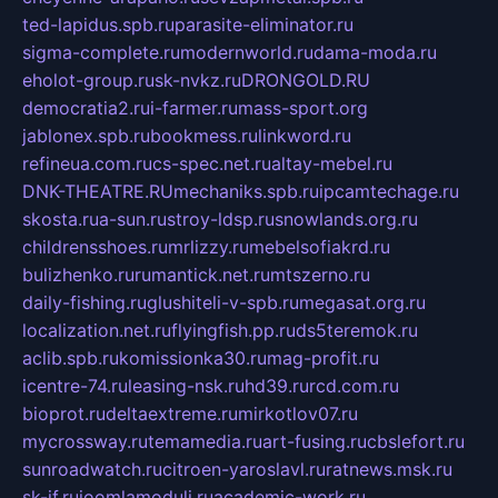
ted-lapidus.spb.ru
parasite-eliminator.ru
sigma-complete.ru
modernworld.ru
dama-moda.ru
eholot-group.ru
sk-nvkz.ru
DRONGOLD.RU
democratia2.ru
i-farmer.ru
mass-sport.org
jablonex.spb.ru
bookmess.ru
linkword.ru
refineua.com.ru
cs-spec.net.ru
altay-mebel.ru
DNK-THEATRE.RU
mechaniks.spb.ru
ipcamtechage.ru
skosta.ru
a-sun.ru
stroy-ldsp.ru
snowlands.org.ru
childrensshoes.ru
mrlizzy.ru
mebelsofiakrd.ru
bulizhenko.ru
rumantick.net.ru
mtszerno.ru
daily-fishing.ru
glushiteli-v-spb.ru
megasat.org.ru
localization.net.ru
flyingfish.pp.ru
ds5teremok.ru
aclib.spb.ru
komissionka30.ru
mag-profit.ru
icentre-74.ru
leasing-nsk.ru
hd39.ru
rcd.com.ru
bioprot.ru
deltaextreme.ru
mirkotlov07.ru
mycrossway.ru
temamedia.ru
art-fusing.ru
cbslefort.ru
sunroadwatch.ru
citroen-yaroslavl.ru
ratnews.msk.ru
sk-if.ru
joomlamoduli.ru
academic-work.ru