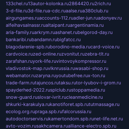
133chel.ru
13autor-kolonka.ru
2864420.ru
2rich.ru
3-d-file.ru
3d-file.ru
a-cdc.ru
aalse.ru
a380club.ru
airgungames.ru
accounts-112.ru
adler-jun.ru
adonyev.ru
alfeihavsalnassr.ru
altaipant.ru
argentinamia.ru
aria-family.ru
arkrym.ru
ashanet.ru
belgorod-day.ru
bankaribi.ru
bandamn.ru
bigfatcc.ru
blagodarenie-spb.ru
borodino-media.ru
card-voice.ru
cardvoice.ru
zed-online.ru
zvonitut.ru
zebra-tlt.ru
zarafshan.ru
york-life.ru
vintovoykompressor.ru
vladivostok-map.ru
vlknrussia.ru
wasabi-shop.ru
webamator.ru
zaryna.ru
youtubefree.ru
x-ton.ru
trade-farm.ru
tajuncos.ru
taksu.ru
tor-lyubov-i-grom.ru
spayderhed-2022.ru
splclub.ru
stoppamedia.ru
snow-guard.ru
slovar-ivrit.ru
cleanmedicine.ru
shkurki-karakulya.ru
kanotiforet.spb.ru
tutmassage.ru
ecolog.org.ru
praga.spb.ru
falcorussia.ru
autodoctorservis.ru
kamertondom.spb.ru
net-life.net.ru
avto-vozim.ru
sakhcamera.ru
alliance-electro.spb.ru