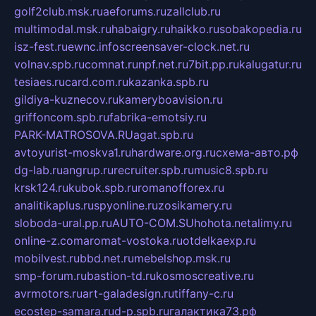
golf2club.msk.ru
aeforums.ru
zallclub.ru
multimodal.msk.ru
habaigry.ru
haikko.ru
sobakopedia.ru
isz-fest.ru
ewnc.info
screensaver-clock.net.ru
volnav.spb.ru
comnat.ru
npf.net.ru
7bit.pp.ru
kalugatur.ru
tesiaes.ru
card.com.ru
kazanka.spb.ru
gildiya-kuznecov.ru
kameryboavision.ru
griffoncom.spb.ru
fabrika-emotsiy.ru
PARK-MATROSOVA.RU
agat.spb.ru
avtoyurist-moskva1.ru
hardware.org.ru
схема-авто.рф
dg-lab.ru
angrup.ru
recruiter.spb.ru
music8.spb.ru
krsk124.ru
kubok.spb.ru
romanofforex.ru
analitikaplus.ru
spyonline.ru
zosikamery.ru
sloboda-ural.pp.ru
AUTO-COM.SU
hohota.net
alimy.ru
online-z.com
aromat-vostoka.ru
otdelkaexp.ru
mobilvest.ru
bbd.net.ru
mebelshop.msk.ru
smp-forum.ru
bastion-td.ru
kosmoscreative.ru
avrmotors.ru
art-galadesign.ru
tiffany-c.ru
ecostep-samara.ru
d-p.spb.ru
галактика73.рф