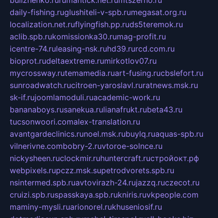
bulizhenko.ru
rumantick.net.ru
mtszerno.ru
daily-fishing.ru
glushiteli-v-spb.ru
megasat.org.ru
localization.net.ru
flyingfish.pp.ru
ds5teremok.ru
aclib.spb.ru
komissionka30.ru
mag-profit.ru
icentre-74.ru
leasing-nsk.ru
hd39.ru
rcd.com.ru
bioprot.ru
deltaextreme.ru
mirkotlov07.ru
mycrossway.ru
temamedia.ru
art-fusing.ru
cbslefort.ru
sunroadwatch.ru
citroen-yaroslavl.ru
ratnews.msk.ru
sk-if.ru
joomlamoduli.ru
academic-work.ru
bananaboys.ru
sanekua.ru
lianafrukt.ru
beta43.ru
tucsonwoori.com
alex-translation.ru
avantgardeclinics.ru
noel.msk.ru
buylq.ru
aquas-spb.ru
vilnerivne.com
bobry-2.ru
vtoroe-solnce.ru
nickysheen.ru
clockmir.ru
huntercraft.ru
стройокт.рф
webpixels.ru
pczz.msk.su
petrodvorets.spb.ru
nsintermed.spb.ru
avtovirazh-24.ru
jazzq.ru
czecot.ru
cruizi.spb.ru
spasskaya.spb.ru
kniris.ru
vkpeople.com
maminy-mysli.ru
arionorel.ru
khuseniosif.ru