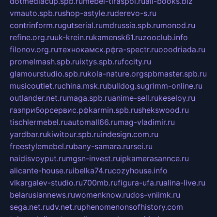
dotmediacup.spb.ru
mebel-tiraspol.ru
all-books.biz
vmauto.spb.ru
shop-astyle.ru
derevo-s.ru
contrinform.ru
gutserial.ru
mdrussia.spb.ru
monod.ru
refine.org.ru
uk-krein.ru
kamensk61.ru
zooclub.info
filonov.org.ru
технокамск.рф
ra-spectr.ru
ooodriada.ru
promelmash.spb.ru
ixtys.spb.ru
fccity.ru
glamourstudio.spb.ru
kola-nature.org
spbmaster.spb.ru
musicoutlet.ru
china.msk.ru
bulldog.su
grimm-online.ru
outlander.net.ru
maga.spb.ru
anime-sell.ru
keseloy.ru
газприборсервис.рф
karmin.spb.ru
shekswood.ru
tischlermebel.ru
automall66.ru
mag-vladimir.ru
yardbar.ru
kiwitour.spb.ru
indesign.com.ru
freestylemebel.ru
bany-samara.ru
rsei.ru
naidisvoyput.ru
mgsn-invest.ru
ipkamerasannce.ru
alicante-house.ru
ibelka74.ru
cozyhouse.info
vlkargalev-studio.ru
700mb.ru
figura-ufa.ru
alina-live.ru
belarusiannews.ru
womenknow.ru
dos-vniimk.ru
sega.net.ru
dv.net.ru
phenomenonsofhistory.com