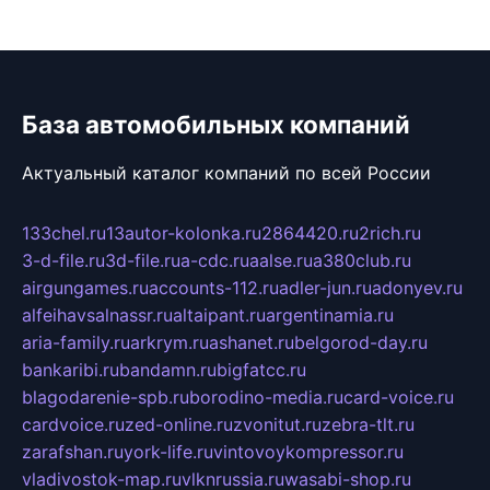
База автомобильных компаний
Актуальный каталог компаний по всей России
133chel.ru
13autor-kolonka.ru
2864420.ru
2rich.ru
3-d-file.ru
3d-file.ru
a-cdc.ru
aalse.ru
a380club.ru
airgungames.ru
accounts-112.ru
adler-jun.ru
adonyev.ru
alfeihavsalnassr.ru
altaipant.ru
argentinamia.ru
aria-family.ru
arkrym.ru
ashanet.ru
belgorod-day.ru
bankaribi.ru
bandamn.ru
bigfatcc.ru
blagodarenie-spb.ru
borodino-media.ru
card-voice.ru
cardvoice.ru
zed-online.ru
zvonitut.ru
zebra-tlt.ru
zarafshan.ru
york-life.ru
vintovoykompressor.ru
vladivostok-map.ru
vlknrussia.ru
wasabi-shop.ru