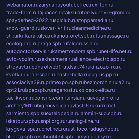
webamator.ru
zaryna.ru
youtubefree.ru
x-ton.ru
trade-farm.ru
tajuncos.ru
taksu.ru
tor-lyubov-i-grom.ru
spayderhed-2022.ru
splclub.ru
stoppamedia.ru
snow-guard.ru
slovar-ivrit.ru
cleanmedicine.ru
shkurki-karakulya.ru
kanotiforet.spb.ru
tutmassage.ru
ecolog.org.ru
praga.spb.ru
falcorussia.ru
autodoctorservis.ru
kamertondom.spb.ru
net-life.net.ru
avto-vozim.ru
sakhcamera.ru
alliance-electro.spb.ru
stroyavt.ru
controlweb1.ru
tdsak74.ru
kinzozo-ru.ru
kvotka.ru
iron-snab.ru
costa-bella.ru
eugrus.pp.ru
associaciya39.ru
primexpo.spb.ru
bezmorchin.ru
ia2.ru
cpt21.ru
ispecspb.ru
regahost.ru
kolosok-elita.ru
tae-kwon.ru
consrio.com.ru
insiam.ru
avegainfo.ru
archery161.ru
bigencyclica.ru
vlast16.ru
korru.net
sarmiento.spb.su
extelopedia.ru
lammin-suo.spb.ru
iskatour.spb.ru
snpi.org.ru
running-line.ru
krygeva-spa.ru
chel.net.ru
rust-loco.ru
dugshop.ru
hl-beta.spb.ru
school494.spb.ru
mymubaby.ru