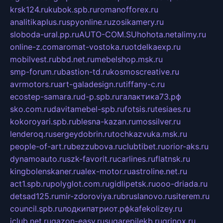
krsk124.ru
kubok.spb.ru
romanofforex.ru
analitikaplus.ru
spyonline.ru
zosikamery.ru
sloboda-ural.pp.ru
AUTO-COM.SU
hohota.net
alimy.ru
online-z.com
aromat-vostoka.ru
otdelkaexp.ru
mobilvest.ru
bbd.net.ru
mebelshop.msk.ru
smp-forum.ru
bastion-td.ru
kosmoscreative.ru
avrmotors.ru
art-galadesign.ru
tiffany-c.ru
ecostep-samara.ru
d-p.spb.ru
галактика73.рф
sko.com.ru
davitamebel-spb.ru
fotsis.ru
tesiaes.ru
kokoroyari.spb.ru
blesna-kazan.ru
mossilver.ru
lenderoq.ru
sergeydobrin.ru
tochkazvuka.msk.ru
people-of-art.ru
bezzubova.ru
clubtibet.ru
orior-aks.ru
dynamoauto.ru
szk-favorit.ru
carlines.ru
flatnsk.ru
kingbolenskaner.ru
alex-motor.ru
astroline.net.ru
act1.spb.ru
polyglot.com.ru
gidlipetsk.ru
ooo-driada.ru
detsad125.ru
mir-zdoroviya.ru
bruslanovo.ru
siterem.ru
council.spb.ru
лодкипатриот.рф
kafekolizey.ru
iclub.net.ru
gazon-easy.ru
sugarepilekb.ru
grinox.ru