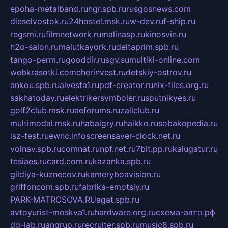
epoha-metalband.ru
ngr.spb.ru
rusgosnews.com
dieselvostok.ru
24hostel.msk.ru
w-dev.ru
f-ship.ru
regsmi.ru
filmnetwork.ru
malinasp.ru
kinosvin.ru
h2o-salon.ru
malutkayork.ru
deltaprim.spb.ru
tango-perm.ru
gooddir.ru
sgv.su
multiki-online.com
webkrasotki.com
cherinvest.ru
detskiy-ostrov.ru
ankou.spb.ru
alvesta1.ru
pdf-creator.ru
nix-files.org.ru
sakhatoday.ru
elektrikersymboler.ru
sputnikyes.ru
golf2club.msk.ru
aeforums.ru
zallclub.ru
multimodal.msk.ru
habaigry.ru
haikko.ru
sobakopedia.ru
isz-fest.ru
ewnc.info
screensaver-clock.net.ru
volnav.spb.ru
comnat.ru
npf.net.ru
7bit.pp.ru
kalugatur.ru
tesiaes.ru
card.com.ru
kazanka.spb.ru
gildiya-kuznecov.ru
kameryboavision.ru
griffoncom.spb.ru
fabrika-emotsiy.ru
PARK-MATROSOVA.RU
agat.spb.ru
avtoyurist-moskva1.ru
hardware.org.ru
схема-авто.рф
dg-lab.ru
angrup.ru
recruiter.spb.ru
music8.spb.ru