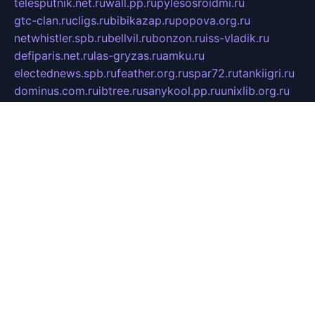
telesputnik.net.ru
wall.pp.ru
pylesosroidmi.ru
gtc-clan.ru
cligs.ru
bibikazap.ru
popova.org.ru
netwhistler.spb.ru
bellvil.ru
bonzon.ru
iss-vladik.ru
defiparis.net.ru
las-gryzas.ru
amku.ru
electednews.spb.ru
feather.org.ru
spar72.ru
tankiigri.ru
dominus.com.ru
ibtree.ru
sanykool.pp.ru
unixlib.org.ru
menatep.spb.ru
gartenterrassen.ru
printeka.ru
skvozilka.com.ru
parkovka-pub.ru
lovemobi.ru
art-ru.ru
emulatorz.com.ru
alucomp.com.ru
tatforum.com.ru
alternativa-profi.ru
dermakler.ru
artsurvey.ru
aredir.ru
khimspas.ru
centr-maxi.ru
2018r.ru
bort-stomer-defort.ru
professional2.ru
gibsons.ru
artselena.ru
art-pilot.ru
ingredient.spb.ru
npfpolimer.spb.ru
argentum.spb.ru
hom-edu.ru
af-num.ru
cashadvanceamericasev.org
trexp.spb.ru
apteka-gerzena.ru
vasilyevka.msk.ru
personalloanrgx.org
tishanskiysdk.ru
atma-volga.ru
yoga-media.ru
asmirnov.ru
betonvodincovo.ru