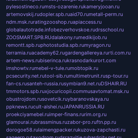
pylesostineco.ru
msts-ozarenie.ru
kameryjooan.ru
artemovskij.ru
dopler.spb.ru
aid70.ru
metall-perm.ru
ndm.msk.ru
ratingzooshop.ru
apiaccess.ru
globalautotrade.info
bezverhovskoe.ru
drsschool.ru
ZOOSMART.SPB.RU
dalakony.ru
medikijob.ru
remontt.spb.ru
photostudia.spb.ru
myragon.ru
terramia.ru
academy62.ru
gardengallereya.ru
rti.com.ru
artem-news.ru
biserinca.ru
krasnodarkurort.com
imshowtv.ru
mebel-v-tule.ru
mobtopik.ru
pcsecurity.net.ru
tool-sib.ru
multimetrunit.ru
sp-tour.ru
fan-cs.ru
santeh-russia.ru
symbian9.net.ru
DSHAIR.RU
tmmotors.spb.ru
xjocuricopii.com
musavtomat.msk.ru
obustrojdom.ru
sovetcik.ru
ybaranovskaya.ru
ppknews.ru
cult-alshei.ru
JAPANRUSSIA.RU
proekciyamebel.ru
imper-finans.ru
rim.org.ru
glamourai.ru
brassminus.ru
zabor-pro.ru
ftn.pp.ru
dorogoe58.ru
laimengpacker.ru
kuzova-zapchasti.ru
sageerp.ru
taxodrom.ru
dsrazvitie.ru
hardcity.net.ru