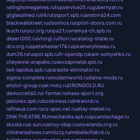
ratinghomegames.ru
topservice25.ru
gubernyan.ru
gtglasslined.ru
ii4.ru
tssport.spb.ru
andorra24.com
blackwallstreet.ru
oboimos.ru
optim-doors.com.ru
ikuch.ru
nycr.org.ru
npa21.ru
vremya-ch.spb.ru
desert000.ru
ivtorgi.ru
ifiori.ru
catalog-statei.ru
dcv.org.ru
spetsmaster174.ru
ipkameryhiseeu.ru
dum26.ru
ruspol.spb.ru
fr-opendp.ru
kam-solnyshko.ru
cheyenne-arapaho.ru
sevzapmetal.spb.ru
ted-lapidus.spb.ru
parasite-eliminator.ru
sigma-complete.ru
modernworld.ru
dama-moda.ru
eholot-group.ru
sk-nvkz.ru
DRONGOLD.RU
democratia2.ru
i-farmer.ru
mass-sport.org
jablonex.spb.ru
bookmess.ru
linkword.ru
refineua.com.ru
cs-spec.net.ru
altay-mebel.ru
DNK-THEATRE.RU
mechaniks.spb.ru
ipcamtechage.ru
skosta.ru
a-sun.ru
stroy-ldsp.ru
snowlands.org.ru
childrensshoes.ru
mrlizzy.ru
mebelsofiakrd.ru