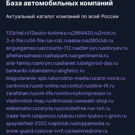
База автомобильных компаний
Актуальный каталог компаний по всей России
133chel.ru
13autor-kolonka.ru
2864420.ru
2rich.ru
3-d-file.ru
3d-file.ru
a-cdc.ru
aalse.ru
a380club.ru
airgungames.ru
accounts-112.ru
adler-jun.ru
adonyev.ru
alfeihavsalnassr.ru
altaipant.ru
argentinamia.ru
aria-family.ru
arkrym.ru
ashanet.ru
belgorod-day.ru
bankaribi.ru
bandamn.ru
bigfatcc.ru
blagodarenie-spb.ru
borodino-media.ru
card-voice.ru
cardvoice.ru
zed-online.ru
zvonitut.ru
zebra-tlt.ru
zarafshan.ru
york-life.ru
vintovoykompressor.ru
vladivostok-map.ru
vlknrussia.ru
wasabi-shop.ru
webamator.ru
zaryna.ru
youtubefree.ru
x-ton.ru
trade-farm.ru
tajuncos.ru
taksu.ru
tor-lyubov-i-grom.ru
spayderhed-2022.ru
splclub.ru
stoppamedia.ru
snow-guard.ru
slovar-ivrit.ru
cleanmedicine.ru