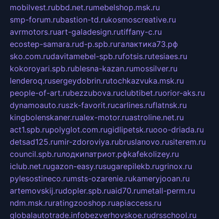
mobilvest.ru
bbd.net.ru
mebelshop.msk.ru
smp-forum.ru
bastion-td.ru
kosmoscreative.ru
avrmotors.ru
art-galadesign.ru
tiffany-c.ru
ecostep-samara.ru
d-p.spb.ru
галактика73.рф
sko.com.ru
davitamebel-spb.ru
fotsis.ru
tesiaes.ru
kokoroyari.spb.ru
blesna-kazan.ru
mossilver.ru
lenderoq.ru
sergeydobrin.ru
tochkazvuka.msk.ru
people-of-art.ru
bezzubova.ru
clubtibet.ru
orior-aks.ru
dynamoauto.ru
szk-favorit.ru
carlines.ru
flatnsk.ru
kingbolenskaner.ru
alex-motor.ru
astroline.net.ru
act1.spb.ru
polyglot.com.ru
gidlipetsk.ru
ooo-driada.ru
detsad125.ru
mir-zdoroviya.ru
bruslanovo.ru
siterem.ru
council.spb.ru
лодкипатриот.рф
kafekolizey.ru
iclub.net.ru
gazon-easy.ru
sugarepilekb.ru
grinox.ru
pylesostineco.ru
msts-ozarenie.ru
kameryjooan.ru
artemovskij.ru
dopler.spb.ru
aid70.ru
metall-perm.ru
ndm.msk.ru
ratingzooshop.ru
apiaccess.ru
globalautotrade.info
bezverhovskoe.ru
drsschool.ru