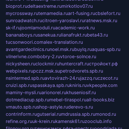
bioprot.ru
deltaextreme.ru
mirkotlov07.ru
mycrossway.ru
temamedia.ru
art-fusing.ru
cbslefort.ru
sunroadwatch.ru
citroen-yaroslavl.ru
ratnews.msk.ru
sk-if.ru
joomlamoduli.ru
academic-work.ru
bananaboys.ru
sanekua.ru
lianafrukt.ru
beta43.ru
tucsonwoori.com
alex-translation.ru
avantgardeclinics.ru
noel.msk.ru
buylq.ru
aquas-spb.ru
vilnerivne.com
bobry-2.ru
vtoroe-solnce.ru
nickysheen.ru
clockmir.ru
huntercraft.ru
стройокт.рф
webpixels.ru
pczz.msk.su
petrodvorets.spb.ru
nsintermed.spb.ru
avtovirazh-24.ru
jazzq.ru
czecot.ru
cruizi.spb.ru
spasskaya.spb.ru
kniris.ru
vkpeople.com
maminy-mysli.ru
arionorel.ru
khuseniosif.ru
dotmediacup.spb.ru
mebel-tiraspol.ru
all-books.biz
vmauto.spb.ru
shop-astyle.ru
derevo-s.ru
contrinform.ru
gutserial.ru
mdrussia.spb.ru
monod.ru
refine.org.ru
uk-krein.ru
kamensk61.ru
zooclub.info
filonov.org.ru
технокамск.рф
ra-spectr.ru
ooodriada.ru