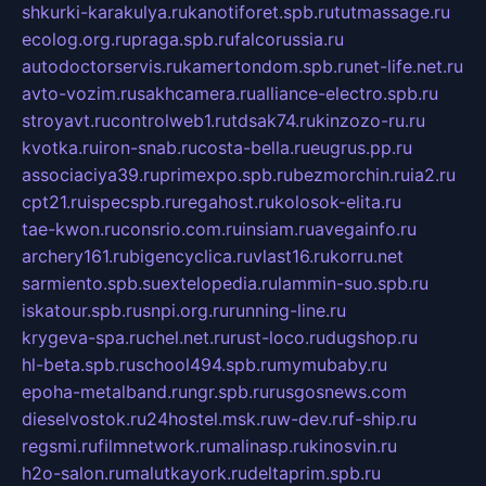
shkurki-karakulya.ru
kanotiforet.spb.ru
tutmassage.ru
ecolog.org.ru
praga.spb.ru
falcorussia.ru
autodoctorservis.ru
kamertondom.spb.ru
net-life.net.ru
avto-vozim.ru
sakhcamera.ru
alliance-electro.spb.ru
stroyavt.ru
controlweb1.ru
tdsak74.ru
kinzozo-ru.ru
kvotka.ru
iron-snab.ru
costa-bella.ru
eugrus.pp.ru
associaciya39.ru
primexpo.spb.ru
bezmorchin.ru
ia2.ru
cpt21.ru
ispecspb.ru
regahost.ru
kolosok-elita.ru
tae-kwon.ru
consrio.com.ru
insiam.ru
avegainfo.ru
archery161.ru
bigencyclica.ru
vlast16.ru
korru.net
sarmiento.spb.su
extelopedia.ru
lammin-suo.spb.ru
iskatour.spb.ru
snpi.org.ru
running-line.ru
krygeva-spa.ru
chel.net.ru
rust-loco.ru
dugshop.ru
hl-beta.spb.ru
school494.spb.ru
mymubaby.ru
epoha-metalband.ru
ngr.spb.ru
rusgosnews.com
dieselvostok.ru
24hostel.msk.ru
w-dev.ru
f-ship.ru
regsmi.ru
filmnetwork.ru
malinasp.ru
kinosvin.ru
h2o-salon.ru
malutkayork.ru
deltaprim.spb.ru