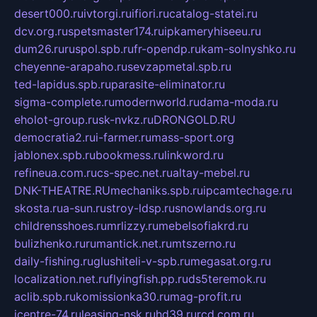
desert000.ru
ivtorgi.ru
ifiori.ru
catalog-statei.ru
dcv.org.ru
spetsmaster174.ru
ipkameryhiseeu.ru
dum26.ru
ruspol.spb.ru
fr-opendp.ru
kam-solnyshko.ru
cheyenne-arapaho.ru
sevzapmetal.spb.ru
ted-lapidus.spb.ru
parasite-eliminator.ru
sigma-complete.ru
modernworld.ru
dama-moda.ru
eholot-group.ru
sk-nvkz.ru
DRONGOLD.RU
democratia2.ru
i-farmer.ru
mass-sport.org
jablonex.spb.ru
bookmess.ru
linkword.ru
refineua.com.ru
cs-spec.net.ru
altay-mebel.ru
DNK-THEATRE.RU
mechaniks.spb.ru
ipcamtechage.ru
skosta.ru
a-sun.ru
stroy-ldsp.ru
snowlands.org.ru
childrensshoes.ru
mrlizzy.ru
mebelsofiakrd.ru
bulizhenko.ru
rumantick.net.ru
mtszerno.ru
daily-fishing.ru
glushiteli-v-spb.ru
megasat.org.ru
localization.net.ru
flyingfish.pp.ru
ds5teremok.ru
aclib.spb.ru
komissionka30.ru
mag-profit.ru
icentre-74.ru
leasing-nsk.ru
hd39.ru
rcd.com.ru