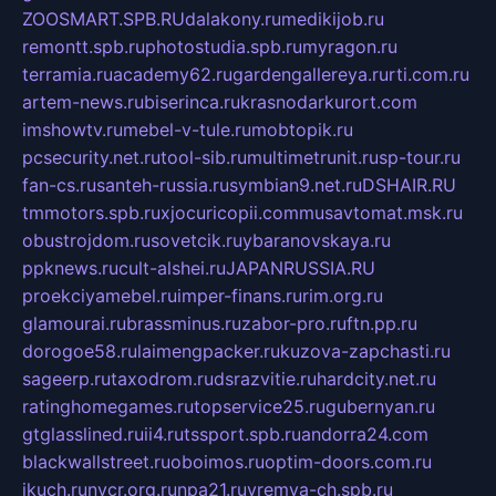
ZOOSMART.SPB.RU
dalakony.ru
medikijob.ru
remontt.spb.ru
photostudia.spb.ru
myragon.ru
terramia.ru
academy62.ru
gardengallereya.ru
rti.com.ru
artem-news.ru
biserinca.ru
krasnodarkurort.com
imshowtv.ru
mebel-v-tule.ru
mobtopik.ru
pcsecurity.net.ru
tool-sib.ru
multimetrunit.ru
sp-tour.ru
fan-cs.ru
santeh-russia.ru
symbian9.net.ru
DSHAIR.RU
tmmotors.spb.ru
xjocuricopii.com
musavtomat.msk.ru
obustrojdom.ru
sovetcik.ru
ybaranovskaya.ru
ppknews.ru
cult-alshei.ru
JAPANRUSSIA.RU
proekciyamebel.ru
imper-finans.ru
rim.org.ru
glamourai.ru
brassminus.ru
zabor-pro.ru
ftn.pp.ru
dorogoe58.ru
laimengpacker.ru
kuzova-zapchasti.ru
sageerp.ru
taxodrom.ru
dsrazvitie.ru
hardcity.net.ru
ratinghomegames.ru
topservice25.ru
gubernyan.ru
gtglasslined.ru
ii4.ru
tssport.spb.ru
andorra24.com
blackwallstreet.ru
oboimos.ru
optim-doors.com.ru
ikuch.ru
nycr.org.ru
npa21.ru
vremya-ch.spb.ru