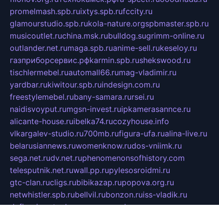
promelmash.spb.ru
ixtys.spb.ru
fccity.ru
glamourstudio.spb.ru
kola-nature.org
spbmaster.spb.ru
musicoutlet.ru
china.msk.ru
bulldog.su
grimm-online.ru
outlander.net.ru
maga.spb.ru
anime-sell.ru
keseloy.ru
газприборсервис.рф
karmin.spb.ru
shekswood.ru
tischlermebel.ru
automall66.ru
mag-vladimir.ru
yardbar.ru
kiwitour.spb.ru
indesign.com.ru
freestylemebel.ru
bany-samara.ru
rsei.ru
naidisvoyput.ru
mgsn-invest.ru
ipkamerasannce.ru
alicante-house.ru
ibelka74.ru
cozyhouse.info
vlkargalev-studio.ru
700mb.ru
figura-ufa.ru
alina-live.ru
belarusiannews.ru
womenknow.ru
dos-vniimk.ru
sega.net.ru
dv.net.ru
phenomenonsofhistory.com
telesputnik.net.ru
wall.pp.ru
pylesosroidmi.ru
gtc-clan.ru
cligs.ru
bibikazap.ru
popova.org.ru
netwhistler.spb.ru
bellvil.ru
bonzon.ru
iss-vladik.ru
defiparis.net.ru
las-gryzas.ru
amku.ru
electednews.spb.ru
feather.org.ru
spar72.ru
tankiigri.ru