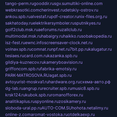
tango-perm.ru
gooddir.ru
sgv.su
multiki-online.com
webkrasotki.com
cherinvest.ru
detskiy-ostrov.ru
ankou.spb.ru
alvesta1.ru
pdf-creator.ru
nix-files.org.ru
sakhatoday.ru
elektrikersymboler.ru
sputnikyes.ru
golf2club.msk.ru
aeforums.ru
zallclub.ru
multimodal.msk.ru
habaigry.ru
haikko.ru
sobakopedia.ru
isz-fest.ru
ewnc.info
screensaver-clock.net.ru
volnav.spb.ru
comnat.ru
npf.net.ru
7bit.pp.ru
kalugatur.ru
tesiaes.ru
card.com.ru
kazanka.spb.ru
gildiya-kuznecov.ru
kameryboavision.ru
griffoncom.spb.ru
fabrika-emotsiy.ru
PARK-MATROSOVA.RU
agat.spb.ru
avtoyurist-moskva1.ru
hardware.org.ru
схема-авто.рф
dg-lab.ru
angrup.ru
recruiter.spb.ru
music8.spb.ru
krsk124.ru
kubok.spb.ru
romanofforex.ru
analitikaplus.ru
spyonline.ru
zosikamery.ru
sloboda-ural.pp.ru
AUTO-COM.SU
hohota.net
alimy.ru
online-z.com
aromat-vostoka.ru
otdelkaexp.ru