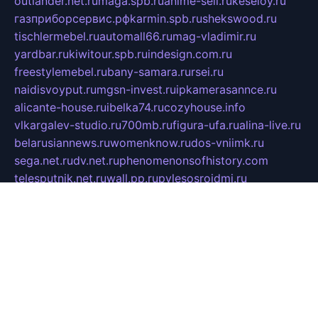
outlander.net.ru
maga.spb.ru
anime-sell.ru
keseloy.ru
газприборсервис.рф
karmin.spb.ru
shekswood.ru
tischlermebel.ru
automall66.ru
mag-vladimir.ru
yardbar.ru
kiwitour.spb.ru
indesign.com.ru
freestylemebel.ru
bany-samara.ru
rsei.ru
naidisvoyput.ru
mgsn-invest.ru
ipkamerasannce.ru
alicante-house.ru
ibelka74.ru
cozyhouse.info
vlkargalev-studio.ru
700mb.ru
figura-ufa.ru
alina-live.ru
belarusiannews.ru
womenknow.ru
dos-vniimk.ru
sega.net.ru
dv.net.ru
phenomenonsofhistory.com
telesputnik.net.ru
wall.pp.ru
pylesosroidmi.ru
gtc-clan.ru
cligs.ru
bibikazap.ru
popova.org.ru
netwhistler.spb.ru
bellvil.ru
bonzon.ru
iss-vladik.ru
defiparis.net.ru
las-gryzas.ru
amku.ru
electednews.spb.ru
feather.org.ru
spar72.ru
tankiigri.ru
dominus.com.ru
ibtree.ru
sanykool.pp.ru
unixlib.org.ru
menatep.spb.ru
gartenterrassen.ru
printeka.ru
skvozilka.com.ru
parkovka-pub.ru
lovemobi.ru
art-ru.ru