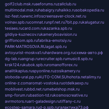
golf2club.msk.ru
aeforums.ru
zallclub.ru
multimodal.msk.ru
habaigry.ru
haikko.ru
sobakopedia.ru
isz-fest.ru
ewnc.info
screensaver-clock.net.ru
volnav.spb.ru
comnat.ru
npf.net.ru
7bit.pp.ru
kalugatur.ru
tesiaes.ru
card.com.ru
kazanka.spb.ru
gildiya-kuznecov.ru
kameryboavision.ru
griffoncom.spb.ru
fabrika-emotsiy.ru
PARK-MATROSOVA.RU
agat.spb.ru
avtoyurist-moskva1.ru
hardware.org.ru
схема-авто.рф
dg-lab.ru
angrup.ru
recruiter.spb.ru
music8.spb.ru
krsk124.ru
kubok.spb.ru
romanofforex.ru
analitikaplus.ru
spyonline.ru
zosikamery.ru
sloboda-ural.pp.ru
AUTO-COM.SU
hohota.net
alimy.ru
online-z.com
aromat-vostoka.ru
otdelkaexp.ru
mobilvest.ru
bbd.net.ru
mebelshop.msk.ru
smp-forum.ru
bastion-td.ru
kosmoscreative.ru
avrmotors.ru
art-galadesign.ru
tiffany-c.ru
ecostep-samara.ru
d-p.spb.ru
галактика73.рф