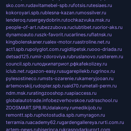
sko.com.ru
davitamebel-spb.ru
fotsis.ru
tesiaes.ru
kokoroyari.spb.ru
blesna-kazan.ru
mossilver.ru
lenderoq.ru
sergeydobrin.ru
tochkazvuka.msk.ru
people-of-art.ru
bezzubova.ru
clubtibet.ru
orior-aks.ru
dynamoauto.ru
szk-favorit.ru
carlines.ru
flatnsk.ru
kingbolenskaner.ru
alex-motor.ru
astroline.net.ru
act1.spb.ru
polyglot.com.ru
gidlipetsk.ru
ooo-driada.ru
detsad125.ru
mir-zdoroviya.ru
bruslanovo.ru
siterem.ru
council.spb.ru
лодкипатриот.рф
kafekolizey.ru
iclub.net.ru
gazon-easy.ru
sugarepilekb.ru
grinox.ru
pylesostineco.ru
msts-ozarenie.ru
kameryjooan.ru
artemovskij.ru
dopler.spb.ru
aid70.ru
metall-perm.ru
ndm.msk.ru
ratingzooshop.ru
apiaccess.ru
globalautotrade.info
bezverhovskoe.ru
drsschool.ru
ZOOSMART.SPB.RU
dalakony.ru
medikijob.ru
remontt.spb.ru
photostudia.spb.ru
myragon.ru
terramia.ru
academy62.ru
gardengallereya.ru
rti.com.ru
artem-news.ru
biserinca.ru
krasnodarkurort.com