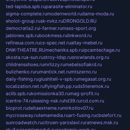
ted-lapidus.spb.ru
parasite-eliminator.ru
sigma-complete.ru
modernworld.ru
dama-moda.ru
eholot-group.ru
sk-nvkz.ru
DRONGOLD.RU
democratia2.ru
i-farmer.ru
mass-sport.org
jablonex.spb.ru
bookmess.ru
linkword.ru
refineua.com.ru
cs-spec.net.ru
altay-mebel.ru
DNK-THEATRE.RU
mechaniks.spb.ru
ipcamtechage.ru
skosta.ru
a-sun.ru
stroy-ldsp.ru
snowlands.org.ru
childrensshoes.ru
mrlizzy.ru
mebelsofiakrd.ru
bulizhenko.ru
rumantick.net.ru
mtszerno.ru
daily-fishing.ru
glushiteli-v-spb.ru
megasat.org.ru
localization.net.ru
flyingfish.pp.ru
ds5teremok.ru
aclib.spb.ru
komissionka30.ru
mag-profit.ru
icentre-74.ru
leasing-nsk.ru
hd39.ru
rcd.com.ru
bioprot.ru
deltaextreme.ru
mirkotlov07.ru
mycrossway.ru
temamedia.ru
art-fusing.ru
cbslefort.ru
sunroadwatch.ru
citroen-yaroslavl.ru
ratnews.msk.ru
sk-if.ru
joomlamoduli.ru
academic-work.ru