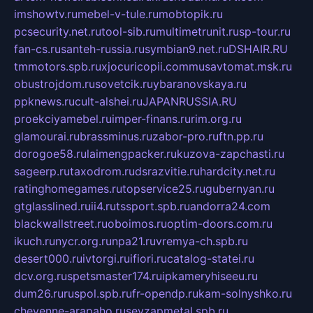
imshowtv.ru
mebel-v-tule.ru
mobtopik.ru
pcsecurity.net.ru
tool-sib.ru
multimetrunit.ru
sp-tour.ru
fan-cs.ru
santeh-russia.ru
symbian9.net.ru
DSHAIR.RU
tmmotors.spb.ru
xjocuricopii.com
musavtomat.msk.ru
obustrojdom.ru
sovetcik.ru
ybaranovskaya.ru
ppknews.ru
cult-alshei.ru
JAPANRUSSIA.RU
proekciyamebel.ru
imper-finans.ru
rim.org.ru
glamourai.ru
brassminus.ru
zabor-pro.ru
ftn.pp.ru
dorogoe58.ru
laimengpacker.ru
kuzova-zapchasti.ru
sageerp.ru
taxodrom.ru
dsrazvitie.ru
hardcity.net.ru
ratinghomegames.ru
topservice25.ru
gubernyan.ru
gtglasslined.ru
ii4.ru
tssport.spb.ru
andorra24.com
blackwallstreet.ru
oboimos.ru
optim-doors.com.ru
ikuch.ru
nycr.org.ru
npa21.ru
vremya-ch.spb.ru
desert000.ru
ivtorgi.ru
ifiori.ru
catalog-statei.ru
dcv.org.ru
spetsmaster174.ru
ipkameryhiseeu.ru
dum26.ru
ruspol.spb.ru
fr-opendp.ru
kam-solnyshko.ru
cheyenne-arapaho.ru
sevzapmetal.spb.ru