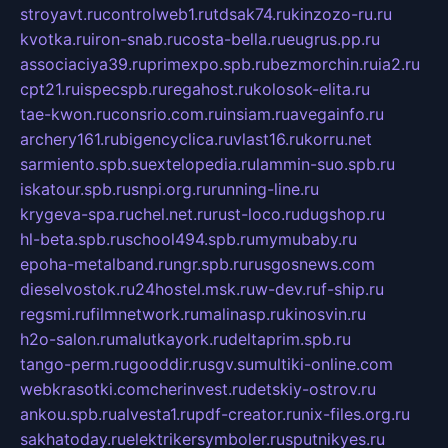
stroyavt.ru
controlweb1.ru
tdsak74.ru
kinzozo-ru.ru
kvotka.ru
iron-snab.ru
costa-bella.ru
eugrus.pp.ru
associaciya39.ru
primexpo.spb.ru
bezmorchin.ru
ia2.ru
cpt21.ru
ispecspb.ru
regahost.ru
kolosok-elita.ru
tae-kwon.ru
consrio.com.ru
insiam.ru
avegainfo.ru
archery161.ru
bigencyclica.ru
vlast16.ru
korru.net
sarmiento.spb.su
extelopedia.ru
lammin-suo.spb.ru
iskatour.spb.ru
snpi.org.ru
running-line.ru
krygeva-spa.ru
chel.net.ru
rust-loco.ru
dugshop.ru
hl-beta.spb.ru
school494.spb.ru
mymubaby.ru
epoha-metalband.ru
ngr.spb.ru
rusgosnews.com
dieselvostok.ru
24hostel.msk.ru
w-dev.ru
f-ship.ru
regsmi.ru
filmnetwork.ru
malinasp.ru
kinosvin.ru
h2o-salon.ru
malutkayork.ru
deltaprim.spb.ru
tango-perm.ru
gooddir.ru
sgv.su
multiki-online.com
webkrasotki.com
cherinvest.ru
detskiy-ostrov.ru
ankou.spb.ru
alvesta1.ru
pdf-creator.ru
nix-files.org.ru
sakhatoday.ru
elektrikersymboler.ru
sputnikyes.ru