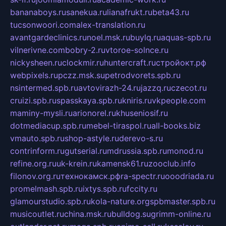
bananaboys.ru
sanekua.ru
lianafrukt.ru
beta43.ru
tucsonwoori.com
alex-translation.ru
avantgardeclinics.ru
noel.msk.ru
buylq.ru
aquas-spb.ru
vilnerivne.com
bobry-2.ru
vtoroe-solnce.ru
nickysheen.ru
clockmir.ru
huntercraft.ru
стройокт.рф
webpixels.ru
pczz.msk.su
petrodvorets.spb.ru
nsintermed.spb.ru
avtovirazh-24.ru
jazzq.ru
czecot.ru
cruizi.spb.ru
spasskaya.spb.ru
kniris.ru
vkpeople.com
maminy-mysli.ru
arionorel.ru
khuseniosif.ru
dotmediacup.spb.ru
mebel-tiraspol.ru
all-books.biz
vmauto.spb.ru
shop-astyle.ru
derevo-s.ru
contrinform.ru
gutserial.ru
mdrussia.spb.ru
monod.ru
refine.org.ru
uk-krein.ru
kamensk61.ru
zooclub.info
filonov.org.ru
технокамск.рф
ra-spectr.ru
ooodriada.ru
promelmash.spb.ru
ixtys.spb.ru
fccity.ru
glamourstudio.spb.ru
kola-nature.org
spbmaster.spb.ru
musicoutlet.ru
china.msk.ru
bulldog.su
grimm-online.ru