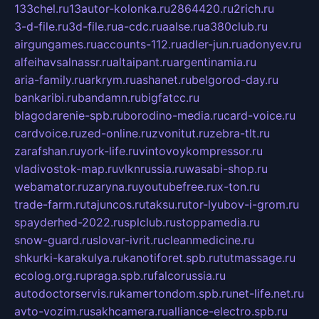
133chel.ru
13autor-kolonka.ru
2864420.ru
2rich.ru
3-d-file.ru
3d-file.ru
a-cdc.ru
aalse.ru
a380club.ru
airgungames.ru
accounts-112.ru
adler-jun.ru
adonyev.ru
alfeihavsalnassr.ru
altaipant.ru
argentinamia.ru
aria-family.ru
arkrym.ru
ashanet.ru
belgorod-day.ru
bankaribi.ru
bandamn.ru
bigfatcc.ru
blagodarenie-spb.ru
borodino-media.ru
card-voice.ru
cardvoice.ru
zed-online.ru
zvonitut.ru
zebra-tlt.ru
zarafshan.ru
york-life.ru
vintovoykompressor.ru
vladivostok-map.ru
vlknrussia.ru
wasabi-shop.ru
webamator.ru
zaryna.ru
youtubefree.ru
x-ton.ru
trade-farm.ru
tajuncos.ru
taksu.ru
tor-lyubov-i-grom.ru
spayderhed-2022.ru
splclub.ru
stoppamedia.ru
snow-guard.ru
slovar-ivrit.ru
cleanmedicine.ru
shkurki-karakulya.ru
kanotiforet.spb.ru
tutmassage.ru
ecolog.org.ru
praga.spb.ru
falcorussia.ru
autodoctorservis.ru
kamertondom.spb.ru
net-life.net.ru
avto-vozim.ru
sakhcamera.ru
alliance-electro.spb.ru