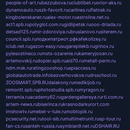
people-of-art.ru
bezzubova.ru
clubtibet.ru
orior-aks.ru
dynamoauto.ru
szk-favorit.ru
carlines.ru
flatnsk.ru
kingbolenskaner.ru
alex-motor.ru
astroline.net.ru
act1.spb.ru
polyglot.com.ru
gidlipetsk.ru
ooo-driada.ru
detsad125.ru
mir-zdoroviya.ru
bruslanovo.ru
siterem.ru
council.spb.ru
лодкипатриот.рф
kafekolizey.ru
iclub.net.ru
gazon-easy.ru
sugarepilekb.ru
grinox.ru
pylesostineco.ru
msts-ozarenie.ru
kameryjooan.ru
artemovskij.ru
dopler.spb.ru
aid70.ru
metall-perm.ru
ndm.msk.ru
ratingzooshop.ru
apiaccess.ru
globalautotrade.info
bezverhovskoe.ru
drsschool.ru
ZOOSMART.SPB.RU
dalakony.ru
medikijob.ru
remontt.spb.ru
photostudia.spb.ru
myragon.ru
terramia.ru
academy62.ru
gardengallereya.ru
rti.com.ru
artem-news.ru
biserinca.ru
krasnodarkurort.com
imshowtv.ru
mebel-v-tule.ru
mobtopik.ru
pcsecurity.net.ru
tool-sib.ru
multimetrunit.ru
sp-tour.ru
fan-cs.ru
santeh-russia.ru
symbian9.net.ru
DSHAIR.RU