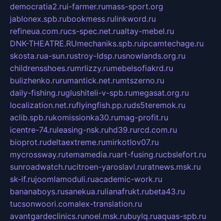
democratia2.ru
i-farmer.ru
mass-sport.org
jablonex.spb.ru
bookmess.ru
linkword.ru
refineua.com.ru
cs-spec.net.ru
altay-mebel.ru
DNK-THEATRE.RU
mechaniks.spb.ru
ipcamtechage.ru
skosta.ru
a-sun.ru
stroy-ldsp.ru
snowlands.org.ru
childrensshoes.ru
mrlizzy.ru
mebelsofiakrd.ru
bulizhenko.ru
rumantick.net.ru
mtszerno.ru
daily-fishing.ru
glushiteli-v-spb.ru
megasat.org.ru
localization.net.ru
flyingfish.pp.ru
ds5teremok.ru
aclib.spb.ru
komissionka30.ru
mag-profit.ru
icentre-74.ru
leasing-nsk.ru
hd39.ru
rcd.com.ru
bioprot.ru
deltaextreme.ru
mirkotlov07.ru
mycrossway.ru
temamedia.ru
art-fusing.ru
cbslefort.ru
sunroadwatch.ru
citroen-yaroslavl.ru
ratnews.msk.ru
sk-if.ru
joomlamoduli.ru
academic-work.ru
bananaboys.ru
sanekua.ru
lianafrukt.ru
beta43.ru
tucsonwoori.com
alex-translation.ru
avantgardeclinics.ru
noel.msk.ru
buylq.ru
aquas-spb.ru