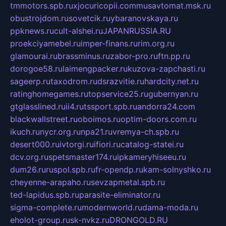
tmmotors.spb.ru
xjocuricopii.com
musavtomat.msk.ru
obustrojdom.ru
sovetcik.ru
ybaranovskaya.ru
ppknews.ru
cult-alshei.ru
JAPANRUSSIA.RU
proekciyamebel.ru
imper-finans.ru
rim.org.ru
glamourai.ru
brassminus.ru
zabor-pro.ru
ftn.pp.ru
dorogoe58.ru
laimengpacker.ru
kuzova-zapchasti.ru
sageerp.ru
taxodrom.ru
dsrazvitie.ru
hardcity.net.ru
ratinghomegames.ru
topservice25.ru
gubernyan.ru
gtglasslined.ru
ii4.ru
tssport.spb.ru
andorra24.com
blackwallstreet.ru
oboimos.ru
optim-doors.com.ru
ikuch.ru
nycr.org.ru
npa21.ru
vremya-ch.spb.ru
desert000.ru
ivtorgi.ru
ifiori.ru
catalog-statei.ru
dcv.org.ru
spetsmaster174.ru
ipkameryhiseeu.ru
dum26.ru
ruspol.spb.ru
fr-opendp.ru
kam-solnyshko.ru
cheyenne-arapaho.ru
sevzapmetal.spb.ru
ted-lapidus.spb.ru
parasite-eliminator.ru
sigma-complete.ru
modernworld.ru
dama-moda.ru
eholot-group.ru
sk-nvkz.ru
DRONGOLD.RU