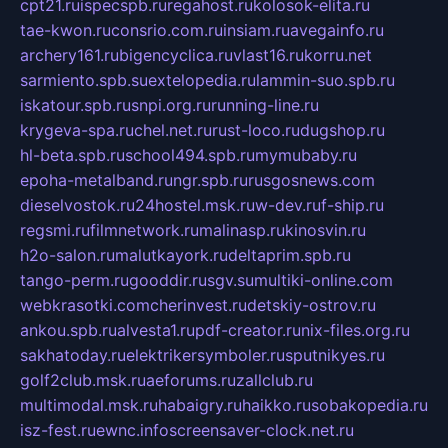
cpt21.ru
ispecspb.ru
regahost.ru
kolosok-elita.ru
tae-kwon.ru
consrio.com.ru
insiam.ru
avegainfo.ru
archery161.ru
bigencyclica.ru
vlast16.ru
korru.net
sarmiento.spb.su
extelopedia.ru
lammin-suo.spb.ru
iskatour.spb.ru
snpi.org.ru
running-line.ru
krygeva-spa.ru
chel.net.ru
rust-loco.ru
dugshop.ru
hl-beta.spb.ru
school494.spb.ru
mymubaby.ru
epoha-metalband.ru
ngr.spb.ru
rusgosnews.com
dieselvostok.ru
24hostel.msk.ru
w-dev.ru
f-ship.ru
regsmi.ru
filmnetwork.ru
malinasp.ru
kinosvin.ru
h2o-salon.ru
malutkayork.ru
deltaprim.spb.ru
tango-perm.ru
gooddir.ru
sgv.su
multiki-online.com
webkrasotki.com
cherinvest.ru
detskiy-ostrov.ru
ankou.spb.ru
alvesta1.ru
pdf-creator.ru
nix-files.org.ru
sakhatoday.ru
elektrikersymboler.ru
sputnikyes.ru
golf2club.msk.ru
aeforums.ru
zallclub.ru
multimodal.msk.ru
habaigry.ru
haikko.ru
sobakopedia.ru
isz-fest.ru
ewnc.info
screensaver-clock.net.ru