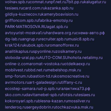
volnav.spb.ru
comnat.ru
npf.net.ru
7bit.pp.ru
kalugatur.ru
tesiaes.ru
card.com.ru
kazanka.spb.ru
gildiya-kuznecov.ru
kameryboavision.ru
griffoncom.spb.ru
fabrika-emotsiy.ru
PARK-MATROSOVA.RU
agat.spb.ru
avtoyurist-moskva1.ru
hardware.org.ru
схема-авто.рф
dg-lab.ru
angrup.ru
recruiter.spb.ru
music8.spb.ru
krsk124.ru
kubok.spb.ru
romanofforex.ru
analitikaplus.ru
spyonline.ru
zosikamery.ru
sloboda-ural.pp.ru
AUTO-COM.SU
hohota.net
alimy.ru
online-z.com
aromat-vostoka.ru
otdelkaexp.ru
mobilvest.ru
bbd.net.ru
mebelshop.msk.ru
smp-forum.ru
bastion-td.ru
kosmoscreative.ru
avrmotors.ru
art-galadesign.ru
tiffany-c.ru
ecostep-samara.ru
d-p.spb.ru
галактика73.рф
sko.com.ru
davitamebel-spb.ru
fotsis.ru
tesiaes.ru
kokoroyari.spb.ru
blesna-kazan.ru
mossilver.ru
lenderoq.ru
sergeydobrin.ru
tochkazvuka.msk.ru