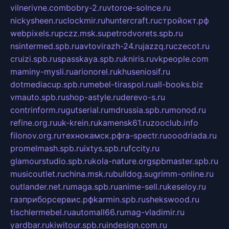
vilnerivne.com
bobry-2.ru
vtoroe-solnce.ru
nickysheen.ru
clockmir.ru
huntercraft.ru
стройокт.рф
webpixels.ru
pczz.msk.su
petrodvorets.spb.ru
nsintermed.spb.ru
avtovirazh-24.ru
jazzq.ru
czecot.ru
cruizi.spb.ru
spasskaya.spb.ru
kniris.ru
vkpeople.com
maminy-mysli.ru
arionorel.ru
khuseniosif.ru
dotmediacup.spb.ru
mebel-tiraspol.ru
all-books.biz
vmauto.spb.ru
shop-astyle.ru
derevo-s.ru
contrinform.ru
gutserial.ru
mdrussia.spb.ru
monod.ru
refine.org.ru
uk-krein.ru
kamensk61.ru
zooclub.info
filonov.org.ru
технокамск.рф
ra-spectr.ru
ooodriada.ru
promelmash.spb.ru
ixtys.spb.ru
fccity.ru
glamourstudio.spb.ru
kola-nature.org
spbmaster.spb.ru
musicoutlet.ru
china.msk.ru
bulldog.su
grimm-online.ru
outlander.net.ru
maga.spb.ru
anime-sell.ru
keseloy.ru
газприборсервис.рф
karmin.spb.ru
shekswood.ru
tischlermebel.ru
automall66.ru
mag-vladimir.ru
yardbar.ru
kiwitour.spb.ru
indesign.com.ru