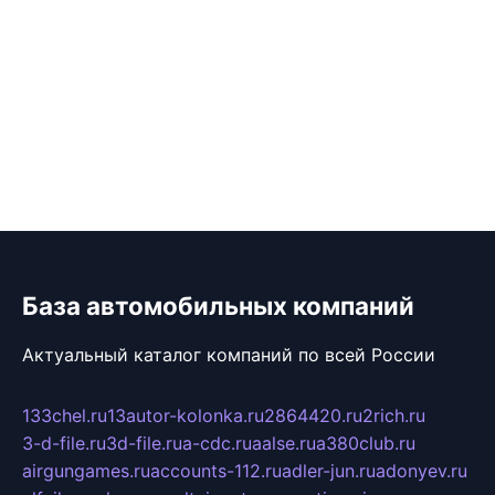
База автомобильных компаний
Актуальный каталог компаний по всей России
133chel.ru
13autor-kolonka.ru
2864420.ru
2rich.ru
3-d-file.ru
3d-file.ru
a-cdc.ru
aalse.ru
a380club.ru
airgungames.ru
accounts-112.ru
adler-jun.ru
adonyev.ru