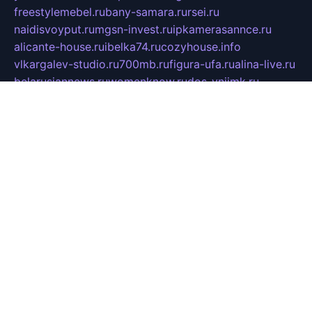
freestylemebel.ru
bany-samara.ru
rsei.ru
naidisvoyput.ru
mgsn-invest.ru
ipkamerasannce.ru
alicante-house.ru
ibelka74.ru
cozyhouse.info
vlkargalev-studio.ru
700mb.ru
figura-ufa.ru
alina-live.ru
belarusiannews.ru
womenknow.ru
dos-vniimk.ru
sega.net.ru
dv.net.ru
phenomenonsofhistory.com
telesputnik.net.ru
wall.pp.ru
pylesosroidmi.ru
gtc-clan.ru
cligs.ru
bibikazap.ru
popova.org.ru
netwhistler.spb.ru
bellvil.ru
bonzon.ru
iss-vladik.ru
defiparis.net.ru
las-gryzas.ru
amku.ru
electednews.spb.ru
feather.org.ru
spar72.ru
tankiigri.ru
dominus.com.ru
ibtree.ru
sanykool.pp.ru
unixlib.org.ru
menatep.spb.ru
gartenterrassen.ru
printeka.ru
skvozilka.com.ru
parkovka-pub.ru
lovemobi.ru
art-ru.ru
emulatorz.com.ru
alucomp.com.ru
tatforum.com.ru
alternativa-profi.ru
dermakler.ru
artsurvey.ru
aredir.ru
khimspas.ru
centr-maxi.ru
2018r.ru
bort-stomer-defort.ru
professional2.ru
gibsons.ru