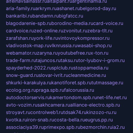
alfeihavsalnassr.ru
altaipant.ru
argentinamia.ru
aria-family.ru
arkrym.ru
ashanet.ru
belgorod-day.ru
bankaribi.ru
bandamn.ru
bigfatcc.ru
blagodarenie-spb.ru
borodino-media.ru
card-voice.ru
cardvoice.ru
zed-online.ru
zvonitut.ru
zebra-tlt.ru
zarafshan.ru
york-life.ru
vintovoykompressor.ru
vladivostok-map.ru
vlknrussia.ru
wasabi-shop.ru
webamator.ru
zaryna.ru
youtubefree.ru
x-ton.ru
trade-farm.ru
tajuncos.ru
taksu.ru
tor-lyubov-i-grom.ru
spayderhed-2022.ru
splclub.ru
stoppamedia.ru
snow-guard.ru
slovar-ivrit.ru
cleanmedicine.ru
shkurki-karakulya.ru
kanotiforet.spb.ru
tutmassage.ru
ecolog.org.ru
praga.spb.ru
falcorussia.ru
autodoctorservis.ru
kamertondom.spb.ru
net-life.net.ru
avto-vozim.ru
sakhcamera.ru
alliance-electro.spb.ru
stroyavt.ru
controlweb1.ru
tdsak74.ru
kinzozo-ru.ru
kvotka.ru
iron-snab.ru
costa-bella.ru
eugrus.pp.ru
associaciya39.ru
primexpo.spb.ru
bezmorchin.ru
ia2.ru