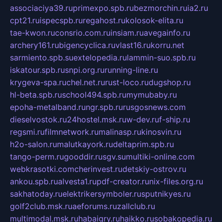
associaciya39.ru
primexpo.spb.ru
bezmorchin.ru
ia2.ru
cpt21.ru
ispecspb.ru
regahost.ru
kolosok-elita.ru
tae-kwon.ru
consrio.com.ru
insiam.ru
avegainfo.ru
archery161.ru
bigencyclica.ru
vlast16.ru
korru.net
sarmiento.spb.su
extelopedia.ru
lammin-suo.spb.ru
iskatour.spb.ru
snpi.org.ru
running-line.ru
krygeva-spa.ru
chel.net.ru
rust-loco.ru
dugshop.ru
hl-beta.spb.ru
school494.spb.ru
mymubaby.ru
epoha-metalband.ru
ngr.spb.ru
rusgosnews.com
dieselvostok.ru
24hostel.msk.ru
w-dev.ru
f-ship.ru
regsmi.ru
filmnetwork.ru
malinasp.ru
kinosvin.ru
h2o-salon.ru
malutkayork.ru
deltaprim.spb.ru
tango-perm.ru
gooddir.ru
sgv.su
multiki-online.com
webkrasotki.com
cherinvest.ru
detskiy-ostrov.ru
ankou.spb.ru
alvesta1.ru
pdf-creator.ru
nix-files.org.ru
sakhatoday.ru
elektrikersymboler.ru
sputnikyes.ru
golf2club.msk.ru
aeforums.ru
zallclub.ru
multimodal.msk.ru
habaigry.ru
haikko.ru
sobakopedia.ru