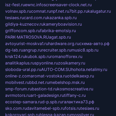
isz-fest.ru
ewnc.info
screensaver-clock.net.ru
volnav.spb.ru
comnat.ru
npf.net.ru
7bit.pp.ru
kalugatur.ru
tesiaes.ru
card.com.ru
kazanka.spb.ru
gildiya-kuznecov.ru
kameryboavision.ru
griffoncom.spb.ru
fabrika-emotsiy.ru
PARK-MATROSOVA.RU
agat.spb.ru
avtoyurist-moskva1.ru
hardware.org.ru
схема-авто.рф
dg-lab.ru
angrup.ru
recruiter.spb.ru
music8.spb.ru
krsk124.ru
kubok.spb.ru
romanofforex.ru
analitikaplus.ru
spyonline.ru
zosikamery.ru
sloboda-ural.pp.ru
AUTO-COM.SU
hohota.net
alimy.ru
online-z.com
aromat-vostoka.ru
otdelkaexp.ru
mobilvest.ru
bbd.net.ru
mebelshop.msk.ru
smp-forum.ru
bastion-td.ru
kosmoscreative.ru
avrmotors.ru
art-galadesign.ru
tiffany-c.ru
ecostep-samara.ru
d-p.spb.ru
галактика73.рф
sko.com.ru
davitamebel-spb.ru
fotsis.ru
tesiaes.ru
kokoroyari.spb.ru
blesna-kazan.ru
mossilver.ru