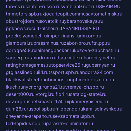
fan-cs.ru
santeh-russia.ru
symbian9.net.ru
DSHAIR.RU
tmmotors.spb.ru
xjocuricopii.com
musavtomat.msk.ru
obustrojdom.ru
sovetcik.ru
ybaranovskaya.ru
ppknews.ru
cult-alshei.ru
JAPANRUSSIA.RU
proekciyamebel.ru
imper-finans.ru
rim.org.ru
glamourai.ru
brassminus.ru
zabor-pro.ru
ftn.pp.ru
dorogoe58.ru
laimengpacker.ru
kuzova-zapchasti.ru
sageerp.ru
taxodrom.ru
dsrazvitie.ru
hardcity.net.ru
ratinghomegames.ru
topservice25.ru
gubernyan.ru
gtglasslined.ru
ii4.ru
tssport.spb.ru
andorra24.com
blackwallstreet.ru
oboimos.ru
optim-doors.com.ru
ikuch.ru
nycr.org.ru
npa21.ru
vremya-ch.spb.ru
desert000.ru
ivtorgi.ru
ifiori.ru
catalog-statei.ru
dcv.org.ru
spetsmaster174.ru
ipkameryhiseeu.ru
dum26.ru
ruspol.spb.ru
fr-opendp.ru
kam-solnyshko.ru
cheyenne-arapaho.ru
sevzapmetal.spb.ru
ted-lapidus.spb.ru
parasite-eliminator.ru
sigma-complete.ru
modernworld.ru
dama-moda.ru