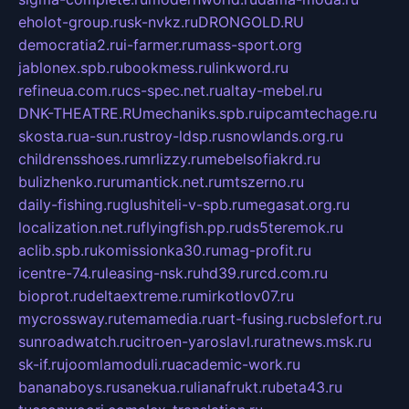
eholot-group.ru
sk-nvkz.ru
DRONGOLD.RU
democratia2.ru
i-farmer.ru
mass-sport.org
jablonex.spb.ru
bookmess.ru
linkword.ru
refineua.com.ru
cs-spec.net.ru
altay-mebel.ru
DNK-THEATRE.RU
mechaniks.spb.ru
ipcamtechage.ru
skosta.ru
a-sun.ru
stroy-ldsp.ru
snowlands.org.ru
childrensshoes.ru
mrlizzy.ru
mebelsofiakrd.ru
bulizhenko.ru
rumantick.net.ru
mtszerno.ru
daily-fishing.ru
glushiteli-v-spb.ru
megasat.org.ru
localization.net.ru
flyingfish.pp.ru
ds5teremok.ru
aclib.spb.ru
komissionka30.ru
mag-profit.ru
icentre-74.ru
leasing-nsk.ru
hd39.ru
rcd.com.ru
bioprot.ru
deltaextreme.ru
mirkotlov07.ru
mycrossway.ru
temamedia.ru
art-fusing.ru
cbslefort.ru
sunroadwatch.ru
citroen-yaroslavl.ru
ratnews.msk.ru
sk-if.ru
joomlamoduli.ru
academic-work.ru
bananaboys.ru
sanekua.ru
lianafrukt.ru
beta43.ru