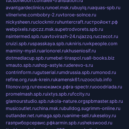
tucsonwoori.com
alex-translation.ru
avantgardeclinics.ru
noel.msk.ru
buylq.ru
aquas-spb.ru
vilnerivne.com
bobry-2.ru
vtoroe-solnce.ru
nickysheen.ru
clockmir.ru
huntercraft.ru
стройокт.рф
webpixels.ru
pczz.msk.su
petrodvorets.spb.ru
nsintermed.spb.ru
avtovirazh-24.ru
jazzq.ru
czecot.ru
cruizi.spb.ru
spasskaya.spb.ru
kniris.ru
vkpeople.com
maminy-mysli.ru
arionorel.ru
khuseniosif.ru
dotmediacup.spb.ru
mebel-tiraspol.ru
all-books.biz
vmauto.spb.ru
shop-astyle.ru
derevo-s.ru
contrinform.ru
gutserial.ru
mdrussia.spb.ru
monod.ru
refine.org.ru
uk-krein.ru
kamensk61.ru
zooclub.info
filonov.org.ru
технокамск.рф
ra-spectr.ru
ooodriada.ru
promelmash.spb.ru
ixtys.spb.ru
fccity.ru
glamourstudio.spb.ru
kola-nature.org
spbmaster.spb.ru
musicoutlet.ru
china.msk.ru
bulldog.su
grimm-online.ru
outlander.net.ru
maga.spb.ru
anime-sell.ru
keseloy.ru
газприборсервис.рф
karmin.spb.ru
shekswood.ru