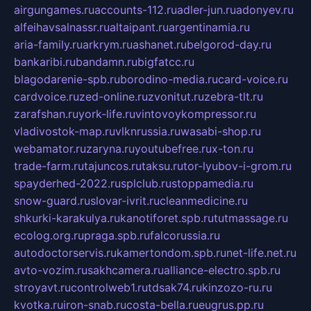
airgungames.ru
accounts-112.ru
adler-jun.ru
adonyev.ru
alfeihavsalnassr.ru
altaipant.ru
argentinamia.ru
aria-family.ru
arkrym.ru
ashanet.ru
belgorod-day.ru
bankaribi.ru
bandamn.ru
bigfatcc.ru
blagodarenie-spb.ru
borodino-media.ru
card-voice.ru
cardvoice.ru
zed-online.ru
zvonitut.ru
zebra-tlt.ru
zarafshan.ru
york-life.ru
vintovoykompressor.ru
vladivostok-map.ru
vlknrussia.ru
wasabi-shop.ru
webamator.ru
zaryna.ru
youtubefree.ru
x-ton.ru
trade-farm.ru
tajuncos.ru
taksu.ru
tor-lyubov-i-grom.ru
spayderhed-2022.ru
splclub.ru
stoppamedia.ru
snow-guard.ru
slovar-ivrit.ru
cleanmedicine.ru
shkurki-karakulya.ru
kanotiforet.spb.ru
tutmassage.ru
ecolog.org.ru
praga.spb.ru
falcorussia.ru
autodoctorservis.ru
kamertondom.spb.ru
net-life.net.ru
avto-vozim.ru
sakhcamera.ru
alliance-electro.spb.ru
stroyavt.ru
controlweb1.ru
tdsak74.ru
kinzozo-ru.ru
kvotka.ru
iron-snab.ru
costa-bella.ru
eugrus.pp.ru