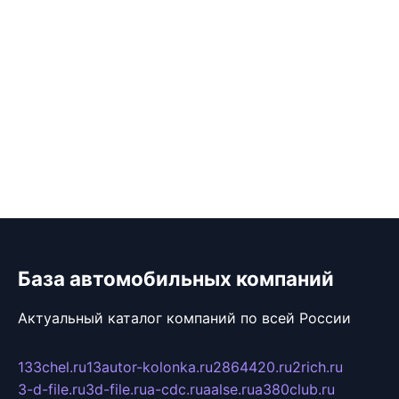
База автомобильных компаний
Актуальный каталог компаний по всей России
133chel.ru
13autor-kolonka.ru
2864420.ru
2rich.ru
3-d-file.ru
3d-file.ru
a-cdc.ru
aalse.ru
a380club.ru