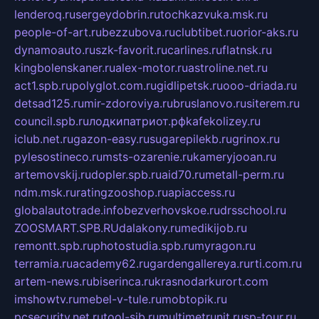
lenderoq.ru
sergeydobrin.ru
tochkazvuka.msk.ru
people-of-art.ru
bezzubova.ru
clubtibet.ru
orior-aks.ru
dynamoauto.ru
szk-favorit.ru
carlines.ru
flatnsk.ru
kingbolenskaner.ru
alex-motor.ru
astroline.net.ru
act1.spb.ru
polyglot.com.ru
gidlipetsk.ru
ooo-driada.ru
detsad125.ru
mir-zdoroviya.ru
bruslanovo.ru
siterem.ru
council.spb.ru
лодкипатриот.рф
kafekolizey.ru
iclub.net.ru
gazon-easy.ru
sugarepilekb.ru
grinox.ru
pylesostineco.ru
msts-ozarenie.ru
kameryjooan.ru
artemovskij.ru
dopler.spb.ru
aid70.ru
metall-perm.ru
ndm.msk.ru
ratingzooshop.ru
apiaccess.ru
globalautotrade.info
bezverhovskoe.ru
drsschool.ru
ZOOSMART.SPB.RU
dalakony.ru
medikijob.ru
remontt.spb.ru
photostudia.spb.ru
myragon.ru
terramia.ru
academy62.ru
gardengallereya.ru
rti.com.ru
artem-news.ru
biserinca.ru
krasnodarkurort.com
imshowtv.ru
mebel-v-tule.ru
mobtopik.ru
pcsecurity.net.ru
tool-sib.ru
multimetrunit.ru
sp-tour.ru