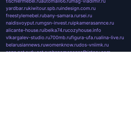
tischlermebel.ru
automall66.ru
mag-vladimir.ru
yardbar.ru
kiwitour.spb.ru
indesign.com.ru
freestylemebel.ru
bany-samara.ru
rsei.ru
naidisvoyput.ru
mgsn-invest.ru
ipkamerasannce.ru
alicante-house.ru
ibelka74.ru
cozyhouse.info
vlkargalev-studio.ru
700mb.ru
figura-ufa.ru
alina-live.ru
belarusiannews.ru
womenknow.ru
dos-vniimk.ru
sega.net.ru
dv.net.ru
phenomenonsofhistory.com
telesputnik.net.ru
wall.pp.ru
pylesosroidmi.ru
gtc-clan.ru
cligs.ru
bibikazap.ru
popova.org.ru
netwhistler.spb.ru
bellvil.ru
bonzon.ru
iss-vladik.ru
defiparis.net.ru
las-gryzas.ru
amku.ru
electednews.spb.ru
feather.org.ru
spar72.ru
tankiigri.ru
dominus.com.ru
ibtree.ru
sanykool.pp.ru
unixlib.org.ru
menatep.spb.ru
gartenterrassen.ru
printeka.ru
skvozilka.com.ru
parkovka-pub.ru
lovemobi.ru
art-ru.ru
emulatorz.com.ru
alucomp.com.ru
tatforum.com.ru
alternativa-profi.ru
dermakler.ru
artsurvey.ru
aredir.ru