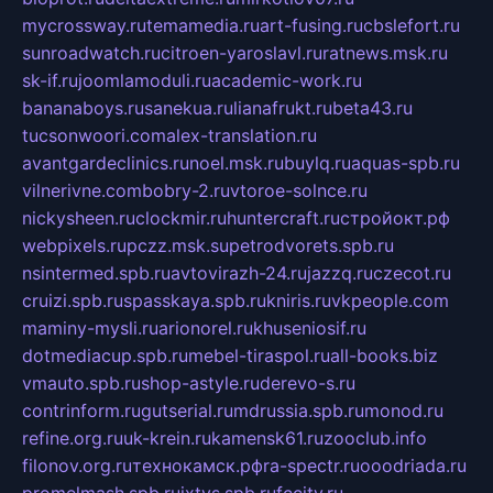
mycrossway.ru
temamedia.ru
art-fusing.ru
cbslefort.ru
sunroadwatch.ru
citroen-yaroslavl.ru
ratnews.msk.ru
sk-if.ru
joomlamoduli.ru
academic-work.ru
bananaboys.ru
sanekua.ru
lianafrukt.ru
beta43.ru
tucsonwoori.com
alex-translation.ru
avantgardeclinics.ru
noel.msk.ru
buylq.ru
aquas-spb.ru
vilnerivne.com
bobry-2.ru
vtoroe-solnce.ru
nickysheen.ru
clockmir.ru
huntercraft.ru
стройокт.рф
webpixels.ru
pczz.msk.su
petrodvorets.spb.ru
nsintermed.spb.ru
avtovirazh-24.ru
jazzq.ru
czecot.ru
cruizi.spb.ru
spasskaya.spb.ru
kniris.ru
vkpeople.com
maminy-mysli.ru
arionorel.ru
khuseniosif.ru
dotmediacup.spb.ru
mebel-tiraspol.ru
all-books.biz
vmauto.spb.ru
shop-astyle.ru
derevo-s.ru
contrinform.ru
gutserial.ru
mdrussia.spb.ru
monod.ru
refine.org.ru
uk-krein.ru
kamensk61.ru
zooclub.info
filonov.org.ru
технокамск.рф
ra-spectr.ru
ooodriada.ru
promelmash.spb.ru
ixtys.spb.ru
fccity.ru