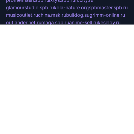
glamourstudio.spb.ru
kola-nature.org
spbmaster.spb.ru
musicoutlet.ru
china.msk.ru
bulldog.su
grimm-online.ru
outlander.net.ru
maga.spb.ru
anime-sell.ru
keseloy.ru
газприборсервис.рф
karmin.spb.ru
shekswood.ru
tischlermebel.ru
automall66.ru
mag-vladimir.ru
yardbar.ru
kiwitour.spb.ru
indesign.com.ru
freestylemebel.ru
bany-samara.ru
rsei.ru
naidisvoyput.ru
mgsn-invest.ru
ipkamerasannce.ru
alicante-house.ru
ibelka74.ru
cozyhouse.info
vlkargalev-studio.ru
700mb.ru
figura-ufa.ru
alina-live.ru
belarusiannews.ru
womenknow.ru
dos-vniimk.ru
sega.net.ru
dv.net.ru
phenomenonsofhistory.com
telesputnik.net.ru
wall.pp.ru
pylesosroidmi.ru
gtc-clan.ru
cligs.ru
bibikazap.ru
popova.org.ru
netwhistler.spb.ru
bellvil.ru
bonzon.ru
iss-vladik.ru
defiparis.net.ru
las-gryzas.ru
amku.ru
electednews.spb.ru
feather.org.ru
spar72.ru
tankiigri.ru