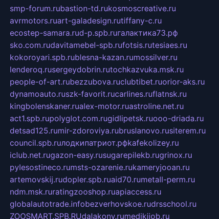
smp-forum.ru
bastion-td.ru
kosmoscreative.ru
avrmotors.ru
art-galadesign.ru
tiffany-c.ru
ecostep-samara.ru
d-p.spb.ru
галактика73.рф
sko.com.ru
davitamebel-spb.ru
fotsis.ru
tesiaes.ru
kokoroyari.spb.ru
blesna-kazan.ru
mossilver.ru
lenderoq.ru
sergeydobrin.ru
tochkazvuka.msk.ru
people-of-art.ru
bezzubova.ru
clubtibet.ru
orior-aks.ru
dynamoauto.ru
szk-favorit.ru
carlines.ru
flatnsk.ru
kingbolenskaner.ru
alex-motor.ru
astroline.net.ru
act1.spb.ru
polyglot.com.ru
gidlipetsk.ru
ooo-driada.ru
detsad125.ru
mir-zdoroviya.ru
bruslanovo.ru
siterem.ru
council.spb.ru
лодкипатриот.рф
kafekolizey.ru
iclub.net.ru
gazon-easy.ru
sugarepilekb.ru
grinox.ru
pylesostineco.ru
msts-ozarenie.ru
kameryjooan.ru
artemovskij.ru
dopler.spb.ru
aid70.ru
metall-perm.ru
ndm.msk.ru
ratingzooshop.ru
apiaccess.ru
globalautotrade.info
bezverhovskoe.ru
drsschool.ru
ZOOSMART.SPB.RU
dalakony.ru
medikijob.ru