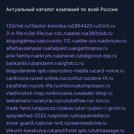
Актуальный каталог компаний по всей России
133chel.ru
13autor-kolonka.ru
2864420.ru
2rich.ru
3-d-file.ru
3d-file.ru
a-cdc.ru
aalse.ru
a380club.ru
airgungames.ru
accounts-112.ru
adler-jun.ru
adonyev.ru
alfeihavsalnassr.ru
altaipant.ru
argentinamia.ru
aria-family.ru
arkrym.ru
ashanet.ru
belgorod-day.ru
bankaribi.ru
bandamn.ru
bigfatcc.ru
blagodarenie-spb.ru
borodino-media.ru
card-voice.ru
cardvoice.ru
zed-online.ru
zvonitut.ru
zebra-tlt.ru
zarafshan.ru
york-life.ru
vintovoykompressor.ru
vladivostok-map.ru
vlknrussia.ru
wasabi-shop.ru
webamator.ru
zaryna.ru
youtubefree.ru
x-ton.ru
trade-farm.ru
tajuncos.ru
taksu.ru
tor-lyubov-i-grom.ru
spayderhed-2022.ru
splclub.ru
stoppamedia.ru
snow-guard.ru
slovar-ivrit.ru
cleanmedicine.ru
shkurki-karakulya.ru
kanotiforet.spb.ru
tutmassage.ru