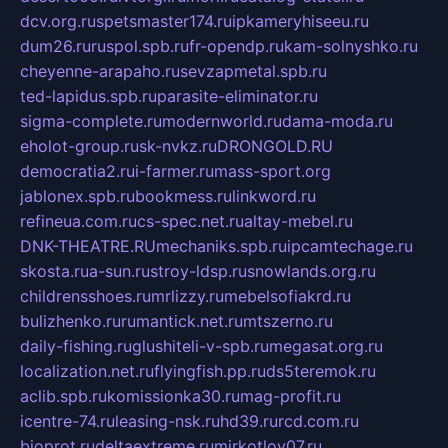
dcv.org.ru
spetsmaster174.ru
ipkameryhiseeu.ru
dum26.ru
ruspol.spb.ru
fr-opendp.ru
kam-solnyshko.ru
cheyenne-arapaho.ru
sevzapmetal.spb.ru
ted-lapidus.spb.ru
parasite-eliminator.ru
sigma-complete.ru
modernworld.ru
dama-moda.ru
eholot-group.ru
sk-nvkz.ru
DRONGOLD.RU
democratia2.ru
i-farmer.ru
mass-sport.org
jablonex.spb.ru
bookmess.ru
linkword.ru
refineua.com.ru
cs-spec.net.ru
altay-mebel.ru
DNK-THEATRE.RU
mechaniks.spb.ru
ipcamtechage.ru
skosta.ru
a-sun.ru
stroy-ldsp.ru
snowlands.org.ru
childrensshoes.ru
mrlizzy.ru
mebelsofiakrd.ru
bulizhenko.ru
rumantick.net.ru
mtszerno.ru
daily-fishing.ru
glushiteli-v-spb.ru
megasat.org.ru
localization.net.ru
flyingfish.pp.ru
ds5teremok.ru
aclib.spb.ru
komissionka30.ru
mag-profit.ru
icentre-74.ru
leasing-nsk.ru
hd39.ru
rcd.com.ru
bioprot.ru
deltaextreme.ru
mirkotlov07.ru