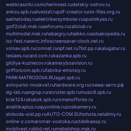
webkrasotki.com
cherinvest.ru
detskiy-ostrov.ru
ankou.spb.ru
alvesta1.ru
pdf-creator.ru
nix-files.org.ru
sakhatoday.ru
elektrikersymboler.ru
sputnikyes.ru
golf2club.msk.ru
aeforums.ru
zallclub.ru
multimodal.msk.ru
habaigry.ru
haikko.ru
sobakopedia.ru
isz-fest.ru
ewnc.info
screensaver-clock.net.ru
volnav.spb.ru
comnat.ru
npf.net.ru
7bit.pp.ru
kalugatur.ru
tesiaes.ru
card.com.ru
kazanka.spb.ru
gildiya-kuznecov.ru
kameryboavision.ru
griffoncom.spb.ru
fabrika-emotsiy.ru
PARK-MATROSOVA.RU
agat.spb.ru
avtoyurist-moskva1.ru
hardware.org.ru
схема-авто.рф
dg-lab.ru
angrup.ru
recruiter.spb.ru
music8.spb.ru
krsk124.ru
kubok.spb.ru
romanofforex.ru
analitikaplus.ru
spyonline.ru
zosikamery.ru
sloboda-ural.pp.ru
AUTO-COM.SU
hohota.net
alimy.ru
online-z.com
aromat-vostoka.ru
otdelkaexp.ru
mobilvest.ru
bbd.net.ru
mebelshop.msk.ru