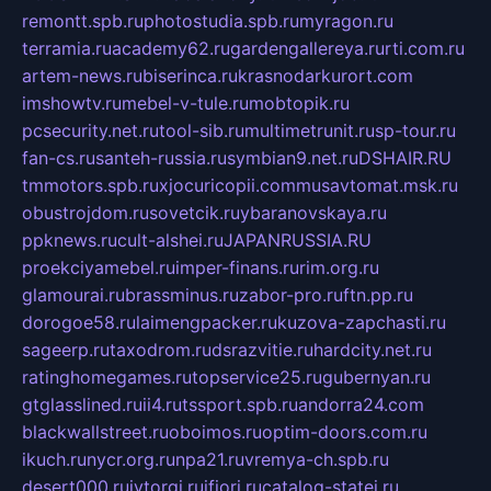
remontt.spb.ru
photostudia.spb.ru
myragon.ru
terramia.ru
academy62.ru
gardengallereya.ru
rti.com.ru
artem-news.ru
biserinca.ru
krasnodarkurort.com
imshowtv.ru
mebel-v-tule.ru
mobtopik.ru
pcsecurity.net.ru
tool-sib.ru
multimetrunit.ru
sp-tour.ru
fan-cs.ru
santeh-russia.ru
symbian9.net.ru
DSHAIR.RU
tmmotors.spb.ru
xjocuricopii.com
musavtomat.msk.ru
obustrojdom.ru
sovetcik.ru
ybaranovskaya.ru
ppknews.ru
cult-alshei.ru
JAPANRUSSIA.RU
proekciyamebel.ru
imper-finans.ru
rim.org.ru
glamourai.ru
brassminus.ru
zabor-pro.ru
ftn.pp.ru
dorogoe58.ru
laimengpacker.ru
kuzova-zapchasti.ru
sageerp.ru
taxodrom.ru
dsrazvitie.ru
hardcity.net.ru
ratinghomegames.ru
topservice25.ru
gubernyan.ru
gtglasslined.ru
ii4.ru
tssport.spb.ru
andorra24.com
blackwallstreet.ru
oboimos.ru
optim-doors.com.ru
ikuch.ru
nycr.org.ru
npa21.ru
vremya-ch.spb.ru
desert000.ru
ivtorgi.ru
ifiori.ru
catalog-statei.ru