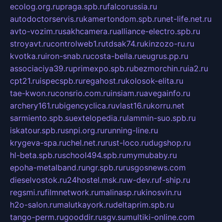
ecolog.org.ru
praga.spb.ru
falcorussia.ru
autodoctorservis.ru
kamertondom.spb.ru
net-life.net.ru
avto-vozim.ru
sakhcamera.ru
alliance-electro.spb.ru
stroyavt.ru
controlweb1.ru
tdsak74.ru
kinzozo-ru.ru
kvotka.ru
iron-snab.ru
costa-bella.ru
eugrus.pp.ru
associaciya39.ru
primexpo.spb.ru
bezmorchin.ru
ia2.ru
cpt21.ru
ispecspb.ru
regahost.ru
kolosok-elita.ru
tae-kwon.ru
consrio.com.ru
insiam.ru
avegainfo.ru
archery161.ru
bigencyclica.ru
vlast16.ru
korru.net
sarmiento.spb.su
extelopedia.ru
lammin-suo.spb.ru
iskatour.spb.ru
snpi.org.ru
running-line.ru
krygeva-spa.ru
chel.net.ru
rust-loco.ru
dugshop.ru
hl-beta.spb.ru
school494.spb.ru
mymubaby.ru
epoha-metalband.ru
ngr.spb.ru
rusgosnews.com
dieselvostok.ru
24hostel.msk.ru
w-dev.ru
f-ship.ru
regsmi.ru
filmnetwork.ru
malinasp.ru
kinosvin.ru
h2o-salon.ru
malutkayork.ru
deltaprim.spb.ru
tango-perm.ru
gooddir.ru
sgv.su
multiki-online.com