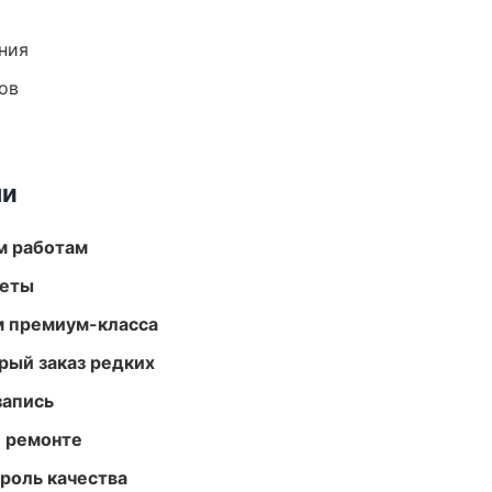
ния
ов
ми
м работам
меты
м премиум-класса
рый заказ редких
запись
и ремонте
роль качества