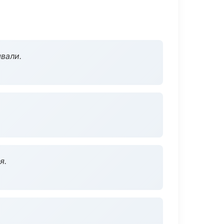
вали.
я.