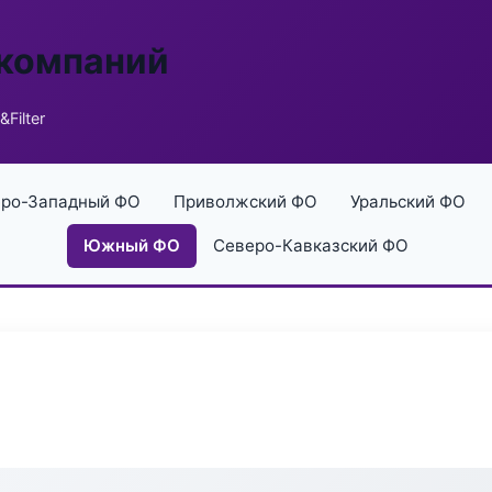
 компаний
&Filter
ро-Западный ФО
Приволжский ФО
Уральский ФО
Южный ФО
Северо-Кавказский ФО