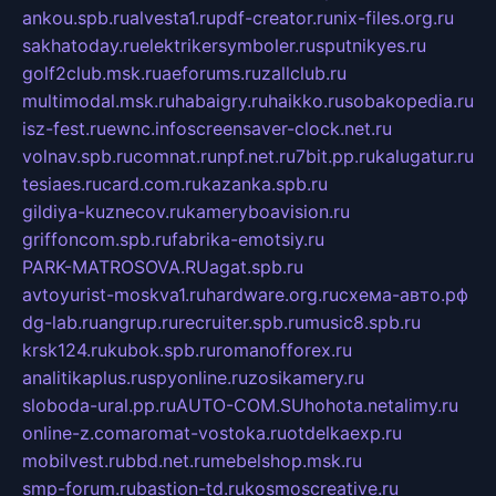
ankou.spb.ru
alvesta1.ru
pdf-creator.ru
nix-files.org.ru
sakhatoday.ru
elektrikersymboler.ru
sputnikyes.ru
golf2club.msk.ru
aeforums.ru
zallclub.ru
multimodal.msk.ru
habaigry.ru
haikko.ru
sobakopedia.ru
isz-fest.ru
ewnc.info
screensaver-clock.net.ru
volnav.spb.ru
comnat.ru
npf.net.ru
7bit.pp.ru
kalugatur.ru
tesiaes.ru
card.com.ru
kazanka.spb.ru
gildiya-kuznecov.ru
kameryboavision.ru
griffoncom.spb.ru
fabrika-emotsiy.ru
PARK-MATROSOVA.RU
agat.spb.ru
avtoyurist-moskva1.ru
hardware.org.ru
схема-авто.рф
dg-lab.ru
angrup.ru
recruiter.spb.ru
music8.spb.ru
krsk124.ru
kubok.spb.ru
romanofforex.ru
analitikaplus.ru
spyonline.ru
zosikamery.ru
sloboda-ural.pp.ru
AUTO-COM.SU
hohota.net
alimy.ru
online-z.com
aromat-vostoka.ru
otdelkaexp.ru
mobilvest.ru
bbd.net.ru
mebelshop.msk.ru
smp-forum.ru
bastion-td.ru
kosmoscreative.ru