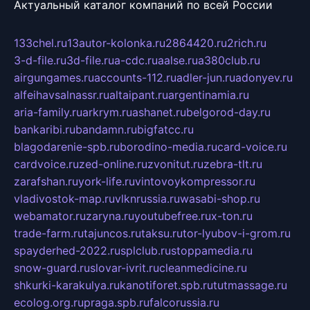
Актуальный каталог компаний по всей России
133chel.ru
13autor-kolonka.ru
2864420.ru
2rich.ru
3-d-file.ru
3d-file.ru
a-cdc.ru
aalse.ru
a380club.ru
airgungames.ru
accounts-112.ru
adler-jun.ru
adonyev.ru
alfeihavsalnassr.ru
altaipant.ru
argentinamia.ru
aria-family.ru
arkrym.ru
ashanet.ru
belgorod-day.ru
bankaribi.ru
bandamn.ru
bigfatcc.ru
blagodarenie-spb.ru
borodino-media.ru
card-voice.ru
cardvoice.ru
zed-online.ru
zvonitut.ru
zebra-tlt.ru
zarafshan.ru
york-life.ru
vintovoykompressor.ru
vladivostok-map.ru
vlknrussia.ru
wasabi-shop.ru
webamator.ru
zaryna.ru
youtubefree.ru
x-ton.ru
trade-farm.ru
tajuncos.ru
taksu.ru
tor-lyubov-i-grom.ru
spayderhed-2022.ru
splclub.ru
stoppamedia.ru
snow-guard.ru
slovar-ivrit.ru
cleanmedicine.ru
shkurki-karakulya.ru
kanotiforet.spb.ru
tutmassage.ru
ecolog.org.ru
praga.spb.ru
falcorussia.ru