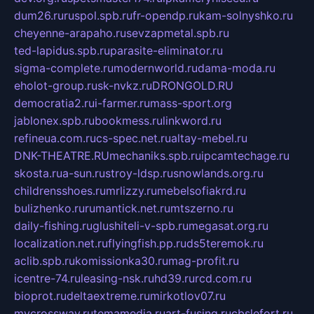
dum26.ru
ruspol.spb.ru
fr-opendp.ru
kam-solnyshko.ru
cheyenne-arapaho.ru
sevzapmetal.spb.ru
ted-lapidus.spb.ru
parasite-eliminator.ru
sigma-complete.ru
modernworld.ru
dama-moda.ru
eholot-group.ru
sk-nvkz.ru
DRONGOLD.RU
democratia2.ru
i-farmer.ru
mass-sport.org
jablonex.spb.ru
bookmess.ru
linkword.ru
refineua.com.ru
cs-spec.net.ru
altay-mebel.ru
DNK-THEATRE.RU
mechaniks.spb.ru
ipcamtechage.ru
skosta.ru
a-sun.ru
stroy-ldsp.ru
snowlands.org.ru
childrensshoes.ru
mrlizzy.ru
mebelsofiakrd.ru
bulizhenko.ru
rumantick.net.ru
mtszerno.ru
daily-fishing.ru
glushiteli-v-spb.ru
megasat.org.ru
localization.net.ru
flyingfish.pp.ru
ds5teremok.ru
aclib.spb.ru
komissionka30.ru
mag-profit.ru
icentre-74.ru
leasing-nsk.ru
hd39.ru
rcd.com.ru
bioprot.ru
deltaextreme.ru
mirkotlov07.ru
mycrossway.ru
temamedia.ru
art-fusing.ru
cbslefort.ru