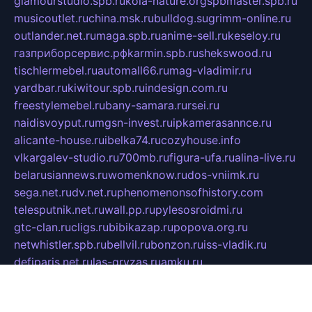
glamourstudio.spb.ru
kola-nature.org
spbmaster.spb.ru
musicoutlet.ru
china.msk.ru
bulldog.su
grimm-online.ru
outlander.net.ru
maga.spb.ru
anime-sell.ru
keseloy.ru
газприборсервис.рф
karmin.spb.ru
shekswood.ru
tischlermebel.ru
automall66.ru
mag-vladimir.ru
yardbar.ru
kiwitour.spb.ru
indesign.com.ru
freestylemebel.ru
bany-samara.ru
rsei.ru
naidisvoyput.ru
mgsn-invest.ru
ipkamerasannce.ru
alicante-house.ru
ibelka74.ru
cozyhouse.info
vlkargalev-studio.ru
700mb.ru
figura-ufa.ru
alina-live.ru
belarusiannews.ru
womenknow.ru
dos-vniimk.ru
sega.net.ru
dv.net.ru
phenomenonsofhistory.com
telesputnik.net.ru
wall.pp.ru
pylesosroidmi.ru
gtc-clan.ru
cligs.ru
bibikazap.ru
popova.org.ru
netwhistler.spb.ru
bellvil.ru
bonzon.ru
iss-vladik.ru
defiparis.net.ru
las-gryzas.ru
amku.ru
electednews.spb.ru
feather.org.ru
spar72.ru
tankiigri.ru
dominus.com.ru
ibtree.ru
sanykool.pp.ru
unixlib.org.ru