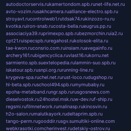
autodoctorservis.ru
kamertondom.spb.ru
net-life.net.ru
avto-vozim.ru
sakhcamera.ru
alliance-electro.spb.ru
stroyavt.ru
controlweb1.ru
tdsak74.ru
kinzozo-ru.ru
kvotka.ru
iron-snab.ru
costa-bella.ru
eugrus.pp.ru
associaciya39.ru
primexpo.spb.ru
bezmorchin.ru
ia2.ru
cpt21.ru
ispecspb.ru
regahost.ru
kolosok-elita.ru
tae-kwon.ru
consrio.com.ru
insiam.ru
avegainfo.ru
archery161.ru
bigencyclica.ru
vlast16.ru
korru.net
sarmiento.spb.su
extelopedia.ru
lammin-suo.spb.ru
iskatour.spb.ru
snpi.org.ru
running-line.ru
krygeva-spa.ru
chel.net.ru
rust-loco.ru
dugshop.ru
hl-beta.spb.ru
school494.spb.ru
mymubaby.ru
epoha-metalband.ru
ngr.spb.ru
rusgosnews.com
dieselvostok.ru
24hostel.msk.ru
w-dev.ru
f-ship.ru
regsmi.ru
filmnetwork.ru
malinasp.ru
kinosvin.ru
h2o-salon.ru
malutkayork.ru
deltaprim.spb.ru
tango-perm.ru
gooddir.ru
sgv.su
multiki-online.com
webkrasotki.com
cherinvest.ru
detskiy-ostrov.ru