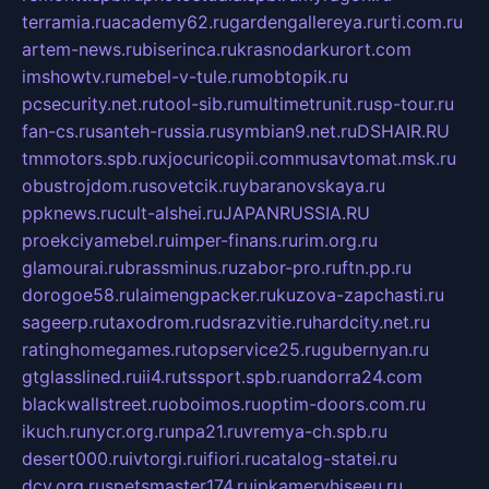
terramia.ru
academy62.ru
gardengallereya.ru
rti.com.ru
artem-news.ru
biserinca.ru
krasnodarkurort.com
imshowtv.ru
mebel-v-tule.ru
mobtopik.ru
pcsecurity.net.ru
tool-sib.ru
multimetrunit.ru
sp-tour.ru
fan-cs.ru
santeh-russia.ru
symbian9.net.ru
DSHAIR.RU
tmmotors.spb.ru
xjocuricopii.com
musavtomat.msk.ru
obustrojdom.ru
sovetcik.ru
ybaranovskaya.ru
ppknews.ru
cult-alshei.ru
JAPANRUSSIA.RU
proekciyamebel.ru
imper-finans.ru
rim.org.ru
glamourai.ru
brassminus.ru
zabor-pro.ru
ftn.pp.ru
dorogoe58.ru
laimengpacker.ru
kuzova-zapchasti.ru
sageerp.ru
taxodrom.ru
dsrazvitie.ru
hardcity.net.ru
ratinghomegames.ru
topservice25.ru
gubernyan.ru
gtglasslined.ru
ii4.ru
tssport.spb.ru
andorra24.com
blackwallstreet.ru
oboimos.ru
optim-doors.com.ru
ikuch.ru
nycr.org.ru
npa21.ru
vremya-ch.spb.ru
desert000.ru
ivtorgi.ru
ifiori.ru
catalog-statei.ru
dcv.org.ru
spetsmaster174.ru
ipkameryhiseeu.ru