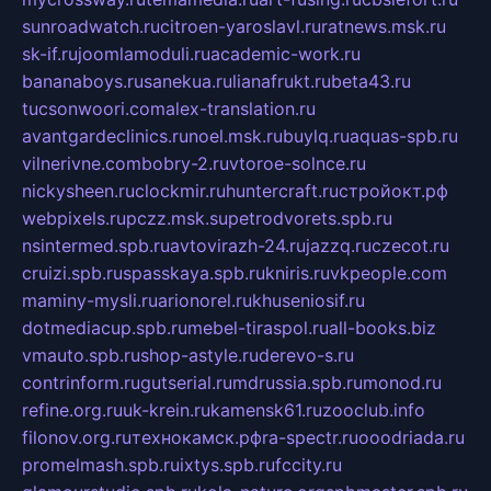
sunroadwatch.ru
citroen-yaroslavl.ru
ratnews.msk.ru
sk-if.ru
joomlamoduli.ru
academic-work.ru
bananaboys.ru
sanekua.ru
lianafrukt.ru
beta43.ru
tucsonwoori.com
alex-translation.ru
avantgardeclinics.ru
noel.msk.ru
buylq.ru
aquas-spb.ru
vilnerivne.com
bobry-2.ru
vtoroe-solnce.ru
nickysheen.ru
clockmir.ru
huntercraft.ru
стройокт.рф
webpixels.ru
pczz.msk.su
petrodvorets.spb.ru
nsintermed.spb.ru
avtovirazh-24.ru
jazzq.ru
czecot.ru
cruizi.spb.ru
spasskaya.spb.ru
kniris.ru
vkpeople.com
maminy-mysli.ru
arionorel.ru
khuseniosif.ru
dotmediacup.spb.ru
mebel-tiraspol.ru
all-books.biz
vmauto.spb.ru
shop-astyle.ru
derevo-s.ru
contrinform.ru
gutserial.ru
mdrussia.spb.ru
monod.ru
refine.org.ru
uk-krein.ru
kamensk61.ru
zooclub.info
filonov.org.ru
технокамск.рф
ra-spectr.ru
ooodriada.ru
promelmash.spb.ru
ixtys.spb.ru
fccity.ru