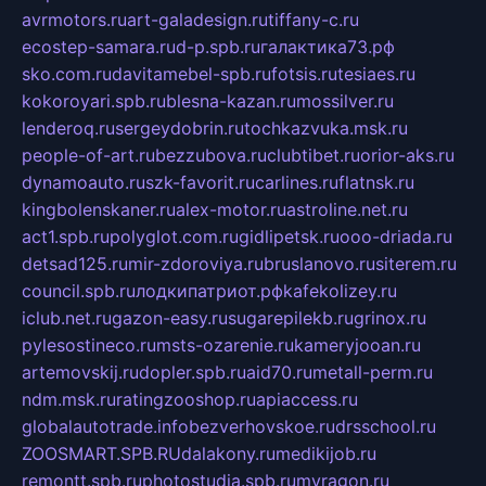
avrmotors.ru
art-galadesign.ru
tiffany-c.ru
ecostep-samara.ru
d-p.spb.ru
галактика73.рф
sko.com.ru
davitamebel-spb.ru
fotsis.ru
tesiaes.ru
kokoroyari.spb.ru
blesna-kazan.ru
mossilver.ru
lenderoq.ru
sergeydobrin.ru
tochkazvuka.msk.ru
people-of-art.ru
bezzubova.ru
clubtibet.ru
orior-aks.ru
dynamoauto.ru
szk-favorit.ru
carlines.ru
flatnsk.ru
kingbolenskaner.ru
alex-motor.ru
astroline.net.ru
act1.spb.ru
polyglot.com.ru
gidlipetsk.ru
ooo-driada.ru
detsad125.ru
mir-zdoroviya.ru
bruslanovo.ru
siterem.ru
council.spb.ru
лодкипатриот.рф
kafekolizey.ru
iclub.net.ru
gazon-easy.ru
sugarepilekb.ru
grinox.ru
pylesostineco.ru
msts-ozarenie.ru
kameryjooan.ru
artemovskij.ru
dopler.spb.ru
aid70.ru
metall-perm.ru
ndm.msk.ru
ratingzooshop.ru
apiaccess.ru
globalautotrade.info
bezverhovskoe.ru
drsschool.ru
ZOOSMART.SPB.RU
dalakony.ru
medikijob.ru
remontt.spb.ru
photostudia.spb.ru
myragon.ru