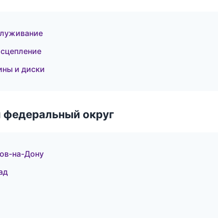
бслуживание
 сцепление
ины и диски
 федеральный округ
тов-на-Дону
ад