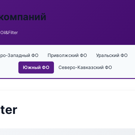
 компаний
Oil&Filter
ро-Западный ФО
Приволжский ФО
Уральский ФО
Южный ФО
Северо-Кавказский ФО
ter