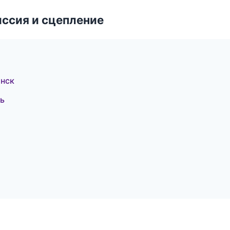
ссия и сцепление
янск
нь