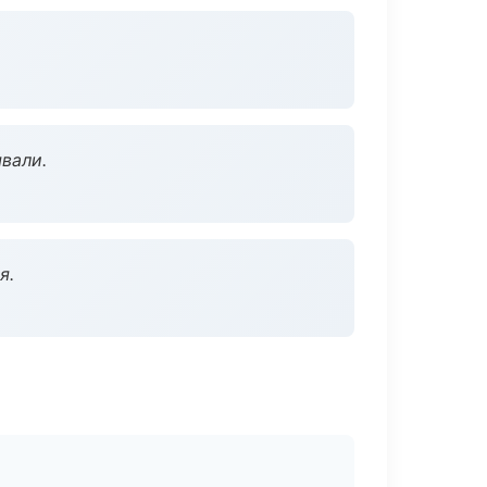
вали.
я.