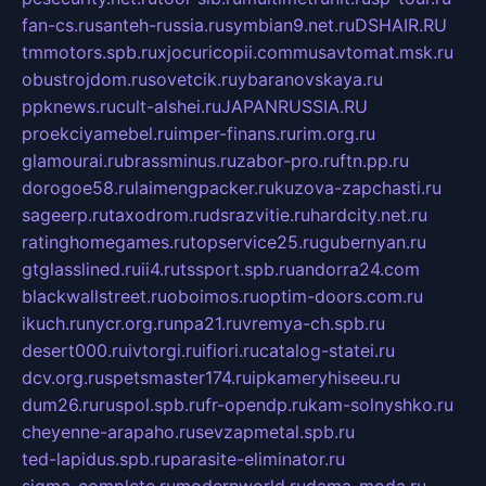
fan-cs.ru
santeh-russia.ru
symbian9.net.ru
DSHAIR.RU
tmmotors.spb.ru
xjocuricopii.com
musavtomat.msk.ru
obustrojdom.ru
sovetcik.ru
ybaranovskaya.ru
ppknews.ru
cult-alshei.ru
JAPANRUSSIA.RU
proekciyamebel.ru
imper-finans.ru
rim.org.ru
glamourai.ru
brassminus.ru
zabor-pro.ru
ftn.pp.ru
dorogoe58.ru
laimengpacker.ru
kuzova-zapchasti.ru
sageerp.ru
taxodrom.ru
dsrazvitie.ru
hardcity.net.ru
ratinghomegames.ru
topservice25.ru
gubernyan.ru
gtglasslined.ru
ii4.ru
tssport.spb.ru
andorra24.com
blackwallstreet.ru
oboimos.ru
optim-doors.com.ru
ikuch.ru
nycr.org.ru
npa21.ru
vremya-ch.spb.ru
desert000.ru
ivtorgi.ru
ifiori.ru
catalog-statei.ru
dcv.org.ru
spetsmaster174.ru
ipkameryhiseeu.ru
dum26.ru
ruspol.spb.ru
fr-opendp.ru
kam-solnyshko.ru
cheyenne-arapaho.ru
sevzapmetal.spb.ru
ted-lapidus.spb.ru
parasite-eliminator.ru