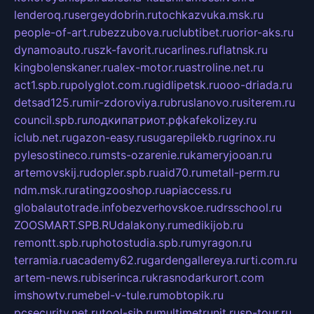
lenderoq.ru
sergeydobrin.ru
tochkazvuka.msk.ru
people-of-art.ru
bezzubova.ru
clubtibet.ru
orior-aks.ru
dynamoauto.ru
szk-favorit.ru
carlines.ru
flatnsk.ru
kingbolenskaner.ru
alex-motor.ru
astroline.net.ru
act1.spb.ru
polyglot.com.ru
gidlipetsk.ru
ooo-driada.ru
detsad125.ru
mir-zdoroviya.ru
bruslanovo.ru
siterem.ru
council.spb.ru
лодкипатриот.рф
kafekolizey.ru
iclub.net.ru
gazon-easy.ru
sugarepilekb.ru
grinox.ru
pylesostineco.ru
msts-ozarenie.ru
kameryjooan.ru
artemovskij.ru
dopler.spb.ru
aid70.ru
metall-perm.ru
ndm.msk.ru
ratingzooshop.ru
apiaccess.ru
globalautotrade.info
bezverhovskoe.ru
drsschool.ru
ZOOSMART.SPB.RU
dalakony.ru
medikijob.ru
remontt.spb.ru
photostudia.spb.ru
myragon.ru
terramia.ru
academy62.ru
gardengallereya.ru
rti.com.ru
artem-news.ru
biserinca.ru
krasnodarkurort.com
imshowtv.ru
mebel-v-tule.ru
mobtopik.ru
pcsecurity.net.ru
tool-sib.ru
multimetrunit.ru
sp-tour.ru