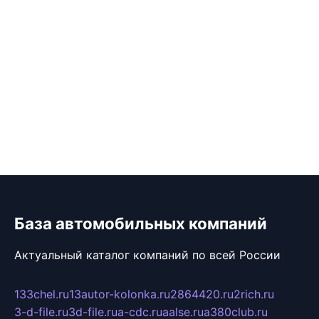
База автомобильных компаний
Актуальный каталог компаний по всей России
133chel.ru
13autor-kolonka.ru
2864420.ru
2rich.ru
3-d-file.ru
3d-file.ru
a-cdc.ru
aalse.ru
a380club.ru