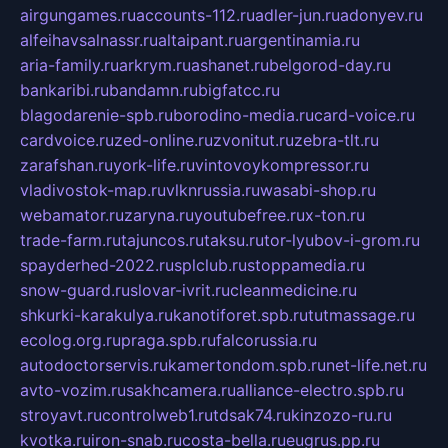
airgungames.ru
accounts-112.ru
adler-jun.ru
adonyev.ru
alfeihavsalnassr.ru
altaipant.ru
argentinamia.ru
aria-family.ru
arkrym.ru
ashanet.ru
belgorod-day.ru
bankaribi.ru
bandamn.ru
bigfatcc.ru
blagodarenie-spb.ru
borodino-media.ru
card-voice.ru
cardvoice.ru
zed-online.ru
zvonitut.ru
zebra-tlt.ru
zarafshan.ru
york-life.ru
vintovoykompressor.ru
vladivostok-map.ru
vlknrussia.ru
wasabi-shop.ru
webamator.ru
zaryna.ru
youtubefree.ru
x-ton.ru
trade-farm.ru
tajuncos.ru
taksu.ru
tor-lyubov-i-grom.ru
spayderhed-2022.ru
splclub.ru
stoppamedia.ru
snow-guard.ru
slovar-ivrit.ru
cleanmedicine.ru
shkurki-karakulya.ru
kanotiforet.spb.ru
tutmassage.ru
ecolog.org.ru
praga.spb.ru
falcorussia.ru
autodoctorservis.ru
kamertondom.spb.ru
net-life.net.ru
avto-vozim.ru
sakhcamera.ru
alliance-electro.spb.ru
stroyavt.ru
controlweb1.ru
tdsak74.ru
kinzozo-ru.ru
kvotka.ru
iron-snab.ru
costa-bella.ru
eugrus.pp.ru