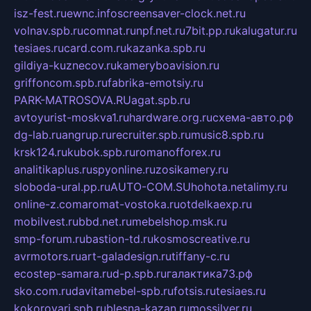
isz-fest.ru
ewnc.info
screensaver-clock.net.ru
volnav.spb.ru
comnat.ru
npf.net.ru
7bit.pp.ru
kalugatur.ru
tesiaes.ru
card.com.ru
kazanka.spb.ru
gildiya-kuznecov.ru
kameryboavision.ru
griffoncom.spb.ru
fabrika-emotsiy.ru
PARK-MATROSOVA.RU
agat.spb.ru
avtoyurist-moskva1.ru
hardware.org.ru
схема-авто.рф
dg-lab.ru
angrup.ru
recruiter.spb.ru
music8.spb.ru
krsk124.ru
kubok.spb.ru
romanofforex.ru
analitikaplus.ru
spyonline.ru
zosikamery.ru
sloboda-ural.pp.ru
AUTO-COM.SU
hohota.net
alimy.ru
online-z.com
aromat-vostoka.ru
otdelkaexp.ru
mobilvest.ru
bbd.net.ru
mebelshop.msk.ru
smp-forum.ru
bastion-td.ru
kosmoscreative.ru
avrmotors.ru
art-galadesign.ru
tiffany-c.ru
ecostep-samara.ru
d-p.spb.ru
галактика73.рф
sko.com.ru
davitamebel-spb.ru
fotsis.ru
tesiaes.ru
kokoroyari.spb.ru
blesna-kazan.ru
mossilver.ru