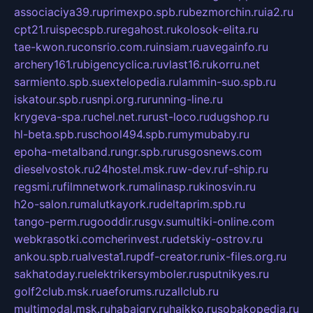
associaciya39.ru
primexpo.spb.ru
bezmorchin.ru
ia2.ru
cpt21.ru
ispecspb.ru
regahost.ru
kolosok-elita.ru
tae-kwon.ru
consrio.com.ru
insiam.ru
avegainfo.ru
archery161.ru
bigencyclica.ru
vlast16.ru
korru.net
sarmiento.spb.su
extelopedia.ru
lammin-suo.spb.ru
iskatour.spb.ru
snpi.org.ru
running-line.ru
krygeva-spa.ru
chel.net.ru
rust-loco.ru
dugshop.ru
hl-beta.spb.ru
school494.spb.ru
mymubaby.ru
epoha-metalband.ru
ngr.spb.ru
rusgosnews.com
dieselvostok.ru
24hostel.msk.ru
w-dev.ru
f-ship.ru
regsmi.ru
filmnetwork.ru
malinasp.ru
kinosvin.ru
h2o-salon.ru
malutkayork.ru
deltaprim.spb.ru
tango-perm.ru
gooddir.ru
sgv.su
multiki-online.com
webkrasotki.com
cherinvest.ru
detskiy-ostrov.ru
ankou.spb.ru
alvesta1.ru
pdf-creator.ru
nix-files.org.ru
sakhatoday.ru
elektrikersymboler.ru
sputnikyes.ru
golf2club.msk.ru
aeforums.ru
zallclub.ru
multimodal.msk.ru
habaigry.ru
haikko.ru
sobakopedia.ru