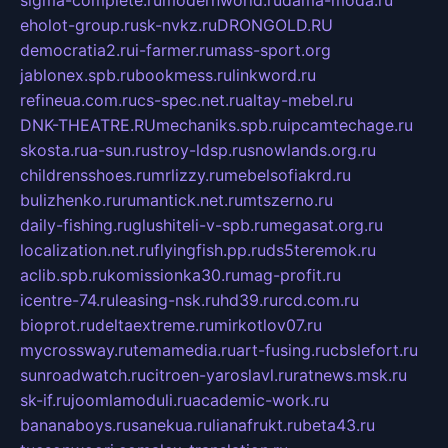
sigma-complete.ru
modernworld.ru
dama-moda.ru
eholot-group.ru
sk-nvkz.ru
DRONGOLD.RU
democratia2.ru
i-farmer.ru
mass-sport.org
jablonex.spb.ru
bookmess.ru
linkword.ru
refineua.com.ru
cs-spec.net.ru
altay-mebel.ru
DNK-THEATRE.RU
mechaniks.spb.ru
ipcamtechage.ru
skosta.ru
a-sun.ru
stroy-ldsp.ru
snowlands.org.ru
childrensshoes.ru
mrlizzy.ru
mebelsofiakrd.ru
bulizhenko.ru
rumantick.net.ru
mtszerno.ru
daily-fishing.ru
glushiteli-v-spb.ru
megasat.org.ru
localization.net.ru
flyingfish.pp.ru
ds5teremok.ru
aclib.spb.ru
komissionka30.ru
mag-profit.ru
icentre-74.ru
leasing-nsk.ru
hd39.ru
rcd.com.ru
bioprot.ru
deltaextreme.ru
mirkotlov07.ru
mycrossway.ru
temamedia.ru
art-fusing.ru
cbslefort.ru
sunroadwatch.ru
citroen-yaroslavl.ru
ratnews.msk.ru
sk-if.ru
joomlamoduli.ru
academic-work.ru
bananaboys.ru
sanekua.ru
lianafrukt.ru
beta43.ru