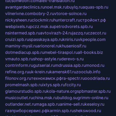
tucsonwoori.com
alex-translation.ru
avantgardeclinics.ru
noel.msk.ru
buylq.ru
aquas-spb.ru
vilnerivne.com
bobry-2.ru
vtoroe-solnce.ru
nickysheen.ru
clockmir.ru
huntercraft.ru
стройокт.рф
webpixels.ru
pczz.msk.su
petrodvorets.spb.ru
nsintermed.spb.ru
avtovirazh-24.ru
jazzq.ru
czecot.ru
cruizi.spb.ru
spasskaya.spb.ru
kniris.ru
vkpeople.com
maminy-mysli.ru
arionorel.ru
khuseniosif.ru
dotmediacup.spb.ru
mebel-tiraspol.ru
all-books.biz
vmauto.spb.ru
shop-astyle.ru
derevo-s.ru
contrinform.ru
gutserial.ru
mdrussia.spb.ru
monod.ru
refine.org.ru
uk-krein.ru
kamensk61.ru
zooclub.info
filonov.org.ru
технокамск.рф
ra-spectr.ru
ooodriada.ru
promelmash.spb.ru
ixtys.spb.ru
fccity.ru
glamourstudio.spb.ru
kola-nature.org
spbmaster.spb.ru
musicoutlet.ru
china.msk.ru
bulldog.su
grimm-online.ru
outlander.net.ru
maga.spb.ru
anime-sell.ru
keseloy.ru
газприборсервис.рф
karmin.spb.ru
shekswood.ru