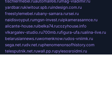
tischlermebel.ru
automall66.ru
mag-vladimir.ru
yardbar.ru
kiwitour.spb.ru
indesign.com.ru
freestylemebel.ru
bany-samara.ru
rsei.ru
naidisvoyput.ru
mgsn-invest.ru
ipkamerasannce.ru
alicante-house.ru
ibelka74.ru
cozyhouse.info
vlkargalev-studio.ru
700mb.ru
figura-ufa.ru
alina-live.ru
belarusiannews.ru
womenknow.ru
dos-vniimk.ru
sega.net.ru
dv.net.ru
phenomenonsofhistory.com
telesputnik.net.ru
wall.pp.ru
pylesosroidmi.ru
gtc-clan.ru
cligs.ru
bibikazap.ru
popova.org.ru
netwhistler.spb.ru
bellvil.ru
bonzon.ru
iss-vladik.ru
defiparis.net.ru
las-gryzas.ru
amku.ru
electednews.spb.ru
feather.org.ru
spar72.ru
tankiigri.ru
dominus.com.ru
ibtree.ru
sanykool.pp.ru
unixlib.org.ru
menatep.spb.ru
gartenterrassen.ru
printeka.ru
skvozilka.com.ru
parkovka-pub.ru
lovemobi.ru
art-ru.ru
emulatorz.com.ru
alucomp.com.ru
tatforum.com.ru
alternativa-profi.ru
dermakler.ru
artsurvey.ru
aredir.ru