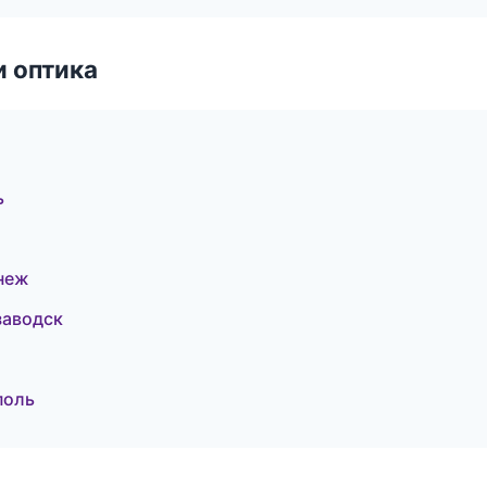
и оптика
ь
онеж
заводск
поль