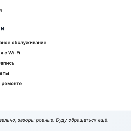
я
ми
вное обслуживание
 с Wi‑Fi
запись
меты
и ремонте
еально, зазоры ровные. Буду обращаться ещё.