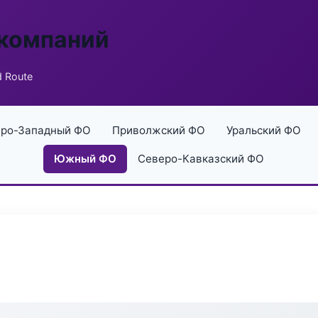
 компаний
 Route
ро-Западный ФО
Приволжский ФО
Уральский ФО
Южный ФО
Северо-Кавказский ФО