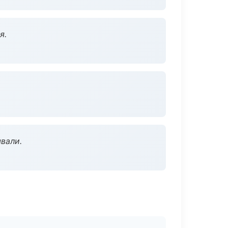
я.
вали.