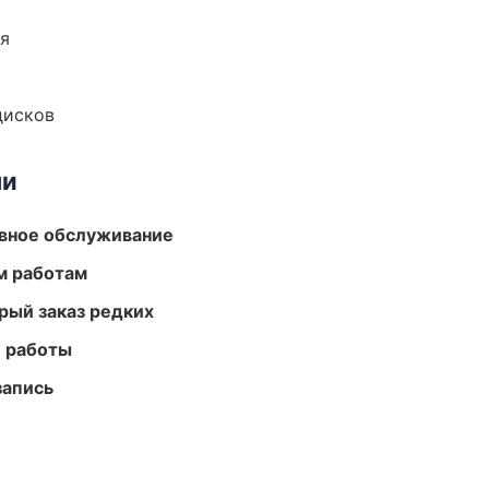
ия
дисков
ми
вное обслуживание
м работам
рый заказ редких
е работы
запись