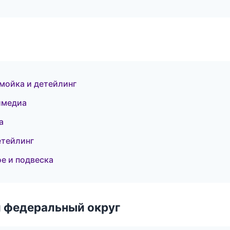
мойка и детейлинг
тимедиа
а
етейлинг
ое и подвеска
 федеральный округ