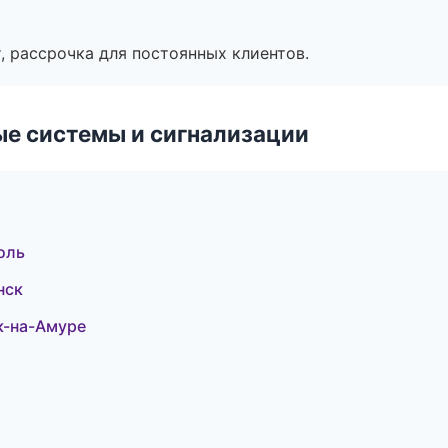
, рассрочка для постоянных клиентов.
е системы и сигнализации
оль
нск
к-на-Амуре