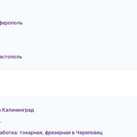
мферополь
астополь
 в Калининград
ь
ботка: токарная, фрезерная в Череповец