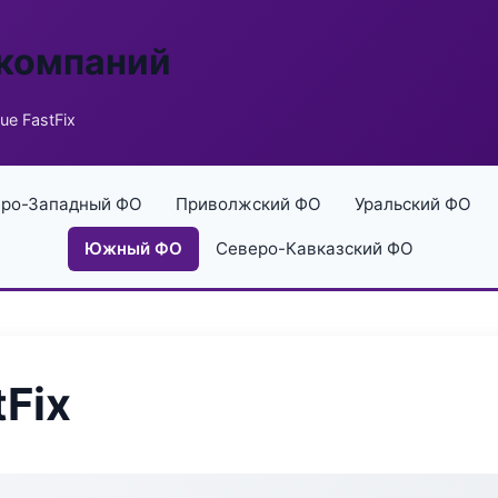
 компаний
e FastFix
ро-Западный ФО
Приволжский ФО
Уральский ФО
Южный ФО
Северо-Кавказский ФО
Fix