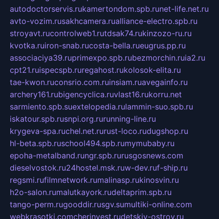
autodoctorservis.ru
kamertondom.spb.ru
net-life.net.ru
avto-vozim.ru
sakhcamera.ru
alliance-electro.spb.ru
stroyavt.ru
controlweb1.ru
tdsak74.ru
kinzozo-ru.ru
kvotka.ru
iron-snab.ru
costa-bella.ru
eugrus.pp.ru
associaciya39.ru
primexpo.spb.ru
bezmorchin.ru
ia2.ru
cpt21.ru
ispecspb.ru
regahost.ru
kolosok-elita.ru
tae-kwon.ru
consrio.com.ru
insiam.ru
avegainfo.ru
archery161.ru
bigencyclica.ru
vlast16.ru
korru.net
sarmiento.spb.su
extelopedia.ru
lammin-suo.spb.ru
iskatour.spb.ru
snpi.org.ru
running-line.ru
krygeva-spa.ru
chel.net.ru
rust-loco.ru
dugshop.ru
hl-beta.spb.ru
school494.spb.ru
mymubaby.ru
epoha-metalband.ru
ngr.spb.ru
rusgosnews.com
dieselvostok.ru
24hostel.msk.ru
w-dev.ru
f-ship.ru
regsmi.ru
filmnetwork.ru
malinasp.ru
kinosvin.ru
h2o-salon.ru
malutkayork.ru
deltaprim.spb.ru
tango-perm.ru
gooddir.ru
sgv.su
multiki-online.com
webkrasotki.com
cherinvest.ru
detskiy-ostrov.ru