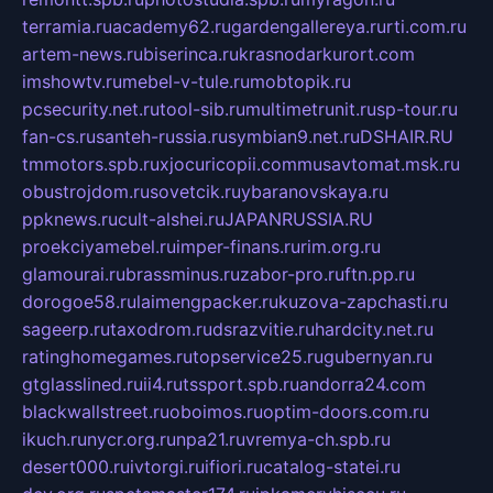
terramia.ru
academy62.ru
gardengallereya.ru
rti.com.ru
artem-news.ru
biserinca.ru
krasnodarkurort.com
imshowtv.ru
mebel-v-tule.ru
mobtopik.ru
pcsecurity.net.ru
tool-sib.ru
multimetrunit.ru
sp-tour.ru
fan-cs.ru
santeh-russia.ru
symbian9.net.ru
DSHAIR.RU
tmmotors.spb.ru
xjocuricopii.com
musavtomat.msk.ru
obustrojdom.ru
sovetcik.ru
ybaranovskaya.ru
ppknews.ru
cult-alshei.ru
JAPANRUSSIA.RU
proekciyamebel.ru
imper-finans.ru
rim.org.ru
glamourai.ru
brassminus.ru
zabor-pro.ru
ftn.pp.ru
dorogoe58.ru
laimengpacker.ru
kuzova-zapchasti.ru
sageerp.ru
taxodrom.ru
dsrazvitie.ru
hardcity.net.ru
ratinghomegames.ru
topservice25.ru
gubernyan.ru
gtglasslined.ru
ii4.ru
tssport.spb.ru
andorra24.com
blackwallstreet.ru
oboimos.ru
optim-doors.com.ru
ikuch.ru
nycr.org.ru
npa21.ru
vremya-ch.spb.ru
desert000.ru
ivtorgi.ru
ifiori.ru
catalog-statei.ru