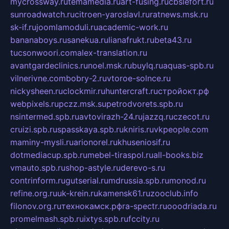
mycrossway.ru
temamedia.ru
art-fusing.ru
cbslefort.ru
sunroadwatch.ru
citroen-yaroslavl.ru
ratnews.msk.ru
sk-if.ru
joomlamoduli.ru
academic-work.ru
bananaboys.ru
sanekua.ru
lianafrukt.ru
beta43.ru
tucsonwoori.com
alex-translation.ru
avantgardeclinics.ru
noel.msk.ru
buylq.ru
aquas-spb.ru
vilnerivne.com
bobry-2.ru
vtoroe-solnce.ru
nickysheen.ru
clockmir.ru
huntercraft.ru
стройокт.рф
webpixels.ru
pczz.msk.su
petrodvorets.spb.ru
nsintermed.spb.ru
avtovirazh-24.ru
jazzq.ru
czecot.ru
cruizi.spb.ru
spasskaya.spb.ru
kniris.ru
vkpeople.com
maminy-mysli.ru
arionorel.ru
khuseniosif.ru
dotmediacup.spb.ru
mebel-tiraspol.ru
all-books.biz
vmauto.spb.ru
shop-astyle.ru
derevo-s.ru
contrinform.ru
gutserial.ru
mdrussia.spb.ru
monod.ru
refine.org.ru
uk-krein.ru
kamensk61.ru
zooclub.info
filonov.org.ru
технокамск.рф
ra-spectr.ru
ooodriada.ru
promelmash.spb.ru
ixtys.spb.ru
fccity.ru