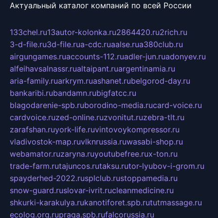
Актуальный каталог компаний по всей России
133chel.ru
13autor-kolonka.ru
2864420.ru
2rich.ru
3-d-file.ru
3d-file.ru
a-cdc.ru
aalse.ru
a380club.ru
airgungames.ru
accounts-112.ru
adler-jun.ru
adonyev.ru
alfeihavsalnassr.ru
altaipant.ru
argentinamia.ru
aria-family.ru
arkrym.ru
ashanet.ru
belgorod-day.ru
bankaribi.ru
bandamn.ru
bigfatcc.ru
blagodarenie-spb.ru
borodino-media.ru
card-voice.ru
cardvoice.ru
zed-online.ru
zvonitut.ru
zebra-tlt.ru
zarafshan.ru
york-life.ru
vintovoykompressor.ru
vladivostok-map.ru
vlknrussia.ru
wasabi-shop.ru
webamator.ru
zaryna.ru
youtubefree.ru
x-ton.ru
trade-farm.ru
tajuncos.ru
taksu.ru
tor-lyubov-i-grom.ru
spayderhed-2022.ru
splclub.ru
stoppamedia.ru
snow-guard.ru
slovar-ivrit.ru
cleanmedicine.ru
shkurki-karakulya.ru
kanotiforet.spb.ru
tutmassage.ru
ecolog.org.ru
praga.spb.ru
falcorussia.ru