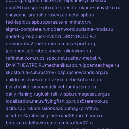
dcv.org.ru
spetsmaster174.ru
ipkameryhiseeu.ru
dum26.ru
ruspol.spb.ru
fr-opendp.ru
kam-solnyshko.ru
cheyenne-arapaho.ru
sevzapmetal.spb.ru
ted-lapidus.spb.ru
parasite-eliminator.ru
sigma-complete.ru
modernworld.ru
dama-moda.ru
eholot-group.ru
sk-nvkz.ru
DRONGOLD.RU
democratia2.ru
i-farmer.ru
mass-sport.org
jablonex.spb.ru
bookmess.ru
linkword.ru
refineua.com.ru
cs-spec.net.ru
altay-mebel.ru
DNK-THEATRE.RU
mechaniks.spb.ru
ipcamtechage.ru
skosta.ru
a-sun.ru
stroy-ldsp.ru
snowlands.org.ru
childrensshoes.ru
mrlizzy.ru
mebelsofiakrd.ru
bulizhenko.ru
rumantick.net.ru
mtszerno.ru
daily-fishing.ru
glushiteli-v-spb.ru
megasat.org.ru
localization.net.ru
flyingfish.pp.ru
ds5teremok.ru
aclib.spb.ru
komissionka30.ru
mag-profit.ru
icentre-74.ru
leasing-nsk.ru
hd39.ru
rcd.com.ru
bioprot.ru
deltaextreme.ru
mirkotlov07.ru