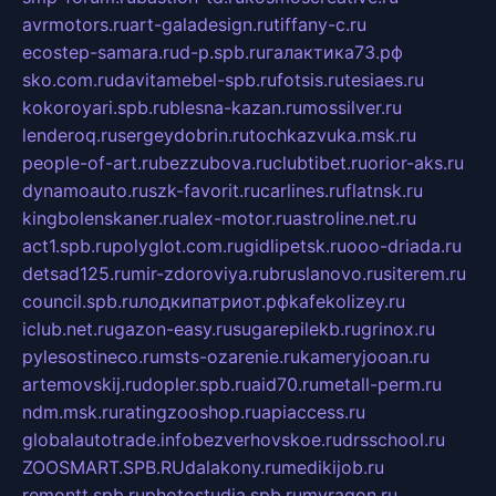
avrmotors.ru
art-galadesign.ru
tiffany-c.ru
ecostep-samara.ru
d-p.spb.ru
галактика73.рф
sko.com.ru
davitamebel-spb.ru
fotsis.ru
tesiaes.ru
kokoroyari.spb.ru
blesna-kazan.ru
mossilver.ru
lenderoq.ru
sergeydobrin.ru
tochkazvuka.msk.ru
people-of-art.ru
bezzubova.ru
clubtibet.ru
orior-aks.ru
dynamoauto.ru
szk-favorit.ru
carlines.ru
flatnsk.ru
kingbolenskaner.ru
alex-motor.ru
astroline.net.ru
act1.spb.ru
polyglot.com.ru
gidlipetsk.ru
ooo-driada.ru
detsad125.ru
mir-zdoroviya.ru
bruslanovo.ru
siterem.ru
council.spb.ru
лодкипатриот.рф
kafekolizey.ru
iclub.net.ru
gazon-easy.ru
sugarepilekb.ru
grinox.ru
pylesostineco.ru
msts-ozarenie.ru
kameryjooan.ru
artemovskij.ru
dopler.spb.ru
aid70.ru
metall-perm.ru
ndm.msk.ru
ratingzooshop.ru
apiaccess.ru
globalautotrade.info
bezverhovskoe.ru
drsschool.ru
ZOOSMART.SPB.RU
dalakony.ru
medikijob.ru
remontt.spb.ru
photostudia.spb.ru
myragon.ru