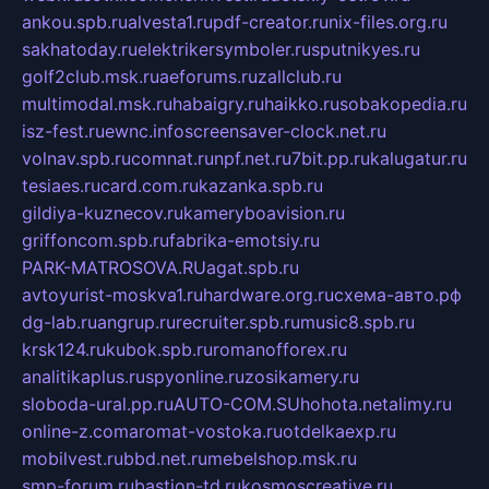
ankou.spb.ru
alvesta1.ru
pdf-creator.ru
nix-files.org.ru
sakhatoday.ru
elektrikersymboler.ru
sputnikyes.ru
golf2club.msk.ru
aeforums.ru
zallclub.ru
multimodal.msk.ru
habaigry.ru
haikko.ru
sobakopedia.ru
isz-fest.ru
ewnc.info
screensaver-clock.net.ru
volnav.spb.ru
comnat.ru
npf.net.ru
7bit.pp.ru
kalugatur.ru
tesiaes.ru
card.com.ru
kazanka.spb.ru
gildiya-kuznecov.ru
kameryboavision.ru
griffoncom.spb.ru
fabrika-emotsiy.ru
PARK-MATROSOVA.RU
agat.spb.ru
avtoyurist-moskva1.ru
hardware.org.ru
схема-авто.рф
dg-lab.ru
angrup.ru
recruiter.spb.ru
music8.spb.ru
krsk124.ru
kubok.spb.ru
romanofforex.ru
analitikaplus.ru
spyonline.ru
zosikamery.ru
sloboda-ural.pp.ru
AUTO-COM.SU
hohota.net
alimy.ru
online-z.com
aromat-vostoka.ru
otdelkaexp.ru
mobilvest.ru
bbd.net.ru
mebelshop.msk.ru
smp-forum.ru
bastion-td.ru
kosmoscreative.ru