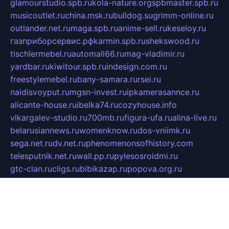
glamourstudio.spb.ru
kola-nature.org
spbmaster.spb.ru
musicoutlet.ru
china.msk.ru
bulldog.su
grimm-online.ru
outlander.net.ru
maga.spb.ru
anime-sell.ru
keseloy.ru
газприборсервис.рф
karmin.spb.ru
shekswood.ru
tischlermebel.ru
automall66.ru
mag-vladimir.ru
yardbar.ru
kiwitour.spb.ru
indesign.com.ru
freestylemebel.ru
bany-samara.ru
rsei.ru
naidisvoyput.ru
mgsn-invest.ru
ipkamerasannce.ru
alicante-house.ru
ibelka74.ru
cozyhouse.info
vlkargalev-studio.ru
700mb.ru
figura-ufa.ru
alina-live.ru
belarusiannews.ru
womenknow.ru
dos-vniimk.ru
sega.net.ru
dv.net.ru
phenomenonsofhistory.com
telesputnik.net.ru
wall.pp.ru
pylesosroidmi.ru
gtc-clan.ru
cligs.ru
bibikazap.ru
popova.org.ru
netwhistler.spb.ru
bellvil.ru
bonzon.ru
iss-vladik.ru
defiparis.net.ru
las-gryzas.ru
amku.ru
electednews.spb.ru
feather.org.ru
spar72.ru
tankiigri.ru
dominus.com.ru
ibtree.ru
sanykool.pp.ru
unixlib.org.ru