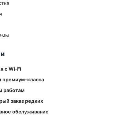
стка
я
темы
ми
 с Wi‑Fi
м премиум-класса
м работам
рый заказ редких
вное обслуживание