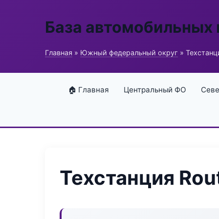
База автомобильных
Главная
»
Южный федеральный округ
» Техстанци
🏠 Главная
Центральный ФО
Севе
Техстанция Rout