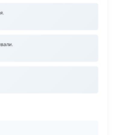
я.
вали.