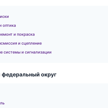
диски
и оптика
 ремонт и покраска
нсмиссия и сцепление
ые системы и сигнализации
 федеральный округ
оль