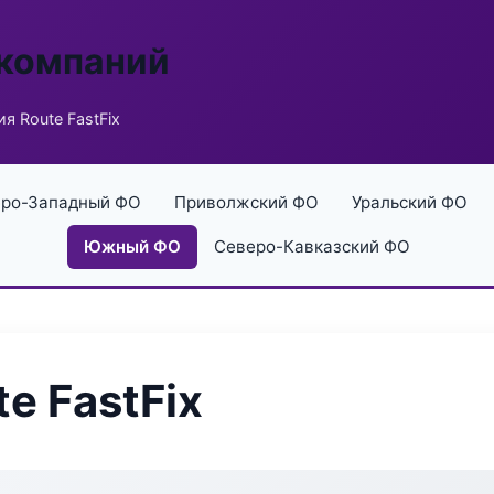
 компаний
я Route FastFix
ро-Западный ФО
Приволжский ФО
Уральский ФО
Южный ФО
Северо-Кавказский ФО
e FastFix