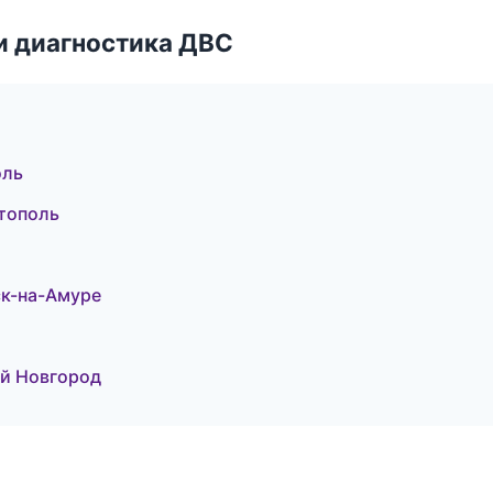
и диагностика ДВС
оль
стополь
ск-на-Амуре
ий Новгород