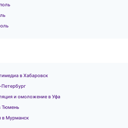
ополь
оль
поль
ьтимедиа в Хабаровск
т-Петербург
иляция и омоложение в Уфа
 в Тюмень
я в Мурманск