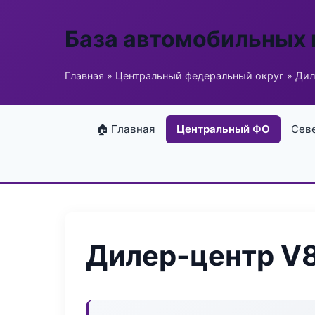
База автомобильных
Главная
»
Центральный федеральный округ
» Дил
🏠 Главная
Центральный ФО
Сев
Дилер-центр V8