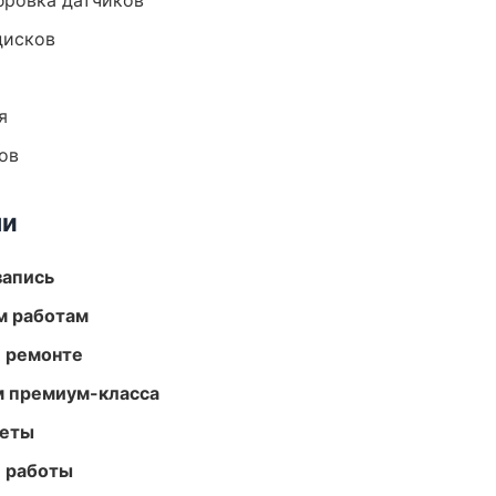
ибровка датчиков
дисков
я
ов
ми
запись
м работам
и ремонте
м премиум-класса
меты
е работы