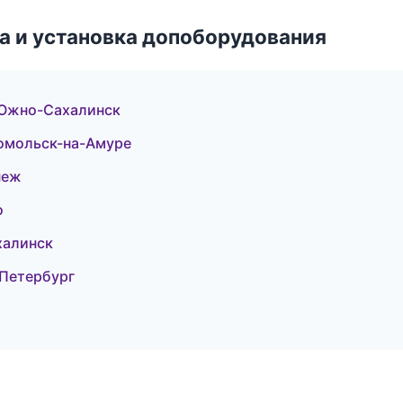
 и установка допоборудования
— Южно-Сахалинск
сомольск-на-Амуре
неж
о
халинск
-Петербург