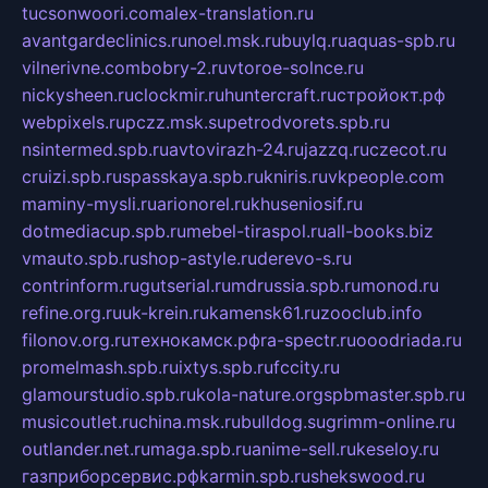
tucsonwoori.com
alex-translation.ru
avantgardeclinics.ru
noel.msk.ru
buylq.ru
aquas-spb.ru
vilnerivne.com
bobry-2.ru
vtoroe-solnce.ru
nickysheen.ru
clockmir.ru
huntercraft.ru
стройокт.рф
webpixels.ru
pczz.msk.su
petrodvorets.spb.ru
nsintermed.spb.ru
avtovirazh-24.ru
jazzq.ru
czecot.ru
cruizi.spb.ru
spasskaya.spb.ru
kniris.ru
vkpeople.com
maminy-mysli.ru
arionorel.ru
khuseniosif.ru
dotmediacup.spb.ru
mebel-tiraspol.ru
all-books.biz
vmauto.spb.ru
shop-astyle.ru
derevo-s.ru
contrinform.ru
gutserial.ru
mdrussia.spb.ru
monod.ru
refine.org.ru
uk-krein.ru
kamensk61.ru
zooclub.info
filonov.org.ru
технокамск.рф
ra-spectr.ru
ooodriada.ru
promelmash.spb.ru
ixtys.spb.ru
fccity.ru
glamourstudio.spb.ru
kola-nature.org
spbmaster.spb.ru
musicoutlet.ru
china.msk.ru
bulldog.su
grimm-online.ru
outlander.net.ru
maga.spb.ru
anime-sell.ru
keseloy.ru
газприборсервис.рф
karmin.spb.ru
shekswood.ru