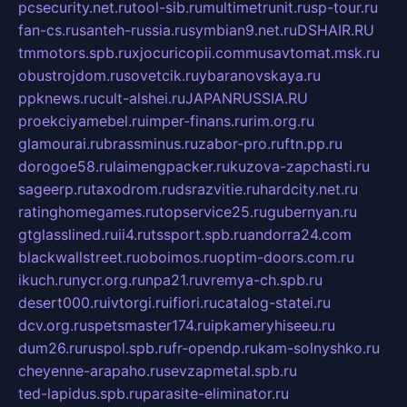
pcsecurity.net.ru
tool-sib.ru
multimetrunit.ru
sp-tour.ru
fan-cs.ru
santeh-russia.ru
symbian9.net.ru
DSHAIR.RU
tmmotors.spb.ru
xjocuricopii.com
musavtomat.msk.ru
obustrojdom.ru
sovetcik.ru
ybaranovskaya.ru
ppknews.ru
cult-alshei.ru
JAPANRUSSIA.RU
proekciyamebel.ru
imper-finans.ru
rim.org.ru
glamourai.ru
brassminus.ru
zabor-pro.ru
ftn.pp.ru
dorogoe58.ru
laimengpacker.ru
kuzova-zapchasti.ru
sageerp.ru
taxodrom.ru
dsrazvitie.ru
hardcity.net.ru
ratinghomegames.ru
topservice25.ru
gubernyan.ru
gtglasslined.ru
ii4.ru
tssport.spb.ru
andorra24.com
blackwallstreet.ru
oboimos.ru
optim-doors.com.ru
ikuch.ru
nycr.org.ru
npa21.ru
vremya-ch.spb.ru
desert000.ru
ivtorgi.ru
ifiori.ru
catalog-statei.ru
dcv.org.ru
spetsmaster174.ru
ipkameryhiseeu.ru
dum26.ru
ruspol.spb.ru
fr-opendp.ru
kam-solnyshko.ru
cheyenne-arapaho.ru
sevzapmetal.spb.ru
ted-lapidus.spb.ru
parasite-eliminator.ru