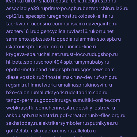
kvotka.ru
iron-snab.ru
costa-bella.ru
eugrus.pp.ru
associaciya39.ru
primexpo.spb.ru
bezmorchin.ru
ia2.ru
cpt21.ru
ispecspb.ru
regahost.ru
kolosok-elita.ru
tae-kwon.ru
consrio.com.ru
insiam.ru
avegainfo.ru
archery161.ru
bigencyclica.ru
vlast16.ru
korru.net
sarmiento.spb.su
extelopedia.ru
lammin-suo.spb.ru
iskatour.spb.ru
snpi.org.ru
running-line.ru
krygeva-spa.ru
chel.net.ru
rust-loco.ru
dugshop.ru
hl-beta.spb.ru
school494.spb.ru
mymubaby.ru
epoha-metalband.ru
ngr.spb.ru
rusgosnews.com
dieselvostok.ru
24hostel.msk.ru
w-dev.ru
f-ship.ru
regsmi.ru
filmnetwork.ru
malinasp.ru
kinosvin.ru
h2o-salon.ru
malutkayork.ru
deltaprim.spb.ru
tango-perm.ru
gooddir.ru
sgv.su
multiki-online.com
webkrasotki.com
cherinvest.ru
detskiy-ostrov.ru
ankou.spb.ru
alvesta1.ru
pdf-creator.ru
nix-files.org.ru
sakhatoday.ru
elektrikersymboler.ru
sputnikyes.ru
golf2club.msk.ru
aeforums.ru
zallclub.ru