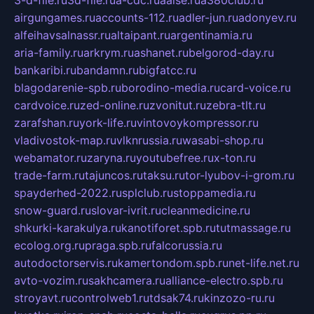
3-d-file.ru
3d-file.ru
a-cdc.ru
aalse.ru
a380club.ru
airgungames.ru
accounts-112.ru
adler-jun.ru
adonyev.ru
alfeihavsalnassr.ru
altaipant.ru
argentinamia.ru
aria-family.ru
arkrym.ru
ashanet.ru
belgorod-day.ru
bankaribi.ru
bandamn.ru
bigfatcc.ru
blagodarenie-spb.ru
borodino-media.ru
card-voice.ru
cardvoice.ru
zed-online.ru
zvonitut.ru
zebra-tlt.ru
zarafshan.ru
york-life.ru
vintovoykompressor.ru
vladivostok-map.ru
vlknrussia.ru
wasabi-shop.ru
webamator.ru
zaryna.ru
youtubefree.ru
x-ton.ru
trade-farm.ru
tajuncos.ru
taksu.ru
tor-lyubov-i-grom.ru
spayderhed-2022.ru
splclub.ru
stoppamedia.ru
snow-guard.ru
slovar-ivrit.ru
cleanmedicine.ru
shkurki-karakulya.ru
kanotiforet.spb.ru
tutmassage.ru
ecolog.org.ru
praga.spb.ru
falcorussia.ru
autodoctorservis.ru
kamertondom.spb.ru
net-life.net.ru
avto-vozim.ru
sakhcamera.ru
alliance-electro.spb.ru
stroyavt.ru
controlweb1.ru
tdsak74.ru
kinzozo-ru.ru