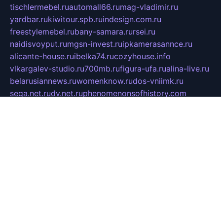
tischlermebel.ru
automall66.ru
mag-vladimir.ru
yardbar.ru
kiwitour.spb.ru
indesign.com.ru
freestylemebel.ru
bany-samara.ru
rsei.ru
naidisvoyput.ru
mgsn-invest.ru
ipkamerasannce.ru
alicante-house.ru
ibelka74.ru
cozyhouse.info
vlkargalev-studio.ru
700mb.ru
figura-ufa.ru
alina-live.ru
belarusiannews.ru
womenknow.ru
dos-vniimk.ru
sega.net.ru
dv.net.ru
phenomenonsofhistory.com
telesputnik.net.ru
wall.pp.ru
pylesosroidmi.ru
gtc-clan.ru
cligs.ru
bibikazap.ru
popova.org.ru
netwhistler.spb.ru
bellvil.ru
bonzon.ru
iss-vladik.ru
defiparis.net.ru
las-gryzas.ru
amku.ru
electednews.spb.ru
feather.org.ru
spar72.ru
tankiigri.ru
dominus.com.ru
ibtree.ru
sanykool.pp.ru
unixlib.org.ru
menatep.spb.ru
gartenterrassen.ru
printeka.ru
skvozilka.com.ru
parkovka-pub.ru
lovemobi.ru
art-ru.ru
emulatorz.com.ru
alucomp.com.ru
tatforum.com.ru
alternativa-profi.ru
dermakler.ru
artsurvey.ru
aredir.ru