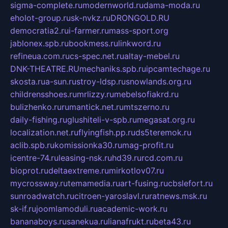
sigma-complete.ru
modernworld.ru
dama-moda.ru
eholot-group.ru
sk-nvkz.ru
DRONGOLD.RU
democratia2.ru
i-farmer.ru
mass-sport.org
jablonex.spb.ru
bookmess.ru
linkword.ru
refineua.com.ru
cs-spec.net.ru
altay-mebel.ru
DNK-THEATRE.RU
mechaniks.spb.ru
ipcamtechage.ru
skosta.ru
a-sun.ru
stroy-ldsp.ru
snowlands.org.ru
childrensshoes.ru
mrlizzy.ru
mebelsofiakrd.ru
bulizhenko.ru
rumantick.net.ru
mtszerno.ru
daily-fishing.ru
glushiteli-v-spb.ru
megasat.org.ru
localization.net.ru
flyingfish.pp.ru
ds5teremok.ru
aclib.spb.ru
komissionka30.ru
mag-profit.ru
icentre-74.ru
leasing-nsk.ru
hd39.ru
rcd.com.ru
bioprot.ru
deltaextreme.ru
mirkotlov07.ru
mycrossway.ru
temamedia.ru
art-fusing.ru
cbslefort.ru
sunroadwatch.ru
citroen-yaroslavl.ru
ratnews.msk.ru
sk-if.ru
joomlamoduli.ru
academic-work.ru
bananaboys.ru
sanekua.ru
lianafrukt.ru
beta43.ru