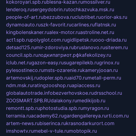
kokoroyari.spb.ru
blesna-kazan.ru
mossilver.ru
lenderoq.ru
sergeydobrin.ru
tochkazvuka.msk.ru
people-of-art.ru
bezzubova.ru
clubtibet.ru
orior-aks.ru
dynamoauto.ru
szk-favorit.ru
carlines.ru
flatnsk.ru
kingbolenskaner.ru
alex-motor.ru
astroline.net.ru
act1.spb.ru
polyglot.com.ru
gidlipetsk.ru
ooo-driada.ru
detsad125.ru
mir-zdoroviya.ru
bruslanovo.ru
siterem.ru
council.spb.ru
лодкипатриот.рф
kafekolizey.ru
iclub.net.ru
gazon-easy.ru
sugarepilekb.ru
grinox.ru
pylesostineco.ru
msts-ozarenie.ru
kameryjooan.ru
artemovskij.ru
dopler.spb.ru
aid70.ru
metall-perm.ru
ndm.msk.ru
ratingzooshop.ru
apiaccess.ru
globalautotrade.info
bezverhovskoe.ru
drsschool.ru
ZOOSMART.SPB.RU
dalakony.ru
medikijob.ru
remontt.spb.ru
photostudia.spb.ru
myragon.ru
terramia.ru
academy62.ru
gardengallereya.ru
rti.com.ru
artem-news.ru
biserinca.ru
krasnodarkurort.com
imshowtv.ru
mebel-v-tule.ru
mobtopik.ru