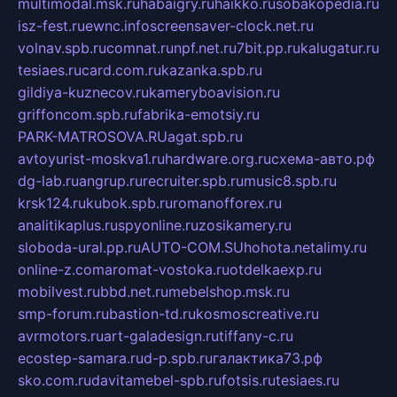
multimodal.msk.ru
habaigry.ru
haikko.ru
sobakopedia.ru
isz-fest.ru
ewnc.info
screensaver-clock.net.ru
volnav.spb.ru
comnat.ru
npf.net.ru
7bit.pp.ru
kalugatur.ru
tesiaes.ru
card.com.ru
kazanka.spb.ru
gildiya-kuznecov.ru
kameryboavision.ru
griffoncom.spb.ru
fabrika-emotsiy.ru
PARK-MATROSOVA.RU
agat.spb.ru
avtoyurist-moskva1.ru
hardware.org.ru
схема-авто.рф
dg-lab.ru
angrup.ru
recruiter.spb.ru
music8.spb.ru
krsk124.ru
kubok.spb.ru
romanofforex.ru
analitikaplus.ru
spyonline.ru
zosikamery.ru
sloboda-ural.pp.ru
AUTO-COM.SU
hohota.net
alimy.ru
online-z.com
aromat-vostoka.ru
otdelkaexp.ru
mobilvest.ru
bbd.net.ru
mebelshop.msk.ru
smp-forum.ru
bastion-td.ru
kosmoscreative.ru
avrmotors.ru
art-galadesign.ru
tiffany-c.ru
ecostep-samara.ru
d-p.spb.ru
галактика73.рф
sko.com.ru
davitamebel-spb.ru
fotsis.ru
tesiaes.ru