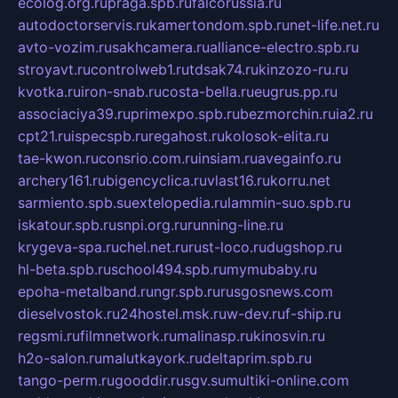
ecolog.org.ru
praga.spb.ru
falcorussia.ru
autodoctorservis.ru
kamertondom.spb.ru
net-life.net.ru
avto-vozim.ru
sakhcamera.ru
alliance-electro.spb.ru
stroyavt.ru
controlweb1.ru
tdsak74.ru
kinzozo-ru.ru
kvotka.ru
iron-snab.ru
costa-bella.ru
eugrus.pp.ru
associaciya39.ru
primexpo.spb.ru
bezmorchin.ru
ia2.ru
cpt21.ru
ispecspb.ru
regahost.ru
kolosok-elita.ru
tae-kwon.ru
consrio.com.ru
insiam.ru
avegainfo.ru
archery161.ru
bigencyclica.ru
vlast16.ru
korru.net
sarmiento.spb.su
extelopedia.ru
lammin-suo.spb.ru
iskatour.spb.ru
snpi.org.ru
running-line.ru
krygeva-spa.ru
chel.net.ru
rust-loco.ru
dugshop.ru
hl-beta.spb.ru
school494.spb.ru
mymubaby.ru
epoha-metalband.ru
ngr.spb.ru
rusgosnews.com
dieselvostok.ru
24hostel.msk.ru
w-dev.ru
f-ship.ru
regsmi.ru
filmnetwork.ru
malinasp.ru
kinosvin.ru
h2o-salon.ru
malutkayork.ru
deltaprim.spb.ru
tango-perm.ru
gooddir.ru
sgv.su
multiki-online.com