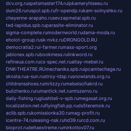
dcv.org.ru
spetsmaster174.ru
ipkameryhiseeu.ru
dum26.ru
ruspol.spb.ru
fr-opendp.ru
kam-solnyshko.ru
cheyenne-arapaho.ru
sevzapmetal.spb.ru
ted-lapidus.spb.ru
parasite-eliminator.ru
sigma-complete.ru
modernworld.ru
dama-moda.ru
eholot-group.ru
sk-nvkz.ru
DRONGOLD.RU
democratia2.ru
i-farmer.ru
mass-sport.org
jablonex.spb.ru
bookmess.ru
linkword.ru
refineua.com.ru
cs-spec.net.ru
altay-mebel.ru
DNK-THEATRE.RU
mechaniks.spb.ru
ipcamtechage.ru
skosta.ru
a-sun.ru
stroy-ldsp.ru
snowlands.org.ru
childrensshoes.ru
mrlizzy.ru
mebelsofiakrd.ru
bulizhenko.ru
rumantick.net.ru
mtszerno.ru
daily-fishing.ru
glushiteli-v-spb.ru
megasat.org.ru
localization.net.ru
flyingfish.pp.ru
ds5teremok.ru
aclib.spb.ru
komissionka30.ru
mag-profit.ru
icentre-74.ru
leasing-nsk.ru
hd39.ru
rcd.com.ru
bioprot.ru
deltaextreme.ru
mirkotlov07.ru