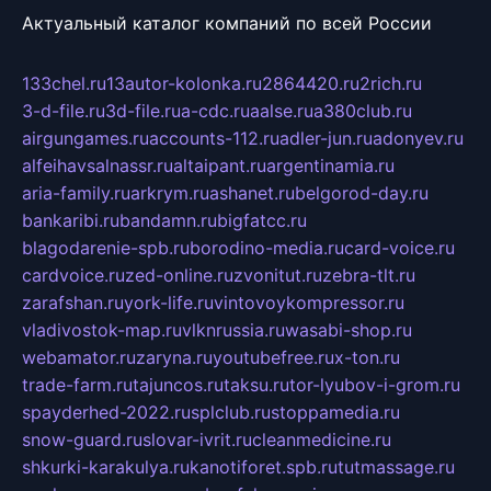
Актуальный каталог компаний по всей России
133chel.ru
13autor-kolonka.ru
2864420.ru
2rich.ru
3-d-file.ru
3d-file.ru
a-cdc.ru
aalse.ru
a380club.ru
airgungames.ru
accounts-112.ru
adler-jun.ru
adonyev.ru
alfeihavsalnassr.ru
altaipant.ru
argentinamia.ru
aria-family.ru
arkrym.ru
ashanet.ru
belgorod-day.ru
bankaribi.ru
bandamn.ru
bigfatcc.ru
blagodarenie-spb.ru
borodino-media.ru
card-voice.ru
cardvoice.ru
zed-online.ru
zvonitut.ru
zebra-tlt.ru
zarafshan.ru
york-life.ru
vintovoykompressor.ru
vladivostok-map.ru
vlknrussia.ru
wasabi-shop.ru
webamator.ru
zaryna.ru
youtubefree.ru
x-ton.ru
trade-farm.ru
tajuncos.ru
taksu.ru
tor-lyubov-i-grom.ru
spayderhed-2022.ru
splclub.ru
stoppamedia.ru
snow-guard.ru
slovar-ivrit.ru
cleanmedicine.ru
shkurki-karakulya.ru
kanotiforet.spb.ru
tutmassage.ru