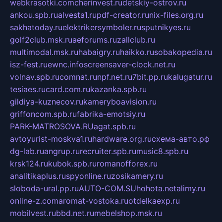
webkrasotki.com
cherinvest.ru
detskiy-ostrov.ru
ankou.spb.ru
alvesta1.ru
pdf-creator.ru
nix-files.org.ru
sakhatoday.ru
elektrikersymboler.ru
sputnikyes.ru
golf2club.msk.ru
aeforums.ru
zallclub.ru
multimodal.msk.ru
habaigry.ru
haikko.ru
sobakopedia.ru
isz-fest.ru
ewnc.info
screensaver-clock.net.ru
volnav.spb.ru
comnat.ru
npf.net.ru
7bit.pp.ru
kalugatur.ru
tesiaes.ru
card.com.ru
kazanka.spb.ru
gildiya-kuznecov.ru
kameryboavision.ru
griffoncom.spb.ru
fabrika-emotsiy.ru
PARK-MATROSOVA.RU
agat.spb.ru
avtoyurist-moskva1.ru
hardware.org.ru
схема-авто.рф
dg-lab.ru
angrup.ru
recruiter.spb.ru
music8.spb.ru
krsk124.ru
kubok.spb.ru
romanofforex.ru
analitikaplus.ru
spyonline.ru
zosikamery.ru
sloboda-ural.pp.ru
AUTO-COM.SU
hohota.net
alimy.ru
online-z.com
aromat-vostoka.ru
otdelkaexp.ru
mobilvest.ru
bbd.net.ru
mebelshop.msk.ru