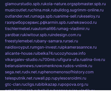
glamourstudio.spb.ru
kola-nature.org
spbmaster.spb.ru
musicoutlet.ru
china.msk.ru
bulldog.su
grimm-online.ru
outlander.net.ru
maga.spb.ru
anime-sell.ru
keseloy.ru
газприборсервис.рф
karmin.spb.ru
shekswood.ru
tischlermebel.ru
automall66.ru
mag-vladimir.ru
yardbar.ru
kiwitour.spb.ru
indesign.com.ru
freestylemebel.ru
bany-samara.ru
rsei.ru
naidisvoyput.ru
mgsn-invest.ru
ipkamerasannce.ru
alicante-house.ru
ibelka74.ru
cozyhouse.info
vlkargalev-studio.ru
700mb.ru
figura-ufa.ru
alina-live.ru
belarusiannews.ru
womenknow.ru
dos-vniimk.ru
sega.net.ru
dv.net.ru
phenomenonsofhistory.com
telesputnik.net.ru
wall.pp.ru
pylesosroidmi.ru
gtc-clan.ru
cligs.ru
bibikazap.ru
popova.org.ru
netwhistler.spb.ru
bellvil.ru
bonzon.ru
iss-vladik.ru
defiparis.net.ru
las-gryzas.ru
amku.ru
electednews.spb.ru
feather.org.ru
spar72.ru
tankiigri.ru
dominus.com.ru
ibtree.ru
sanykool.pp.ru
unixlib.org.ru