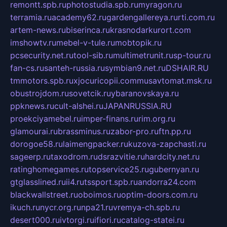
remontt.spb.ru
photostudia.spb.ru
myragon.ru
terramia.ru
academy62.ru
gardengallereya.ru
rti.com.ru
artem-news.ru
biserinca.ru
krasnodarkurort.com
imshowtv.ru
mebel-v-tule.ru
mobtopik.ru
pcsecurity.net.ru
tool-sib.ru
multimetrunit.ru
sp-tour.ru
fan-cs.ru
santeh-russia.ru
symbian9.net.ru
DSHAIR.RU
tmmotors.spb.ru
xjocuricopii.com
musavtomat.msk.ru
obustrojdom.ru
sovetcik.ru
ybaranovskaya.ru
ppknews.ru
cult-alshei.ru
JAPANRUSSIA.RU
proekciyamebel.ru
imper-finans.ru
rim.org.ru
glamourai.ru
brassminus.ru
zabor-pro.ru
ftn.pp.ru
dorogoe58.ru
laimengpacker.ru
kuzova-zapchasti.ru
sageerp.ru
taxodrom.ru
dsrazvitie.ru
hardcity.net.ru
ratinghomegames.ru
topservice25.ru
gubernyan.ru
gtglasslined.ru
ii4.ru
tssport.spb.ru
andorra24.com
blackwallstreet.ru
oboimos.ru
optim-doors.com.ru
ikuch.ru
nycr.org.ru
npa21.ru
vremya-ch.spb.ru
desert000.ru
ivtorgi.ru
ifiori.ru
catalog-statei.ru