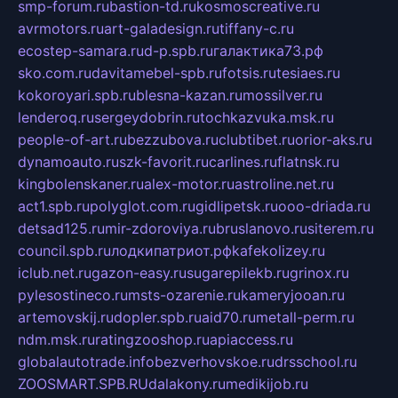
smp-forum.ru
bastion-td.ru
kosmoscreative.ru
avrmotors.ru
art-galadesign.ru
tiffany-c.ru
ecostep-samara.ru
d-p.spb.ru
галактика73.рф
sko.com.ru
davitamebel-spb.ru
fotsis.ru
tesiaes.ru
kokoroyari.spb.ru
blesna-kazan.ru
mossilver.ru
lenderoq.ru
sergeydobrin.ru
tochkazvuka.msk.ru
people-of-art.ru
bezzubova.ru
clubtibet.ru
orior-aks.ru
dynamoauto.ru
szk-favorit.ru
carlines.ru
flatnsk.ru
kingbolenskaner.ru
alex-motor.ru
astroline.net.ru
act1.spb.ru
polyglot.com.ru
gidlipetsk.ru
ooo-driada.ru
detsad125.ru
mir-zdoroviya.ru
bruslanovo.ru
siterem.ru
council.spb.ru
лодкипатриот.рф
kafekolizey.ru
iclub.net.ru
gazon-easy.ru
sugarepilekb.ru
grinox.ru
pylesostineco.ru
msts-ozarenie.ru
kameryjooan.ru
artemovskij.ru
dopler.spb.ru
aid70.ru
metall-perm.ru
ndm.msk.ru
ratingzooshop.ru
apiaccess.ru
globalautotrade.info
bezverhovskoe.ru
drsschool.ru
ZOOSMART.SPB.RU
dalakony.ru
medikijob.ru