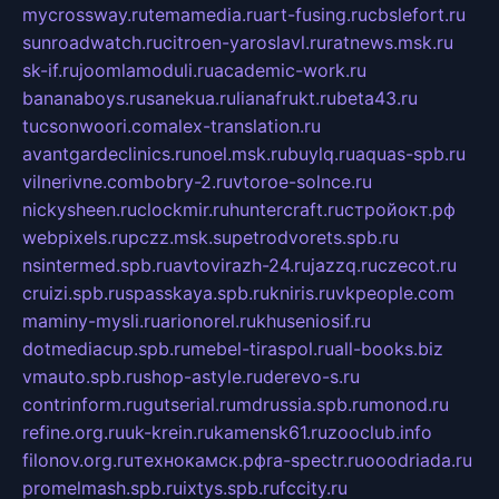
mycrossway.ru
temamedia.ru
art-fusing.ru
cbslefort.ru
sunroadwatch.ru
citroen-yaroslavl.ru
ratnews.msk.ru
sk-if.ru
joomlamoduli.ru
academic-work.ru
bananaboys.ru
sanekua.ru
lianafrukt.ru
beta43.ru
tucsonwoori.com
alex-translation.ru
avantgardeclinics.ru
noel.msk.ru
buylq.ru
aquas-spb.ru
vilnerivne.com
bobry-2.ru
vtoroe-solnce.ru
nickysheen.ru
clockmir.ru
huntercraft.ru
стройокт.рф
webpixels.ru
pczz.msk.su
petrodvorets.spb.ru
nsintermed.spb.ru
avtovirazh-24.ru
jazzq.ru
czecot.ru
cruizi.spb.ru
spasskaya.spb.ru
kniris.ru
vkpeople.com
maminy-mysli.ru
arionorel.ru
khuseniosif.ru
dotmediacup.spb.ru
mebel-tiraspol.ru
all-books.biz
vmauto.spb.ru
shop-astyle.ru
derevo-s.ru
contrinform.ru
gutserial.ru
mdrussia.spb.ru
monod.ru
refine.org.ru
uk-krein.ru
kamensk61.ru
zooclub.info
filonov.org.ru
технокамск.рф
ra-spectr.ru
ooodriada.ru
promelmash.spb.ru
ixtys.spb.ru
fccity.ru