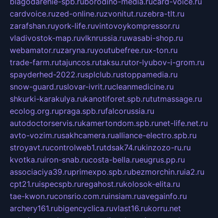
blagodarenie-spb.ru
borodino-media.ru
card-voice.ru
cardvoice.ru
zed-online.ru
zvonitut.ru
zebra-tlt.ru
zarafshan.ru
york-life.ru
vintovoykompressor.ru
vladivostok-map.ru
vlknrussia.ru
wasabi-shop.ru
webamator.ru
zaryna.ru
youtubefree.ru
x-ton.ru
trade-farm.ru
tajuncos.ru
taksu.ru
tor-lyubov-i-grom.ru
spayderhed-2022.ru
splclub.ru
stoppamedia.ru
snow-guard.ru
slovar-ivrit.ru
cleanmedicine.ru
shkurki-karakulya.ru
kanotiforet.spb.ru
tutmassage.ru
ecolog.org.ru
praga.spb.ru
falcorussia.ru
autodoctorservis.ru
kamertondom.spb.ru
net-life.net.ru
avto-vozim.ru
sakhcamera.ru
alliance-electro.spb.ru
stroyavt.ru
controlweb1.ru
tdsak74.ru
kinzozo-ru.ru
kvotka.ru
iron-snab.ru
costa-bella.ru
eugrus.pp.ru
associaciya39.ru
primexpo.spb.ru
bezmorchin.ru
ia2.ru
cpt21.ru
ispecspb.ru
regahost.ru
kolosok-elita.ru
tae-kwon.ru
consrio.com.ru
insiam.ru
avegainfo.ru
archery161.ru
bigencyclica.ru
vlast16.ru
korru.net