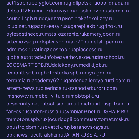
act1.spb.ru
polyglot.com.ru
gidlipetsk.ru
ooo-driada.ru
detsad125.ru
mir-zdoroviya.ru
bruslanovo.ru
siterem.ru
council.spb.ru
лодкипатриот.рф
kafekolizey.ru
iclub.net.ru
gazon-easy.ru
sugarepilekb.ru
grinox.ru
pylesostineco.ru
msts-ozarenie.ru
kameryjooan.ru
artemovskij.ru
dopler.spb.ru
aid70.ru
metall-perm.ru
ndm.msk.ru
ratingzooshop.ru
apiaccess.ru
globalautotrade.info
bezverhovskoe.ru
drsschool.ru
ZOOSMART.SPB.RU
dalakony.ru
medikijob.ru
remontt.spb.ru
photostudia.spb.ru
myragon.ru
terramia.ru
academy62.ru
gardengallereya.ru
rti.com.ru
artem-news.ru
biserinca.ru
krasnodarkurort.com
imshowtv.ru
mebel-v-tule.ru
mobtopik.ru
pcsecurity.net.ru
tool-sib.ru
multimetrunit.ru
sp-tour.ru
fan-cs.ru
santeh-russia.ru
symbian9.net.ru
DSHAIR.RU
tmmotors.spb.ru
xjocuricopii.com
musavtomat.msk.ru
obustrojdom.ru
sovetcik.ru
ybaranovskaya.ru
ppknews.ru
cult-alshei.ru
JAPANRUSSIA.RU