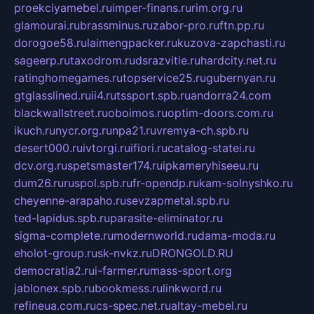
proekciyamebel.ru
imper-finans.ru
rim.org.ru
glamourai.ru
brassminus.ru
zabor-pro.ru
ftn.pp.ru
dorogoe58.ru
laimengpacker.ru
kuzova-zapchasti.ru
sageerp.ru
taxodrom.ru
dsrazvitie.ru
hardcity.net.ru
ratinghomegames.ru
topservice25.ru
gubernyan.ru
gtglasslined.ru
ii4.ru
tssport.spb.ru
andorra24.com
blackwallstreet.ru
oboimos.ru
optim-doors.com.ru
ikuch.ru
nycr.org.ru
npa21.ru
vremya-ch.spb.ru
desert000.ru
ivtorgi.ru
ifiori.ru
catalog-statei.ru
dcv.org.ru
spetsmaster174.ru
ipkameryhiseeu.ru
dum26.ru
ruspol.spb.ru
fr-opendp.ru
kam-solnyshko.ru
cheyenne-arapaho.ru
sevzapmetal.spb.ru
ted-lapidus.spb.ru
parasite-eliminator.ru
sigma-complete.ru
modernworld.ru
dama-moda.ru
eholot-group.ru
sk-nvkz.ru
DRONGOLD.RU
democratia2.ru
i-farmer.ru
mass-sport.org
jablonex.spb.ru
bookmess.ru
linkword.ru
refineua.com.ru
cs-spec.net.ru
altay-mebel.ru