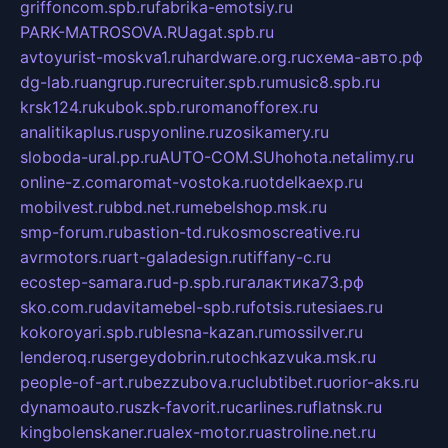
griffoncom.spb.ru
fabrika-emotsiy.ru
PARK-MATROSOVA.RU
agat.spb.ru
avtoyurist-moskva1.ru
hardware.org.ru
схема-авто.рф
dg-lab.ru
angrup.ru
recruiter.spb.ru
music8.spb.ru
krsk124.ru
kubok.spb.ru
romanofforex.ru
analitikaplus.ru
spyonline.ru
zosikamery.ru
sloboda-ural.pp.ru
AUTO-COM.SU
hohota.net
alimy.ru
online-z.com
aromat-vostoka.ru
otdelkaexp.ru
mobilvest.ru
bbd.net.ru
mebelshop.msk.ru
smp-forum.ru
bastion-td.ru
kosmoscreative.ru
avrmotors.ru
art-galadesign.ru
tiffany-c.ru
ecostep-samara.ru
d-p.spb.ru
галактика73.рф
sko.com.ru
davitamebel-spb.ru
fotsis.ru
tesiaes.ru
kokoroyari.spb.ru
blesna-kazan.ru
mossilver.ru
lenderoq.ru
sergeydobrin.ru
tochkazvuka.msk.ru
people-of-art.ru
bezzubova.ru
clubtibet.ru
orior-aks.ru
dynamoauto.ru
szk-favorit.ru
carlines.ru
flatnsk.ru
kingbolenskaner.ru
alex-motor.ru
astroline.net.ru