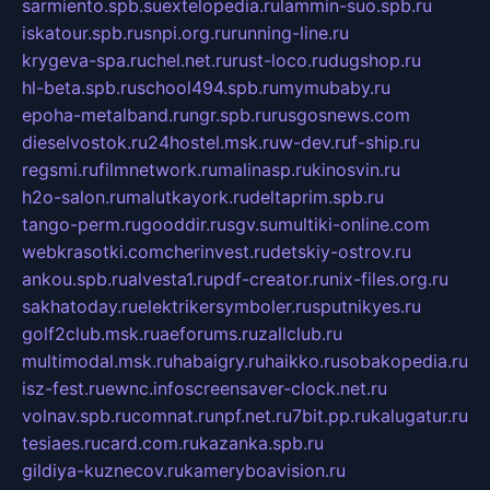
sarmiento.spb.su
extelopedia.ru
lammin-suo.spb.ru
iskatour.spb.ru
snpi.org.ru
running-line.ru
krygeva-spa.ru
chel.net.ru
rust-loco.ru
dugshop.ru
hl-beta.spb.ru
school494.spb.ru
mymubaby.ru
epoha-metalband.ru
ngr.spb.ru
rusgosnews.com
dieselvostok.ru
24hostel.msk.ru
w-dev.ru
f-ship.ru
regsmi.ru
filmnetwork.ru
malinasp.ru
kinosvin.ru
h2o-salon.ru
malutkayork.ru
deltaprim.spb.ru
tango-perm.ru
gooddir.ru
sgv.su
multiki-online.com
webkrasotki.com
cherinvest.ru
detskiy-ostrov.ru
ankou.spb.ru
alvesta1.ru
pdf-creator.ru
nix-files.org.ru
sakhatoday.ru
elektrikersymboler.ru
sputnikyes.ru
golf2club.msk.ru
aeforums.ru
zallclub.ru
multimodal.msk.ru
habaigry.ru
haikko.ru
sobakopedia.ru
isz-fest.ru
ewnc.info
screensaver-clock.net.ru
volnav.spb.ru
comnat.ru
npf.net.ru
7bit.pp.ru
kalugatur.ru
tesiaes.ru
card.com.ru
kazanka.spb.ru
gildiya-kuznecov.ru
kameryboavision.ru