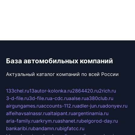
База автомобильных компаний
Актуальный каталог компаний по всей России
133chel.ru
13autor-kolonka.ru
2864420.ru
2rich.ru
3-d-file.ru
3d-file.ru
a-cdc.ru
aalse.ru
a380club.ru
airgungames.ru
accounts-112.ru
adler-jun.ru
adonyev.ru
alfeihavsalnassr.ru
altaipant.ru
argentinamia.ru
aria-family.ru
arkrym.ru
ashanet.ru
belgorod-day.ru
bankaribi.ru
bandamn.ru
bigfatcc.ru