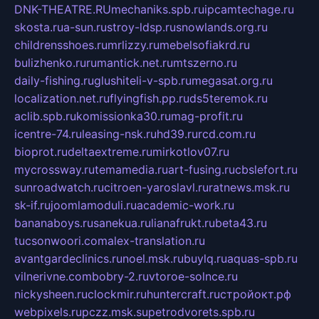
DNK-THEATRE.RU
mechaniks.spb.ru
ipcamtechage.ru
skosta.ru
a-sun.ru
stroy-ldsp.ru
snowlands.org.ru
childrensshoes.ru
mrlizzy.ru
mebelsofiakrd.ru
bulizhenko.ru
rumantick.net.ru
mtszerno.ru
daily-fishing.ru
glushiteli-v-spb.ru
megasat.org.ru
localization.net.ru
flyingfish.pp.ru
ds5teremok.ru
aclib.spb.ru
komissionka30.ru
mag-profit.ru
icentre-74.ru
leasing-nsk.ru
hd39.ru
rcd.com.ru
bioprot.ru
deltaextreme.ru
mirkotlov07.ru
mycrossway.ru
temamedia.ru
art-fusing.ru
cbslefort.ru
sunroadwatch.ru
citroen-yaroslavl.ru
ratnews.msk.ru
sk-if.ru
joomlamoduli.ru
academic-work.ru
bananaboys.ru
sanekua.ru
lianafrukt.ru
beta43.ru
tucsonwoori.com
alex-translation.ru
avantgardeclinics.ru
noel.msk.ru
buylq.ru
aquas-spb.ru
vilnerivne.com
bobry-2.ru
vtoroe-solnce.ru
nickysheen.ru
clockmir.ru
huntercraft.ru
стройокт.рф
webpixels.ru
pczz.msk.su
petrodvorets.spb.ru