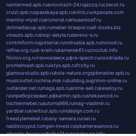
nsintermed.spb.ru
avtovirazh-24.ru
jazzq.ru
czecot.ru
cruizi.spb.ru
spasskaya.spb.ru
kniris.ru
vkpeople.com
maminy-mysli.ru
arionorel.ru
khuseniosif.ru
dotmediacup.spb.ru
mebel-tiraspol.ru
all-books.biz
vmauto.spb.ru
shop-astyle.ru
derevo-s.ru
contrinform.ru
gutserial.ru
mdrussia.spb.ru
monod.ru
refine.org.ru
uk-krein.ru
kamensk61.ru
zooclub.info
filonov.org.ru
технокамск.рф
ra-spectr.ru
ooodriada.ru
promelmash.spb.ru
ixtys.spb.ru
fccity.ru
glamourstudio.spb.ru
kola-nature.org
spbmaster.spb.ru
musicoutlet.ru
china.msk.ru
bulldog.su
grimm-online.ru
outlander.net.ru
maga.spb.ru
anime-sell.ru
keseloy.ru
газприборсервис.рф
karmin.spb.ru
shekswood.ru
tischlermebel.ru
automall66.ru
mag-vladimir.ru
yardbar.ru
kiwitour.spb.ru
indesign.com.ru
freestylemebel.ru
bany-samara.ru
rsei.ru
naidisvoyput.ru
mgsn-invest.ru
ipkamerasannce.ru
alicante-house.ru
ibelka74.ru
cozyhouse.info