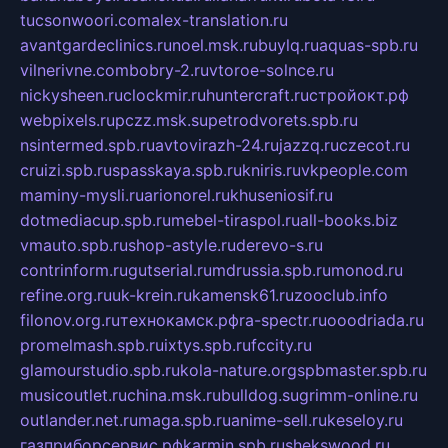
tucsonwoori.com
alex-translation.ru
avantgardeclinics.ru
noel.msk.ru
buylq.ru
aquas-spb.ru
vilnerivne.com
bobry-2.ru
vtoroe-solnce.ru
nickysheen.ru
clockmir.ru
huntercraft.ru
стройокт.рф
webpixels.ru
pczz.msk.su
petrodvorets.spb.ru
nsintermed.spb.ru
avtovirazh-24.ru
jazzq.ru
czecot.ru
cruizi.spb.ru
spasskaya.spb.ru
kniris.ru
vkpeople.com
maminy-mysli.ru
arionorel.ru
khuseniosif.ru
dotmediacup.spb.ru
mebel-tiraspol.ru
all-books.biz
vmauto.spb.ru
shop-astyle.ru
derevo-s.ru
contrinform.ru
gutserial.ru
mdrussia.spb.ru
monod.ru
refine.org.ru
uk-krein.ru
kamensk61.ru
zooclub.info
filonov.org.ru
технокамск.рф
ra-spectr.ru
ooodriada.ru
promelmash.spb.ru
ixtys.spb.ru
fccity.ru
glamourstudio.spb.ru
kola-nature.org
spbmaster.spb.ru
musicoutlet.ru
china.msk.ru
bulldog.su
grimm-online.ru
outlander.net.ru
maga.spb.ru
anime-sell.ru
keseloy.ru
газприборсервис.рф
karmin.spb.ru
shekswood.ru