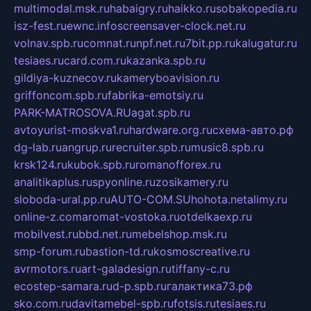
multimodal.msk.ru
habaigry.ru
haikko.ru
sobakopedia.ru
isz-fest.ru
ewnc.info
screensaver-clock.net.ru
volnav.spb.ru
comnat.ru
npf.net.ru
7bit.pp.ru
kalugatur.ru
tesiaes.ru
card.com.ru
kazanka.spb.ru
gildiya-kuznecov.ru
kameryboavision.ru
griffoncom.spb.ru
fabrika-emotsiy.ru
PARK-MATROSOVA.RU
agat.spb.ru
avtoyurist-moskva1.ru
hardware.org.ru
схема-авто.рф
dg-lab.ru
angrup.ru
recruiter.spb.ru
music8.spb.ru
krsk124.ru
kubok.spb.ru
romanofforex.ru
analitikaplus.ru
spyonline.ru
zosikamery.ru
sloboda-ural.pp.ru
AUTO-COM.SU
hohota.net
alimy.ru
online-z.com
aromat-vostoka.ru
otdelkaexp.ru
mobilvest.ru
bbd.net.ru
mebelshop.msk.ru
smp-forum.ru
bastion-td.ru
kosmoscreative.ru
avrmotors.ru
art-galadesign.ru
tiffany-c.ru
ecostep-samara.ru
d-p.spb.ru
галактика73.рф
sko.com.ru
davitamebel-spb.ru
fotsis.ru
tesiaes.ru