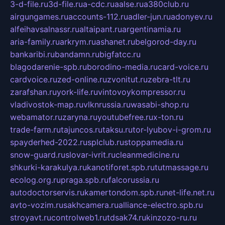
3-d-file.ru
3d-file.ru
a-cdc.ru
aalse.ru
a380club.ru
airgungames.ru
accounts-112.ru
adler-jun.ru
adonyev.ru
alfeihavsalnassr.ru
altaipant.ru
argentinamia.ru
aria-family.ru
arkrym.ru
ashanet.ru
belgorod-day.ru
bankaribi.ru
bandamn.ru
bigfatcc.ru
blagodarenie-spb.ru
borodino-media.ru
card-voice.ru
cardvoice.ru
zed-online.ru
zvonitut.ru
zebra-tlt.ru
zarafshan.ru
york-life.ru
vintovoykompressor.ru
vladivostok-map.ru
vlknrussia.ru
wasabi-shop.ru
webamator.ru
zaryna.ru
youtubefree.ru
x-ton.ru
trade-farm.ru
tajuncos.ru
taksu.ru
tor-lyubov-i-grom.ru
spayderhed-2022.ru
splclub.ru
stoppamedia.ru
snow-guard.ru
slovar-ivrit.ru
cleanmedicine.ru
shkurki-karakulya.ru
kanotiforet.spb.ru
tutmassage.ru
ecolog.org.ru
praga.spb.ru
falcorussia.ru
autodoctorservis.ru
kamertondom.spb.ru
net-life.net.ru
avto-vozim.ru
sakhcamera.ru
alliance-electro.spb.ru
stroyavt.ru
controlweb1.ru
tdsak74.ru
kinzozo-ru.ru