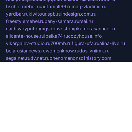
tischlermebel.ru
automall66.ru
mag-vladimir.ru
yardbar.ru
kiwitour.spb.ru
indesign.com.ru
freestylemebel.ru
bany-samara.ru
rsei.ru
naidisvoyput.ru
mgsn-invest.ru
ipkamerasannce.ru
alicante-house.ru
ibelka74.ru
cozyhouse.info
vlkargalev-studio.ru
700mb.ru
figura-ufa.ru
alina-live.ru
belarusiannews.ru
womenknow.ru
dos-vniimk.ru
sega.net.ru
dv.net.ru
phenomenonsofhistory.com
telesputnik.net.ru
wall.pp.ru
pylesosroidmi.ru
gtc-clan.ru
cligs.ru
bibikazap.ru
popova.org.ru
netwhistler.spb.ru
bellvil.ru
bonzon.ru
iss-vladik.ru
defiparis.net.ru
las-gryzas.ru
amku.ru
electednews.spb.ru
feather.org.ru
spar72.ru
tankiigri.ru
dominus.com.ru
ibtree.ru
sanykool.pp.ru
unixlib.org.ru
menatep.spb.ru
gartenterrassen.ru
printeka.ru
skvozilka.com.ru
parkovka-pub.ru
lovemobi.ru
art-ru.ru
emulatorz.com.ru
alucomp.com.ru
tatforum.com.ru
alternativa-profi.ru
dermakler.ru
artsurvey.ru
aredir.ru