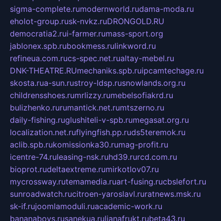
sigma-complete.ru
modernworld.ru
dama-moda.ru
eholot-group.ru
sk-nvkz.ru
DRONGOLD.RU
democratia2.ru
i-farmer.ru
mass-sport.org
jablonex.spb.ru
bookmess.ru
linkword.ru
refineua.com.ru
cs-spec.net.ru
altay-mebel.ru
DNK-THEATRE.RU
mechaniks.spb.ru
ipcamtechage.ru
skosta.ru
a-sun.ru
stroy-ldsp.ru
snowlands.org.ru
childrensshoes.ru
mrlizzy.ru
mebelsofiakrd.ru
bulizhenko.ru
rumantick.net.ru
mtszerno.ru
daily-fishing.ru
glushiteli-v-spb.ru
megasat.org.ru
localization.net.ru
flyingfish.pp.ru
ds5teremok.ru
aclib.spb.ru
komissionka30.ru
mag-profit.ru
icentre-74.ru
leasing-nsk.ru
hd39.ru
rcd.com.ru
bioprot.ru
deltaextreme.ru
mirkotlov07.ru
mycrossway.ru
temamedia.ru
art-fusing.ru
cbslefort.ru
sunroadwatch.ru
citroen-yaroslavl.ru
ratnews.msk.ru
sk-if.ru
joomlamoduli.ru
academic-work.ru
bananaboys.ru
sanekua.ru
lianafrukt.ru
beta43.ru