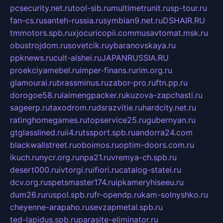
pcsecurity.net.ru
tool-sib.ru
multimetrunit.ru
sp-tour.ru
fan-cs.ru
santeh-russia.ru
symbian9.net.ru
DSHAIR.RU
tmmotors.spb.ru
xjocuricopii.com
musavtomat.msk.ru
obustrojdom.ru
sovetcik.ru
ybaranovskaya.ru
ppknews.ru
cult-alshei.ru
JAPANRUSSIA.RU
proekciyamebel.ru
imper-finans.ru
rim.org.ru
glamourai.ru
brassminus.ru
zabor-pro.ru
ftn.pp.ru
dorogoe58.ru
laimengpacker.ru
kuzova-zapchasti.ru
sageerp.ru
taxodrom.ru
dsrazvitie.ru
hardcity.net.ru
ratinghomegames.ru
topservice25.ru
gubernyan.ru
gtglasslined.ru
ii4.ru
tssport.spb.ru
andorra24.com
blackwallstreet.ru
oboimos.ru
optim-doors.com.ru
ikuch.ru
nycr.org.ru
npa21.ru
vremya-ch.spb.ru
desert000.ru
ivtorgi.ru
ifiori.ru
catalog-statei.ru
dcv.org.ru
spetsmaster174.ru
ipkameryhiseeu.ru
dum26.ru
ruspol.spb.ru
fr-opendp.ru
kam-solnyshko.ru
cheyenne-arapaho.ru
sevzapmetal.spb.ru
ted-lapidus.spb.ru
parasite-eliminator.ru