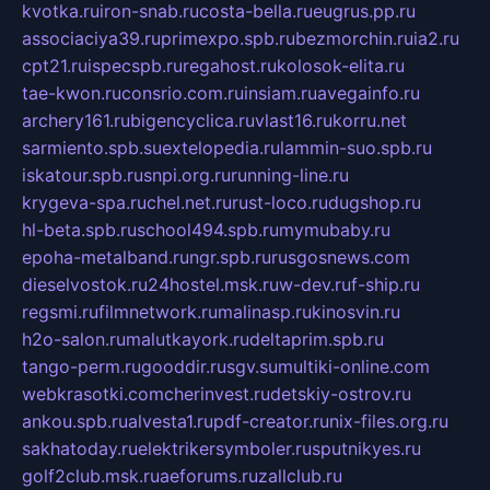
kvotka.ru
iron-snab.ru
costa-bella.ru
eugrus.pp.ru
associaciya39.ru
primexpo.spb.ru
bezmorchin.ru
ia2.ru
cpt21.ru
ispecspb.ru
regahost.ru
kolosok-elita.ru
tae-kwon.ru
consrio.com.ru
insiam.ru
avegainfo.ru
archery161.ru
bigencyclica.ru
vlast16.ru
korru.net
sarmiento.spb.su
extelopedia.ru
lammin-suo.spb.ru
iskatour.spb.ru
snpi.org.ru
running-line.ru
krygeva-spa.ru
chel.net.ru
rust-loco.ru
dugshop.ru
hl-beta.spb.ru
school494.spb.ru
mymubaby.ru
epoha-metalband.ru
ngr.spb.ru
rusgosnews.com
dieselvostok.ru
24hostel.msk.ru
w-dev.ru
f-ship.ru
regsmi.ru
filmnetwork.ru
malinasp.ru
kinosvin.ru
h2o-salon.ru
malutkayork.ru
deltaprim.spb.ru
tango-perm.ru
gooddir.ru
sgv.su
multiki-online.com
webkrasotki.com
cherinvest.ru
detskiy-ostrov.ru
ankou.spb.ru
alvesta1.ru
pdf-creator.ru
nix-files.org.ru
sakhatoday.ru
elektrikersymboler.ru
sputnikyes.ru
golf2club.msk.ru
aeforums.ru
zallclub.ru