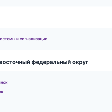
истемы и сигнализации
евосточный федеральный округ
инск
ок