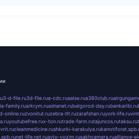
сии
ru
3-d-file.ru
3d-file.ru
a-cdc.ru
aalse.ru
a380club.ru
airgungame
ia-family.ru
arkrym.ru
ashanet.ru
belgorod-day.ru
bankaribi.ru
d-online.ru
zvonitut.ru
zebra-tlt.ru
zarafshan.ru
york-life.ru
vin
a.ru
youtubefree.ru
x-ton.ru
trade-farm.ru
tajuncos.ru
taksu.ru
vrit.ru
cleanmedicine.ru
shkurki-karakulya.ru
kanotiforet.spb.
spb.ru
net-life.net.ru
avto-vozim.ru
sakhcamera.ru
alliance-e