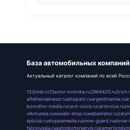
База автомобильных компаний
Актуальный каталог компаний по всей Рос
133chel.ru
13autor-kolonka.ru
2864420.ru
2rich.
alfeihavsalnassr.ru
altaipant.ru
argentinamia.ru
ar
borodino-media.ru
card-voice.ru
cardvoice.ru
ze
vlknrussia.ru
wasabi-shop.ru
webamator.ru
zaryn
splclub.ru
stoppamedia.ru
snow-guard.ru
slovar-i
falcorussia.ru
autodoctorservis.ru
kamertondom.