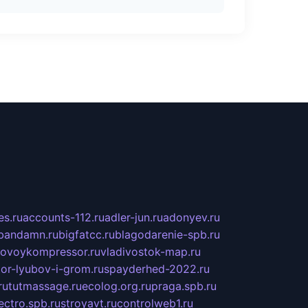
s.ru
accounts-112.ru
adler-jun.ru
adonyev.ru
bandamn.ru
bigfatcc.ru
blagodarenie-spb.ru
tovoykompressor.ru
vladivostok-map.ru
tor-lyubov-i-grom.ru
spayderhed-2022.ru
ru
tutmassage.ru
ecolog.org.ru
praga.spb.ru
lectro.spb.ru
stroyavt.ru
controlweb1.ru