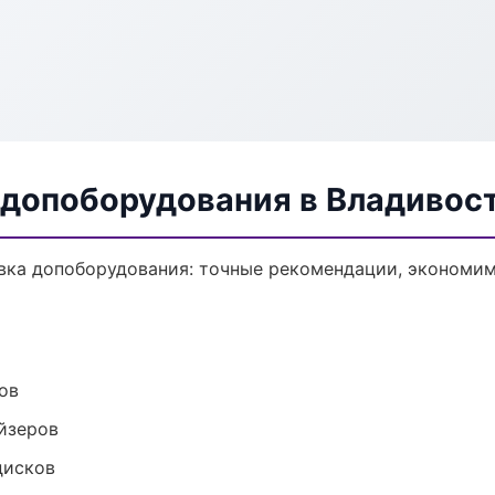
 допоборудования в Владивос
вка допоборудования: точные рекомендации, экономим
ов
йзеров
дисков