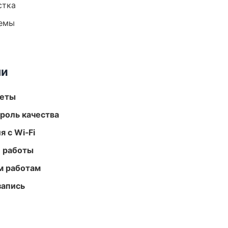
стка
темы
ми
меты
роль качества
 с Wi‑Fi
е работы
м работам
запись