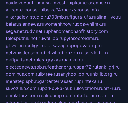
naidisvoyput.ru
mgsn-invest.ru
ipkamerasannce.ru
alicante-house.ru
ibelka74.ru
cozyhouse.info
vlkargalev-studio.ru
700mb.ru
figura-ufa.ru
alina-live.ru
belarusiannews.ru
womenknow.ru
dos-vniimk.ru
sega.net.ru
dv.net.ru
phenomenonsofhistory.com
telesputnik.net.ru
wall.pp.ru
pylesosroidmi.ru
gtc-clan.ru
cligs.ru
bibikazap.ru
popova.org.ru
netwhistler.spb.ru
bellvil.ru
bonzon.ru
iss-vladik.ru
defiparis.net.ru
las-gryzas.ru
amku.ru
electednews.spb.ru
feather.org.ru
spar72.ru
tankiigri.ru
dominus.com.ru
ibtree.ru
sanykool.pp.ru
unixlib.org.ru
menatep.spb.ru
gartenterrassen.ru
printeka.ru
skvozilka.com.ru
parkovka-pub.ru
lovemobi.ru
art-ru.ru
emulatorz.com.ru
alucomp.com.ru
tatforum.com.ru
alternativa-profi.ru
dermakler.ru
artsurvey.ru
aredir.ru
khimspas.ru
centr-maxi.ru
2018r.ru
bort-stomer-defort.ru
professional2.ru
gibsons.ru
artselena.ru
art-pilot.ru
ingredient.spb.ru