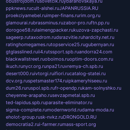
obustrojdom.ru
sovetcik.ru
ybaranovskaya.ru
ppknews.ru
cult-alshei.ru
JAPANRUSSIA.RU
proekciyamebel.ru
imper-finans.ru
rim.org.ru
glamourai.ru
brassminus.ru
zabor-pro.ru
ftn.pp.ru
dorogoe58.ru
laimengpacker.ru
kuzova-zapchasti.ru
sageerp.ru
taxodrom.ru
dsrazvitie.ru
hardcity.net.ru
ratinghomegames.ru
topservice25.ru
gubernyan.ru
gtglasslined.ru
ii4.ru
tssport.spb.ru
andorra24.com
blackwallstreet.ru
oboimos.ru
optim-doors.com.ru
ikuch.ru
nycr.org.ru
npa21.ru
vremya-ch.spb.ru
desert000.ru
ivtorgi.ru
ifiori.ru
catalog-statei.ru
dcv.org.ru
spetsmaster174.ru
ipkameryhiseeu.ru
dum26.ru
ruspol.spb.ru
fr-opendp.ru
kam-solnyshko.ru
cheyenne-arapaho.ru
sevzapmetal.spb.ru
ted-lapidus.spb.ru
parasite-eliminator.ru
sigma-complete.ru
modernworld.ru
dama-moda.ru
eholot-group.ru
sk-nvkz.ru
DRONGOLD.RU
democratia2.ru
i-farmer.ru
mass-sport.org