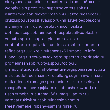
nickysheen.ru
clockmir.ru
huntercraft.ru
стройокт.рф
webpixels.ru
pczz.msk.su
petrodvorets.spb.ru
nsintermed.spb.ru
avtovirazh-24.ru
jazzq.ru
czecot.ru
cruizi.spb.ru
spasskaya.spb.ru
kniris.ru
vkpeople.com
maminy-mysli.ru
arionorel.ru
khuseniosif.ru
dotmediacup.spb.ru
mebel-tiraspol.ru
all-books.biz
vmauto.spb.ru
shop-astyle.ru
derevo-s.ru
contrinform.ru
gutserial.ru
mdrussia.spb.ru
monod.ru
refine.org.ru
uk-krein.ru
kamensk61.ru
zooclub.info
filonov.org.ru
технокамск.рф
ra-spectr.ru
ooodriada.ru
promelmash.spb.ru
ixtys.spb.ru
fccity.ru
glamourstudio.spb.ru
kola-nature.org
spbmaster.spb.ru
musicoutlet.ru
china.msk.ru
bulldog.su
grimm-online.ru
outlander.net.ru
maga.spb.ru
anime-sell.ru
keseloy.ru
газприборсервис.рф
karmin.spb.ru
shekswood.ru
tischlermebel.ru
automall66.ru
mag-vladimir.ru
yardbar.ru
kiwitour.spb.ru
indesign.com.ru
freestylemebel.ru
bany-samara.ru
rsei.ru