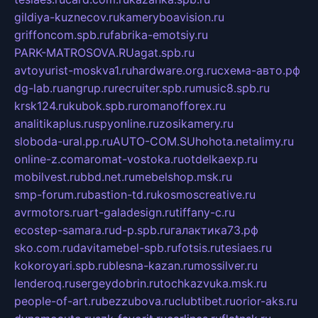
gildiya-kuznecov.ru
kameryboavision.ru
griffoncom.spb.ru
fabrika-emotsiy.ru
PARK-MATROSOVA.RU
agat.spb.ru
avtoyurist-moskva1.ru
hardware.org.ru
схема-авто.рф
dg-lab.ru
angrup.ru
recruiter.spb.ru
music8.spb.ru
krsk124.ru
kubok.spb.ru
romanofforex.ru
analitikaplus.ru
spyonline.ru
zosikamery.ru
sloboda-ural.pp.ru
AUTO-COM.SU
hohota.net
alimy.ru
online-z.com
aromat-vostoka.ru
otdelkaexp.ru
mobilvest.ru
bbd.net.ru
mebelshop.msk.ru
smp-forum.ru
bastion-td.ru
kosmoscreative.ru
avrmotors.ru
art-galadesign.ru
tiffany-c.ru
ecostep-samara.ru
d-p.spb.ru
галактика73.рф
sko.com.ru
davitamebel-spb.ru
fotsis.ru
tesiaes.ru
kokoroyari.spb.ru
blesna-kazan.ru
mossilver.ru
lenderoq.ru
sergeydobrin.ru
tochkazvuka.msk.ru
people-of-art.ru
bezzubova.ru
clubtibet.ru
orior-aks.ru