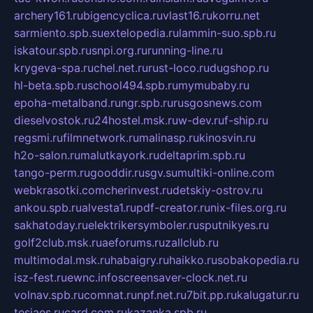
archery161.ru
bigencyclica.ru
vlast16.ru
korru.net
sarmiento.spb.su
extelopedia.ru
lammin-suo.spb.ru
iskatour.spb.ru
snpi.org.ru
running-line.ru
krygeva-spa.ru
chel.net.ru
rust-loco.ru
dugshop.ru
hl-beta.spb.ru
school494.spb.ru
mymubaby.ru
epoha-metalband.ru
ngr.spb.ru
rusgosnews.com
dieselvostok.ru
24hostel.msk.ru
w-dev.ru
f-ship.ru
regsmi.ru
filmnetwork.ru
malinasp.ru
kinosvin.ru
h2o-salon.ru
malutkayork.ru
deltaprim.spb.ru
tango-perm.ru
gooddir.ru
sgv.su
multiki-online.com
webkrasotki.com
cherinvest.ru
detskiy-ostrov.ru
ankou.spb.ru
alvesta1.ru
pdf-creator.ru
nix-files.org.ru
sakhatoday.ru
elektrikersymboler.ru
sputnikyes.ru
golf2club.msk.ru
aeforums.ru
zallclub.ru
multimodal.msk.ru
habaigry.ru
haikko.ru
sobakopedia.ru
isz-fest.ru
ewnc.info
screensaver-clock.net.ru
volnav.spb.ru
comnat.ru
npf.net.ru
7bit.pp.ru
kalugatur.ru
tesiaes.ru
card.com.ru
kazanka.spb.ru