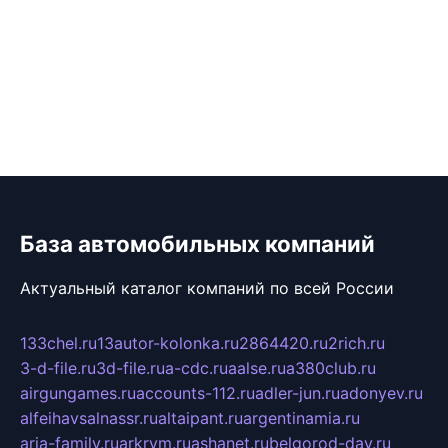
База автомобильных компаний
Актуальный каталог компаний по всей России
133chel.ru
13autor-kolonka.ru
2864420.ru
2rich.ru
3-d-file.ru
3d-file.ru
a-cdc.ru
aalse.ru
a380club.ru
airgungames.ru
accounts-112.ru
adler-jun.ru
adonyev.ru
alfeihavsalnassr.ru
altaipant.ru
argentinamia.ru
aria-family.ru
arkrym.ru
ashanet.ru
belgorod-day.ru