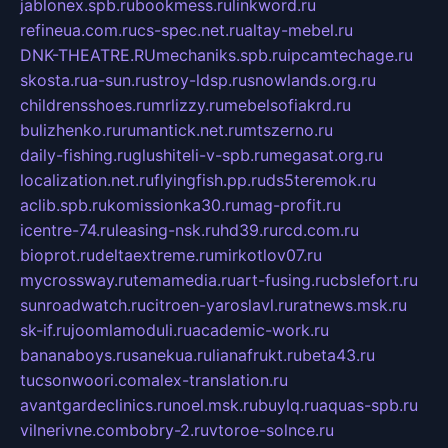
jablonex.spb.ru
bookmess.ru
linkword.ru
refineua.com.ru
cs-spec.net.ru
altay-mebel.ru
DNK-THEATRE.RU
mechaniks.spb.ru
ipcamtechage.ru
skosta.ru
a-sun.ru
stroy-ldsp.ru
snowlands.org.ru
childrensshoes.ru
mrlizzy.ru
mebelsofiakrd.ru
bulizhenko.ru
rumantick.net.ru
mtszerno.ru
daily-fishing.ru
glushiteli-v-spb.ru
megasat.org.ru
localization.net.ru
flyingfish.pp.ru
ds5teremok.ru
aclib.spb.ru
komissionka30.ru
mag-profit.ru
icentre-74.ru
leasing-nsk.ru
hd39.ru
rcd.com.ru
bioprot.ru
deltaextreme.ru
mirkotlov07.ru
mycrossway.ru
temamedia.ru
art-fusing.ru
cbslefort.ru
sunroadwatch.ru
citroen-yaroslavl.ru
ratnews.msk.ru
sk-if.ru
joomlamoduli.ru
academic-work.ru
bananaboys.ru
sanekua.ru
lianafrukt.ru
beta43.ru
tucsonwoori.com
alex-translation.ru
avantgardeclinics.ru
noel.msk.ru
buylq.ru
aquas-spb.ru
vilnerivne.com
bobry-2.ru
vtoroe-solnce.ru