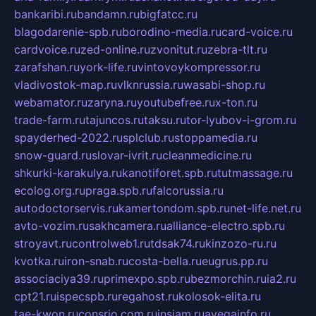
bankaribi.ru
bandamn.ru
bigfatcc.ru
blagodarenie-spb.ru
borodino-media.ru
card-voice.ru
cardvoice.ru
zed-online.ru
zvonitut.ru
zebra-tlt.ru
zarafshan.ru
york-life.ru
vintovoykompressor.ru
vladivostok-map.ru
vlknrussia.ru
wasabi-shop.ru
webamator.ru
zaryna.ru
youtubefree.ru
x-ton.ru
trade-farm.ru
tajuncos.ru
taksu.ru
tor-lyubov-i-grom.ru
spayderhed-2022.ru
splclub.ru
stoppamedia.ru
snow-guard.ru
slovar-ivrit.ru
cleanmedicine.ru
shkurki-karakulya.ru
kanotiforet.spb.ru
tutmassage.ru
ecolog.org.ru
praga.spb.ru
falcorussia.ru
autodoctorservis.ru
kamertondom.spb.ru
net-life.net.ru
avto-vozim.ru
sakhcamera.ru
alliance-electro.spb.ru
stroyavt.ru
controlweb1.ru
tdsak74.ru
kinzozo-ru.ru
kvotka.ru
iron-snab.ru
costa-bella.ru
eugrus.pp.ru
associaciya39.ru
primexpo.spb.ru
bezmorchin.ru
ia2.ru
cpt21.ru
ispecspb.ru
regahost.ru
kolosok-elita.ru
tae-kwon.ru
consrio.com.ru
insiam.ru
avegainfo.ru