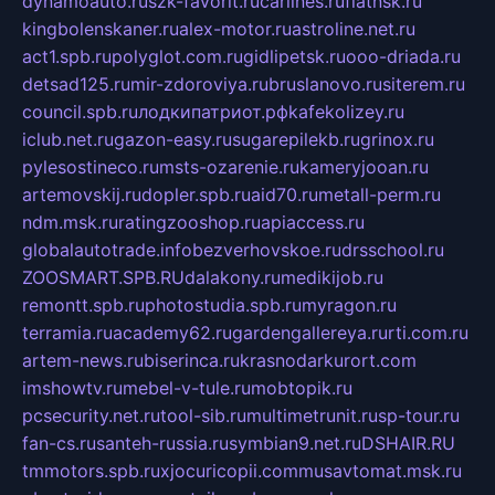
dynamoauto.ru
szk-favorit.ru
carlines.ru
flatnsk.ru
kingbolenskaner.ru
alex-motor.ru
astroline.net.ru
act1.spb.ru
polyglot.com.ru
gidlipetsk.ru
ooo-driada.ru
detsad125.ru
mir-zdoroviya.ru
bruslanovo.ru
siterem.ru
council.spb.ru
лодкипатриот.рф
kafekolizey.ru
iclub.net.ru
gazon-easy.ru
sugarepilekb.ru
grinox.ru
pylesostineco.ru
msts-ozarenie.ru
kameryjooan.ru
artemovskij.ru
dopler.spb.ru
aid70.ru
metall-perm.ru
ndm.msk.ru
ratingzooshop.ru
apiaccess.ru
globalautotrade.info
bezverhovskoe.ru
drsschool.ru
ZOOSMART.SPB.RU
dalakony.ru
medikijob.ru
remontt.spb.ru
photostudia.spb.ru
myragon.ru
terramia.ru
academy62.ru
gardengallereya.ru
rti.com.ru
artem-news.ru
biserinca.ru
krasnodarkurort.com
imshowtv.ru
mebel-v-tule.ru
mobtopik.ru
pcsecurity.net.ru
tool-sib.ru
multimetrunit.ru
sp-tour.ru
fan-cs.ru
santeh-russia.ru
symbian9.net.ru
DSHAIR.RU
tmmotors.spb.ru
xjocuricopii.com
musavtomat.msk.ru