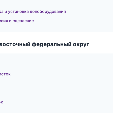
жа и установка допоборудования
ссия и сцепление
евосточный федеральный округ
осток
ок