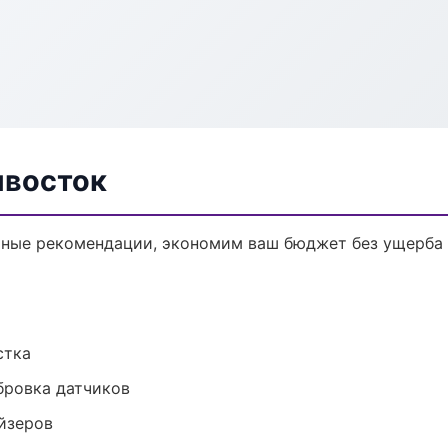
ивосток
чные рекомендации, экономим ваш бюджет без ущерба 
стка
ибровка датчиков
йзеров