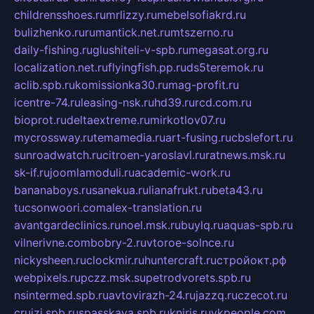
childrensshoes.ru
mrlizzy.ru
mebelsofiakrd.ru
bulizhenko.ru
rumantick.net.ru
mtszerno.ru
daily-fishing.ru
glushiteli-v-spb.ru
megasat.org.ru
localization.net.ru
flyingfish.pp.ru
ds5teremok.ru
aclib.spb.ru
komissionka30.ru
mag-profit.ru
icentre-74.ru
leasing-nsk.ru
hd39.ru
rcd.com.ru
bioprot.ru
deltaextreme.ru
mirkotlov07.ru
mycrossway.ru
temamedia.ru
art-fusing.ru
cbslefort.ru
sunroadwatch.ru
citroen-yaroslavl.ru
ratnews.msk.ru
sk-if.ru
joomlamoduli.ru
academic-work.ru
bananaboys.ru
sanekua.ru
lianafrukt.ru
beta43.ru
tucsonwoori.com
alex-translation.ru
avantgardeclinics.ru
noel.msk.ru
buylq.ru
aquas-spb.ru
vilnerivne.com
bobry-2.ru
vtoroe-solnce.ru
nickysheen.ru
clockmir.ru
huntercraft.ru
стройокт.рф
webpixels.ru
pczz.msk.su
petrodvorets.spb.ru
nsintermed.spb.ru
avtovirazh-24.ru
jazzq.ru
czecot.ru
cruizi.spb.ru
spasskaya.spb.ru
kniris.ru
vkpeople.com