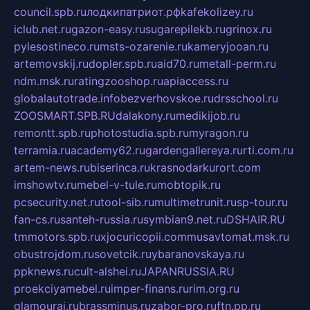
council.spb.ru
лодкипатриот.рф
kafekolizey.ru
iclub.net.ru
gazon-easy.ru
sugarepilekb.ru
grinox.ru
pylesostineco.ru
msts-ozarenie.ru
kameryjooan.ru
artemovskij.ru
dopler.spb.ru
aid70.ru
metall-perm.ru
ndm.msk.ru
ratingzooshop.ru
apiaccess.ru
globalautotrade.info
bezverhovskoe.ru
drsschool.ru
ZOOSMART.SPB.RU
dalakony.ru
medikijob.ru
remontt.spb.ru
photostudia.spb.ru
myragon.ru
terramia.ru
academy62.ru
gardengallereya.ru
rti.com.ru
artem-news.ru
biserinca.ru
krasnodarkurort.com
imshowtv.ru
mebel-v-tule.ru
mobtopik.ru
pcsecurity.net.ru
tool-sib.ru
multimetrunit.ru
sp-tour.ru
fan-cs.ru
santeh-russia.ru
symbian9.net.ru
DSHAIR.RU
tmmotors.spb.ru
xjocuricopii.com
musavtomat.msk.ru
obustrojdom.ru
sovetcik.ru
ybaranovskaya.ru
ppknews.ru
cult-alshei.ru
JAPANRUSSIA.RU
proekciyamebel.ru
imper-finans.ru
rim.org.ru
glamourai.ru
brassminus.ru
zabor-pro.ru
ftn.pp.ru