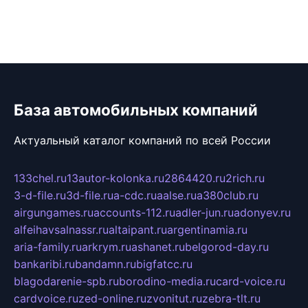
База автомобильных компаний
Актуальный каталог компаний по всей России
133chel.ru
13autor-kolonka.ru
2864420.ru
2rich.ru
3-d-file.ru
3d-file.ru
a-cdc.ru
aalse.ru
a380club.ru
airgungames.ru
accounts-112.ru
adler-jun.ru
adonyev.ru
alfeihavsalnassr.ru
altaipant.ru
argentinamia.ru
aria-family.ru
arkrym.ru
ashanet.ru
belgorod-day.ru
bankaribi.ru
bandamn.ru
bigfatcc.ru
blagodarenie-spb.ru
borodino-media.ru
card-voice.ru
cardvoice.ru
zed-online.ru
zvonitut.ru
zebra-tlt.ru