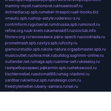
maminy-mysli.ru
arionorel.ru
khuseniosif.ru
dotmediacup.spb.ru
mebel-tiraspol.ru
all-books.biz
vmauto.spb.ru
shop-astyle.ru
derevo-s.ru
contrinform.ru
gutserial.ru
mdrussia.spb.ru
monod.ru
refine.org.ru
uk-krein.ru
kamensk61.ru
zooclub.info
filonov.org.ru
технокамск.рф
ra-spectr.ru
ooodriada.ru
promelmash.spb.ru
ixtys.spb.ru
fccity.ru
glamourstudio.spb.ru
kola-nature.org
spbmaster.spb.ru
musicoutlet.ru
china.msk.ru
bulldog.su
grimm-online.ru
outlander.net.ru
maga.spb.ru
anime-sell.ru
keseloy.ru
газприборсервис.рф
karmin.spb.ru
shekswood.ru
tischlermebel.ru
automall66.ru
mag-vladimir.ru
yardbar.ru
kiwitour.spb.ru
indesign.com.ru
freestylemebel.ru
bany-samara.ru
rsei.ru
naidisvoyput.ru
mgsn-invest.ru
ipkamerasannce.ru
alicante-house.ru
ibelka74.ru
cozyhouse.info
vlkargalev-studio.ru
700mb.ru
figura-ufa.ru
alina-live.ru
belarusiannews.ru
womenknow.ru
dos-vniimk.ru