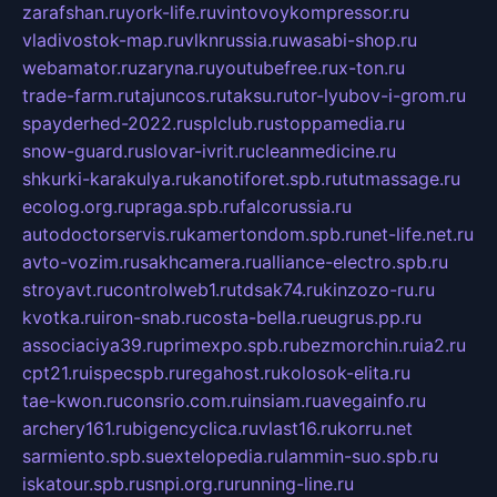
zarafshan.ru
york-life.ru
vintovoykompressor.ru
vladivostok-map.ru
vlknrussia.ru
wasabi-shop.ru
webamator.ru
zaryna.ru
youtubefree.ru
x-ton.ru
trade-farm.ru
tajuncos.ru
taksu.ru
tor-lyubov-i-grom.ru
spayderhed-2022.ru
splclub.ru
stoppamedia.ru
snow-guard.ru
slovar-ivrit.ru
cleanmedicine.ru
shkurki-karakulya.ru
kanotiforet.spb.ru
tutmassage.ru
ecolog.org.ru
praga.spb.ru
falcorussia.ru
autodoctorservis.ru
kamertondom.spb.ru
net-life.net.ru
avto-vozim.ru
sakhcamera.ru
alliance-electro.spb.ru
stroyavt.ru
controlweb1.ru
tdsak74.ru
kinzozo-ru.ru
kvotka.ru
iron-snab.ru
costa-bella.ru
eugrus.pp.ru
associaciya39.ru
primexpo.spb.ru
bezmorchin.ru
ia2.ru
cpt21.ru
ispecspb.ru
regahost.ru
kolosok-elita.ru
tae-kwon.ru
consrio.com.ru
insiam.ru
avegainfo.ru
archery161.ru
bigencyclica.ru
vlast16.ru
korru.net
sarmiento.spb.su
extelopedia.ru
lammin-suo.spb.ru
iskatour.spb.ru
snpi.org.ru
running-line.ru