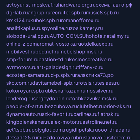
avtoyurist-moskva1.ru
hardware.org.ru
схема-авто.рф
dg-lab.ru
angrup.ru
recruiter.spb.ru
music8.spb.ru
krsk124.ru
kubok.spb.ru
romanofforex.ru
analitikaplus.ru
spyonline.ru
zosikamery.ru
sloboda-ural.pp.ru
AUTO-COM.SU
hohota.net
alimy.ru
online-z.com
aromat-vostoka.ru
otdelkaexp.ru
mobilvest.ru
bbd.net.ru
mebelshop.msk.ru
smp-forum.ru
bastion-td.ru
kosmoscreative.ru
avrmotors.ru
art-galadesign.ru
tiffany-c.ru
ecostep-samara.ru
d-p.spb.ru
галактика73.рф
sko.com.ru
davitamebel-spb.ru
fotsis.ru
tesiaes.ru
kokoroyari.spb.ru
blesna-kazan.ru
mossilver.ru
lenderoq.ru
sergeydobrin.ru
tochkazvuka.msk.ru
people-of-art.ru
bezzubova.ru
clubtibet.ru
orior-aks.ru
dynamoauto.ru
szk-favorit.ru
carlines.ru
flatnsk.ru
kingbolenskaner.ru
alex-motor.ru
astroline.net.ru
act1.spb.ru
polyglot.com.ru
gidlipetsk.ru
ooo-driada.ru
detsad125.ru
mir-zdoroviya.ru
bruslanovo.ru
siterem.ru