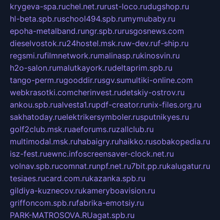
krygeva-spa.ru
chel.net.ru
rust-loco.ru
dugshop.ru
hl-beta.spb.ru
school494.spb.ru
mymubaby.ru
epoha-metalband.ru
ngr.spb.ru
rusgosnews.com
dieselvostok.ru
24hostel.msk.ru
w-dev.ru
f-ship.ru
regsmi.ru
filmnetwork.ru
malinasp.ru
kinosvin.ru
h2o-salon.ru
malutkayork.ru
deltaprim.spb.ru
tango-perm.ru
gooddir.ru
sgv.su
multiki-online.com
webkrasotki.com
cherinvest.ru
detskiy-ostrov.ru
ankou.spb.ru
alvesta1.ru
pdf-creator.ru
nix-files.org.ru
sakhatoday.ru
elektrikersymboler.ru
sputnikyes.ru
golf2club.msk.ru
aeforums.ru
zallclub.ru
multimodal.msk.ru
habaigry.ru
haikko.ru
sobakopedia.ru
isz-fest.ru
ewnc.info
screensaver-clock.net.ru
volnav.spb.ru
comnat.ru
npf.net.ru
7bit.pp.ru
kalugatur.ru
tesiaes.ru
card.com.ru
kazanka.spb.ru
gildiya-kuznecov.ru
kameryboavision.ru
griffoncom.spb.ru
fabrika-emotsiy.ru
PARK-MATROSOVA.RU
agat.spb.ru