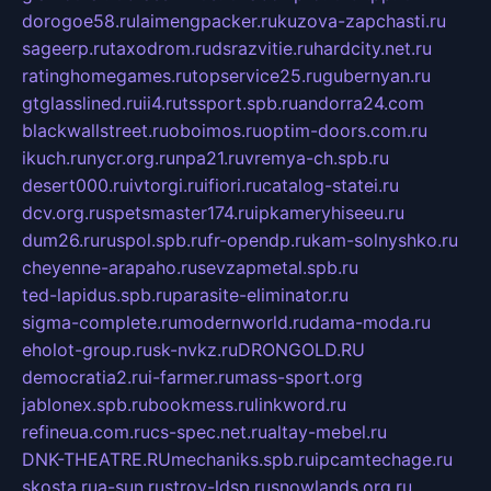
dorogoe58.ru
laimengpacker.ru
kuzova-zapchasti.ru
sageerp.ru
taxodrom.ru
dsrazvitie.ru
hardcity.net.ru
ratinghomegames.ru
topservice25.ru
gubernyan.ru
gtglasslined.ru
ii4.ru
tssport.spb.ru
andorra24.com
blackwallstreet.ru
oboimos.ru
optim-doors.com.ru
ikuch.ru
nycr.org.ru
npa21.ru
vremya-ch.spb.ru
desert000.ru
ivtorgi.ru
ifiori.ru
catalog-statei.ru
dcv.org.ru
spetsmaster174.ru
ipkameryhiseeu.ru
dum26.ru
ruspol.spb.ru
fr-opendp.ru
kam-solnyshko.ru
cheyenne-arapaho.ru
sevzapmetal.spb.ru
ted-lapidus.spb.ru
parasite-eliminator.ru
sigma-complete.ru
modernworld.ru
dama-moda.ru
eholot-group.ru
sk-nvkz.ru
DRONGOLD.RU
democratia2.ru
i-farmer.ru
mass-sport.org
jablonex.spb.ru
bookmess.ru
linkword.ru
refineua.com.ru
cs-spec.net.ru
altay-mebel.ru
DNK-THEATRE.RU
mechaniks.spb.ru
ipcamtechage.ru
skosta.ru
a-sun.ru
stroy-ldsp.ru
snowlands.org.ru