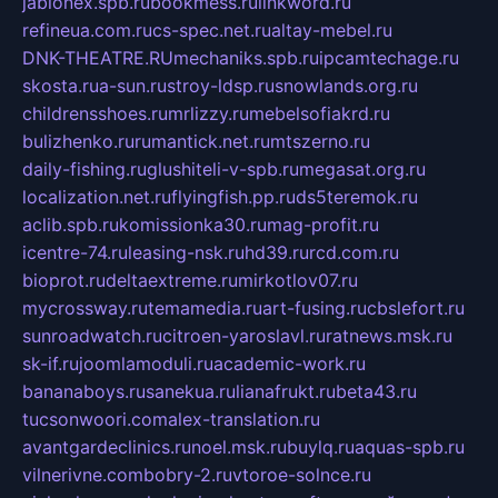
jablonex.spb.ru
bookmess.ru
linkword.ru
refineua.com.ru
cs-spec.net.ru
altay-mebel.ru
DNK-THEATRE.RU
mechaniks.spb.ru
ipcamtechage.ru
skosta.ru
a-sun.ru
stroy-ldsp.ru
snowlands.org.ru
childrensshoes.ru
mrlizzy.ru
mebelsofiakrd.ru
bulizhenko.ru
rumantick.net.ru
mtszerno.ru
daily-fishing.ru
glushiteli-v-spb.ru
megasat.org.ru
localization.net.ru
flyingfish.pp.ru
ds5teremok.ru
aclib.spb.ru
komissionka30.ru
mag-profit.ru
icentre-74.ru
leasing-nsk.ru
hd39.ru
rcd.com.ru
bioprot.ru
deltaextreme.ru
mirkotlov07.ru
mycrossway.ru
temamedia.ru
art-fusing.ru
cbslefort.ru
sunroadwatch.ru
citroen-yaroslavl.ru
ratnews.msk.ru
sk-if.ru
joomlamoduli.ru
academic-work.ru
bananaboys.ru
sanekua.ru
lianafrukt.ru
beta43.ru
tucsonwoori.com
alex-translation.ru
avantgardeclinics.ru
noel.msk.ru
buylq.ru
aquas-spb.ru
vilnerivne.com
bobry-2.ru
vtoroe-solnce.ru