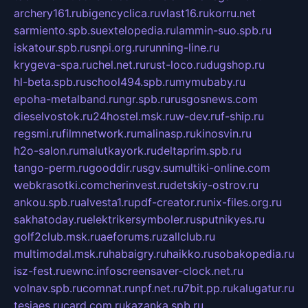
archery161.ru
bigencyclica.ru
vlast16.ru
korru.net
sarmiento.spb.su
extelopedia.ru
lammin-suo.spb.ru
iskatour.spb.ru
snpi.org.ru
running-line.ru
krygeva-spa.ru
chel.net.ru
rust-loco.ru
dugshop.ru
hl-beta.spb.ru
school494.spb.ru
mymubaby.ru
epoha-metalband.ru
ngr.spb.ru
rusgosnews.com
dieselvostok.ru
24hostel.msk.ru
w-dev.ru
f-ship.ru
regsmi.ru
filmnetwork.ru
malinasp.ru
kinosvin.ru
h2o-salon.ru
malutkayork.ru
deltaprim.spb.ru
tango-perm.ru
gooddir.ru
sgv.su
multiki-online.com
webkrasotki.com
cherinvest.ru
detskiy-ostrov.ru
ankou.spb.ru
alvesta1.ru
pdf-creator.ru
nix-files.org.ru
sakhatoday.ru
elektrikersymboler.ru
sputnikyes.ru
golf2club.msk.ru
aeforums.ru
zallclub.ru
multimodal.msk.ru
habaigry.ru
haikko.ru
sobakopedia.ru
isz-fest.ru
ewnc.info
screensaver-clock.net.ru
volnav.spb.ru
comnat.ru
npf.net.ru
7bit.pp.ru
kalugatur.ru
tesiaes.ru
card.com.ru
kazanka.spb.ru