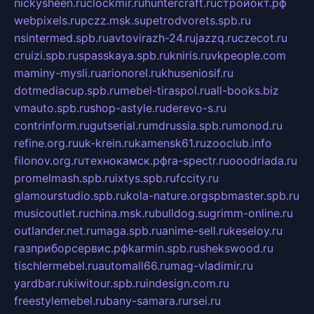
nickysheen.ru
clockmir.ru
huntercraft.ru
стройокт.рф
webpixels.ru
pczz.msk.su
petrodvorets.spb.ru
nsintermed.spb.ru
avtovirazh-24.ru
jazzq.ru
czecot.ru
cruizi.spb.ru
spasskaya.spb.ru
kniris.ru
vkpeople.com
maminy-mysli.ru
arionorel.ru
khuseniosif.ru
dotmediacup.spb.ru
mebel-tiraspol.ru
all-books.biz
vmauto.spb.ru
shop-astyle.ru
derevo-s.ru
contrinform.ru
gutserial.ru
mdrussia.spb.ru
monod.ru
refine.org.ru
uk-krein.ru
kamensk61.ru
zooclub.info
filonov.org.ru
технокамск.рф
ra-spectr.ru
ooodriada.ru
promelmash.spb.ru
ixtys.spb.ru
fccity.ru
glamourstudio.spb.ru
kola-nature.org
spbmaster.spb.ru
musicoutlet.ru
china.msk.ru
bulldog.su
grimm-online.ru
outlander.net.ru
maga.spb.ru
anime-sell.ru
keseloy.ru
газприборсервис.рф
karmin.spb.ru
shekswood.ru
tischlermebel.ru
automall66.ru
mag-vladimir.ru
yardbar.ru
kiwitour.spb.ru
indesign.com.ru
freestylemebel.ru
bany-samara.ru
rsei.ru