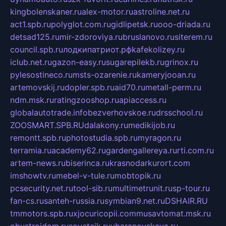
kingbolenskaner.ru
alex-motor.ru
astroline.net.ru
act1.spb.ru
polyglot.com.ru
gidlipetsk.ru
ooo-driada.ru
detsad125.ru
mir-zdoroviya.ru
bruslanovo.ru
siterem.ru
council.spb.ru
лодкипатриот.рф
kafekolizey.ru
iclub.net.ru
gazon-easy.ru
sugarepilekb.ru
grinox.ru
pylesostineco.ru
msts-ozarenie.ru
kameryjooan.ru
artemovskij.ru
dopler.spb.ru
aid70.ru
metall-perm.ru
ndm.msk.ru
ratingzooshop.ru
apiaccess.ru
globalautotrade.info
bezverhovskoe.ru
drsschool.ru
ZOOSMART.SPB.RU
dalakony.ru
medikijob.ru
remontt.spb.ru
photostudia.spb.ru
myragon.ru
terramia.ru
academy62.ru
gardengallereya.ru
rti.com.ru
artem-news.ru
biserinca.ru
krasnodarkurort.com
imshowtv.ru
mebel-v-tule.ru
mobtopik.ru
pcsecurity.net.ru
tool-sib.ru
multimetrunit.ru
sp-tour.ru
fan-cs.ru
santeh-russia.ru
symbian9.net.ru
DSHAIR.RU
tmmotors.spb.ru
xjocuricopii.com
musavtomat.msk.ru
obustrojdom.ru
sovetcik.ru
ybaranovskaya.ru