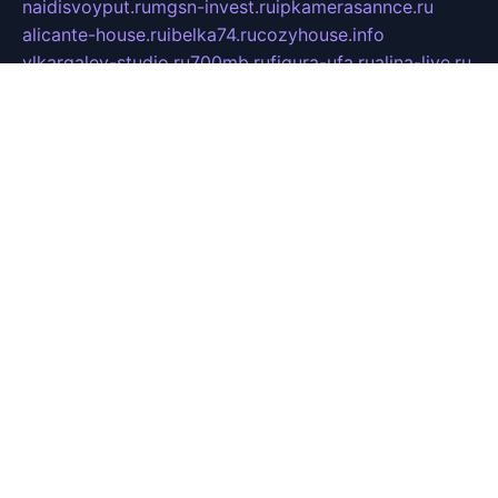
naidisvoyput.ru
mgsn-invest.ru
ipkamerasannce.ru
alicante-house.ru
ibelka74.ru
cozyhouse.info
vlkargalev-studio.ru
700mb.ru
figura-ufa.ru
alina-live.ru
belarusiannews.ru
womenknow.ru
dos-vniimk.ru
sega.net.ru
dv.net.ru
phenomenonsofhistory.com
telesputnik.net.ru
wall.pp.ru
pylesosroidmi.ru
gtc-clan.ru
cligs.ru
bibikazap.ru
popova.org.ru
netwhistler.spb.ru
bellvil.ru
bonzon.ru
iss-vladik.ru
defiparis.net.ru
las-gryzas.ru
amku.ru
electednews.spb.ru
feather.org.ru
spar72.ru
tankiigri.ru
dominus.com.ru
ibtree.ru
sanykool.pp.ru
unixlib.org.ru
menatep.spb.ru
gartenterrassen.ru
printeka.ru
skvozilka.com.ru
parkovka-pub.ru
lovemobi.ru
art-ru.ru
emulatorz.com.ru
alucomp.com.ru
tatforum.com.ru
alternativa-profi.ru
dermakler.ru
artsurvey.ru
aredir.ru
khimspas.ru
centr-maxi.ru
2018r.ru
bort-stomer-defort.ru
professional2.ru
gibsons.ru
artselena.ru
art-pilot.ru
ingredient.spb.ru