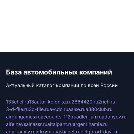
База автомобильных компаний
Актуальный каталог компаний по всей России
133chel.ru
13autor-kolonka.ru
2864420.ru
2rich.ru
3-d-file.ru
3d-file.ru
a-cdc.ru
aalse.ru
a380club.ru
airgungames.ru
accounts-112.ru
adler-jun.ru
adonyev.ru
alfeihavsalnassr.ru
altaipant.ru
argentinamia.ru
aria-family.ru
arkrym.ru
ashanet.ru
belgorod-day.ru