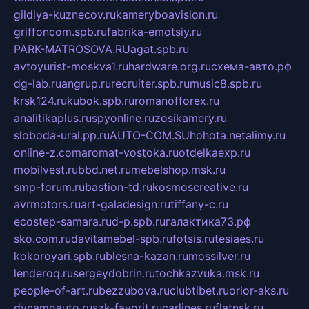
gildiya-kuznecov.ru
kameryboavision.ru
griffoncom.spb.ru
fabrika-emotsiy.ru
PARK-MATROSOVA.RU
agat.spb.ru
avtoyurist-moskva1.ru
hardware.org.ru
схема-авто.рф
dg-lab.ru
angrup.ru
recruiter.spb.ru
music8.spb.ru
krsk124.ru
kubok.spb.ru
romanofforex.ru
analitikaplus.ru
spyonline.ru
zosikamery.ru
sloboda-ural.pp.ru
AUTO-COM.SU
hohota.net
alimy.ru
online-z.com
aromat-vostoka.ru
otdelkaexp.ru
mobilvest.ru
bbd.net.ru
mebelshop.msk.ru
smp-forum.ru
bastion-td.ru
kosmoscreative.ru
avrmotors.ru
art-galadesign.ru
tiffany-c.ru
ecostep-samara.ru
d-p.spb.ru
галактика73.рф
sko.com.ru
davitamebel-spb.ru
fotsis.ru
tesiaes.ru
kokoroyari.spb.ru
blesna-kazan.ru
mossilver.ru
lenderoq.ru
sergeydobrin.ru
tochkazvuka.msk.ru
people-of-art.ru
bezzubova.ru
clubtibet.ru
orior-aks.ru
dynamoauto.ru
szk-favorit.ru
carlines.ru
flatnsk.ru