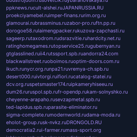
ppknews.ru
cult-alshei.ru
JAPANRUSSIA.RU
proekciyamebel.ru
imper-finans.ru
rim.org.ru
glamourai.ru
brassminus.ru
zabor-pro.ru
ftn.pp.ru
dorogoe58.ru
laimengpacker.ru
kuzova-zapchasti.ru
sageerp.ru
taxodrom.ru
dsrazvitie.ru
hardcity.net.ru
ratinghomegames.ru
topservice25.ru
gubernyan.ru
gtglasslined.ru
ii4.ru
tssport.spb.ru
andorra24.com
blackwallstreet.ru
oboimos.ru
optim-doors.com.ru
ikuch.ru
nycr.org.ru
npa21.ru
vremya-ch.spb.ru
desert000.ru
ivtorgi.ru
ifiori.ru
catalog-statei.ru
dcv.org.ru
spetsmaster174.ru
ipkameryhiseeu.ru
dum26.ru
ruspol.spb.ru
fr-opendp.ru
kam-solnyshko.ru
cheyenne-arapaho.ru
sevzapmetal.spb.ru
ted-lapidus.spb.ru
parasite-eliminator.ru
sigma-complete.ru
modernworld.ru
dama-moda.ru
eholot-group.ru
sk-nvkz.ru
DRONGOLD.RU
democratia2.ru
i-farmer.ru
mass-sport.org