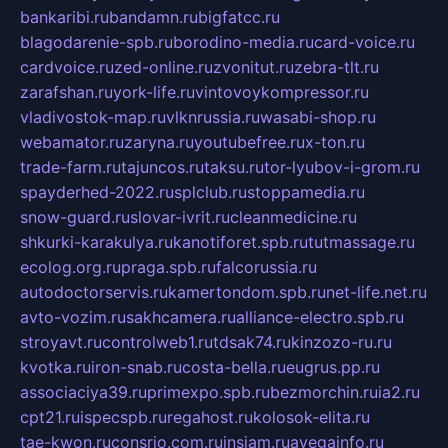
bankaribi.ru
bandamn.ru
bigfatcc.ru
blagodarenie-spb.ru
borodino-media.ru
card-voice.ru
cardvoice.ru
zed-online.ru
zvonitut.ru
zebra-tlt.ru
zarafshan.ru
york-life.ru
vintovoykompressor.ru
vladivostok-map.ru
vlknrussia.ru
wasabi-shop.ru
webamator.ru
zaryna.ru
youtubefree.ru
x-ton.ru
trade-farm.ru
tajuncos.ru
taksu.ru
tor-lyubov-i-grom.ru
spayderhed-2022.ru
splclub.ru
stoppamedia.ru
snow-guard.ru
slovar-ivrit.ru
cleanmedicine.ru
shkurki-karakulya.ru
kanotiforet.spb.ru
tutmassage.ru
ecolog.org.ru
praga.spb.ru
falcorussia.ru
autodoctorservis.ru
kamertondom.spb.ru
net-life.net.ru
avto-vozim.ru
sakhcamera.ru
alliance-electro.spb.ru
stroyavt.ru
controlweb1.ru
tdsak74.ru
kinzozo-ru.ru
kvotka.ru
iron-snab.ru
costa-bella.ru
eugrus.pp.ru
associaciya39.ru
primexpo.spb.ru
bezmorchin.ru
ia2.ru
cpt21.ru
ispecspb.ru
regahost.ru
kolosok-elita.ru
tae-kwon.ru
consrio.com.ru
insiam.ru
avegainfo.ru