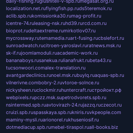
daily-fishing.ru
glushiteli-v-spb.ru
megasat.org.ru
localization.net.ru
flyingfish.pp.ru
ds5teremok.ru
aclib.spb.ru
komissionka30.ru
mag-profit.ru
icentre-74.ru
leasing-nsk.ru
hd39.ru
rcd.com.ru
bioprot.ru
deltaextreme.ru
mirkotlov07.ru
mycrossway.ru
temamedia.ru
art-fusing.ru
cbslefort.ru
sunroadwatch.ru
citroen-yaroslavl.ru
ratnews.msk.ru
sk-if.ru
joomlamoduli.ru
academic-work.ru
bananaboys.ru
sanekua.ru
lianafrukt.ru
beta43.ru
tucsonwoori.com
alex-translation.ru
avantgardeclinics.ru
noel.msk.ru
buylq.ru
aquas-spb.ru
vilnerivne.com
bobry-2.ru
vtoroe-solnce.ru
nickysheen.ru
clockmir.ru
huntercraft.ru
стройокт.рф
webpixels.ru
pczz.msk.su
petrodvorets.spb.ru
nsintermed.spb.ru
avtovirazh-24.ru
jazzq.ru
czecot.ru
cruizi.spb.ru
spasskaya.spb.ru
kniris.ru
vkpeople.com
maminy-mysli.ru
arionorel.ru
khuseniosif.ru
dotmediacup.spb.ru
mebel-tiraspol.ru
all-books.biz