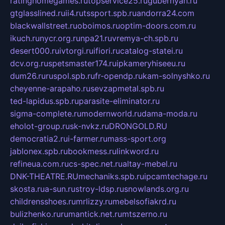
ratinghomegames.ru
topservice25.ru
gubernyan.ru
gtglasslined.ru
ii4.ru
tssport.spb.ru
andorra24.com
blackwallstreet.ru
oboimos.ru
optim-doors.com.ru
ikuch.ru
nycr.org.ru
npa21.ru
vremya-ch.spb.ru
desert000.ru
ivtorgi.ru
ifiori.ru
catalog-statei.ru
dcv.org.ru
spetsmaster174.ru
ipkameryhiseeu.ru
dum26.ru
ruspol.spb.ru
fr-opendp.ru
kam-solnyshko.ru
cheyenne-arapaho.ru
sevzapmetal.spb.ru
ted-lapidus.spb.ru
parasite-eliminator.ru
sigma-complete.ru
modernworld.ru
dama-moda.ru
eholot-group.ru
sk-nvkz.ru
DRONGOLD.RU
democratia2.ru
i-farmer.ru
mass-sport.org
jablonex.spb.ru
bookmess.ru
linkword.ru
refineua.com.ru
cs-spec.net.ru
altay-mebel.ru
DNK-THEATRE.RU
mechaniks.spb.ru
ipcamtechage.ru
skosta.ru
a-sun.ru
stroy-ldsp.ru
snowlands.org.ru
childrensshoes.ru
mrlizzy.ru
mebelsofiakrd.ru
bulizhenko.ru
rumantick.net.ru
mtszerno.ru