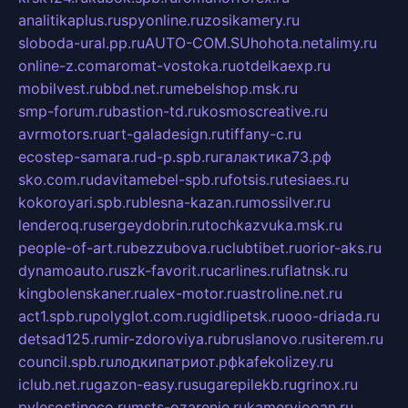
analitikaplus.ru
spyonline.ru
zosikamery.ru
sloboda-ural.pp.ru
AUTO-COM.SU
hohota.net
alimy.ru
online-z.com
aromat-vostoka.ru
otdelkaexp.ru
mobilvest.ru
bbd.net.ru
mebelshop.msk.ru
smp-forum.ru
bastion-td.ru
kosmoscreative.ru
avrmotors.ru
art-galadesign.ru
tiffany-c.ru
ecostep-samara.ru
d-p.spb.ru
галактика73.рф
sko.com.ru
davitamebel-spb.ru
fotsis.ru
tesiaes.ru
kokoroyari.spb.ru
blesna-kazan.ru
mossilver.ru
lenderoq.ru
sergeydobrin.ru
tochkazvuka.msk.ru
people-of-art.ru
bezzubova.ru
clubtibet.ru
orior-aks.ru
dynamoauto.ru
szk-favorit.ru
carlines.ru
flatnsk.ru
kingbolenskaner.ru
alex-motor.ru
astroline.net.ru
act1.spb.ru
polyglot.com.ru
gidlipetsk.ru
ooo-driada.ru
detsad125.ru
mir-zdoroviya.ru
bruslanovo.ru
siterem.ru
council.spb.ru
лодкипатриот.рф
kafekolizey.ru
iclub.net.ru
gazon-easy.ru
sugarepilekb.ru
grinox.ru
pylesostineco.ru
msts-ozarenie.ru
kameryjooan.ru