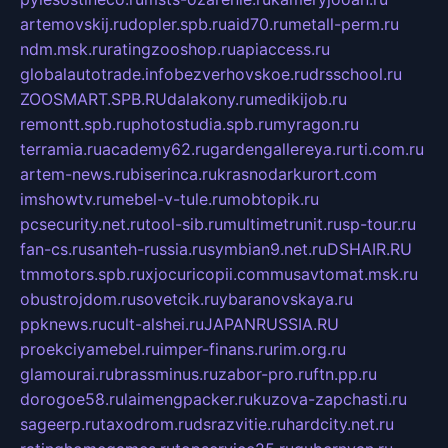
artemovskij.ru
dopler.spb.ru
aid70.ru
metall-perm.ru
ndm.msk.ru
ratingzooshop.ru
apiaccess.ru
globalautotrade.info
bezverhovskoe.ru
drsschool.ru
ZOOSMART.SPB.RU
dalakony.ru
medikijob.ru
remontt.spb.ru
photostudia.spb.ru
myragon.ru
terramia.ru
academy62.ru
gardengallereya.ru
rti.com.ru
artem-news.ru
biserinca.ru
krasnodarkurort.com
imshowtv.ru
mebel-v-tule.ru
mobtopik.ru
pcsecurity.net.ru
tool-sib.ru
multimetrunit.ru
sp-tour.ru
fan-cs.ru
santeh-russia.ru
symbian9.net.ru
DSHAIR.RU
tmmotors.spb.ru
xjocuricopii.com
musavtomat.msk.ru
obustrojdom.ru
sovetcik.ru
ybaranovskaya.ru
ppknews.ru
cult-alshei.ru
JAPANRUSSIA.RU
proekciyamebel.ru
imper-finans.ru
rim.org.ru
glamourai.ru
brassminus.ru
zabor-pro.ru
ftn.pp.ru
dorogoe58.ru
laimengpacker.ru
kuzova-zapchasti.ru
sageerp.ru
taxodrom.ru
dsrazvitie.ru
hardcity.net.ru