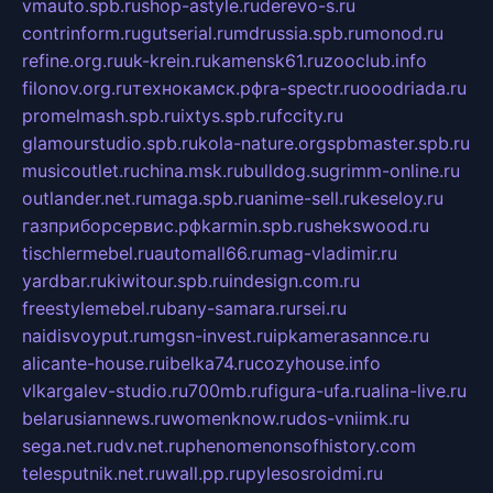
vmauto.spb.ru
shop-astyle.ru
derevo-s.ru
contrinform.ru
gutserial.ru
mdrussia.spb.ru
monod.ru
refine.org.ru
uk-krein.ru
kamensk61.ru
zooclub.info
filonov.org.ru
технокамск.рф
ra-spectr.ru
ooodriada.ru
promelmash.spb.ru
ixtys.spb.ru
fccity.ru
glamourstudio.spb.ru
kola-nature.org
spbmaster.spb.ru
musicoutlet.ru
china.msk.ru
bulldog.su
grimm-online.ru
outlander.net.ru
maga.spb.ru
anime-sell.ru
keseloy.ru
газприборсервис.рф
karmin.spb.ru
shekswood.ru
tischlermebel.ru
automall66.ru
mag-vladimir.ru
yardbar.ru
kiwitour.spb.ru
indesign.com.ru
freestylemebel.ru
bany-samara.ru
rsei.ru
naidisvoyput.ru
mgsn-invest.ru
ipkamerasannce.ru
alicante-house.ru
ibelka74.ru
cozyhouse.info
vlkargalev-studio.ru
700mb.ru
figura-ufa.ru
alina-live.ru
belarusiannews.ru
womenknow.ru
dos-vniimk.ru
sega.net.ru
dv.net.ru
phenomenonsofhistory.com
telesputnik.net.ru
wall.pp.ru
pylesosroidmi.ru