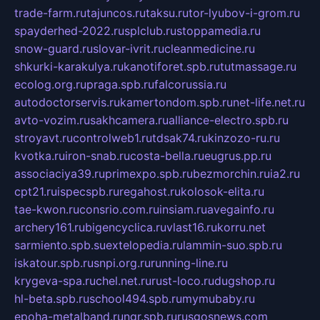
trade-farm.ru
tajuncos.ru
taksu.ru
tor-lyubov-i-grom.ru
spayderhed-2022.ru
splclub.ru
stoppamedia.ru
snow-guard.ru
slovar-ivrit.ru
cleanmedicine.ru
shkurki-karakulya.ru
kanotiforet.spb.ru
tutmassage.ru
ecolog.org.ru
praga.spb.ru
falcorussia.ru
autodoctorservis.ru
kamertondom.spb.ru
net-life.net.ru
avto-vozim.ru
sakhcamera.ru
alliance-electro.spb.ru
stroyavt.ru
controlweb1.ru
tdsak74.ru
kinzozo-ru.ru
kvotka.ru
iron-snab.ru
costa-bella.ru
eugrus.pp.ru
associaciya39.ru
primexpo.spb.ru
bezmorchin.ru
ia2.ru
cpt21.ru
ispecspb.ru
regahost.ru
kolosok-elita.ru
tae-kwon.ru
consrio.com.ru
insiam.ru
avegainfo.ru
archery161.ru
bigencyclica.ru
vlast16.ru
korru.net
sarmiento.spb.su
extelopedia.ru
lammin-suo.spb.ru
iskatour.spb.ru
snpi.org.ru
running-line.ru
krygeva-spa.ru
chel.net.ru
rust-loco.ru
dugshop.ru
hl-beta.spb.ru
school494.spb.ru
mymubaby.ru
epoha-metalband.ru
ngr.spb.ru
rusgosnews.com