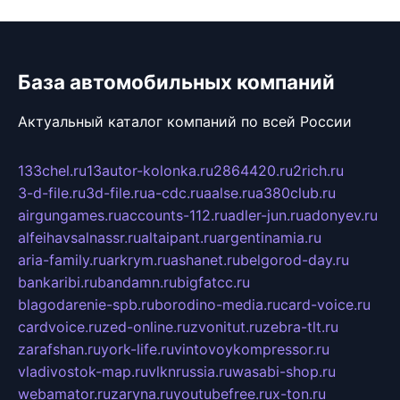
База автомобильных компаний
Актуальный каталог компаний по всей России
133chel.ru
13autor-kolonka.ru
2864420.ru
2rich.ru
3-d-file.ru
3d-file.ru
a-cdc.ru
aalse.ru
a380club.ru
airgungames.ru
accounts-112.ru
adler-jun.ru
adonyev.ru
alfeihavsalnassr.ru
altaipant.ru
argentinamia.ru
aria-family.ru
arkrym.ru
ashanet.ru
belgorod-day.ru
bankaribi.ru
bandamn.ru
bigfatcc.ru
blagodarenie-spb.ru
borodino-media.ru
card-voice.ru
cardvoice.ru
zed-online.ru
zvonitut.ru
zebra-tlt.ru
zarafshan.ru
york-life.ru
vintovoykompressor.ru
vladivostok-map.ru
vlknrussia.ru
wasabi-shop.ru
webamator.ru
zaryna.ru
youtubefree.ru
x-ton.ru