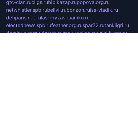
gtc-clan.ru
cligs.ru
bibikazap.ru
popova.org.ru
netwhistler.spb.ru
bellvil.ru
bonzon.ru
iss-vladik.ru
defiparis.net.ru
las-gryzas.ru
amku.ru
electednews.spb.ru
feather.org.ru
spar72.ru
tankiigri.ru
dominus.com.ru
ibtree.ru
sanykool.pp.ru
unixlib.org.ru
menatep.spb.ru
gartenterrassen.ru
printeka.ru
skvozilka.com.ru
parkovka-pub.ru
lovemobi.ru
art-ru.ru
emulatorz.com.ru
alucomp.com.ru
tatforum.com.ru
alternativa-profi.ru
dermakler.ru
artsurvey.ru
aredir.ru
khimspas.ru
centr-maxi.ru
2018r.ru
bort-stomer-defort.ru
professional2.ru
gibsons.ru
artselena.ru
art-pilot.ru
ingredient.spb.ru
npfpolimer.spb.ru
argentum.spb.ru
hom-edu.ru
af-num.ru
cashadvanceamericasev.org
trexp.spb.ru
apteka-gerzena.ru
vasilyevka.msk.ru
personalloanrgx.org
tishanskiysdk.ru
atma-volga.ru
yoga-media.ru
asmirnov.ru
betonvodincovo.ru
panonature.spb.ru
altai-team.ru
svobodatort.ru