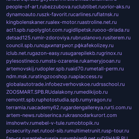
people-of-art.ru
bezzubova.ru
clubtibet.ru
orior-aks.ru
dynamoauto.ru
szk-favorit.ru
carlines.ru
flatnsk.ru
kingbolenskaner.ru
alex-motor.ru
astroline.net.ru
act1.spb.ru
polyglot.com.ru
gidlipetsk.ru
ooo-driada.ru
detsad125.ru
mir-zdoroviya.ru
bruslanovo.ru
siterem.ru
council.spb.ru
лодкипатриот.рф
kafekolizey.ru
iclub.net.ru
gazon-easy.ru
sugarepilekb.ru
grinox.ru
pylesostineco.ru
msts-ozarenie.ru
kameryjooan.ru
artemovskij.ru
dopler.spb.ru
aid70.ru
metall-perm.ru
ndm.msk.ru
ratingzooshop.ru
apiaccess.ru
globalautotrade.info
bezverhovskoe.ru
drsschool.ru
ZOOSMART.SPB.RU
dalakony.ru
medikijob.ru
remontt.spb.ru
photostudia.spb.ru
myragon.ru
terramia.ru
academy62.ru
gardengallereya.ru
rti.com.ru
artem-news.ru
biserinca.ru
krasnodarkurort.com
imshowtv.ru
mebel-v-tule.ru
mobtopik.ru
pcsecurity.net.ru
tool-sib.ru
multimetrunit.ru
sp-tour.ru
fan-cs.ru
santeh-russia.ru
symbian9.net.ru
DSHAIR.RU