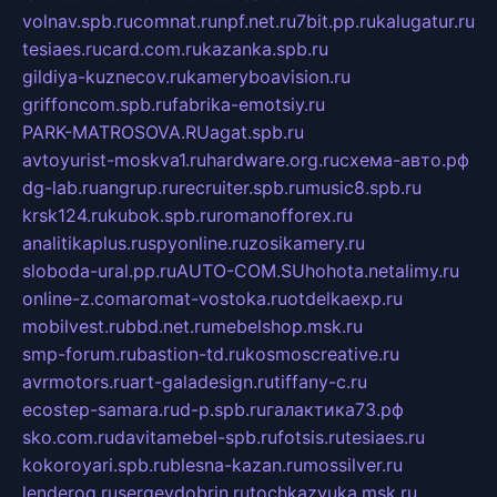
volnav.spb.ru
comnat.ru
npf.net.ru
7bit.pp.ru
kalugatur.ru
tesiaes.ru
card.com.ru
kazanka.spb.ru
gildiya-kuznecov.ru
kameryboavision.ru
griffoncom.spb.ru
fabrika-emotsiy.ru
PARK-MATROSOVA.RU
agat.spb.ru
avtoyurist-moskva1.ru
hardware.org.ru
схема-авто.рф
dg-lab.ru
angrup.ru
recruiter.spb.ru
music8.spb.ru
krsk124.ru
kubok.spb.ru
romanofforex.ru
analitikaplus.ru
spyonline.ru
zosikamery.ru
sloboda-ural.pp.ru
AUTO-COM.SU
hohota.net
alimy.ru
online-z.com
aromat-vostoka.ru
otdelkaexp.ru
mobilvest.ru
bbd.net.ru
mebelshop.msk.ru
smp-forum.ru
bastion-td.ru
kosmoscreative.ru
avrmotors.ru
art-galadesign.ru
tiffany-c.ru
ecostep-samara.ru
d-p.spb.ru
галактика73.рф
sko.com.ru
davitamebel-spb.ru
fotsis.ru
tesiaes.ru
kokoroyari.spb.ru
blesna-kazan.ru
mossilver.ru
lenderoq.ru
sergeydobrin.ru
tochkazvuka.msk.ru