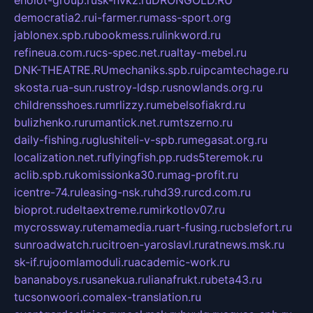
eholot-group.ru
sk-nvkz.ru
DRONGOLD.RU
democratia2.ru
i-farmer.ru
mass-sport.org
jablonex.spb.ru
bookmess.ru
linkword.ru
refineua.com.ru
cs-spec.net.ru
altay-mebel.ru
DNK-THEATRE.RU
mechaniks.spb.ru
ipcamtechage.ru
skosta.ru
a-sun.ru
stroy-ldsp.ru
snowlands.org.ru
childrensshoes.ru
mrlizzy.ru
mebelsofiakrd.ru
bulizhenko.ru
rumantick.net.ru
mtszerno.ru
daily-fishing.ru
glushiteli-v-spb.ru
megasat.org.ru
localization.net.ru
flyingfish.pp.ru
ds5teremok.ru
aclib.spb.ru
komissionka30.ru
mag-profit.ru
icentre-74.ru
leasing-nsk.ru
hd39.ru
rcd.com.ru
bioprot.ru
deltaextreme.ru
mirkotlov07.ru
mycrossway.ru
temamedia.ru
art-fusing.ru
cbslefort.ru
sunroadwatch.ru
citroen-yaroslavl.ru
ratnews.msk.ru
sk-if.ru
joomlamoduli.ru
academic-work.ru
bananaboys.ru
sanekua.ru
lianafrukt.ru
beta43.ru
tucsonwoori.com
alex-translation.ru