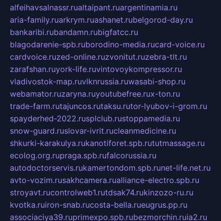
alfeihavsalnassr.ru
altaipant.ru
argentinamia.ru
aria-family.ru
arkrym.ru
ashanet.ru
belgorod-day.ru
bankaribi.ru
bandamn.ru
bigfatcc.ru
blagodarenie-spb.ru
borodino-media.ru
card-voice.ru
cardvoice.ru
zed-online.ru
zvonitut.ru
zebra-tlt.ru
zarafshan.ru
york-life.ru
vintovoykompressor.ru
vladivostok-map.ru
vlknrussia.ru
wasabi-shop.ru
webamator.ru
zaryna.ru
youtubefree.ru
x-ton.ru
trade-farm.ru
tajuncos.ru
taksu.ru
tor-lyubov-i-grom.ru
spayderhed-2022.ru
splclub.ru
stoppamedia.ru
snow-guard.ru
slovar-ivrit.ru
cleanmedicine.ru
shkurki-karakulya.ru
kanotiforet.spb.ru
tutmassage.ru
ecolog.org.ru
praga.spb.ru
falcorussia.ru
autodoctorservis.ru
kamertondom.spb.ru
net-life.net.ru
avto-vozim.ru
sakhcamera.ru
alliance-electro.spb.ru
stroyavt.ru
controlweb1.ru
tdsak74.ru
kinzozo-ru.ru
kvotka.ru
iron-snab.ru
costa-bella.ru
eugrus.pp.ru
associaciya39.ru
primexpo.spb.ru
bezmorchin.ru
ia2.ru