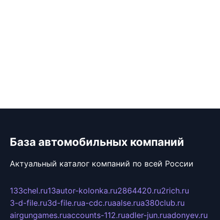
База автомобильных компаний
Актуальный каталог компаний по всей России
133chel.ru
13autor-kolonka.ru
2864420.ru
2rich.ru
3-d-file.ru
3d-file.ru
a-cdc.ru
aalse.ru
a380club.ru
airgungames.ru
accounts-112.ru
adler-jun.ru
adonyev.ru