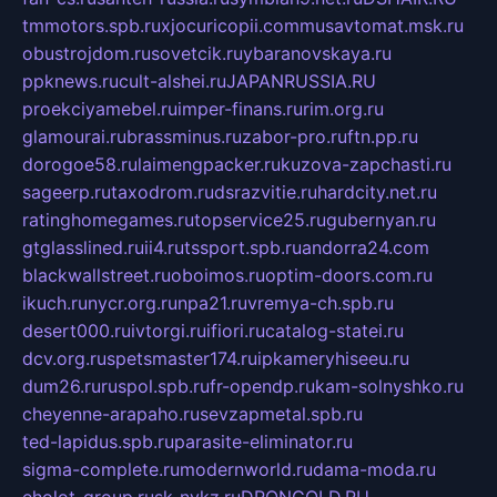
tmmotors.spb.ru
xjocuricopii.com
musavtomat.msk.ru
obustrojdom.ru
sovetcik.ru
ybaranovskaya.ru
ppknews.ru
cult-alshei.ru
JAPANRUSSIA.RU
proekciyamebel.ru
imper-finans.ru
rim.org.ru
glamourai.ru
brassminus.ru
zabor-pro.ru
ftn.pp.ru
dorogoe58.ru
laimengpacker.ru
kuzova-zapchasti.ru
sageerp.ru
taxodrom.ru
dsrazvitie.ru
hardcity.net.ru
ratinghomegames.ru
topservice25.ru
gubernyan.ru
gtglasslined.ru
ii4.ru
tssport.spb.ru
andorra24.com
blackwallstreet.ru
oboimos.ru
optim-doors.com.ru
ikuch.ru
nycr.org.ru
npa21.ru
vremya-ch.spb.ru
desert000.ru
ivtorgi.ru
ifiori.ru
catalog-statei.ru
dcv.org.ru
spetsmaster174.ru
ipkameryhiseeu.ru
dum26.ru
ruspol.spb.ru
fr-opendp.ru
kam-solnyshko.ru
cheyenne-arapaho.ru
sevzapmetal.spb.ru
ted-lapidus.spb.ru
parasite-eliminator.ru
sigma-complete.ru
modernworld.ru
dama-moda.ru