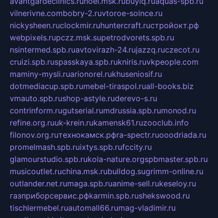
avantgardeclinics.ru
noel.msk.ru
buylq.ru
aquas-spb.ru
vilnerivne.com
bobry-2.ru
vtoroe-solnce.ru
nickysheen.ru
clockmir.ru
huntercraft.ru
стройокт.рф
webpixels.ru
pczz.msk.su
petrodvorets.spb.ru
nsintermed.spb.ru
avtovirazh-24.ru
jazzq.ru
czecot.ru
cruizi.spb.ru
spasskaya.spb.ru
kniris.ru
vkpeople.com
maminy-mysli.ru
arionorel.ru
khuseniosif.ru
dotmediacup.spb.ru
mebel-tiraspol.ru
all-books.biz
vmauto.spb.ru
shop-astyle.ru
derevo-s.ru
contrinform.ru
gutserial.ru
mdrussia.spb.ru
monod.ru
refine.org.ru
uk-krein.ru
kamensk61.ru
zooclub.info
filonov.org.ru
технокамск.рф
ra-spectr.ru
ooodriada.ru
promelmash.spb.ru
ixtys.spb.ru
fccity.ru
glamourstudio.spb.ru
kola-nature.org
spbmaster.spb.ru
musicoutlet.ru
china.msk.ru
bulldog.su
grimm-online.ru
outlander.net.ru
maga.spb.ru
anime-sell.ru
keseloy.ru
газприборсервис.рф
karmin.spb.ru
shekswood.ru
tischlermebel.ru
automall66.ru
mag-vladimir.ru