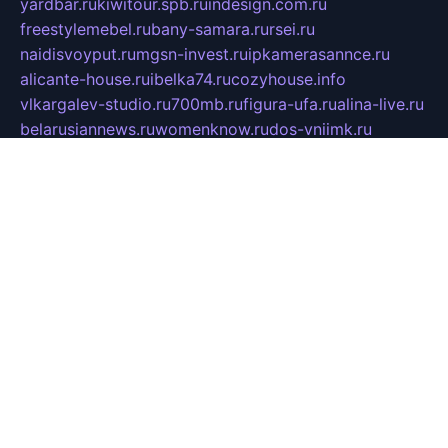
yardbar.ru
kiwitour.spb.ru
indesign.com.ru
freestylemebel.ru
bany-samara.ru
rsei.ru
naidisvoyput.ru
mgsn-invest.ru
ipkamerasannce.ru
alicante-house.ru
ibelka74.ru
cozyhouse.info
vlkargalev-studio.ru
700mb.ru
figura-ufa.ru
alina-live.ru
belarusiannews.ru
womenknow.ru
dos-vniimk.ru
sega.net.ru
dv.net.ru
phenomenonsofhistory.com
telesputnik.net.ru
wall.pp.ru
pylesosroidmi.ru
gtc-clan.ru
cligs.ru
bibikazap.ru
popova.org.ru
netwhistler.spb.ru
bellvil.ru
bonzon.ru
iss-vladik.ru
defiparis.net.ru
las-gryzas.ru
amku.ru
electednews.spb.ru
feather.org.ru
spar72.ru
tankiigri.ru
dominus.com.ru
ibtree.ru
sanykool.pp.ru
unixlib.org.ru
menatep.spb.ru
gartenterrassen.ru
printeka.ru
skvozilka.com.ru
parkovka-pub.ru
lovemobi.ru
art-ru.ru
emulatorz.com.ru
alucomp.com.ru
tatforum.com.ru
alternativa-profi.ru
dermakler.ru
artsurvey.ru
aredir.ru
khimspas.ru
centr-maxi.ru
2018r.ru