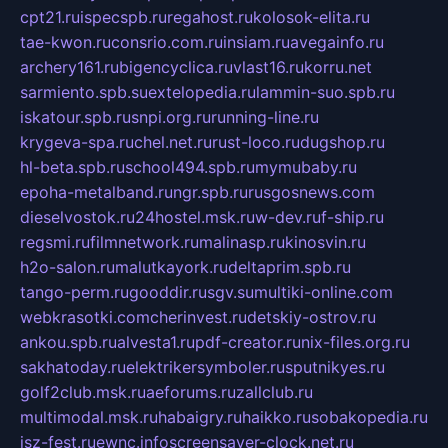
cpt21.ru
ispecspb.ru
regahost.ru
kolosok-elita.ru
tae-kwon.ru
consrio.com.ru
insiam.ru
avegainfo.ru
archery161.ru
bigencyclica.ru
vlast16.ru
korru.net
sarmiento.spb.su
extelopedia.ru
lammin-suo.spb.ru
iskatour.spb.ru
snpi.org.ru
running-line.ru
krygeva-spa.ru
chel.net.ru
rust-loco.ru
dugshop.ru
hl-beta.spb.ru
school494.spb.ru
mymubaby.ru
epoha-metalband.ru
ngr.spb.ru
rusgosnews.com
dieselvostok.ru
24hostel.msk.ru
w-dev.ru
f-ship.ru
regsmi.ru
filmnetwork.ru
malinasp.ru
kinosvin.ru
h2o-salon.ru
malutkayork.ru
deltaprim.spb.ru
tango-perm.ru
gooddir.ru
sgv.su
multiki-online.com
webkrasotki.com
cherinvest.ru
detskiy-ostrov.ru
ankou.spb.ru
alvesta1.ru
pdf-creator.ru
nix-files.org.ru
sakhatoday.ru
elektrikersymboler.ru
sputnikyes.ru
golf2club.msk.ru
aeforums.ru
zallclub.ru
multimodal.msk.ru
habaigry.ru
haikko.ru
sobakopedia.ru
isz-fest.ru
ewnc.info
screensaver-clock.net.ru