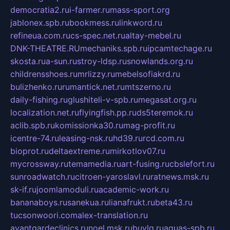
democratia2.ru
i-farmer.ru
mass-sport.org
jablonex.spb.ru
bookmess.ru
linkword.ru
refineua.com.ru
cs-spec.net.ru
altay-mebel.ru
DNK-THEATRE.RU
mechaniks.spb.ru
ipcamtechage.ru
skosta.ru
a-sun.ru
stroy-ldsp.ru
snowlands.org.ru
childrensshoes.ru
mrlizzy.ru
mebelsofiakrd.ru
bulizhenko.ru
rumantick.net.ru
mtszerno.ru
daily-fishing.ru
glushiteli-v-spb.ru
megasat.org.ru
localization.net.ru
flyingfish.pp.ru
ds5teremok.ru
aclib.spb.ru
komissionka30.ru
mag-profit.ru
icentre-74.ru
leasing-nsk.ru
hd39.ru
rcd.com.ru
bioprot.ru
deltaextreme.ru
mirkotlov07.ru
mycrossway.ru
temamedia.ru
art-fusing.ru
cbslefort.ru
sunroadwatch.ru
citroen-yaroslavl.ru
ratnews.msk.ru
sk-if.ru
joomlamoduli.ru
academic-work.ru
bananaboys.ru
sanekua.ru
lianafrukt.ru
beta43.ru
tucsonwoori.com
alex-translation.ru
avantgardeclinics.ru
noel.msk.ru
buylq.ru
aquas-spb.ru