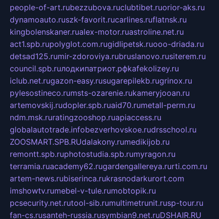
people-of-art.ru
bezzubova.ru
clubtibet.ru
orior-aks.ru
dynamoauto.ru
szk-favorit.ru
carlines.ru
flatnsk.ru
kingbolenskaner.ru
alex-motor.ru
astroline.net.ru
act1.spb.ru
polyglot.com.ru
gidlipetsk.ru
ooo-driada.ru
detsad125.ru
mir-zdoroviya.ru
bruslanovo.ru
siterem.ru
council.spb.ru
лодкипатриот.рф
kafekolizey.ru
iclub.net.ru
gazon-easy.ru
sugarepilekb.ru
grinox.ru
pylesostineco.ru
msts-ozarenie.ru
kameryjooan.ru
artemovskij.ru
dopler.spb.ru
aid70.ru
metall-perm.ru
ndm.msk.ru
ratingzooshop.ru
apiaccess.ru
globalautotrade.info
bezverhovskoe.ru
drsschool.ru
ZOOSMART.SPB.RU
dalakony.ru
medikijob.ru
remontt.spb.ru
photostudia.spb.ru
myragon.ru
terramia.ru
academy62.ru
gardengallereya.ru
rti.com.ru
artem-news.ru
biserinca.ru
krasnodarkurort.com
imshowtv.ru
mebel-v-tule.ru
mobtopik.ru
pcsecurity.net.ru
tool-sib.ru
multimetrunit.ru
sp-tour.ru
fan-cs.ru
santeh-russia.ru
symbian9.net.ru
DSHAIR.RU