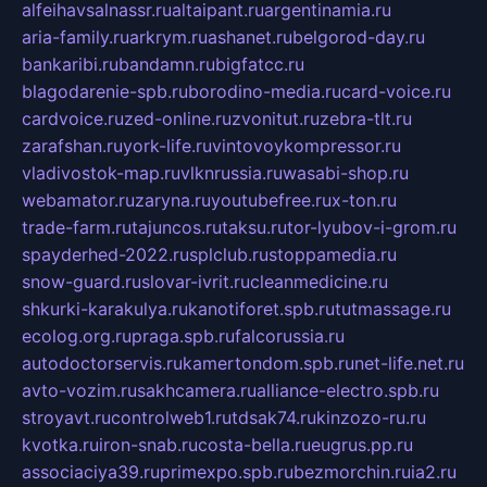
alfeihavsalnassr.ru
altaipant.ru
argentinamia.ru
aria-family.ru
arkrym.ru
ashanet.ru
belgorod-day.ru
bankaribi.ru
bandamn.ru
bigfatcc.ru
blagodarenie-spb.ru
borodino-media.ru
card-voice.ru
cardvoice.ru
zed-online.ru
zvonitut.ru
zebra-tlt.ru
zarafshan.ru
york-life.ru
vintovoykompressor.ru
vladivostok-map.ru
vlknrussia.ru
wasabi-shop.ru
webamator.ru
zaryna.ru
youtubefree.ru
x-ton.ru
trade-farm.ru
tajuncos.ru
taksu.ru
tor-lyubov-i-grom.ru
spayderhed-2022.ru
splclub.ru
stoppamedia.ru
snow-guard.ru
slovar-ivrit.ru
cleanmedicine.ru
shkurki-karakulya.ru
kanotiforet.spb.ru
tutmassage.ru
ecolog.org.ru
praga.spb.ru
falcorussia.ru
autodoctorservis.ru
kamertondom.spb.ru
net-life.net.ru
avto-vozim.ru
sakhcamera.ru
alliance-electro.spb.ru
stroyavt.ru
controlweb1.ru
tdsak74.ru
kinzozo-ru.ru
kvotka.ru
iron-snab.ru
costa-bella.ru
eugrus.pp.ru
associaciya39.ru
primexpo.spb.ru
bezmorchin.ru
ia2.ru