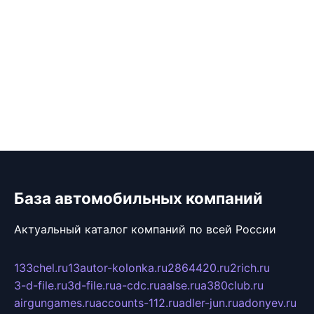
База автомобильных компаний
Актуальный каталог компаний по всей России
133chel.ru
13autor-kolonka.ru
2864420.ru
2rich.ru
3-d-file.ru
3d-file.ru
a-cdc.ru
aalse.ru
a380club.ru
airgungames.ru
accounts-112.ru
adler-jun.ru
adonyev.ru