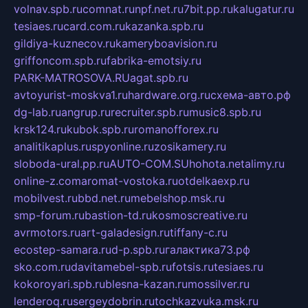
volnav.spb.ru
comnat.ru
npf.net.ru
7bit.pp.ru
kalugatur.ru
tesiaes.ru
card.com.ru
kazanka.spb.ru
gildiya-kuznecov.ru
kameryboavision.ru
griffoncom.spb.ru
fabrika-emotsiy.ru
PARK-MATROSOVA.RU
agat.spb.ru
avtoyurist-moskva1.ru
hardware.org.ru
схема-авто.рф
dg-lab.ru
angrup.ru
recruiter.spb.ru
music8.spb.ru
krsk124.ru
kubok.spb.ru
romanofforex.ru
analitikaplus.ru
spyonline.ru
zosikamery.ru
sloboda-ural.pp.ru
AUTO-COM.SU
hohota.net
alimy.ru
online-z.com
aromat-vostoka.ru
otdelkaexp.ru
mobilvest.ru
bbd.net.ru
mebelshop.msk.ru
smp-forum.ru
bastion-td.ru
kosmoscreative.ru
avrmotors.ru
art-galadesign.ru
tiffany-c.ru
ecostep-samara.ru
d-p.spb.ru
галактика73.рф
sko.com.ru
davitamebel-spb.ru
fotsis.ru
tesiaes.ru
kokoroyari.spb.ru
blesna-kazan.ru
mossilver.ru
lenderoq.ru
sergeydobrin.ru
tochkazvuka.msk.ru