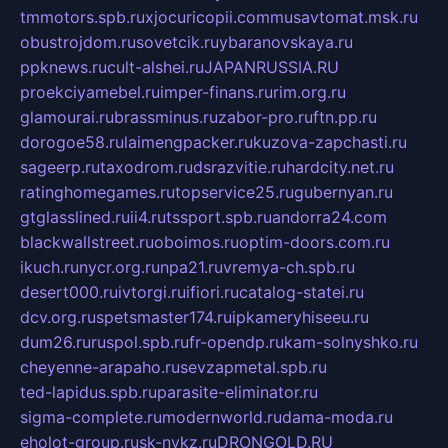
tmmotors.spb.ru
xjocuricopii.com
musavtomat.msk.ru
obustrojdom.ru
sovetcik.ru
ybaranovskaya.ru
ppknews.ru
cult-alshei.ru
JAPANRUSSIA.RU
proekciyamebel.ru
imper-finans.ru
rim.org.ru
glamourai.ru
brassminus.ru
zabor-pro.ru
ftn.pp.ru
dorogoe58.ru
laimengpacker.ru
kuzova-zapchasti.ru
sageerp.ru
taxodrom.ru
dsrazvitie.ru
hardcity.net.ru
ratinghomegames.ru
topservice25.ru
gubernyan.ru
gtglasslined.ru
ii4.ru
tssport.spb.ru
andorra24.com
blackwallstreet.ru
oboimos.ru
optim-doors.com.ru
ikuch.ru
nycr.org.ru
npa21.ru
vremya-ch.spb.ru
desert000.ru
ivtorgi.ru
ifiori.ru
catalog-statei.ru
dcv.org.ru
spetsmaster174.ru
ipkameryhiseeu.ru
dum26.ru
ruspol.spb.ru
fr-opendp.ru
kam-solnyshko.ru
cheyenne-arapaho.ru
sevzapmetal.spb.ru
ted-lapidus.spb.ru
parasite-eliminator.ru
sigma-complete.ru
modernworld.ru
dama-moda.ru
eholot-group.ru
sk-nvkz.ru
DRONGOLD.RU