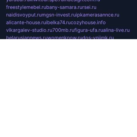
freestylemebel.ru
bany-samara.ru
rsei.ru
naidisvoyput.ru
mgsn-invest.ru
ipkamerasannce.ru
alicante-house.ru
ibelka74.ru
cozyhouse.info
vlkargalev-studio.ru
700mb.ru
figura-ufa.ru
alina-live.ru
belarusiannews.ru
womenknow.ru
dos-vniimk.ru
sega.net.ru
dv.net.ru
phenomenonsofhistory.com
telesputnik.net.ru
wall.pp.ru
pylesosroidmi.ru
gtc-clan.ru
cligs.ru
bibikazap.ru
popova.org.ru
netwhistler.spb.ru
bellvil.ru
bonzon.ru
iss-vladik.ru
defiparis.net.ru
las-gryzas.ru
amku.ru
electednews.spb.ru
feather.org.ru
spar72.ru
tankiigri.ru
dominus.com.ru
ibtree.ru
sanykool.pp.ru
unixlib.org.ru
menatep.spb.ru
gartenterrassen.ru
printeka.ru
skvozilka.com.ru
parkovka-pub.ru
lovemobi.ru
art-ru.ru
emulatorz.com.ru
alucomp.com.ru
tatforum.com.ru
alternativa-profi.ru
dermakler.ru
artsurvey.ru
aredir.ru
khimspas.ru
centr-maxi.ru
2018r.ru