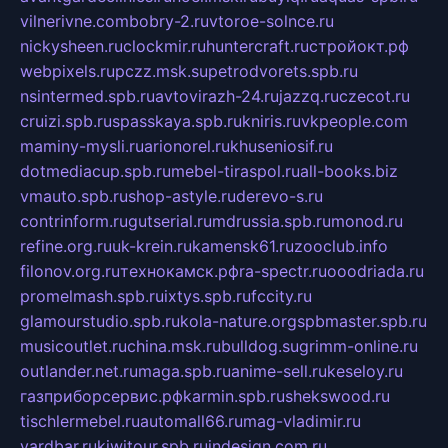
vilnerivne.com
bobry-2.ru
vtoroe-solnce.ru
nickysheen.ru
clockmir.ru
huntercraft.ru
стройокт.рф
webpixels.ru
pczz.msk.su
petrodvorets.spb.ru
nsintermed.spb.ru
avtovirazh-24.ru
jazzq.ru
czecot.ru
cruizi.spb.ru
spasskaya.spb.ru
kniris.ru
vkpeople.com
maminy-mysli.ru
arionorel.ru
khuseniosif.ru
dotmediacup.spb.ru
mebel-tiraspol.ru
all-books.biz
vmauto.spb.ru
shop-astyle.ru
derevo-s.ru
contrinform.ru
gutserial.ru
mdrussia.spb.ru
monod.ru
refine.org.ru
uk-krein.ru
kamensk61.ru
zooclub.info
filonov.org.ru
технокамск.рф
ra-spectr.ru
ooodriada.ru
promelmash.spb.ru
ixtys.spb.ru
fccity.ru
glamourstudio.spb.ru
kola-nature.org
spbmaster.spb.ru
musicoutlet.ru
china.msk.ru
bulldog.su
grimm-online.ru
outlander.net.ru
maga.spb.ru
anime-sell.ru
keseloy.ru
газприборсервис.рф
karmin.spb.ru
shekswood.ru
tischlermebel.ru
automall66.ru
mag-vladimir.ru
yardbar.ru
kiwitour.spb.ru
indesign.com.ru