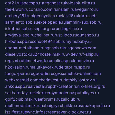
cpt21.ru
ispecspb.ru
regahost.ru
kolosok-elita.ru
tae-kwon.ru
consrio.com.ru
insiam.ru
avegainfo.ru
archery161.ru
bigencyclica.ru
vlast16.ru
korru.net
sarmiento.spb.su
extelopedia.ru
lammin-suo.spb.ru
iskatour.spb.ru
snpi.org.ru
running-line.ru
krygeva-spa.ru
chel.net.ru
rust-loco.ru
dugshop.ru
hl-beta.spb.ru
school494.spb.ru
mymubaby.ru
epoha-metalband.ru
ngr.spb.ru
rusgosnews.com
dieselvostok.ru
24hostel.msk.ru
w-dev.ru
f-ship.ru
regsmi.ru
filmnetwork.ru
malinasp.ru
kinosvin.ru
h2o-salon.ru
malutkayork.ru
deltaprim.spb.ru
tango-perm.ru
gooddir.ru
sgv.su
multiki-online.com
webkrasotki.com
cherinvest.ru
detskiy-ostrov.ru
ankou.spb.ru
alvesta1.ru
pdf-creator.ru
nix-files.org.ru
sakhatoday.ru
elektrikersymboler.ru
sputnikyes.ru
golf2club.msk.ru
aeforums.ru
zallclub.ru
multimodal.msk.ru
habaigry.ru
haikko.ru
sobakopedia.ru
isz-fest.ru
ewnc.info
screensaver-clock.net.ru