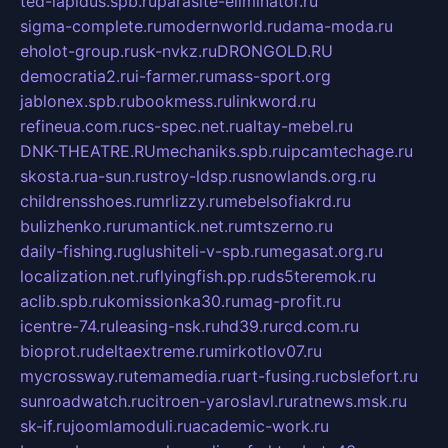
ted-lapidus.spb.ru
parasite-eliminator.ru
sigma-complete.ru
modernworld.ru
dama-moda.ru
eholot-group.ru
sk-nvkz.ru
DRONGOLD.RU
democratia2.ru
i-farmer.ru
mass-sport.org
jablonex.spb.ru
bookmess.ru
linkword.ru
refineua.com.ru
cs-spec.net.ru
altay-mebel.ru
DNK-THEATRE.RU
mechaniks.spb.ru
ipcamtechage.ru
skosta.ru
a-sun.ru
stroy-ldsp.ru
snowlands.org.ru
childrensshoes.ru
mrlizzy.ru
mebelsofiakrd.ru
bulizhenko.ru
rumantick.net.ru
mtszerno.ru
daily-fishing.ru
glushiteli-v-spb.ru
megasat.org.ru
localization.net.ru
flyingfish.pp.ru
ds5teremok.ru
aclib.spb.ru
komissionka30.ru
mag-profit.ru
icentre-74.ru
leasing-nsk.ru
hd39.ru
rcd.com.ru
bioprot.ru
deltaextreme.ru
mirkotlov07.ru
mycrossway.ru
temamedia.ru
art-fusing.ru
cbslefort.ru
sunroadwatch.ru
citroen-yaroslavl.ru
ratnews.msk.ru
sk-if.ru
joomlamoduli.ru
academic-work.ru