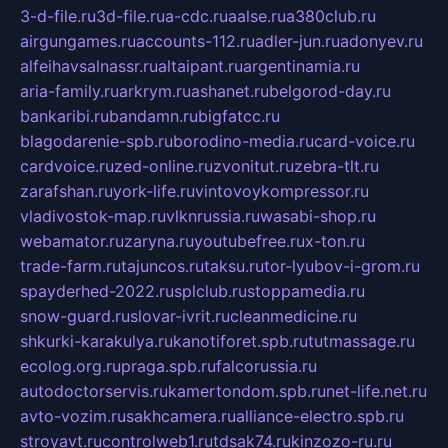
3-d-file.ru
3d-file.ru
a-cdc.ru
aalse.ru
a380club.ru
airgungames.ru
accounts-112.ru
adler-jun.ru
adonyev.ru
alfeihavsalnassr.ru
altaipant.ru
argentinamia.ru
aria-family.ru
arkrym.ru
ashanet.ru
belgorod-day.ru
bankaribi.ru
bandamn.ru
bigfatcc.ru
blagodarenie-spb.ru
borodino-media.ru
card-voice.ru
cardvoice.ru
zed-online.ru
zvonitut.ru
zebra-tlt.ru
zarafshan.ru
york-life.ru
vintovoykompressor.ru
vladivostok-map.ru
vlknrussia.ru
wasabi-shop.ru
webamator.ru
zaryna.ru
youtubefree.ru
x-ton.ru
trade-farm.ru
tajuncos.ru
taksu.ru
tor-lyubov-i-grom.ru
spayderhed-2022.ru
splclub.ru
stoppamedia.ru
snow-guard.ru
slovar-ivrit.ru
cleanmedicine.ru
shkurki-karakulya.ru
kanotiforet.spb.ru
tutmassage.ru
ecolog.org.ru
praga.spb.ru
falcorussia.ru
autodoctorservis.ru
kamertondom.spb.ru
net-life.net.ru
avto-vozim.ru
sakhcamera.ru
alliance-electro.spb.ru
stroyavt.ru
controlweb1.ru
tdsak74.ru
kinzozo-ru.ru