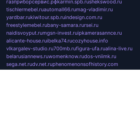
газприборсервис.рф
karmin.spb.ru
shekswood.ru
tischlermebel.ru
automall66.ru
mag-vladimir.ru
yardbar.ru
kiwitour.spb.ru
indesign.com.ru
freestylemebel.ru
bany-samara.ru
rsei.ru
naidisvoyput.ru
mgsn-invest.ru
ipkamerasannce.ru
alicante-house.ru
ibelka74.ru
cozyhouse.info
vlkargalev-studio.ru
700mb.ru
figura-ufa.ru
alina-live.ru
belarusiannews.ru
womenknow.ru
dos-vniimk.ru
sega.net.ru
dv.net.ru
phenomenonsofhistory.com
telesputnik.net.ru
wall.pp.ru
pylesosroidmi.ru
gtc-clan.ru
cligs.ru
bibikazap.ru
popova.org.ru
netwhistler.spb.ru
bellvil.ru
bonzon.ru
iss-vladik.ru
defiparis.net.ru
las-gryzas.ru
amku.ru
electednews.spb.ru
feather.org.ru
spar72.ru
tankiigri.ru
dominus.com.ru
ibtree.ru
sanykool.pp.ru
unixlib.org.ru
menatep.spb.ru
gartenterrassen.ru
printeka.ru
skvozilka.com.ru
parkovka-pub.ru
lovemobi.ru
art-ru.ru
emulatorz.com.ru
alucomp.com.ru
tatforum.com.ru