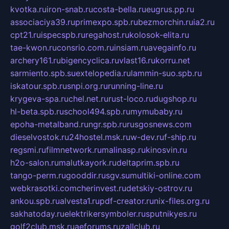
kvotka.ru
iron-snab.ru
costa-bella.ru
eugrus.pp.ru
associaciya39.ru
primexpo.spb.ru
bezmorchin.ru
ia2.ru
cpt21.ru
ispecspb.ru
regahost.ru
kolosok-elita.ru
tae-kwon.ru
consrio.com.ru
insiam.ru
avegainfo.ru
archery161.ru
bigencyclica.ru
vlast16.ru
korru.net
sarmiento.spb.su
extelopedia.ru
lammin-suo.spb.ru
iskatour.spb.ru
snpi.org.ru
running-line.ru
krygeva-spa.ru
chel.net.ru
rust-loco.ru
dugshop.ru
hl-beta.spb.ru
school494.spb.ru
mymubaby.ru
epoha-metalband.ru
ngr.spb.ru
rusgosnews.com
dieselvostok.ru
24hostel.msk.ru
w-dev.ru
f-ship.ru
regsmi.ru
filmnetwork.ru
malinasp.ru
kinosvin.ru
h2o-salon.ru
malutkayork.ru
deltaprim.spb.ru
tango-perm.ru
gooddir.ru
sgv.su
multiki-online.com
webkrasotki.com
cherinvest.ru
detskiy-ostrov.ru
ankou.spb.ru
alvesta1.ru
pdf-creator.ru
nix-files.org.ru
sakhatoday.ru
elektrikersymboler.ru
sputnikyes.ru
golf2club.msk.ru
aeforums.ru
zallclub.ru