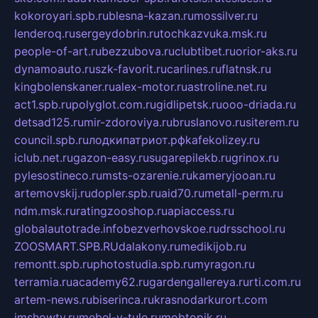
kokoroyari.spb.ru
blesna-kazan.ru
mossilver.ru
lenderoq.ru
sergeydobrin.ru
tochkazvuka.msk.ru
people-of-art.ru
bezzubova.ru
clubtibet.ru
orior-aks.ru
dynamoauto.ru
szk-favorit.ru
carlines.ru
flatnsk.ru
kingbolenskaner.ru
alex-motor.ru
astroline.net.ru
act1.spb.ru
polyglot.com.ru
gidlipetsk.ru
ooo-driada.ru
detsad125.ru
mir-zdoroviya.ru
bruslanovo.ru
siterem.ru
council.spb.ru
лодкипатриот.рф
kafekolizey.ru
iclub.net.ru
gazon-easy.ru
sugarepilekb.ru
grinox.ru
pylesostineco.ru
msts-ozarenie.ru
kameryjooan.ru
artemovskij.ru
dopler.spb.ru
aid70.ru
metall-perm.ru
ndm.msk.ru
ratingzooshop.ru
apiaccess.ru
globalautotrade.info
bezverhovskoe.ru
drsschool.ru
ZOOSMART.SPB.RU
dalakony.ru
medikijob.ru
remontt.spb.ru
photostudia.spb.ru
myragon.ru
terramia.ru
academy62.ru
gardengallereya.ru
rti.com.ru
artem-news.ru
biserinca.ru
krasnodarkurort.com
imshowtv.ru
mebel-v-tule.ru
mobtopik.ru