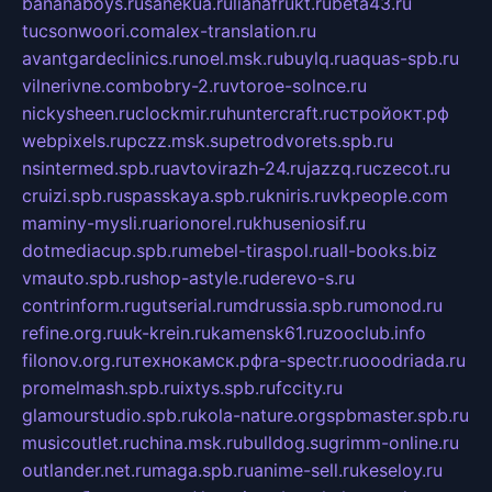
bananaboys.ru
sanekua.ru
lianafrukt.ru
beta43.ru
tucsonwoori.com
alex-translation.ru
avantgardeclinics.ru
noel.msk.ru
buylq.ru
aquas-spb.ru
vilnerivne.com
bobry-2.ru
vtoroe-solnce.ru
nickysheen.ru
clockmir.ru
huntercraft.ru
стройокт.рф
webpixels.ru
pczz.msk.su
petrodvorets.spb.ru
nsintermed.spb.ru
avtovirazh-24.ru
jazzq.ru
czecot.ru
cruizi.spb.ru
spasskaya.spb.ru
kniris.ru
vkpeople.com
maminy-mysli.ru
arionorel.ru
khuseniosif.ru
dotmediacup.spb.ru
mebel-tiraspol.ru
all-books.biz
vmauto.spb.ru
shop-astyle.ru
derevo-s.ru
contrinform.ru
gutserial.ru
mdrussia.spb.ru
monod.ru
refine.org.ru
uk-krein.ru
kamensk61.ru
zooclub.info
filonov.org.ru
технокамск.рф
ra-spectr.ru
ooodriada.ru
promelmash.spb.ru
ixtys.spb.ru
fccity.ru
glamourstudio.spb.ru
kola-nature.org
spbmaster.spb.ru
musicoutlet.ru
china.msk.ru
bulldog.su
grimm-online.ru
outlander.net.ru
maga.spb.ru
anime-sell.ru
keseloy.ru