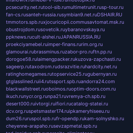
pcsecurity.net.ru
tool-sib.ru
multimetrunit.ru
sp-tour.ru
fan-cs.ru
santeh-russia.ru
symbian9.net.ru
DSHAIR.RU
tmmotors.spb.ru
xjocuricopii.com
musavtomat.msk.ru
obustrojdom.ru
sovetcik.ru
ybaranovskaya.ru
ppknews.ru
cult-alshei.ru
JAPANRUSSIA.RU
proekciyamebel.ru
imper-finans.ru
rim.org.ru
glamourai.ru
brassminus.ru
zabor-pro.ru
ftn.pp.ru
dorogoe58.ru
laimengpacker.ru
kuzova-zapchasti.ru
sageerp.ru
taxodrom.ru
dsrazvitie.ru
hardcity.net.ru
ratinghomegames.ru
topservice25.ru
gubernyan.ru
gtglasslined.ru
ii4.ru
tssport.spb.ru
andorra24.com
blackwallstreet.ru
oboimos.ru
optim-doors.com.ru
ikuch.ru
nycr.org.ru
npa21.ru
vremya-ch.spb.ru
desert000.ru
ivtorgi.ru
ifiori.ru
catalog-statei.ru
dcv.org.ru
spetsmaster174.ru
ipkameryhiseeu.ru
dum26.ru
ruspol.spb.ru
fr-opendp.ru
kam-solnyshko.ru
cheyenne-arapaho.ru
sevzapmetal.spb.ru