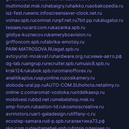
multimodal.msk.ru
habaigry.ru
haikko.ru
sobakopedia.ru
isz-fest.ru
ewnc.info
screensaver-clock.net.ru
volnav.spb.ru
comnat.ru
npf.net.ru
7bit.pp.ru
kalugatur.ru
tesiaes.ru
card.com.ru
kazanka.spb.ru
gildiya-kuznecov.ru
kameryboavision.ru
griffoncom.spb.ru
fabrika-emotsiy.ru
PARK-MATROSOVA.RU
agat.spb.ru
avtoyurist-moskva1.ru
hardware.org.ru
схема-авто.рф
dg-lab.ru
angrup.ru
recruiter.spb.ru
music8.spb.ru
krsk124.ru
kubok.spb.ru
romanofforex.ru
analitikaplus.ru
spyonline.ru
zosikamery.ru
sloboda-ural.pp.ru
AUTO-COM.SU
hohota.net
alimy.ru
online-z.com
aromat-vostoka.ru
otdelkaexp.ru
mobilvest.ru
bbd.net.ru
mebelshop.msk.ru
smp-forum.ru
bastion-td.ru
kosmoscreative.ru
avrmotors.ru
art-galadesign.ru
tiffany-c.ru
ecostep-samara.ru
d-p.spb.ru
галактика73.рф
sko.com.ru
davitamebel-spb.ru
fotsis.ru
tesiaes.ru