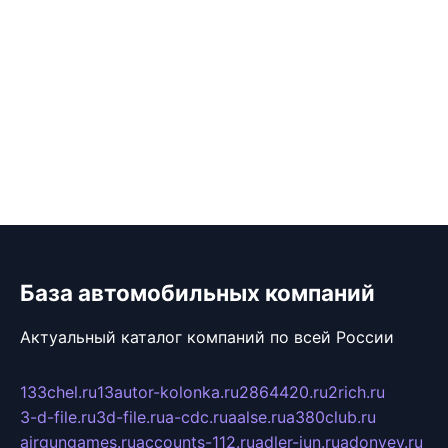
База автомобильных компаний
Актуальный каталог компаний по всей России
133chel.ru
13autor-kolonka.ru
2864420.ru
2rich.ru
3-d-file.ru
3d-file.ru
a-cdc.ru
aalse.ru
a380club.ru
airgungames.ru
accounts-112.ru
adler-jun.ru
adonyev.ru