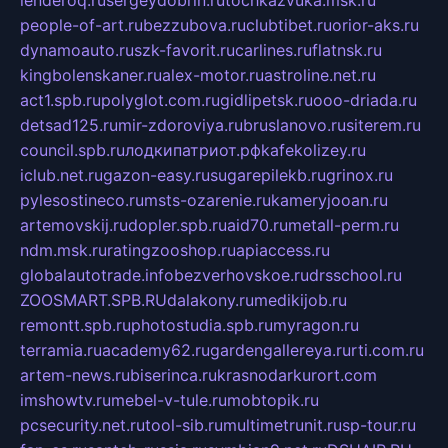
lenderoq.ru
sergeydobrin.ru
tochkazvuka.msk.ru
people-of-art.ru
bezzubova.ru
clubtibet.ru
orior-aks.ru
dynamoauto.ru
szk-favorit.ru
carlines.ru
flatnsk.ru
kingbolenskaner.ru
alex-motor.ru
astroline.net.ru
act1.spb.ru
polyglot.com.ru
gidlipetsk.ru
ooo-driada.ru
detsad125.ru
mir-zdoroviya.ru
bruslanovo.ru
siterem.ru
council.spb.ru
лодкипатриот.рф
kafekolizey.ru
iclub.net.ru
gazon-easy.ru
sugarepilekb.ru
grinox.ru
pylesostineco.ru
msts-ozarenie.ru
kameryjooan.ru
artemovskij.ru
dopler.spb.ru
aid70.ru
metall-perm.ru
ndm.msk.ru
ratingzooshop.ru
apiaccess.ru
globalautotrade.info
bezverhovskoe.ru
drsschool.ru
ZOOSMART.SPB.RU
dalakony.ru
medikijob.ru
remontt.spb.ru
photostudia.spb.ru
myragon.ru
terramia.ru
academy62.ru
gardengallereya.ru
rti.com.ru
artem-news.ru
biserinca.ru
krasnodarkurort.com
imshowtv.ru
mebel-v-tule.ru
mobtopik.ru
pcsecurity.net.ru
tool-sib.ru
multimetrunit.ru
sp-tour.ru