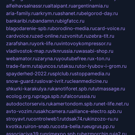
alfeihavsalnassr.ru
altaipant.ru
argentinamia.ru
aria-family.ru
arkrym.ru
ashanet.ru
belgorod-day.ru
bankaribi.ru
bandamn.ru
bigfatcc.ru
blagodarenie-spb.ru
borodino-media.ru
card-voice.ru
cardvoice.ru
zed-online.ru
zvonitut.ru
zebra-tlt.ru
zarafshan.ru
york-life.ru
vintovoykompressor.ru
vladivostok-map.ru
vlknrussia.ru
wasabi-shop.ru
webamator.ru
zaryna.ru
youtubefree.ru
x-ton.ru
trade-farm.ru
tajuncos.ru
taksu.ru
tor-lyubov-i-grom.ru
spayderhed-2022.ru
splclub.ru
stoppamedia.ru
snow-guard.ru
slovar-ivrit.ru
cleanmedicine.ru
shkurki-karakulya.ru
kanotiforet.spb.ru
tutmassage.ru
ecolog.org.ru
praga.spb.ru
falcorussia.ru
autodoctorservis.ru
kamertondom.spb.ru
net-life.net.ru
avto-vozim.ru
sakhcamera.ru
alliance-electro.spb.ru
stroyavt.ru
controlweb1.ru
tdsak74.ru
kinzozo-ru.ru
kvotka.ru
iron-snab.ru
costa-bella.ru
eugrus.pp.ru
associaciya39.ru
primexpo.spb.ru
bezmorchin.ru
ia2.ru