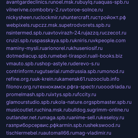
avantgardeclinics.ru
noel.msk.ru
buylq.ru
aquas-spb.ru
vilnerivne.com
bobry-2.ru
vtoroe-solnce.ru
nickysheen.ru
clockmir.ru
huntercraft.ru
стройокт.рф
webpixels.ru
pczz.msk.su
petrodvorets.spb.ru
nsintermed.spb.ru
avtovirazh-24.ru
jazzq.ru
czecot.ru
cruizi.spb.ru
spasskaya.spb.ru
kniris.ru
vkpeople.com
maminy-mysli.ru
arionorel.ru
khuseniosif.ru
dotmediacup.spb.ru
mebel-tiraspol.ru
all-books.biz
vmauto.spb.ru
shop-astyle.ru
derevo-s.ru
contrinform.ru
gutserial.ru
mdrussia.spb.ru
monod.ru
refine.org.ru
uk-krein.ru
kamensk61.ru
zooclub.info
filonov.org.ru
технокамск.рф
ra-spectr.ru
ooodriada.ru
promelmash.spb.ru
ixtys.spb.ru
fccity.ru
glamourstudio.spb.ru
kola-nature.org
spbmaster.spb.ru
musicoutlet.ru
china.msk.ru
bulldog.su
grimm-online.ru
outlander.net.ru
maga.spb.ru
anime-sell.ru
keseloy.ru
газприборсервис.рф
karmin.spb.ru
shekswood.ru
tischlermebel.ru
automall66.ru
mag-vladimir.ru