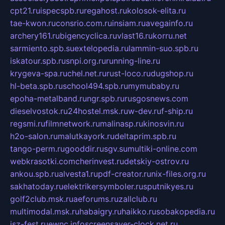
cpt21.ru
ispecspb.ru
regahost.ru
kolosok-elita.ru
tae-kwon.ru
consrio.com.ru
insiam.ru
avegainfo.ru
archery161.ru
bigencyclica.ru
vlast16.ru
korru.net
sarmiento.spb.su
extelopedia.ru
lammin-suo.spb.ru
iskatour.spb.ru
snpi.org.ru
running-line.ru
krygeva-spa.ru
chel.net.ru
rust-loco.ru
dugshop.ru
hl-beta.spb.ru
school494.spb.ru
mymubaby.ru
epoha-metalband.ru
ngr.spb.ru
rusgosnews.com
dieselvostok.ru
24hostel.msk.ru
w-dev.ru
f-ship.ru
regsmi.ru
filmnetwork.ru
malinasp.ru
kinosvin.ru
h2o-salon.ru
malutkayork.ru
deltaprim.spb.ru
tango-perm.ru
gooddir.ru
sgv.su
multiki-online.com
webkrasotki.com
cherinvest.ru
detskiy-ostrov.ru
ankou.spb.ru
alvesta1.ru
pdf-creator.ru
nix-files.org.ru
sakhatoday.ru
elektrikersymboler.ru
sputnikyes.ru
golf2club.msk.ru
aeforums.ru
zallclub.ru
multimodal.msk.ru
habaigry.ru
haikko.ru
sobakopedia.ru
isz-fest.ru
ewnc.info
screensaver-clock.net.ru