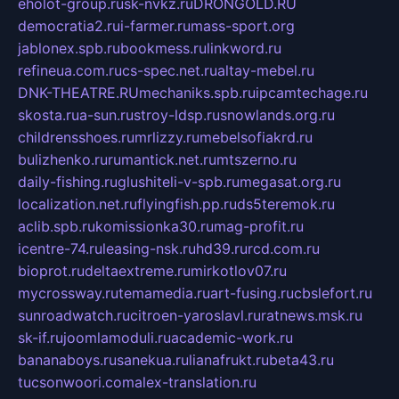
eholot-group.ru
sk-nvkz.ru
DRONGOLD.RU
democratia2.ru
i-farmer.ru
mass-sport.org
jablonex.spb.ru
bookmess.ru
linkword.ru
refineua.com.ru
cs-spec.net.ru
altay-mebel.ru
DNK-THEATRE.RU
mechaniks.spb.ru
ipcamtechage.ru
skosta.ru
a-sun.ru
stroy-ldsp.ru
snowlands.org.ru
childrensshoes.ru
mrlizzy.ru
mebelsofiakrd.ru
bulizhenko.ru
rumantick.net.ru
mtszerno.ru
daily-fishing.ru
glushiteli-v-spb.ru
megasat.org.ru
localization.net.ru
flyingfish.pp.ru
ds5teremok.ru
aclib.spb.ru
komissionka30.ru
mag-profit.ru
icentre-74.ru
leasing-nsk.ru
hd39.ru
rcd.com.ru
bioprot.ru
deltaextreme.ru
mirkotlov07.ru
mycrossway.ru
temamedia.ru
art-fusing.ru
cbslefort.ru
sunroadwatch.ru
citroen-yaroslavl.ru
ratnews.msk.ru
sk-if.ru
joomlamoduli.ru
academic-work.ru
bananaboys.ru
sanekua.ru
lianafrukt.ru
beta43.ru
tucsonwoori.com
alex-translation.ru