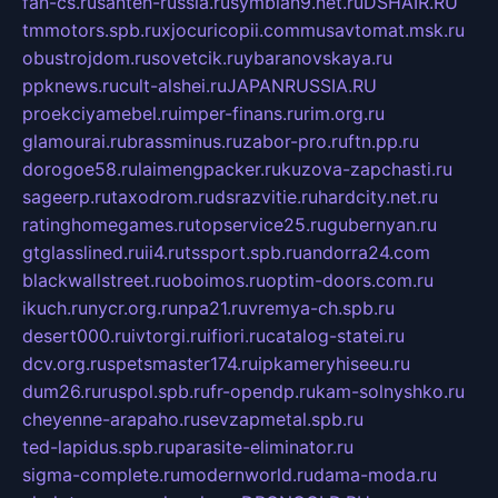
fan-cs.ru
santeh-russia.ru
symbian9.net.ru
DSHAIR.RU
tmmotors.spb.ru
xjocuricopii.com
musavtomat.msk.ru
obustrojdom.ru
sovetcik.ru
ybaranovskaya.ru
ppknews.ru
cult-alshei.ru
JAPANRUSSIA.RU
proekciyamebel.ru
imper-finans.ru
rim.org.ru
glamourai.ru
brassminus.ru
zabor-pro.ru
ftn.pp.ru
dorogoe58.ru
laimengpacker.ru
kuzova-zapchasti.ru
sageerp.ru
taxodrom.ru
dsrazvitie.ru
hardcity.net.ru
ratinghomegames.ru
topservice25.ru
gubernyan.ru
gtglasslined.ru
ii4.ru
tssport.spb.ru
andorra24.com
blackwallstreet.ru
oboimos.ru
optim-doors.com.ru
ikuch.ru
nycr.org.ru
npa21.ru
vremya-ch.spb.ru
desert000.ru
ivtorgi.ru
ifiori.ru
catalog-statei.ru
dcv.org.ru
spetsmaster174.ru
ipkameryhiseeu.ru
dum26.ru
ruspol.spb.ru
fr-opendp.ru
kam-solnyshko.ru
cheyenne-arapaho.ru
sevzapmetal.spb.ru
ted-lapidus.spb.ru
parasite-eliminator.ru
sigma-complete.ru
modernworld.ru
dama-moda.ru