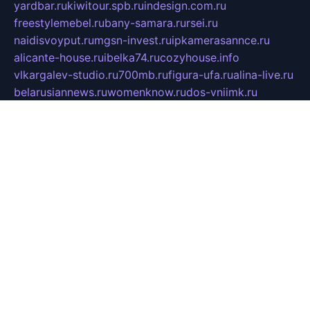
yardbar.ru
kiwitour.spb.ru
indesign.com.ru
freestylemebel.ru
bany-samara.ru
rsei.ru
naidisvoyput.ru
mgsn-invest.ru
ipkamerasannce.ru
alicante-house.ru
ibelka74.ru
cozyhouse.info
vlkargalev-studio.ru
700mb.ru
figura-ufa.ru
alina-live.ru
belarusiannews.ru
womenknow.ru
dos-vniimk.ru
sega.net.ru
dv.net.ru
phenomenonsofhistory.com
telesputnik.net.ru
wall.pp.ru
pylesosroidmi.ru
gtc-clan.ru
cligs.ru
bibikazap.ru
popova.org.ru
netwhistler.spb.ru
bellvil.ru
bonzon.ru
iss-vladik.ru
defiparis.net.ru
las-gryzas.ru
amku.ru
electednews.spb.ru
feather.org.ru
spar72.ru
tankiigri.ru
dominus.com.ru
ibtree.ru
sanykool.pp.ru
unixlib.org.ru
menatep.spb.ru
gartenterrassen.ru
printeka.ru
skvozilka.com.ru
parkovka-pub.ru
lovemobi.ru
art-ru.ru
emulatorz.com.ru
alucomp.com.ru
tatforum.com.ru
alternativa-profi.ru
dermakler.ru
artsurvey.ru
aredir.ru
khimspas.ru
centr-maxi.ru
2018r.ru