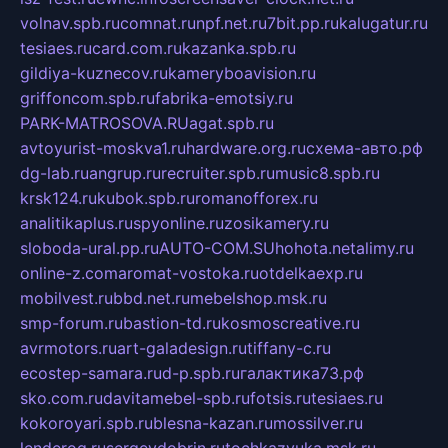
volnav.spb.ru
comnat.ru
npf.net.ru
7bit.pp.ru
kalugatur.ru
tesiaes.ru
card.com.ru
kazanka.spb.ru
gildiya-kuznecov.ru
kameryboavision.ru
griffoncom.spb.ru
fabrika-emotsiy.ru
PARK-MATROSOVA.RU
agat.spb.ru
avtoyurist-moskva1.ru
hardware.org.ru
схема-авто.рф
dg-lab.ru
angrup.ru
recruiter.spb.ru
music8.spb.ru
krsk124.ru
kubok.spb.ru
romanofforex.ru
analitikaplus.ru
spyonline.ru
zosikamery.ru
sloboda-ural.pp.ru
AUTO-COM.SU
hohota.net
alimy.ru
online-z.com
aromat-vostoka.ru
otdelkaexp.ru
mobilvest.ru
bbd.net.ru
mebelshop.msk.ru
smp-forum.ru
bastion-td.ru
kosmoscreative.ru
avrmotors.ru
art-galadesign.ru
tiffany-c.ru
ecostep-samara.ru
d-p.spb.ru
галактика73.рф
sko.com.ru
davitamebel-spb.ru
fotsis.ru
tesiaes.ru
kokoroyari.spb.ru
blesna-kazan.ru
mossilver.ru