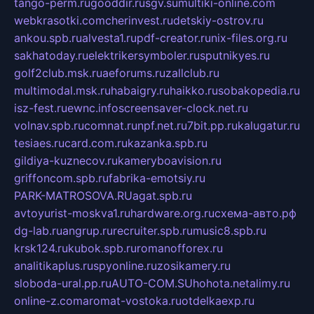
tango-perm.ru
gooddir.ru
sgv.su
multiki-online.com
webkrasotki.com
cherinvest.ru
detskiy-ostrov.ru
ankou.spb.ru
alvesta1.ru
pdf-creator.ru
nix-files.org.ru
sakhatoday.ru
elektrikersymboler.ru
sputnikyes.ru
golf2club.msk.ru
aeforums.ru
zallclub.ru
multimodal.msk.ru
habaigry.ru
haikko.ru
sobakopedia.ru
isz-fest.ru
ewnc.info
screensaver-clock.net.ru
volnav.spb.ru
comnat.ru
npf.net.ru
7bit.pp.ru
kalugatur.ru
tesiaes.ru
card.com.ru
kazanka.spb.ru
gildiya-kuznecov.ru
kameryboavision.ru
griffoncom.spb.ru
fabrika-emotsiy.ru
PARK-MATROSOVA.RU
agat.spb.ru
avtoyurist-moskva1.ru
hardware.org.ru
схема-авто.рф
dg-lab.ru
angrup.ru
recruiter.spb.ru
music8.spb.ru
krsk124.ru
kubok.spb.ru
romanofforex.ru
analitikaplus.ru
spyonline.ru
zosikamery.ru
sloboda-ural.pp.ru
AUTO-COM.SU
hohota.net
alimy.ru
online-z.com
aromat-vostoka.ru
otdelkaexp.ru