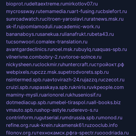
bioprot.ru
deltaextreme.ru
mirkotlov07.ru
mycrossway.ru
temamedia.ru
art-fusing.ru
cbslefort.ru
sunroadwatch.ru
citroen-yaroslavl.ru
ratnews.msk.ru
sk-if.ru
joomlamoduli.ru
academic-work.ru
bananaboys.ru
sanekua.ru
lianafrukt.ru
beta43.ru
tucsonwoori.com
alex-translation.ru
avantgardeclinics.ru
noel.msk.ru
buylq.ru
aquas-spb.ru
vilnerivne.com
bobry-2.ru
vtoroe-solnce.ru
nickysheen.ru
clockmir.ru
huntercraft.ru
стройокт.рф
webpixels.ru
pczz.msk.su
petrodvorets.spb.ru
nsintermed.spb.ru
avtovirazh-24.ru
jazzq.ru
czecot.ru
cruizi.spb.ru
spasskaya.spb.ru
kniris.ru
vkpeople.com
maminy-mysli.ru
arionorel.ru
khuseniosif.ru
dotmediacup.spb.ru
mebel-tiraspol.ru
all-books.biz
vmauto.spb.ru
shop-astyle.ru
derevo-s.ru
contrinform.ru
gutserial.ru
mdrussia.spb.ru
monod.ru
refine.org.ru
uk-krein.ru
kamensk61.ru
zooclub.info
filonov.org.ru
технокамск.рф
ra-spectr.ru
ooodriada.ru