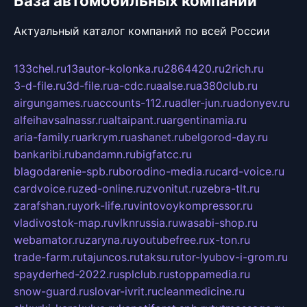
База автомобильных компаний
Актуальный каталог компаний по всей России
133chel.ru
13autor-kolonka.ru
2864420.ru
2rich.ru
3-d-file.ru
3d-file.ru
a-cdc.ru
aalse.ru
a380club.ru
airgungames.ru
accounts-112.ru
adler-jun.ru
adonyev.ru
alfeihavsalnassr.ru
altaipant.ru
argentinamia.ru
aria-family.ru
arkrym.ru
ashanet.ru
belgorod-day.ru
bankaribi.ru
bandamn.ru
bigfatcc.ru
blagodarenie-spb.ru
borodino-media.ru
card-voice.ru
cardvoice.ru
zed-online.ru
zvonitut.ru
zebra-tlt.ru
zarafshan.ru
york-life.ru
vintovoykompressor.ru
vladivostok-map.ru
vlknrussia.ru
wasabi-shop.ru
webamator.ru
zaryna.ru
youtubefree.ru
x-ton.ru
trade-farm.ru
tajuncos.ru
taksu.ru
tor-lyubov-i-grom.ru
spayderhed-2022.ru
splclub.ru
stoppamedia.ru
snow-guard.ru
slovar-ivrit.ru
cleanmedicine.ru