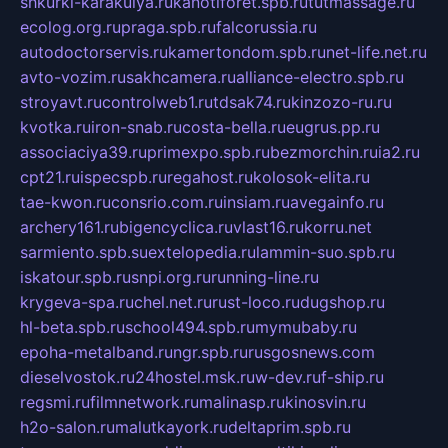
shkurki-karakulya.ru
kanotiforet.spb.ru
tutmassage.ru
ecolog.org.ru
praga.spb.ru
falcorussia.ru
autodoctorservis.ru
kamertondom.spb.ru
net-life.net.ru
avto-vozim.ru
sakhcamera.ru
alliance-electro.spb.ru
stroyavt.ru
controlweb1.ru
tdsak74.ru
kinzozo-ru.ru
kvotka.ru
iron-snab.ru
costa-bella.ru
eugrus.pp.ru
associaciya39.ru
primexpo.spb.ru
bezmorchin.ru
ia2.ru
cpt21.ru
ispecspb.ru
regahost.ru
kolosok-elita.ru
tae-kwon.ru
consrio.com.ru
insiam.ru
avegainfo.ru
archery161.ru
bigencyclica.ru
vlast16.ru
korru.net
sarmiento.spb.su
extelopedia.ru
lammin-suo.spb.ru
iskatour.spb.ru
snpi.org.ru
running-line.ru
krygeva-spa.ru
chel.net.ru
rust-loco.ru
dugshop.ru
hl-beta.spb.ru
school494.spb.ru
mymubaby.ru
epoha-metalband.ru
ngr.spb.ru
rusgosnews.com
dieselvostok.ru
24hostel.msk.ru
w-dev.ru
f-ship.ru
regsmi.ru
filmnetwork.ru
malinasp.ru
kinosvin.ru
h2o-salon.ru
malutkayork.ru
deltaprim.spb.ru