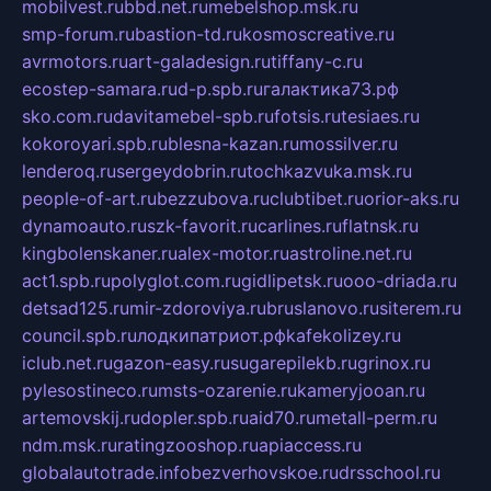
mobilvest.ru
bbd.net.ru
mebelshop.msk.ru
smp-forum.ru
bastion-td.ru
kosmoscreative.ru
avrmotors.ru
art-galadesign.ru
tiffany-c.ru
ecostep-samara.ru
d-p.spb.ru
галактика73.рф
sko.com.ru
davitamebel-spb.ru
fotsis.ru
tesiaes.ru
kokoroyari.spb.ru
blesna-kazan.ru
mossilver.ru
lenderoq.ru
sergeydobrin.ru
tochkazvuka.msk.ru
people-of-art.ru
bezzubova.ru
clubtibet.ru
orior-aks.ru
dynamoauto.ru
szk-favorit.ru
carlines.ru
flatnsk.ru
kingbolenskaner.ru
alex-motor.ru
astroline.net.ru
act1.spb.ru
polyglot.com.ru
gidlipetsk.ru
ooo-driada.ru
detsad125.ru
mir-zdoroviya.ru
bruslanovo.ru
siterem.ru
council.spb.ru
лодкипатриот.рф
kafekolizey.ru
iclub.net.ru
gazon-easy.ru
sugarepilekb.ru
grinox.ru
pylesostineco.ru
msts-ozarenie.ru
kameryjooan.ru
artemovskij.ru
dopler.spb.ru
aid70.ru
metall-perm.ru
ndm.msk.ru
ratingzooshop.ru
apiaccess.ru
globalautotrade.info
bezverhovskoe.ru
drsschool.ru