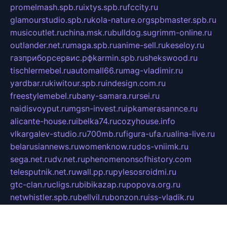
promelmash.spb.ru
ixtys.spb.ru
fccity.ru
glamourstudio.spb.ru
kola-nature.org
spbmaster.spb.ru
musicoutlet.ru
china.msk.ru
bulldog.su
grimm-online.ru
outlander.net.ru
maga.spb.ru
anime-sell.ru
keseloy.ru
газприборсервис.рф
karmin.spb.ru
shekswood.ru
tischlermebel.ru
automall66.ru
mag-vladimir.ru
yardbar.ru
kiwitour.spb.ru
indesign.com.ru
freestylemebel.ru
bany-samara.ru
rsei.ru
naidisvoyput.ru
mgsn-invest.ru
ipkamerasannce.ru
alicante-house.ru
ibelka74.ru
cozyhouse.info
vlkargalev-studio.ru
700mb.ru
figura-ufa.ru
alina-live.ru
belarusiannews.ru
womenknow.ru
dos-vniimk.ru
sega.net.ru
dv.net.ru
phenomenonsofhistory.com
telesputnik.net.ru
wall.pp.ru
pylesosroidmi.ru
gtc-clan.ru
cligs.ru
bibikazap.ru
popova.org.ru
netwhistler.spb.ru
bellvil.ru
bonzon.ru
iss-vladik.ru
defiparis.net.ru
las-gryzas.ru
amku.ru
electednews.spb.ru
feather.org.ru
spar72.ru
tankiigri.ru