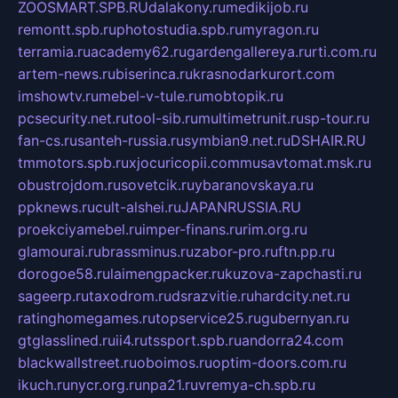
ZOOSMART.SPB.RU
dalakony.ru
medikijob.ru
remontt.spb.ru
photostudia.spb.ru
myragon.ru
terramia.ru
academy62.ru
gardengallereya.ru
rti.com.ru
artem-news.ru
biserinca.ru
krasnodarkurort.com
imshowtv.ru
mebel-v-tule.ru
mobtopik.ru
pcsecurity.net.ru
tool-sib.ru
multimetrunit.ru
sp-tour.ru
fan-cs.ru
santeh-russia.ru
symbian9.net.ru
DSHAIR.RU
tmmotors.spb.ru
xjocuricopii.com
musavtomat.msk.ru
obustrojdom.ru
sovetcik.ru
ybaranovskaya.ru
ppknews.ru
cult-alshei.ru
JAPANRUSSIA.RU
proekciyamebel.ru
imper-finans.ru
rim.org.ru
glamourai.ru
brassminus.ru
zabor-pro.ru
ftn.pp.ru
dorogoe58.ru
laimengpacker.ru
kuzova-zapchasti.ru
sageerp.ru
taxodrom.ru
dsrazvitie.ru
hardcity.net.ru
ratinghomegames.ru
topservice25.ru
gubernyan.ru
gtglasslined.ru
ii4.ru
tssport.spb.ru
andorra24.com
blackwallstreet.ru
oboimos.ru
optim-doors.com.ru
ikuch.ru
nycr.org.ru
npa21.ru
vremya-ch.spb.ru