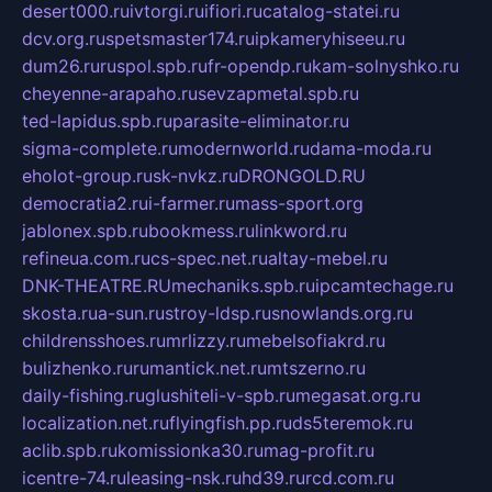
desert000.ru
ivtorgi.ru
ifiori.ru
catalog-statei.ru
dcv.org.ru
spetsmaster174.ru
ipkameryhiseeu.ru
dum26.ru
ruspol.spb.ru
fr-opendp.ru
kam-solnyshko.ru
cheyenne-arapaho.ru
sevzapmetal.spb.ru
ted-lapidus.spb.ru
parasite-eliminator.ru
sigma-complete.ru
modernworld.ru
dama-moda.ru
eholot-group.ru
sk-nvkz.ru
DRONGOLD.RU
democratia2.ru
i-farmer.ru
mass-sport.org
jablonex.spb.ru
bookmess.ru
linkword.ru
refineua.com.ru
cs-spec.net.ru
altay-mebel.ru
DNK-THEATRE.RU
mechaniks.spb.ru
ipcamtechage.ru
skosta.ru
a-sun.ru
stroy-ldsp.ru
snowlands.org.ru
childrensshoes.ru
mrlizzy.ru
mebelsofiakrd.ru
bulizhenko.ru
rumantick.net.ru
mtszerno.ru
daily-fishing.ru
glushiteli-v-spb.ru
megasat.org.ru
localization.net.ru
flyingfish.pp.ru
ds5teremok.ru
aclib.spb.ru
komissionka30.ru
mag-profit.ru
icentre-74.ru
leasing-nsk.ru
hd39.ru
rcd.com.ru