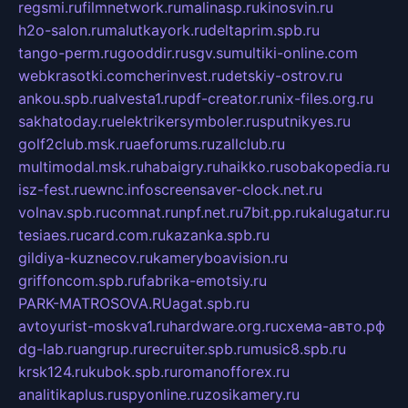
regsmi.ru
filmnetwork.ru
malinasp.ru
kinosvin.ru
h2o-salon.ru
malutkayork.ru
deltaprim.spb.ru
tango-perm.ru
gooddir.ru
sgv.su
multiki-online.com
webkrasotki.com
cherinvest.ru
detskiy-ostrov.ru
ankou.spb.ru
alvesta1.ru
pdf-creator.ru
nix-files.org.ru
sakhatoday.ru
elektrikersymboler.ru
sputnikyes.ru
golf2club.msk.ru
aeforums.ru
zallclub.ru
multimodal.msk.ru
habaigry.ru
haikko.ru
sobakopedia.ru
isz-fest.ru
ewnc.info
screensaver-clock.net.ru
volnav.spb.ru
comnat.ru
npf.net.ru
7bit.pp.ru
kalugatur.ru
tesiaes.ru
card.com.ru
kazanka.spb.ru
gildiya-kuznecov.ru
kameryboavision.ru
griffoncom.spb.ru
fabrika-emotsiy.ru
PARK-MATROSOVA.RU
agat.spb.ru
avtoyurist-moskva1.ru
hardware.org.ru
схема-авто.рф
dg-lab.ru
angrup.ru
recruiter.spb.ru
music8.spb.ru
krsk124.ru
kubok.spb.ru
romanofforex.ru
analitikaplus.ru
spyonline.ru
zosikamery.ru