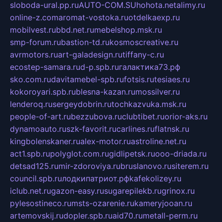
sloboda-ural.pp.ru
AUTO-COM.SU
hohota.net
alimy.ru
online-z.com
aromat-vostoka.ru
otdelkaexp.ru
mobilvest.ru
bbd.net.ru
mebelshop.msk.ru
smp-forum.ru
bastion-td.ru
kosmoscreative.ru
avrmotors.ru
art-galadesign.ru
tiffany-c.ru
ecostep-samara.ru
d-p.spb.ru
галактика73.рф
sko.com.ru
davitamebel-spb.ru
fotsis.ru
tesiaes.ru
kokoroyari.spb.ru
blesna-kazan.ru
mossilver.ru
lenderoq.ru
sergeydobrin.ru
tochkazvuka.msk.ru
people-of-art.ru
bezzubova.ru
clubtibet.ru
orior-aks.ru
dynamoauto.ru
szk-favorit.ru
carlines.ru
flatnsk.ru
kingbolenskaner.ru
alex-motor.ru
astroline.net.ru
act1.spb.ru
polyglot.com.ru
gidlipetsk.ru
ooo-driada.ru
detsad125.ru
mir-zdoroviya.ru
bruslanovo.ru
siterem.ru
council.spb.ru
лодкипатриот.рф
kafekolizey.ru
iclub.net.ru
gazon-easy.ru
sugarepilekb.ru
grinox.ru
pylesostineco.ru
msts-ozarenie.ru
kameryjooan.ru
artemovskij.ru
dopler.spb.ru
aid70.ru
metall-perm.ru