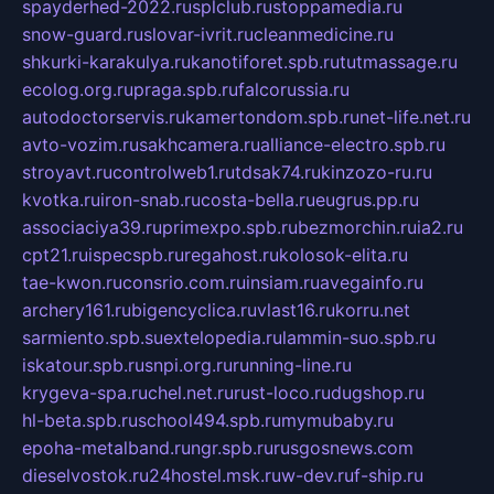
spayderhed-2022.ru
splclub.ru
stoppamedia.ru
snow-guard.ru
slovar-ivrit.ru
cleanmedicine.ru
shkurki-karakulya.ru
kanotiforet.spb.ru
tutmassage.ru
ecolog.org.ru
praga.spb.ru
falcorussia.ru
autodoctorservis.ru
kamertondom.spb.ru
net-life.net.ru
avto-vozim.ru
sakhcamera.ru
alliance-electro.spb.ru
stroyavt.ru
controlweb1.ru
tdsak74.ru
kinzozo-ru.ru
kvotka.ru
iron-snab.ru
costa-bella.ru
eugrus.pp.ru
associaciya39.ru
primexpo.spb.ru
bezmorchin.ru
ia2.ru
cpt21.ru
ispecspb.ru
regahost.ru
kolosok-elita.ru
tae-kwon.ru
consrio.com.ru
insiam.ru
avegainfo.ru
archery161.ru
bigencyclica.ru
vlast16.ru
korru.net
sarmiento.spb.su
extelopedia.ru
lammin-suo.spb.ru
iskatour.spb.ru
snpi.org.ru
running-line.ru
krygeva-spa.ru
chel.net.ru
rust-loco.ru
dugshop.ru
hl-beta.spb.ru
school494.spb.ru
mymubaby.ru
epoha-metalband.ru
ngr.spb.ru
rusgosnews.com
dieselvostok.ru
24hostel.msk.ru
w-dev.ru
f-ship.ru