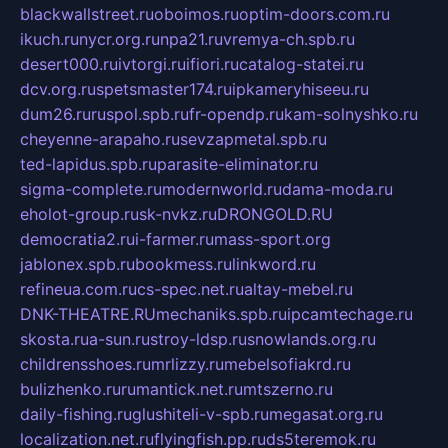
blackwallstreet.ru
oboimos.ru
optim-doors.com.ru
ikuch.ru
nycr.org.ru
npa21.ru
vremya-ch.spb.ru
desert000.ru
ivtorgi.ru
ifiori.ru
catalog-statei.ru
dcv.org.ru
spetsmaster174.ru
ipkameryhiseeu.ru
dum26.ru
ruspol.spb.ru
fr-opendp.ru
kam-solnyshko.ru
cheyenne-arapaho.ru
sevzapmetal.spb.ru
ted-lapidus.spb.ru
parasite-eliminator.ru
sigma-complete.ru
modernworld.ru
dama-moda.ru
eholot-group.ru
sk-nvkz.ru
DRONGOLD.RU
democratia2.ru
i-farmer.ru
mass-sport.org
jablonex.spb.ru
bookmess.ru
linkword.ru
refineua.com.ru
cs-spec.net.ru
altay-mebel.ru
DNK-THEATRE.RU
mechaniks.spb.ru
ipcamtechage.ru
skosta.ru
a-sun.ru
stroy-ldsp.ru
snowlands.org.ru
childrensshoes.ru
mrlizzy.ru
mebelsofiakrd.ru
bulizhenko.ru
rumantick.net.ru
mtszerno.ru
daily-fishing.ru
glushiteli-v-spb.ru
megasat.org.ru
localization.net.ru
flyingfish.pp.ru
ds5teremok.ru