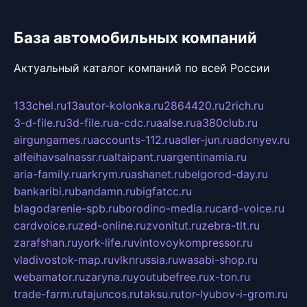
База автомобильных компаний
Актуальный каталог компаний по всей России
133chel.ru
13autor-kolonka.ru
2864420.ru
2rich.ru
3-d-file.ru
3d-file.ru
a-cdc.ru
aalse.ru
a380club.ru
airgungames.ru
accounts-112.ru
adler-jun.ru
adonyev.ru
alfeihavsalnassr.ru
altaipant.ru
argentinamia.ru
aria-family.ru
arkrym.ru
ashanet.ru
belgorod-day.ru
bankaribi.ru
bandamn.ru
bigfatcc.ru
blagodarenie-spb.ru
borodino-media.ru
card-voice.ru
cardvoice.ru
zed-online.ru
zvonitut.ru
zebra-tlt.ru
zarafshan.ru
york-life.ru
vintovoykompressor.ru
vladivostok-map.ru
vlknrussia.ru
wasabi-shop.ru
webamator.ru
zaryna.ru
youtubefree.ru
x-ton.ru
trade-farm.ru
tajuncos.ru
taksu.ru
tor-lyubov-i-grom.ru