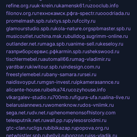
refine.org.ru
uk-krein.ru
kamensk61.ru
zooclub.info
filonov.org.ru
технокамск.рф
ra-spectr.ru
ooodriada.ru
promelmash.spb.ru
ixtys.spb.ru
fccity.ru
glamourstudio.spb.ru
kola-nature.org
spbmaster.spb.ru
musicoutlet.ru
china.msk.ru
bulldog.su
grimm-online.ru
outlander.net.ru
maga.spb.ru
anime-sell.ru
keseloy.ru
газприборсервис.рф
karmin.spb.ru
shekswood.ru
tischlermebel.ru
automall66.ru
mag-vladimir.ru
yardbar.ru
kiwitour.spb.ru
indesign.com.ru
freestylemebel.ru
bany-samara.ru
rsei.ru
naidisvoyput.ru
mgsn-invest.ru
ipkamerasannce.ru
alicante-house.ru
ibelka74.ru
cozyhouse.info
vlkargalev-studio.ru
700mb.ru
figura-ufa.ru
alina-live.ru
belarusiannews.ru
womenknow.ru
dos-vniimk.ru
sega.net.ru
dv.net.ru
phenomenonsofhistory.com
telesputnik.net.ru
wall.pp.ru
pylesosroidmi.ru
gtc-clan.ru
cligs.ru
bibikazap.ru
popova.org.ru
netwhistler.spb.ru
bellvil.ru
bonzon.ru
iss-vladik.ru