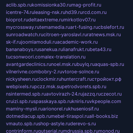
aclib.spb.ru
komissionka30.ru
mag-profit.ru
icentre-74.ru
leasing-nsk.ru
hd39.ru
rcd.com.ru
bioprot.ru
deltaextreme.ru
mirkotlov07.ru
mycrossway.ru
temamedia.ru
art-fusing.ru
cbslefort.ru
sunroadwatch.ru
citroen-yaroslavl.ru
ratnews.msk.ru
sk-if.ru
joomlamoduli.ru
academic-work.ru
bananaboys.ru
sanekua.ru
lianafrukt.ru
beta43.ru
tucsonwoori.com
alex-translation.ru
avantgardeclinics.ru
noel.msk.ru
buylq.ru
aquas-spb.ru
vilnerivne.com
bobry-2.ru
vtoroe-solnce.ru
nickysheen.ru
clockmir.ru
huntercraft.ru
стройокт.рф
webpixels.ru
pczz.msk.su
petrodvorets.spb.ru
nsintermed.spb.ru
avtovirazh-24.ru
jazzq.ru
czecot.ru
cruizi.spb.ru
spasskaya.spb.ru
kniris.ru
vkpeople.com
maminy-mysli.ru
arionorel.ru
khuseniosif.ru
dotmediacup.spb.ru
mebel-tiraspol.ru
all-books.biz
vmauto.spb.ru
shop-astyle.ru
derevo-s.ru
contrinform.ru
gutserial.ru
mdrussia.spb.ru
monod.ru