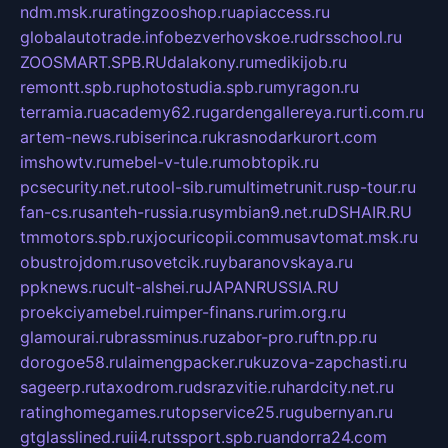
ndm.msk.ru
ratingzooshop.ru
apiaccess.ru
globalautotrade.info
bezverhovskoe.ru
drsschool.ru
ZOOSMART.SPB.RU
dalakony.ru
medikijob.ru
remontt.spb.ru
photostudia.spb.ru
myragon.ru
terramia.ru
academy62.ru
gardengallereya.ru
rti.com.ru
artem-news.ru
biserinca.ru
krasnodarkurort.com
imshowtv.ru
mebel-v-tule.ru
mobtopik.ru
pcsecurity.net.ru
tool-sib.ru
multimetrunit.ru
sp-tour.ru
fan-cs.ru
santeh-russia.ru
symbian9.net.ru
DSHAIR.RU
tmmotors.spb.ru
xjocuricopii.com
musavtomat.msk.ru
obustrojdom.ru
sovetcik.ru
ybaranovskaya.ru
ppknews.ru
cult-alshei.ru
JAPANRUSSIA.RU
proekciyamebel.ru
imper-finans.ru
rim.org.ru
glamourai.ru
brassminus.ru
zabor-pro.ru
ftn.pp.ru
dorogoe58.ru
laimengpacker.ru
kuzova-zapchasti.ru
sageerp.ru
taxodrom.ru
dsrazvitie.ru
hardcity.net.ru
ratinghomegames.ru
topservice25.ru
gubernyan.ru
gtglasslined.ru
ii4.ru
tssport.spb.ru
andorra24.com