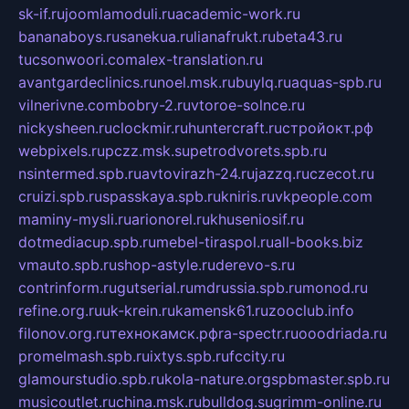
sk-if.ru
joomlamoduli.ru
academic-work.ru
bananaboys.ru
sanekua.ru
lianafrukt.ru
beta43.ru
tucsonwoori.com
alex-translation.ru
avantgardeclinics.ru
noel.msk.ru
buylq.ru
aquas-spb.ru
vilnerivne.com
bobry-2.ru
vtoroe-solnce.ru
nickysheen.ru
clockmir.ru
huntercraft.ru
стройокт.рф
webpixels.ru
pczz.msk.su
petrodvorets.spb.ru
nsintermed.spb.ru
avtovirazh-24.ru
jazzq.ru
czecot.ru
cruizi.spb.ru
spasskaya.spb.ru
kniris.ru
vkpeople.com
maminy-mysli.ru
arionorel.ru
khuseniosif.ru
dotmediacup.spb.ru
mebel-tiraspol.ru
all-books.biz
vmauto.spb.ru
shop-astyle.ru
derevo-s.ru
contrinform.ru
gutserial.ru
mdrussia.spb.ru
monod.ru
refine.org.ru
uk-krein.ru
kamensk61.ru
zooclub.info
filonov.org.ru
технокамск.рф
ra-spectr.ru
ooodriada.ru
promelmash.spb.ru
ixtys.spb.ru
fccity.ru
glamourstudio.spb.ru
kola-nature.org
spbmaster.spb.ru
musicoutlet.ru
china.msk.ru
bulldog.su
grimm-online.ru