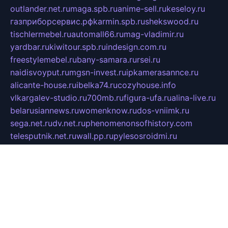
outlander.net.ru
maga.spb.ru
anime-sell.ru
keseloy.ru
газприборсервис.рф
karmin.spb.ru
shekswood.ru
tischlermebel.ru
automall66.ru
mag-vladimir.ru
yardbar.ru
kiwitour.spb.ru
indesign.com.ru
freestylemebel.ru
bany-samara.ru
rsei.ru
naidisvoyput.ru
mgsn-invest.ru
ipkamerasannce.ru
alicante-house.ru
ibelka74.ru
cozyhouse.info
vlkargalev-studio.ru
700mb.ru
figura-ufa.ru
alina-live.ru
belarusiannews.ru
womenknow.ru
dos-vniimk.ru
sega.net.ru
dv.net.ru
phenomenonsofhistory.com
telesputnik.net.ru
wall.pp.ru
pylesosroidmi.ru
gtc-clan.ru
cligs.ru
bibikazap.ru
popova.org.ru
netwhistler.spb.ru
bellvil.ru
bonzon.ru
iss-vladik.ru
defiparis.net.ru
las-gryzas.ru
amku.ru
electednews.spb.ru
feather.org.ru
spar72.ru
tankiigri.ru
dominus.com.ru
ibtree.ru
sanykool.pp.ru
unixlib.org.ru
menatep.spb.ru
gartenterrassen.ru
printeka.ru
skvozilka.com.ru
parkovka-pub.ru
lovemobi.ru
art-ru.ru