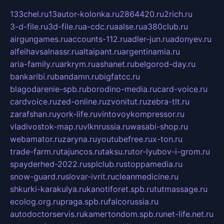
133chel.ru
13autor-kolonka.ru
2864420.ru
2rich.ru
3-d-file.ru
3d-file.ru
a-cdc.ru
aalse.ru
a380club.ru
airgungames.ru
accounts-112.ru
adler-jun.ru
adonyev.ru
alfeihavsalnassr.ru
altaipant.ru
argentinamia.ru
aria-family.ru
arkrym.ru
ashanet.ru
belgorod-day.ru
bankaribi.ru
bandamn.ru
bigfatcc.ru
blagodarenie-spb.ru
borodino-media.ru
card-voice.ru
cardvoice.ru
zed-online.ru
zvonitut.ru
zebra-tlt.ru
zarafshan.ru
york-life.ru
vintovoykompressor.ru
vladivostok-map.ru
vlknrussia.ru
wasabi-shop.ru
webamator.ru
zaryna.ru
youtubefree.ru
x-ton.ru
trade-farm.ru
tajuncos.ru
taksu.ru
tor-lyubov-i-grom.ru
spayderhed-2022.ru
splclub.ru
stoppamedia.ru
snow-guard.ru
slovar-ivrit.ru
cleanmedicine.ru
shkurki-karakulya.ru
kanotiforet.spb.ru
tutmassage.ru
ecolog.org.ru
praga.spb.ru
falcorussia.ru
autodoctorservis.ru
kamertondom.spb.ru
net-life.net.ru