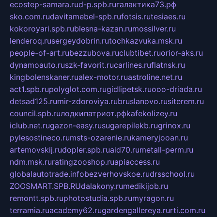
ecostep-samara.ru
d-p.spb.ru
галактика73.рф
sko.com.ru
davitamebel-spb.ru
fotsis.ru
tesiaes.ru
kokoroyari.spb.ru
blesna-kazan.ru
mossilver.ru
lenderoq.ru
sergeydobrin.ru
tochkazvuka.msk.ru
people-of-art.ru
bezzubova.ru
clubtibet.ru
orior-aks.ru
dynamoauto.ru
szk-favorit.ru
carlines.ru
flatnsk.ru
kingbolenskaner.ru
alex-motor.ru
astroline.net.ru
act1.spb.ru
polyglot.com.ru
gidlipetsk.ru
ooo-driada.ru
detsad125.ru
mir-zdoroviya.ru
bruslanovo.ru
siterem.ru
council.spb.ru
лодкипатриот.рф
kafekolizey.ru
iclub.net.ru
gazon-easy.ru
sugarepilekb.ru
grinox.ru
pylesostineco.ru
msts-ozarenie.ru
kameryjooan.ru
artemovskij.ru
dopler.spb.ru
aid70.ru
metall-perm.ru
ndm.msk.ru
ratingzooshop.ru
apiaccess.ru
globalautotrade.info
bezverhovskoe.ru
drsschool.ru
ZOOSMART.SPB.RU
dalakony.ru
medikijob.ru
remontt.spb.ru
photostudia.spb.ru
myragon.ru
terramia.ru
academy62.ru
gardengallereya.ru
rti.com.ru