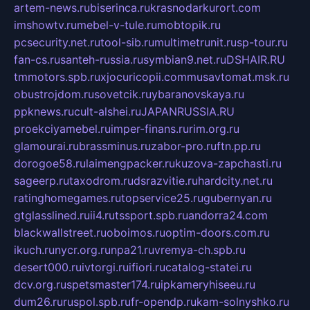
artem-news.ru
biserinca.ru
krasnodarkurort.com
imshowtv.ru
mebel-v-tule.ru
mobtopik.ru
pcsecurity.net.ru
tool-sib.ru
multimetrunit.ru
sp-tour.ru
fan-cs.ru
santeh-russia.ru
symbian9.net.ru
DSHAIR.RU
tmmotors.spb.ru
xjocuricopii.com
musavtomat.msk.ru
obustrojdom.ru
sovetcik.ru
ybaranovskaya.ru
ppknews.ru
cult-alshei.ru
JAPANRUSSIA.RU
proekciyamebel.ru
imper-finans.ru
rim.org.ru
glamourai.ru
brassminus.ru
zabor-pro.ru
ftn.pp.ru
dorogoe58.ru
laimengpacker.ru
kuzova-zapchasti.ru
sageerp.ru
taxodrom.ru
dsrazvitie.ru
hardcity.net.ru
ratinghomegames.ru
topservice25.ru
gubernyan.ru
gtglasslined.ru
ii4.ru
tssport.spb.ru
andorra24.com
blackwallstreet.ru
oboimos.ru
optim-doors.com.ru
ikuch.ru
nycr.org.ru
npa21.ru
vremya-ch.spb.ru
desert000.ru
ivtorgi.ru
ifiori.ru
catalog-statei.ru
dcv.org.ru
spetsmaster174.ru
ipkameryhiseeu.ru
dum26.ru
ruspol.spb.ru
fr-opendp.ru
kam-solnyshko.ru