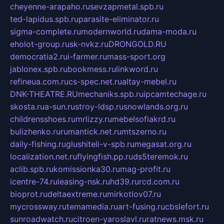
cheyenne-arapaho.ru
sevzapmetal.spb.ru
ted-lapidus.spb.ru
parasite-eliminator.ru
sigma-complete.ru
modernworld.ru
dama-moda.ru
eholot-group.ru
sk-nvkz.ru
DRONGOLD.RU
democratia2.ru
i-farmer.ru
mass-sport.org
jablonex.spb.ru
bookmess.ru
linkword.ru
refineua.com.ru
cs-spec.net.ru
altay-mebel.ru
DNK-THEATRE.RU
mechaniks.spb.ru
ipcamtechage.ru
skosta.ru
a-sun.ru
stroy-ldsp.ru
snowlands.org.ru
childrensshoes.ru
mrlizzy.ru
mebelsofiakrd.ru
bulizhenko.ru
rumantick.net.ru
mtszerno.ru
daily-fishing.ru
glushiteli-v-spb.ru
megasat.org.ru
localization.net.ru
flyingfish.pp.ru
ds5teremok.ru
aclib.spb.ru
komissionka30.ru
mag-profit.ru
icentre-74.ru
leasing-nsk.ru
hd39.ru
rcd.com.ru
bioprot.ru
deltaextreme.ru
mirkotlov07.ru
mycrossway.ru
temamedia.ru
art-fusing.ru
cbslefort.ru
sunroadwatch.ru
citroen-yaroslavl.ru
ratnews.msk.ru