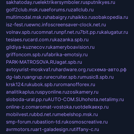
sakhatoday.ru
elektrikersymboler.ru
sputnikyes.ru
golf2club.msk.ru
aeforums.ru
zallclub.ru
multimodal.msk.ru
habaigry.ru
haikko.ru
sobakopedia.ru
isz-fest.ru
ewnc.info
screensaver-clock.net.ru
volnav.spb.ru
comnat.ru
npf.net.ru
7bit.pp.ru
kalugatur.ru
tesiaes.ru
card.com.ru
kazanka.spb.ru
gildiya-kuznecov.ru
kameryboavision.ru
griffoncom.spb.ru
fabrika-emotsiy.ru
PARK-MATROSOVA.RU
agat.spb.ru
avtoyurist-moskva1.ru
hardware.org.ru
схема-авто.рф
dg-lab.ru
angrup.ru
recruiter.spb.ru
music8.spb.ru
krsk124.ru
kubok.spb.ru
romanofforex.ru
analitikaplus.ru
spyonline.ru
zosikamery.ru
sloboda-ural.pp.ru
AUTO-COM.SU
hohota.net
alimy.ru
online-z.com
aromat-vostoka.ru
otdelkaexp.ru
mobilvest.ru
bbd.net.ru
mebelshop.msk.ru
smp-forum.ru
bastion-td.ru
kosmoscreative.ru
avrmotors.ru
art-galadesign.ru
tiffany-c.ru