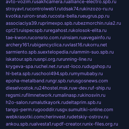
avto-vozim.ru
sakhcamera.ru
alliance-electro.spb.ru
stroyavt.ru
controlweb1.ru
tdsak74.ru
kinzozo-ru.ru
kvotka.ru
iron-snab.ru
costa-bella.ru
eugrus.pp.ru
associaciya39.ru
primexpo.spb.ru
bezmorchin.ru
ia2.ru
cpt21.ru
ispecspb.ru
regahost.ru
kolosok-elita.ru
tae-kwon.ru
consrio.com.ru
insiam.ru
avegainfo.ru
archery161.ru
bigencyclica.ru
vlast16.ru
korru.net
sarmiento.spb.su
extelopedia.ru
lammin-suo.spb.ru
iskatour.spb.ru
snpi.org.ru
running-line.ru
krygeva-spa.ru
chel.net.ru
rust-loco.ru
dugshop.ru
hl-beta.spb.ru
school494.spb.ru
mymubaby.ru
epoha-metalband.ru
ngr.spb.ru
rusgosnews.com
dieselvostok.ru
24hostel.msk.ru
w-dev.ru
f-ship.ru
regsmi.ru
filmnetwork.ru
malinasp.ru
kinosvin.ru
h2o-salon.ru
malutkayork.ru
deltaprim.spb.ru
tango-perm.ru
gooddir.ru
sgv.su
multiki-online.com
webkrasotki.com
cherinvest.ru
detskiy-ostrov.ru
ankou.spb.ru
alvesta1.ru
pdf-creator.ru
nix-files.org.ru