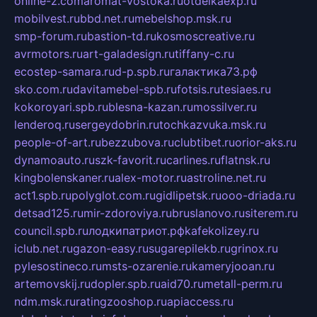
online-z.com
aromat-vostoka.ru
otdelkaexp.ru
mobilvest.ru
bbd.net.ru
mebelshop.msk.ru
smp-forum.ru
bastion-td.ru
kosmoscreative.ru
avrmotors.ru
art-galadesign.ru
tiffany-c.ru
ecostep-samara.ru
d-p.spb.ru
галактика73.рф
sko.com.ru
davitamebel-spb.ru
fotsis.ru
tesiaes.ru
kokoroyari.spb.ru
blesna-kazan.ru
mossilver.ru
lenderoq.ru
sergeydobrin.ru
tochkazvuka.msk.ru
people-of-art.ru
bezzubova.ru
clubtibet.ru
orior-aks.ru
dynamoauto.ru
szk-favorit.ru
carlines.ru
flatnsk.ru
kingbolenskaner.ru
alex-motor.ru
astroline.net.ru
act1.spb.ru
polyglot.com.ru
gidlipetsk.ru
ooo-driada.ru
detsad125.ru
mir-zdoroviya.ru
bruslanovo.ru
siterem.ru
council.spb.ru
лодкипатриот.рф
kafekolizey.ru
iclub.net.ru
gazon-easy.ru
sugarepilekb.ru
grinox.ru
pylesostineco.ru
msts-ozarenie.ru
kameryjooan.ru
artemovskij.ru
dopler.spb.ru
aid70.ru
metall-perm.ru
ndm.msk.ru
ratingzooshop.ru
apiaccess.ru