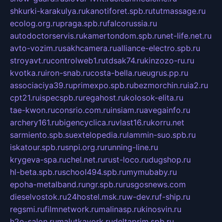
shkurki-karakulya.ru
kanotiforet.spb.ru
tutmassage.ru
ecolog.org.ru
praga.spb.ru
falcorussia.ru
autodoctorservis.ru
kamertondom.spb.ru
net-life.net.ru
avto-vozim.ru
sakhcamera.ru
alliance-electro.spb.ru
stroyavt.ru
controlweb1.ru
tdsak74.ru
kinzozo-ru.ru
kvotka.ru
iron-snab.ru
costa-bella.ru
eugrus.pp.ru
associaciya39.ru
primexpo.spb.ru
bezmorchin.ru
ia2.ru
cpt21.ru
ispecspb.ru
regahost.ru
kolosok-elita.ru
tae-kwon.ru
consrio.com.ru
insiam.ru
avegainfo.ru
archery161.ru
bigencyclica.ru
vlast16.ru
korru.net
sarmiento.spb.su
extelopedia.ru
lammin-suo.spb.ru
iskatour.spb.ru
snpi.org.ru
running-line.ru
krygeva-spa.ru
chel.net.ru
rust-loco.ru
dugshop.ru
hl-beta.spb.ru
school494.spb.ru
mymubaby.ru
epoha-metalband.ru
ngr.spb.ru
rusgosnews.com
dieselvostok.ru
24hostel.msk.ru
w-dev.ru
f-ship.ru
regsmi.ru
filmnetwork.ru
malinasp.ru
kinosvin.ru
h2o-salon.ru
malutkayork.ru
deltaprim.spb.ru