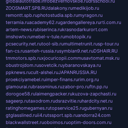
globalautotrade.info
bezverhovskoe.ru
drsschool.ru
ZOOSMART.SPB.RU
dalakony.ru
medikijob.ru
remontt.spb.ru
photostudia.spb.ru
myragon.ru
terramia.ru
academy62.ru
gardengallereya.ru
rti.com.ru
artem-news.ru
biserinca.ru
krasnodarkurort.com
imshowtv.ru
mebel-v-tule.ru
mobtopik.ru
pcsecurity.net.ru
tool-sib.ru
multimetrunit.ru
sp-tour.ru
fan-cs.ru
santeh-russia.ru
symbian9.net.ru
DSHAIR.RU
tmmotors.spb.ru
xjocuricopii.com
musavtomat.msk.ru
obustrojdom.ru
sovetcik.ru
ybaranovskaya.ru
ppknews.ru
cult-alshei.ru
JAPANRUSSIA.RU
proekciyamebel.ru
imper-finans.ru
rim.org.ru
glamourai.ru
brassminus.ru
zabor-pro.ru
ftn.pp.ru
dorogoe58.ru
laimengpacker.ru
kuzova-zapchasti.ru
sageerp.ru
taxodrom.ru
dsrazvitie.ru
hardcity.net.ru
ratinghomegames.ru
topservice25.ru
gubernyan.ru
gtglasslined.ru
ii4.ru
tssport.spb.ru
andorra24.com
blackwallstreet.ru
oboimos.ru
optim-doors.com.ru