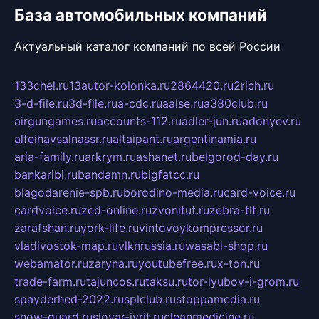
База автомобильных компаний
Актуальный каталог компаний по всей России
133chel.ru
13autor-kolonka.ru
2864420.ru
2rich.ru
3-d-file.ru
3d-file.ru
a-cdc.ru
aalse.ru
a380club.ru
airgungames.ru
accounts-112.ru
adler-jun.ru
adonyev.ru
alfeihavsalnassr.ru
altaipant.ru
argentinamia.ru
aria-family.ru
arkrym.ru
ashanet.ru
belgorod-day.ru
bankaribi.ru
bandamn.ru
bigfatcc.ru
blagodarenie-spb.ru
borodino-media.ru
card-voice.ru
cardvoice.ru
zed-online.ru
zvonitut.ru
zebra-tlt.ru
zarafshan.ru
york-life.ru
vintovoykompressor.ru
vladivostok-map.ru
vlknrussia.ru
wasabi-shop.ru
webamator.ru
zaryna.ru
youtubefree.ru
x-ton.ru
trade-farm.ru
tajuncos.ru
taksu.ru
tor-lyubov-i-grom.ru
spayderhed-2022.ru
splclub.ru
stoppamedia.ru
snow-guard.ru
slovar-ivrit.ru
cleanmedicine.ru