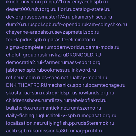
ikuch.ru
nycr.org.ru
npa21.ru
vremya-ch.spb.ru
desert000.ru
ivtorgi.ru
ifiori.ru
catalog-statei.ru
dcv.org.ru
spetsmaster174.ru
ipkameryhiseeu.ru
dum26.ru
ruspol.spb.ru
fr-opendp.ru
kam-solnyshko.ru
cheyenne-arapaho.ru
sevzapmetal.spb.ru
ted-lapidus.spb.ru
parasite-eliminator.ru
sigma-complete.ru
modernworld.ru
dama-moda.ru
eholot-group.ru
sk-nvkz.ru
DRONGOLD.RU
democratia2.ru
i-farmer.ru
mass-sport.org
jablonex.spb.ru
bookmess.ru
linkword.ru
refineua.com.ru
cs-spec.net.ru
altay-mebel.ru
DNK-THEATRE.RU
mechaniks.spb.ru
ipcamtechage.ru
skosta.ru
a-sun.ru
stroy-ldsp.ru
snowlands.org.ru
childrensshoes.ru
mrlizzy.ru
mebelsofiakrd.ru
bulizhenko.ru
rumantick.net.ru
mtszerno.ru
daily-fishing.ru
glushiteli-v-spb.ru
megasat.org.ru
localization.net.ru
flyingfish.pp.ru
ds5teremok.ru
aclib.spb.ru
komissionka30.ru
mag-profit.ru