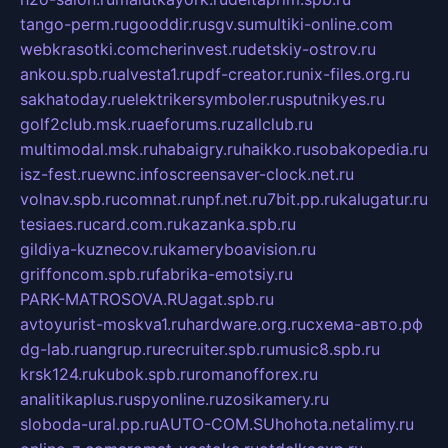
tango-perm.ru
gooddir.ru
sgv.su
multiki-online.com
webkrasotki.com
cherinvest.ru
detskiy-ostrov.ru
ankou.spb.ru
alvesta1.ru
pdf-creator.ru
nix-files.org.ru
sakhatoday.ru
elektrikersymboler.ru
sputnikyes.ru
golf2club.msk.ru
aeforums.ru
zallclub.ru
multimodal.msk.ru
habaigry.ru
haikko.ru
sobakopedia.ru
isz-fest.ru
ewnc.info
screensaver-clock.net.ru
volnav.spb.ru
comnat.ru
npf.net.ru
7bit.pp.ru
kalugatur.ru
tesiaes.ru
card.com.ru
kazanka.spb.ru
gildiya-kuznecov.ru
kameryboavision.ru
griffoncom.spb.ru
fabrika-emotsiy.ru
PARK-MATROSOVA.RU
agat.spb.ru
avtoyurist-moskva1.ru
hardware.org.ru
схема-авто.рф
dg-lab.ru
angrup.ru
recruiter.spb.ru
music8.spb.ru
krsk124.ru
kubok.spb.ru
romanofforex.ru
analitikaplus.ru
spyonline.ru
zosikamery.ru
sloboda-ural.pp.ru
AUTO-COM.SU
hohota.net
alimy.ru