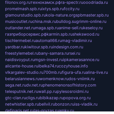
filonov.org.ru
технокамск.рф
ra-spectr.ru
ooodriada.ru
promelmash.spb.ru
ixtys.spb.ru
fccity.ru
glamourstudio.spb.ru
kola-nature.org
spbmaster.spb.ru
musicoutlet.ru
china.msk.ru
bulldog.su
grimm-online.ru
outlander.net.ru
maga.spb.ru
anime-sell.ru
keseloy.ru
газприборсервис.рф
karmin.spb.ru
shekswood.ru
tischlermebel.ru
automall66.ru
mag-vladimir.ru
yardbar.ru
kiwitour.spb.ru
indesign.com.ru
freestylemebel.ru
bany-samara.ru
rsei.ru
naidisvoyput.ru
mgsn-invest.ru
ipkamerasannce.ru
alicante-house.ru
ibelka74.ru
cozyhouse.info
vlkargalev-studio.ru
700mb.ru
figura-ufa.ru
alina-live.ru
belarusiannews.ru
womenknow.ru
dos-vniimk.ru
sega.net.ru
dv.net.ru
phenomenonsofhistory.com
telesputnik.net.ru
wall.pp.ru
pylesosroidmi.ru
gtc-clan.ru
cligs.ru
bibikazap.ru
popova.org.ru
netwhistler.spb.ru
bellvil.ru
bonzon.ru
iss-vladik.ru
defiparis.net.ru
las-gryzas.ru
amku.ru