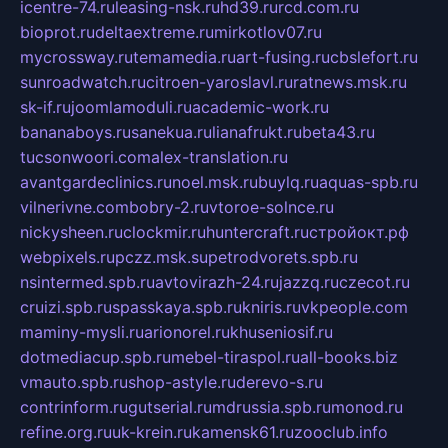
icentre-74.ru
leasing-nsk.ru
hd39.ru
rcd.com.ru
bioprot.ru
deltaextreme.ru
mirkotlov07.ru
mycrossway.ru
temamedia.ru
art-fusing.ru
cbslefort.ru
sunroadwatch.ru
citroen-yaroslavl.ru
ratnews.msk.ru
sk-if.ru
joomlamoduli.ru
academic-work.ru
bananaboys.ru
sanekua.ru
lianafrukt.ru
beta43.ru
tucsonwoori.com
alex-translation.ru
avantgardeclinics.ru
noel.msk.ru
buylq.ru
aquas-spb.ru
vilnerivne.com
bobry-2.ru
vtoroe-solnce.ru
nickysheen.ru
clockmir.ru
huntercraft.ru
стройокт.рф
webpixels.ru
pczz.msk.su
petrodvorets.spb.ru
nsintermed.spb.ru
avtovirazh-24.ru
jazzq.ru
czecot.ru
cruizi.spb.ru
spasskaya.spb.ru
kniris.ru
vkpeople.com
maminy-mysli.ru
arionorel.ru
khuseniosif.ru
dotmediacup.spb.ru
mebel-tiraspol.ru
all-books.biz
vmauto.spb.ru
shop-astyle.ru
derevo-s.ru
contrinform.ru
gutserial.ru
mdrussia.spb.ru
monod.ru
refine.org.ru
uk-krein.ru
kamensk61.ru
zooclub.info