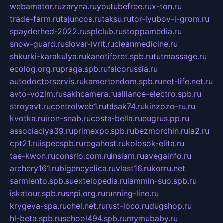
webamator.ru
zaryna.ru
youtubefree.ru
x-ton.ru
trade-farm.ru
tajuncos.ru
taksu.ru
tor-lyubov-i-grom.ru
spayderhed-2022.ru
splclub.ru
stoppamedia.ru
snow-guard.ru
slovar-ivrit.ru
cleanmedicine.ru
shkurki-karakulya.ru
kanotiforet.spb.ru
tutmassage.ru
ecolog.org.ru
praga.spb.ru
falcorussia.ru
autodoctorservis.ru
kamertondom.spb.ru
net-life.net.ru
avto-vozim.ru
sakhcamera.ru
alliance-electro.spb.ru
stroyavt.ru
controlweb1.ru
tdsak74.ru
kinzozo-ru.ru
kvotka.ru
iron-snab.ru
costa-bella.ru
eugrus.pp.ru
associaciya39.ru
primexpo.spb.ru
bezmorchin.ru
ia2.ru
cpt21.ru
ispecspb.ru
regahost.ru
kolosok-elita.ru
tae-kwon.ru
consrio.com.ru
insiam.ru
avegainfo.ru
archery161.ru
bigencyclica.ru
vlast16.ru
korru.net
sarmiento.spb.su
extelopedia.ru
lammin-suo.spb.ru
iskatour.spb.ru
snpi.org.ru
running-line.ru
krygeva-spa.ru
chel.net.ru
rust-loco.ru
dugshop.ru
hl-beta.spb.ru
school494.spb.ru
mymubaby.ru