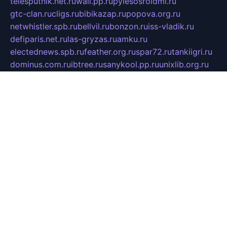
telesputnik.net.ru
wall.pp.ru
pylesosroidmi.ru
gtc-clan.ru
cligs.ru
bibikazap.ru
popova.org.ru
netwhistler.spb.ru
bellvil.ru
bonzon.ru
iss-vladik.ru
defiparis.net.ru
las-gryzas.ru
amku.ru
electednews.spb.ru
feather.org.ru
spar72.ru
tankiigri.ru
dominus.com.ru
ibtree.ru
sanykool.pp.ru
unixlib.org.ru
menatep.spb.ru
gartenterrassen.ru
printeka.ru
skvozilka.com.ru
parkovka-pub.ru
lovemobi.ru
art-ru.ru
emulatorz.com.ru
alucomp.com.ru
tatforum.com.ru
alternativa-profi.ru
dermakler.ru
artsurvey.ru
aredir.ru
khimspas.ru
centr-maxi.ru
2018r.ru
bort-stomer-defort.ru
professional2.ru
gibsons.ru
artselena.ru
art-pilot.ru
ingredient.spb.ru
npfpolimer.spb.ru
argentum.spb.ru
hom-edu.ru
af-num.ru
cashadvanceamericasev.org
trexp.spb.ru
apteka-gerzena.ru
vasilyevka.msk.ru
personalloanrgx.org
tishanskiysdk.ru
atma-volga.ru
yoga-media.ru
asmirnov.ru
betonvodincovo.ru