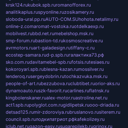
krsk124.ru
kubok.spb.ru
romanofforex.ru
analitikaplus.ru
spyonline.ru
zosikamery.ru
sloboda-ural.pp.ru
AUTO-COM.SU
hohota.net
alimy.ru
online-z.com
aromat-vostoka.ru
otdelkaexp.ru
mobilvest.ru
bbd.net.ru
mebelshop.msk.ru
smp-forum.ru
bastion-td.ru
kosmoscreative.ru
avrmotors.ru
art-galadesign.ru
tiffany-c.ru
ecostep-samara.ru
d-p.spb.ru
галактика73.рф
sko.com.ru
davitamebel-spb.ru
fotsis.ru
tesiaes.ru
kokoroyari.spb.ru
blesna-kazan.ru
mossilver.ru
lenderoq.ru
sergeydobrin.ru
tochkazvuka.msk.ru
people-of-art.ru
bezzubova.ru
clubtibet.ru
orior-aks.ru
dynamoauto.ru
szk-favorit.ru
carlines.ru
flatnsk.ru
kingbolenskaner.ru
alex-motor.ru
astroline.net.ru
act1.spb.ru
polyglot.com.ru
gidlipetsk.ru
ooo-driada.ru
detsad125.ru
mir-zdoroviya.ru
bruslanovo.ru
siterem.ru
council.spb.ru
лодкипатриот.рф
kafekolizey.ru
iclub.net.ru
gazon-easy.ru
sugarepilekb.ru
grinox.ru