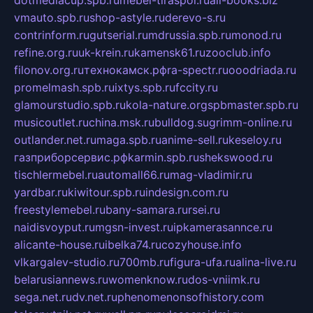
vmauto.spb.ru
shop-astyle.ru
derevo-s.ru
contrinform.ru
gutserial.ru
mdrussia.spb.ru
monod.ru
refine.org.ru
uk-krein.ru
kamensk61.ru
zooclub.info
filonov.org.ru
технокамск.рф
ra-spectr.ru
ooodriada.ru
promelmash.spb.ru
ixtys.spb.ru
fccity.ru
glamourstudio.spb.ru
kola-nature.org
spbmaster.spb.ru
musicoutlet.ru
china.msk.ru
bulldog.su
grimm-online.ru
outlander.net.ru
maga.spb.ru
anime-sell.ru
keseloy.ru
газприборсервис.рф
karmin.spb.ru
shekswood.ru
tischlermebel.ru
automall66.ru
mag-vladimir.ru
yardbar.ru
kiwitour.spb.ru
indesign.com.ru
freestylemebel.ru
bany-samara.ru
rsei.ru
naidisvoyput.ru
mgsn-invest.ru
ipkamerasannce.ru
alicante-house.ru
ibelka74.ru
cozyhouse.info
vlkargalev-studio.ru
700mb.ru
figura-ufa.ru
alina-live.ru
belarusiannews.ru
womenknow.ru
dos-vniimk.ru
sega.net.ru
dv.net.ru
phenomenonsofhistory.com