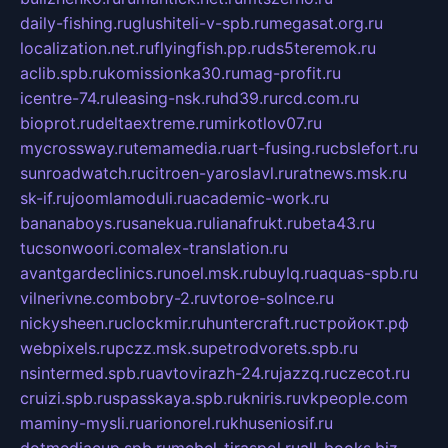
daily-fishing.ru
glushiteli-v-spb.ru
megasat.org.ru
localization.net.ru
flyingfish.pp.ru
ds5teremok.ru
aclib.spb.ru
komissionka30.ru
mag-profit.ru
icentre-74.ru
leasing-nsk.ru
hd39.ru
rcd.com.ru
bioprot.ru
deltaextreme.ru
mirkotlov07.ru
mycrossway.ru
temamedia.ru
art-fusing.ru
cbslefort.ru
sunroadwatch.ru
citroen-yaroslavl.ru
ratnews.msk.ru
sk-if.ru
joomlamoduli.ru
academic-work.ru
bananaboys.ru
sanekua.ru
lianafrukt.ru
beta43.ru
tucsonwoori.com
alex-translation.ru
avantgardeclinics.ru
noel.msk.ru
buylq.ru
aquas-spb.ru
vilnerivne.com
bobry-2.ru
vtoroe-solnce.ru
nickysheen.ru
clockmir.ru
huntercraft.ru
стройокт.рф
webpixels.ru
pczz.msk.su
petrodvorets.spb.ru
nsintermed.spb.ru
avtovirazh-24.ru
jazzq.ru
czecot.ru
cruizi.spb.ru
spasskaya.spb.ru
kniris.ru
vkpeople.com
maminy-mysli.ru
arionorel.ru
khuseniosif.ru
dotmediacup.spb.ru
mebel-tiraspol.ru
all-books.biz