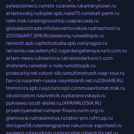
pylesostineco.ru
msts-ozarenie.ru
kameryjooan.ru
artemovskij.ru
dopler.spb.ru
aid70.ru
metall-perm.ru
ndm.msk.ru
ratingzooshop.ru
apiaccess.ru
globalautotrade.info
bezverhovskoe.ru
drsschool.ru
ZOOSMART.SPB.RU
dalakony.ru
medikijob.ru
remontt.spb.ru
photostudia.spb.ru
myragon.ru
terramia.ru
academy62.ru
gardengallereya.ru
rti.com.ru
artem-news.ru
biserinca.ru
krasnodarkurort.com
imshowtv.ru
mebel-v-tule.ru
mobtopik.ru
pcsecurity.net.ru
tool-sib.ru
multimetrunit.ru
sp-tour.ru
fan-cs.ru
santeh-russia.ru
symbian9.net.ru
DSHAIR.RU
tmmotors.spb.ru
xjocuricopii.com
musavtomat.msk.ru
obustrojdom.ru
sovetcik.ru
ybaranovskaya.ru
ppknews.ru
cult-alshei.ru
JAPANRUSSIA.RU
proekciyamebel.ru
imper-finans.ru
rim.org.ru
glamourai.ru
brassminus.ru
zabor-pro.ru
ftn.pp.ru
dorogoe58.ru
laimengpacker.ru
kuzova-zapchasti.ru
sageerp.ru
taxodrom.ru
dsrazvitie.ru
hardcity.net.ru