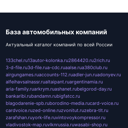
База автомобильных компаний
Актуальный каталог компаний по всей России
133chel.ru
13autor-kolonka.ru
2864420.ru
2rich.ru
3-d-file.ru
3d-file.ru
a-cdc.ru
aalse.ru
a380club.ru
airgungames.ru
accounts-112.ru
adler-jun.ru
adonyev.ru
alfeihavsalnassr.ru
altaipant.ru
argentinamia.ru
aria-family.ru
arkrym.ru
ashanet.ru
belgorod-day.ru
bankaribi.ru
bandamn.ru
bigfatcc.ru
blagodarenie-spb.ru
borodino-media.ru
card-voice.ru
cardvoice.ru
zed-online.ru
zvonitut.ru
zebra-tlt.ru
zarafshan.ru
york-life.ru
vintovoykompressor.ru
vladivostok-map.ru
vlknrussia.ru
wasabi-shop.ru