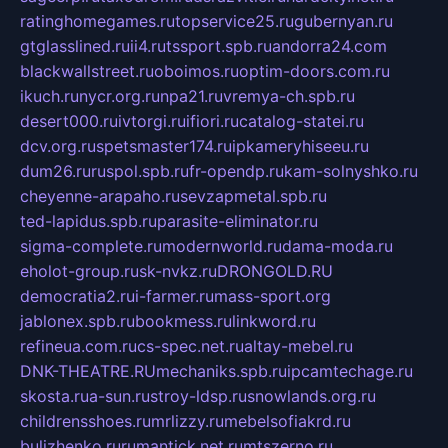
ratinghomegames.ru
topservice25.ru
gubernyan.ru
gtglasslined.ru
ii4.ru
tssport.spb.ru
andorra24.com
blackwallstreet.ru
oboimos.ru
optim-doors.com.ru
ikuch.ru
nycr.org.ru
npa21.ru
vremya-ch.spb.ru
desert000.ru
ivtorgi.ru
ifiori.ru
catalog-statei.ru
dcv.org.ru
spetsmaster174.ru
ipkameryhiseeu.ru
dum26.ru
ruspol.spb.ru
fr-opendp.ru
kam-solnyshko.ru
cheyenne-arapaho.ru
sevzapmetal.spb.ru
ted-lapidus.spb.ru
parasite-eliminator.ru
sigma-complete.ru
modernworld.ru
dama-moda.ru
eholot-group.ru
sk-nvkz.ru
DRONGOLD.RU
democratia2.ru
i-farmer.ru
mass-sport.org
jablonex.spb.ru
bookmess.ru
linkword.ru
refineua.com.ru
cs-spec.net.ru
altay-mebel.ru
DNK-THEATRE.RU
mechaniks.spb.ru
ipcamtechage.ru
skosta.ru
a-sun.ru
stroy-ldsp.ru
snowlands.org.ru
childrensshoes.ru
mrlizzy.ru
mebelsofiakrd.ru
bulizhenko.ru
rumantick.net.ru
mtszerno.ru