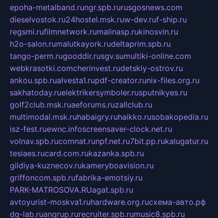
epoha-metalband.ru
ngr.spb.ru
rusgosnews.com
dieselvostok.ru
24hostel.msk.ru
w-dev.ru
f-ship.ru
regsmi.ru
filmnetwork.ru
malinasp.ru
kinosvin.ru
h2o-salon.ru
malutkayork.ru
deltaprim.spb.ru
tango-perm.ru
gooddir.ru
sgv.su
multiki-online.com
webkrasotki.com
cherinvest.ru
detskiy-ostrov.ru
ankou.spb.ru
alvesta1.ru
pdf-creator.ru
nix-files.org.ru
sakhatoday.ru
elektrikersymboler.ru
sputnikyes.ru
golf2club.msk.ru
aeforums.ru
zallclub.ru
multimodal.msk.ru
habaigry.ru
haikko.ru
sobakopedia.ru
isz-fest.ru
ewnc.info
screensaver-clock.net.ru
volnav.spb.ru
comnat.ru
npf.net.ru
7bit.pp.ru
kalugatur.ru
tesiaes.ru
card.com.ru
kazanka.spb.ru
gildiya-kuznecov.ru
kameryboavision.ru
griffoncom.spb.ru
fabrika-emotsiy.ru
PARK-MATROSOVA.RU
agat.spb.ru
avtoyurist-moskva1.ru
hardware.org.ru
схема-авто.рф
dg-lab.ru
angrup.ru
recruiter.spb.ru
music8.spb.ru