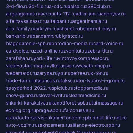
3-d-file.ru
3d-file.ru
a-cdc.ru
aalse.ru
a380club.ru
airgungames.ru
accounts-112.ru
adler-jun.ru
adonyev.ru
alfeihavsalnassr.ru
altaipant.ru
argentinamia.ru
aria-family.ru
arkrym.ru
ashanet.ru
belgorod-day.ru
bankaribi.ru
bandamn.ru
bigfatcc.ru
blagodarenie-spb.ru
borodino-media.ru
card-voice.ru
cardvoice.ru
zed-online.ru
zvonitut.ru
zebra-tlt.ru
zarafshan.ru
york-life.ru
vintovoykompressor.ru
vladivostok-map.ru
vlknrussia.ru
wasabi-shop.ru
webamator.ru
zaryna.ru
youtubefree.ru
x-ton.ru
trade-farm.ru
tajuncos.ru
taksu.ru
tor-lyubov-i-grom.ru
spayderhed-2022.ru
splclub.ru
stoppamedia.ru
snow-guard.ru
slovar-ivrit.ru
cleanmedicine.ru
shkurki-karakulya.ru
kanotiforet.spb.ru
tutmassage.ru
ecolog.org.ru
praga.spb.ru
falcorussia.ru
autodoctorservis.ru
kamertondom.spb.ru
net-life.net.ru
avto-vozim.ru
sakhcamera.ru
alliance-electro.spb.ru
stroyavt.ru
controlweb1.ru
tdsak74.ru
kinzozo-ru.ru