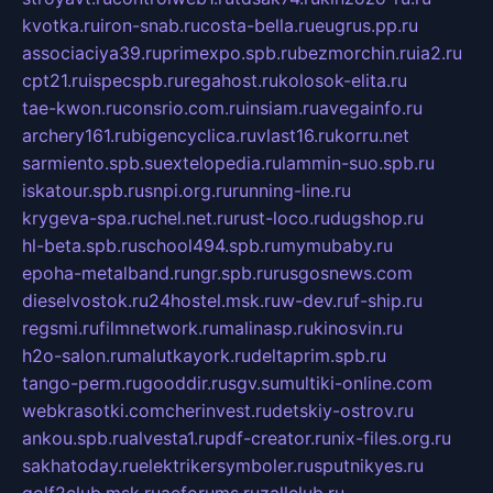
kvotka.ru
iron-snab.ru
costa-bella.ru
eugrus.pp.ru
associaciya39.ru
primexpo.spb.ru
bezmorchin.ru
ia2.ru
cpt21.ru
ispecspb.ru
regahost.ru
kolosok-elita.ru
tae-kwon.ru
consrio.com.ru
insiam.ru
avegainfo.ru
archery161.ru
bigencyclica.ru
vlast16.ru
korru.net
sarmiento.spb.su
extelopedia.ru
lammin-suo.spb.ru
iskatour.spb.ru
snpi.org.ru
running-line.ru
krygeva-spa.ru
chel.net.ru
rust-loco.ru
dugshop.ru
hl-beta.spb.ru
school494.spb.ru
mymubaby.ru
epoha-metalband.ru
ngr.spb.ru
rusgosnews.com
dieselvostok.ru
24hostel.msk.ru
w-dev.ru
f-ship.ru
regsmi.ru
filmnetwork.ru
malinasp.ru
kinosvin.ru
h2o-salon.ru
malutkayork.ru
deltaprim.spb.ru
tango-perm.ru
gooddir.ru
sgv.su
multiki-online.com
webkrasotki.com
cherinvest.ru
detskiy-ostrov.ru
ankou.spb.ru
alvesta1.ru
pdf-creator.ru
nix-files.org.ru
sakhatoday.ru
elektrikersymboler.ru
sputnikyes.ru