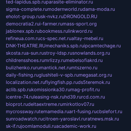
ted-lapidus.spb.ru
parasite-eliminator.ru
sigma-complete.ru
modernworld.ru
dama-moda.ru
eholot-group.ru
sk-nvkz.ru
DRONGOLD.RU
democratia2.ru
i-farmer.ru
mass-sport.org
jablonex.spb.ru
bookmess.ru
linkword.ru
refineua.com.ru
cs-spec.net.ru
altay-mebel.ru
DNK-THEATRE.RU
mechaniks.spb.ru
ipcamtechage.ru
skosta.ru
a-sun.ru
stroy-ldsp.ru
snowlands.org.ru
childrensshoes.ru
mrlizzy.ru
mebelsofiakrd.ru
bulizhenko.ru
rumantick.net.ru
mtszerno.ru
daily-fishing.ru
glushiteli-v-spb.ru
megasat.org.ru
localization.net.ru
flyingfish.pp.ru
ds5teremok.ru
aclib.spb.ru
komissionka30.ru
mag-profit.ru
icentre-74.ru
leasing-nsk.ru
hd39.ru
rcd.com.ru
bioprot.ru
deltaextreme.ru
mirkotlov07.ru
mycrossway.ru
temamedia.ru
art-fusing.ru
cbslefort.ru
sunroadwatch.ru
citroen-yaroslavl.ru
ratnews.msk.ru
sk-if.ru
joomlamoduli.ru
academic-work.ru