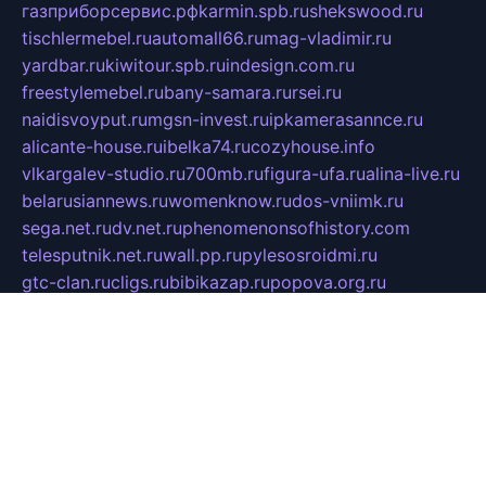
газприборсервис.рф
karmin.spb.ru
shekswood.ru
tischlermebel.ru
automall66.ru
mag-vladimir.ru
yardbar.ru
kiwitour.spb.ru
indesign.com.ru
freestylemebel.ru
bany-samara.ru
rsei.ru
naidisvoyput.ru
mgsn-invest.ru
ipkamerasannce.ru
alicante-house.ru
ibelka74.ru
cozyhouse.info
vlkargalev-studio.ru
700mb.ru
figura-ufa.ru
alina-live.ru
belarusiannews.ru
womenknow.ru
dos-vniimk.ru
sega.net.ru
dv.net.ru
phenomenonsofhistory.com
telesputnik.net.ru
wall.pp.ru
pylesosroidmi.ru
gtc-clan.ru
cligs.ru
bibikazap.ru
popova.org.ru
netwhistler.spb.ru
bellvil.ru
bonzon.ru
iss-vladik.ru
defiparis.net.ru
las-gryzas.ru
amku.ru
electednews.spb.ru
feather.org.ru
spar72.ru
tankiigri.ru
dominus.com.ru
ibtree.ru
sanykool.pp.ru
unixlib.org.ru
menatep.spb.ru
gartenterrassen.ru
printeka.ru
skvozilka.com.ru
parkovka-pub.ru
lovemobi.ru
art-ru.ru
emulatorz.com.ru
alucomp.com.ru
tatforum.com.ru