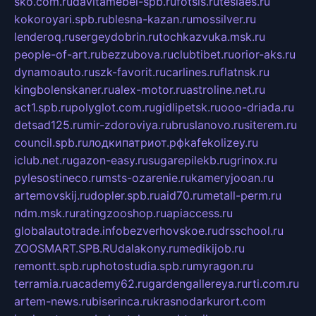
sko.com.ru
davitamebel-spb.ru
fotsis.ru
tesiaes.ru
kokoroyari.spb.ru
blesna-kazan.ru
mossilver.ru
lenderoq.ru
sergeydobrin.ru
tochkazvuka.msk.ru
people-of-art.ru
bezzubova.ru
clubtibet.ru
orior-aks.ru
dynamoauto.ru
szk-favorit.ru
carlines.ru
flatnsk.ru
kingbolenskaner.ru
alex-motor.ru
astroline.net.ru
act1.spb.ru
polyglot.com.ru
gidlipetsk.ru
ooo-driada.ru
detsad125.ru
mir-zdoroviya.ru
bruslanovo.ru
siterem.ru
council.spb.ru
лодкипатриот.рф
kafekolizey.ru
iclub.net.ru
gazon-easy.ru
sugarepilekb.ru
grinox.ru
pylesostineco.ru
msts-ozarenie.ru
kameryjooan.ru
artemovskij.ru
dopler.spb.ru
aid70.ru
metall-perm.ru
ndm.msk.ru
ratingzooshop.ru
apiaccess.ru
globalautotrade.info
bezverhovskoe.ru
drsschool.ru
ZOOSMART.SPB.RU
dalakony.ru
medikijob.ru
remontt.spb.ru
photostudia.spb.ru
myragon.ru
terramia.ru
academy62.ru
gardengallereya.ru
rti.com.ru
artem-news.ru
biserinca.ru
krasnodarkurort.com