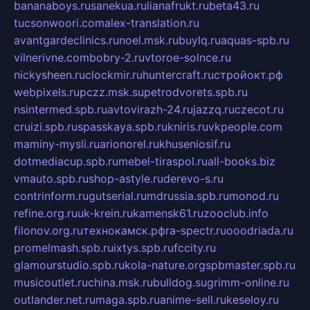
bananaboys.ru
sanekua.ru
lianafrukt.ru
beta43.ru
tucsonwoori.com
alex-translation.ru
avantgardeclinics.ru
noel.msk.ru
buylq.ru
aquas-spb.ru
vilnerivne.com
bobry-2.ru
vtoroe-solnce.ru
nickysheen.ru
clockmir.ru
huntercraft.ru
стройокт.рф
webpixels.ru
pczz.msk.su
petrodvorets.spb.ru
nsintermed.spb.ru
avtovirazh-24.ru
jazzq.ru
czecot.ru
cruizi.spb.ru
spasskaya.spb.ru
kniris.ru
vkpeople.com
maminy-mysli.ru
arionorel.ru
khuseniosif.ru
dotmediacup.spb.ru
mebel-tiraspol.ru
all-books.biz
vmauto.spb.ru
shop-astyle.ru
derevo-s.ru
contrinform.ru
gutserial.ru
mdrussia.spb.ru
monod.ru
refine.org.ru
uk-krein.ru
kamensk61.ru
zooclub.info
filonov.org.ru
технокамск.рф
ra-spectr.ru
ooodriada.ru
promelmash.spb.ru
ixtys.spb.ru
fccity.ru
glamourstudio.spb.ru
kola-nature.org
spbmaster.spb.ru
musicoutlet.ru
china.msk.ru
bulldog.su
grimm-online.ru
outlander.net.ru
maga.spb.ru
anime-sell.ru
keseloy.ru