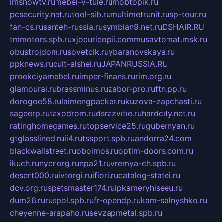
imshowtv.ru
mebel-v-tule.ru
mobtopik.ru
pcsecurity.net.ru
tool-sib.ru
multimetrunit.ru
sp-tour.ru
fan-cs.ru
santeh-russia.ru
symbian9.net.ru
DSHAIR.RU
tmmotors.spb.ru
xjocuricopii.com
musavtomat.msk.ru
obustrojdom.ru
sovetcik.ru
ybaranovskaya.ru
ppknews.ru
cult-alshei.ru
JAPANRUSSIA.RU
proekciyamebel.ru
imper-finans.ru
rim.org.ru
glamourai.ru
brassminus.ru
zabor-pro.ru
ftn.pp.ru
dorogoe58.ru
laimengpacker.ru
kuzova-zapchasti.ru
sageerp.ru
taxodrom.ru
dsrazvitie.ru
hardcity.net.ru
ratinghomegames.ru
topservice25.ru
gubernyan.ru
gtglasslined.ru
ii4.ru
tssport.spb.ru
andorra24.com
blackwallstreet.ru
oboimos.ru
optim-doors.com.ru
ikuch.ru
nycr.org.ru
npa21.ru
vremya-ch.spb.ru
desert000.ru
ivtorgi.ru
ifiori.ru
catalog-statei.ru
dcv.org.ru
spetsmaster174.ru
ipkameryhiseeu.ru
dum26.ru
ruspol.spb.ru
fr-opendp.ru
kam-solnyshko.ru
cheyenne-arapaho.ru
sevzapmetal.spb.ru