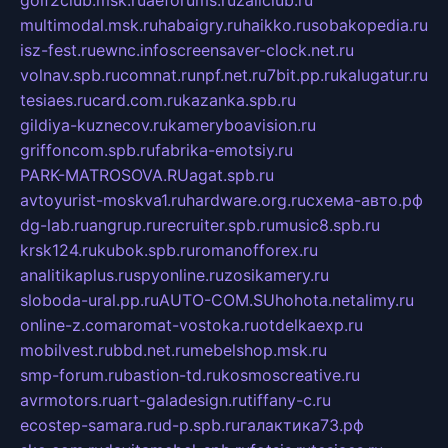
golf2club.msk.ru
aeforums.ru
zallclub.ru
multimodal.msk.ru
habaigry.ru
haikko.ru
sobakopedia.ru
isz-fest.ru
ewnc.info
screensaver-clock.net.ru
volnav.spb.ru
comnat.ru
npf.net.ru
7bit.pp.ru
kalugatur.ru
tesiaes.ru
card.com.ru
kazanka.spb.ru
gildiya-kuznecov.ru
kameryboavision.ru
griffoncom.spb.ru
fabrika-emotsiy.ru
PARK-MATROSOVA.RU
agat.spb.ru
avtoyurist-moskva1.ru
hardware.org.ru
схема-авто.рф
dg-lab.ru
angrup.ru
recruiter.spb.ru
music8.spb.ru
krsk124.ru
kubok.spb.ru
romanofforex.ru
analitikaplus.ru
spyonline.ru
zosikamery.ru
sloboda-ural.pp.ru
AUTO-COM.SU
hohota.net
alimy.ru
online-z.com
aromat-vostoka.ru
otdelkaexp.ru
mobilvest.ru
bbd.net.ru
mebelshop.msk.ru
smp-forum.ru
bastion-td.ru
kosmoscreative.ru
avrmotors.ru
art-galadesign.ru
tiffany-c.ru
ecostep-samara.ru
d-p.spb.ru
галактика73.рф