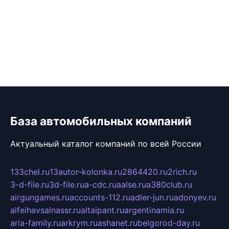
База автомобильных компаний
Актуальный каталог компаний по всей России
133chel.ru
13autor-kolonka.ru
2864420.ru
2rich.ru
3-d-file.ru
3d-file.ru
a-cdc.ru
aalse.ru
a380club.ru
airgungames.ru
accounts-112.ru
adler-jun.ru
adonyev.ru
alfeihavsalnassr.ru
altaipant.ru
argentinamia.ru
aria-family.ru
arkrym.ru
ashanet.ru
belgorod-day.ru