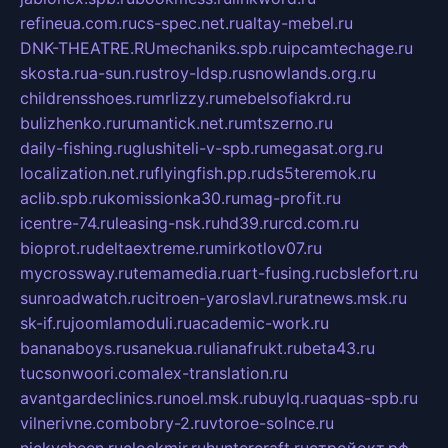
refineua.com.ru
cs-spec.net.ru
altay-mebel.ru
DNK-THEATRE.RU
mechaniks.spb.ru
ipcamtechage.ru
skosta.ru
a-sun.ru
stroy-ldsp.ru
snowlands.org.ru
childrensshoes.ru
mrlizzy.ru
mebelsofiakrd.ru
bulizhenko.ru
rumantick.net.ru
mtszerno.ru
daily-fishing.ru
glushiteli-v-spb.ru
megasat.org.ru
localization.net.ru
flyingfish.pp.ru
ds5teremok.ru
aclib.spb.ru
komissionka30.ru
mag-profit.ru
icentre-74.ru
leasing-nsk.ru
hd39.ru
rcd.com.ru
bioprot.ru
deltaextreme.ru
mirkotlov07.ru
mycrossway.ru
temamedia.ru
art-fusing.ru
cbslefort.ru
sunroadwatch.ru
citroen-yaroslavl.ru
ratnews.msk.ru
sk-if.ru
joomlamoduli.ru
academic-work.ru
bananaboys.ru
sanekua.ru
lianafrukt.ru
beta43.ru
tucsonwoori.com
alex-translation.ru
avantgardeclinics.ru
noel.msk.ru
buylq.ru
aquas-spb.ru
vilnerivne.com
bobry-2.ru
vtoroe-solnce.ru