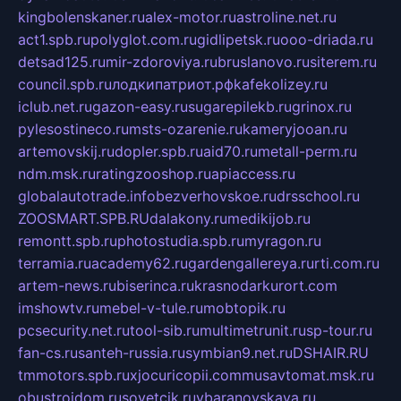
kingbolenskaner.ru
alex-motor.ru
astroline.net.ru
act1.spb.ru
polyglot.com.ru
gidlipetsk.ru
ooo-driada.ru
detsad125.ru
mir-zdoroviya.ru
bruslanovo.ru
siterem.ru
council.spb.ru
лодкипатриот.рф
kafekolizey.ru
iclub.net.ru
gazon-easy.ru
sugarepilekb.ru
grinox.ru
pylesostineco.ru
msts-ozarenie.ru
kameryjooan.ru
artemovskij.ru
dopler.spb.ru
aid70.ru
metall-perm.ru
ndm.msk.ru
ratingzooshop.ru
apiaccess.ru
globalautotrade.info
bezverhovskoe.ru
drsschool.ru
ZOOSMART.SPB.RU
dalakony.ru
medikijob.ru
remontt.spb.ru
photostudia.spb.ru
myragon.ru
terramia.ru
academy62.ru
gardengallereya.ru
rti.com.ru
artem-news.ru
biserinca.ru
krasnodarkurort.com
imshowtv.ru
mebel-v-tule.ru
mobtopik.ru
pcsecurity.net.ru
tool-sib.ru
multimetrunit.ru
sp-tour.ru
fan-cs.ru
santeh-russia.ru
symbian9.net.ru
DSHAIR.RU
tmmotors.spb.ru
xjocuricopii.com
musavtomat.msk.ru
obustrojdom.ru
sovetcik.ru
ybaranovskaya.ru