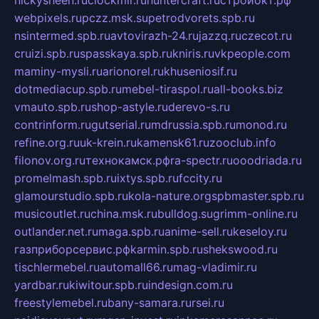
nickysheen.ru
clockmir.ru
huntercraft.ru
стройокт.рф
webpixels.ru
pczz.msk.su
petrodvorets.spb.ru
nsintermed.spb.ru
avtovirazh-24.ru
jazzq.ru
czecot.ru
cruizi.spb.ru
spasskaya.spb.ru
kniris.ru
vkpeople.com
maminy-mysli.ru
arionorel.ru
khuseniosif.ru
dotmediacup.spb.ru
mebel-tiraspol.ru
all-books.biz
vmauto.spb.ru
shop-astyle.ru
derevo-s.ru
contrinform.ru
gutserial.ru
mdrussia.spb.ru
monod.ru
refine.org.ru
uk-krein.ru
kamensk61.ru
zooclub.info
filonov.org.ru
технокамск.рф
ra-spectr.ru
ooodriada.ru
promelmash.spb.ru
ixtys.spb.ru
fccity.ru
glamourstudio.spb.ru
kola-nature.org
spbmaster.spb.ru
musicoutlet.ru
china.msk.ru
bulldog.su
grimm-online.ru
outlander.net.ru
maga.spb.ru
anime-sell.ru
keseloy.ru
газприборсервис.рф
karmin.spb.ru
shekswood.ru
tischlermebel.ru
automall66.ru
mag-vladimir.ru
yardbar.ru
kiwitour.spb.ru
indesign.com.ru
freestylemebel.ru
bany-samara.ru
rsei.ru