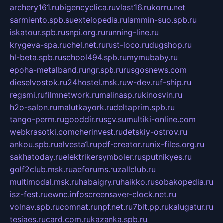
archery161.ru
bigencyclica.ru
vlast16.ru
korru.net
sarmiento.spb.su
extelopedia.ru
lammin-suo.spb.ru
iskatour.spb.ru
snpi.org.ru
running-line.ru
krygeva-spa.ru
chel.net.ru
rust-loco.ru
dugshop.ru
hl-beta.spb.ru
school494.spb.ru
mymubaby.ru
epoha-metalband.ru
ngr.spb.ru
rusgosnews.com
dieselvostok.ru
24hostel.msk.ru
w-dev.ru
f-ship.ru
regsmi.ru
filmnetwork.ru
malinasp.ru
kinosvin.ru
h2o-salon.ru
malutkayork.ru
deltaprim.spb.ru
tango-perm.ru
gooddir.ru
sgv.su
multiki-online.com
webkrasotki.com
cherinvest.ru
detskiy-ostrov.ru
ankou.spb.ru
alvesta1.ru
pdf-creator.ru
nix-files.org.ru
sakhatoday.ru
elektrikersymboler.ru
sputnikyes.ru
golf2club.msk.ru
aeforums.ru
zallclub.ru
multimodal.msk.ru
habaigry.ru
haikko.ru
sobakopedia.ru
isz-fest.ru
ewnc.info
screensaver-clock.net.ru
volnav.spb.ru
comnat.ru
npf.net.ru
7bit.pp.ru
kalugatur.ru
tesiaes.ru
card.com.ru
kazanka.spb.ru