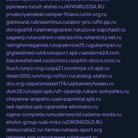
ppknews.ru
cult-alshei.ru
JAPANRUSSIA.RU
proekciyamebel.ru
imper-finans.ru
rim.org.ru
glamourai.ru
brassminus.ru
zabor-pro.ru
ftn.pp.ru
dorogoe58.ru
laimengpacker.ru
kuzova-zapchasti.ru
sageerp.ru
taxodrom.ru
dsrazvitie.ru
hardcity.net.ru
ratinghomegames.ru
topservice25.ru
gubernyan.ru
gtglasslined.ru
ii4.ru
tssport.spb.ru
andorra24.com
blackwallstreet.ru
oboimos.ru
optim-doors.com.ru
ikuch.ru
nycr.org.ru
npa21.ru
vremya-ch.spb.ru
desert000.ru
ivtorgi.ru
ifiori.ru
catalog-statei.ru
dcv.org.ru
spetsmaster174.ru
ipkameryhiseeu.ru
dum26.ru
ruspol.spb.ru
fr-opendp.ru
kam-solnyshko.ru
cheyenne-arapaho.ru
sevzapmetal.spb.ru
ted-lapidus.spb.ru
parasite-eliminator.ru
sigma-complete.ru
modernworld.ru
dama-moda.ru
eholot-group.ru
sk-nvkz.ru
DRONGOLD.RU
democratia2.ru
i-farmer.ru
mass-sport.org
jablonex.spb.ru
bookmess.ru
linkword.ru