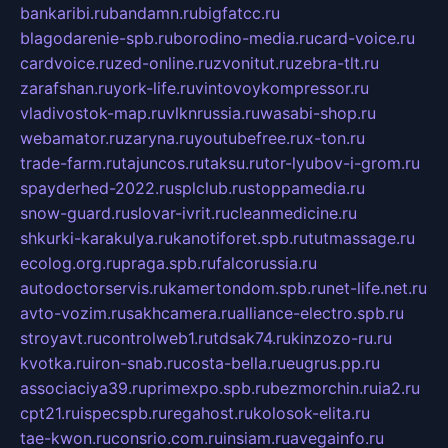
bankaribi.ru
bandamn.ru
bigfatcc.ru
blagodarenie-spb.ru
borodino-media.ru
card-voice.ru
cardvoice.ru
zed-online.ru
zvonitut.ru
zebra-tlt.ru
zarafshan.ru
york-life.ru
vintovoykompressor.ru
vladivostok-map.ru
vlknrussia.ru
wasabi-shop.ru
webamator.ru
zaryna.ru
youtubefree.ru
x-ton.ru
trade-farm.ru
tajuncos.ru
taksu.ru
tor-lyubov-i-grom.ru
spayderhed-2022.ru
splclub.ru
stoppamedia.ru
snow-guard.ru
slovar-ivrit.ru
cleanmedicine.ru
shkurki-karakulya.ru
kanotiforet.spb.ru
tutmassage.ru
ecolog.org.ru
praga.spb.ru
falcorussia.ru
autodoctorservis.ru
kamertondom.spb.ru
net-life.net.ru
avto-vozim.ru
sakhcamera.ru
alliance-electro.spb.ru
stroyavt.ru
controlweb1.ru
tdsak74.ru
kinzozo-ru.ru
kvotka.ru
iron-snab.ru
costa-bella.ru
eugrus.pp.ru
associaciya39.ru
primexpo.spb.ru
bezmorchin.ru
ia2.ru
cpt21.ru
ispecspb.ru
regahost.ru
kolosok-elita.ru
tae-kwon.ru
consrio.com.ru
insiam.ru
avegainfo.ru