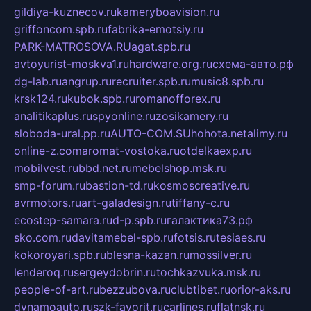
gildiya-kuznecov.ru
kameryboavision.ru
griffoncom.spb.ru
fabrika-emotsiy.ru
PARK-MATROSOVA.RU
agat.spb.ru
avtoyurist-moskva1.ru
hardware.org.ru
схема-авто.рф
dg-lab.ru
angrup.ru
recruiter.spb.ru
music8.spb.ru
krsk124.ru
kubok.spb.ru
romanofforex.ru
analitikaplus.ru
spyonline.ru
zosikamery.ru
sloboda-ural.pp.ru
AUTO-COM.SU
hohota.net
alimy.ru
online-z.com
aromat-vostoka.ru
otdelkaexp.ru
mobilvest.ru
bbd.net.ru
mebelshop.msk.ru
smp-forum.ru
bastion-td.ru
kosmoscreative.ru
avrmotors.ru
art-galadesign.ru
tiffany-c.ru
ecostep-samara.ru
d-p.spb.ru
галактика73.рф
sko.com.ru
davitamebel-spb.ru
fotsis.ru
tesiaes.ru
kokoroyari.spb.ru
blesna-kazan.ru
mossilver.ru
lenderoq.ru
sergeydobrin.ru
tochkazvuka.msk.ru
people-of-art.ru
bezzubova.ru
clubtibet.ru
orior-aks.ru
dynamoauto.ru
szk-favorit.ru
carlines.ru
flatnsk.ru