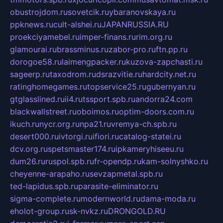
obustrojdom.ru
sovetcik.ru
ybaranovskaya.ru
ppknews.ru
cult-alshei.ru
JAPANRUSSIA.RU
proekciyamebel.ru
imper-finans.ru
rim.org.ru
glamourai.ru
brassminus.ru
zabor-pro.ru
ftn.pp.ru
dorogoe58.ru
laimengpacker.ru
kuzova-zapchasti.ru
sageerp.ru
taxodrom.ru
dsrazvitie.ru
hardcity.net.ru
ratinghomegames.ru
topservice25.ru
gubernyan.ru
gtglasslined.ru
ii4.ru
tssport.spb.ru
andorra24.com
blackwallstreet.ru
oboimos.ru
optim-doors.com.ru
ikuch.ru
nycr.org.ru
npa21.ru
vremya-ch.spb.ru
desert000.ru
ivtorgi.ru
ifiori.ru
catalog-statei.ru
dcv.org.ru
spetsmaster174.ru
ipkameryhiseeu.ru
dum26.ru
ruspol.spb.ru
fr-opendp.ru
kam-solnyshko.ru
cheyenne-arapaho.ru
sevzapmetal.spb.ru
ted-lapidus.spb.ru
parasite-eliminator.ru
sigma-complete.ru
modernworld.ru
dama-moda.ru
eholot-group.ru
sk-nvkz.ru
DRONGOLD.RU