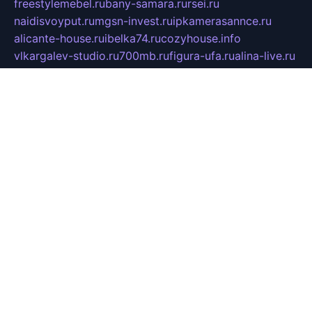
freestylemebel.ru
bany-samara.ru
rsei.ru
naidisvoyput.ru
mgsn-invest.ru
ipkamerasannce.ru
alicante-house.ru
ibelka74.ru
cozyhouse.info
vlkargalev-studio.ru
700mb.ru
figura-ufa.ru
alina-live.ru
belarusiannews.ru
womenknow.ru
dos-vniimk.ru
sega.net.ru
dv.net.ru
phenomenonsofhistory.com
telesputnik.net.ru
wall.pp.ru
pylesosroidmi.ru
gtc-clan.ru
cligs.ru
bibikazap.ru
popova.org.ru
netwhistler.spb.ru
bellvil.ru
bonzon.ru
iss-vladik.ru
defiparis.net.ru
las-gryzas.ru
amku.ru
electednews.spb.ru
feather.org.ru
spar72.ru
tankiigri.ru
dominus.com.ru
ibtree.ru
sanykool.pp.ru
unixlib.org.ru
menatep.spb.ru
gartenterrassen.ru
printeka.ru
skvozilka.com.ru
parkovka-pub.ru
lovemobi.ru
art-ru.ru
emulatorz.com.ru
alucomp.com.ru
tatforum.com.ru
alternativa-profi.ru
dermakler.ru
artsurvey.ru
aredir.ru
khimspas.ru
centr-maxi.ru
2018r.ru
bort-stomer-defort.ru
professional2.ru
gibsons.ru