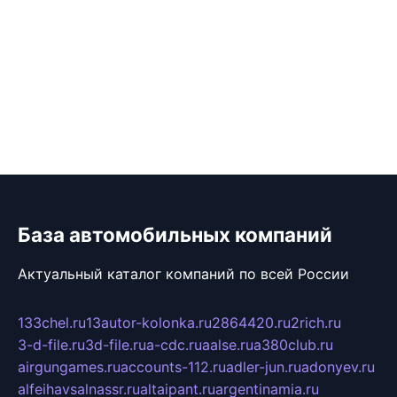
База автомобильных компаний
Актуальный каталог компаний по всей России
133chel.ru
13autor-kolonka.ru
2864420.ru
2rich.ru
3-d-file.ru
3d-file.ru
a-cdc.ru
aalse.ru
a380club.ru
airgungames.ru
accounts-112.ru
adler-jun.ru
adonyev.ru
alfeihavsalnassr.ru
altaipant.ru
argentinamia.ru