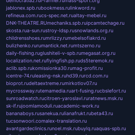
democratia2.ru
i-farmer.ru
mass-sport.org
jablonex.spb.ru
bookmess.ru
linkword.ru
refineua.com.ru
cs-spec.net.ru
altay-mebel.ru
DNK-THEATRE.RU
mechaniks.spb.ru
ipcamtechage.ru
skosta.ru
a-sun.ru
stroy-ldsp.ru
snowlands.org.ru
childrensshoes.ru
mrlizzy.ru
mebelsofiakrd.ru
bulizhenko.ru
rumantick.net.ru
mtszerno.ru
daily-fishing.ru
glushiteli-v-spb.ru
megasat.org.ru
localization.net.ru
flyingfish.pp.ru
ds5teremok.ru
aclib.spb.ru
komissionka30.ru
mag-profit.ru
icentre-74.ru
leasing-nsk.ru
hd39.ru
rcd.com.ru
bioprot.ru
deltaextreme.ru
mirkotlov07.ru
mycrossway.ru
temamedia.ru
art-fusing.ru
cbslefort.ru
sunroadwatch.ru
citroen-yaroslavl.ru
ratnews.msk.ru
sk-if.ru
joomlamoduli.ru
academic-work.ru
bananaboys.ru
sanekua.ru
lianafrukt.ru
beta43.ru
tucsonwoori.com
alex-translation.ru
avantgardeclinics.ru
noel.msk.ru
buylq.ru
aquas-spb.ru