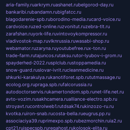
aria-family.ru
arkrym.ru
ashanet.ru
belgorod-day.ru
bankaribi.ru
bandamn.ru
bigfatcc.ru
blagodarenie-spb.ru
borodino-media.ru
card-voice.ru
cardvoice.ru
zed-online.ru
zvonitut.ru
zebra-tlt.ru
zarafshan.ru
york-life.ru
vintovoykompressor.ru
vladivostok-map.ru
vlknrussia.ru
wasabi-shop.ru
webamator.ru
zaryna.ru
youtubefree.ru
x-ton.ru
trade-farm.ru
tajuncos.ru
taksu.ru
tor-lyubov-i-grom.ru
spayderhed-2022.ru
splclub.ru
stoppamedia.ru
snow-guard.ru
slovar-ivrit.ru
cleanmedicine.ru
shkurki-karakulya.ru
kanotiforet.spb.ru
tutmassage.ru
ecolog.org.ru
praga.spb.ru
falcorussia.ru
autodoctorservis.ru
kamertondom.spb.ru
net-life.net.ru
avto-vozim.ru
sakhcamera.ru
alliance-electro.spb.ru
stroyavt.ru
controlweb1.ru
tdsak74.ru
kinzozo-ru.ru
kvotka.ru
iron-snab.ru
costa-bella.ru
eugrus.pp.ru
associaciya39.ru
primexpo.spb.ru
bezmorchin.ru
ia2.ru
cpt21.ru
ispecspb.ru
regahost.ru
kolosok-elita.ru