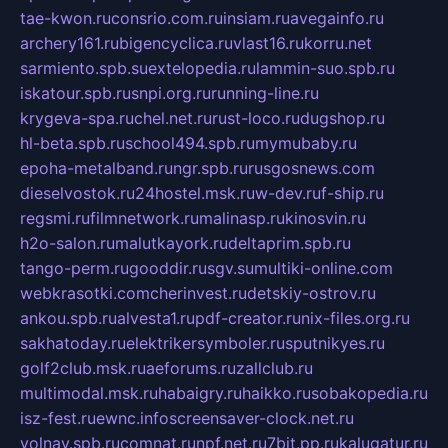
tae-kwon.ru
consrio.com.ru
insiam.ru
avegainfo.ru
archery161.ru
bigencyclica.ru
vlast16.ru
korru.net
sarmiento.spb.su
extelopedia.ru
lammin-suo.spb.ru
iskatour.spb.ru
snpi.org.ru
running-line.ru
krygeva-spa.ru
chel.net.ru
rust-loco.ru
dugshop.ru
hl-beta.spb.ru
school494.spb.ru
mymubaby.ru
epoha-metalband.ru
ngr.spb.ru
rusgosnews.com
dieselvostok.ru
24hostel.msk.ru
w-dev.ru
f-ship.ru
regsmi.ru
filmnetwork.ru
malinasp.ru
kinosvin.ru
h2o-salon.ru
malutkayork.ru
deltaprim.spb.ru
tango-perm.ru
gooddir.ru
sgv.su
multiki-online.com
webkrasotki.com
cherinvest.ru
detskiy-ostrov.ru
ankou.spb.ru
alvesta1.ru
pdf-creator.ru
nix-files.org.ru
sakhatoday.ru
elektrikersymboler.ru
sputnikyes.ru
golf2club.msk.ru
aeforums.ru
zallclub.ru
multimodal.msk.ru
habaigry.ru
haikko.ru
sobakopedia.ru
isz-fest.ru
ewnc.info
screensaver-clock.net.ru
volnav.spb.ru
comnat.ru
npf.net.ru
7bit.pp.ru
kalugatur.ru