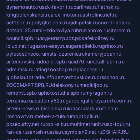
dynamoauto.ru
szk-favorit.ru
carlines.ru
flatnsk.ru
kingbolenskaner.ru
alex-motor.ru
astroline.net.ru
act1.spb.ru
polyglot.com.ru
gidlipetsk.ru
ooo-driada.ru
detsad125.ru
mir-zdoroviya.ru
bruslanovo.ru
siterem.ru
council.spb.ru
лодкипатриот.рф
kafekolizey.ru
iclub.net.ru
gazon-easy.ru
sugarepilekb.ru
grinox.ru
pylesostineco.ru
msts-ozarenie.ru
kameryjooan.ru
artemovskij.ru
dopler.spb.ru
aid70.ru
metall-perm.ru
ndm.msk.ru
ratingzooshop.ru
apiaccess.ru
globalautotrade.info
bezverhovskoe.ru
drsschool.ru
ZOOSMART.SPB.RU
dalakony.ru
medikijob.ru
remontt.spb.ru
photostudia.spb.ru
myragon.ru
terramia.ru
academy62.ru
gardengallereya.ru
rti.com.ru
artem-news.ru
biserinca.ru
krasnodarkurort.com
imshowtv.ru
mebel-v-tule.ru
mobtopik.ru
pcsecurity.net.ru
tool-sib.ru
multimetrunit.ru
sp-tour.ru
fan-cs.ru
santeh-russia.ru
symbian9.net.ru
DSHAIR.RU
tmmotors.spb.ru
xjocuricopii.com
musavtomat.msk.ru