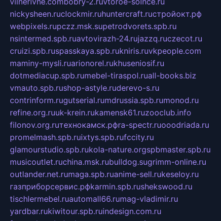
vilnerivne.com
bobry-2.ru
vtoroe-solnce.ru
nickysheen.ru
clockmir.ru
huntercraft.ru
стройокт.рф
webpixels.ru
pczz.msk.su
petrodvorets.spb.ru
nsintermed.spb.ru
avtovirazh-24.ru
jazzq.ru
czecot.ru
cruizi.spb.ru
spasskaya.spb.ru
kniris.ru
vkpeople.com
maminy-mysli.ru
arionorel.ru
khuseniosif.ru
dotmediacup.spb.ru
mebel-tiraspol.ru
all-books.biz
vmauto.spb.ru
shop-astyle.ru
derevo-s.ru
contrinform.ru
gutserial.ru
mdrussia.spb.ru
monod.ru
refine.org.ru
uk-krein.ru
kamensk61.ru
zooclub.info
filonov.org.ru
технокамск.рф
ra-spectr.ru
ooodriada.ru
promelmash.spb.ru
ixtys.spb.ru
fccity.ru
glamourstudio.spb.ru
kola-nature.org
spbmaster.spb.ru
musicoutlet.ru
china.msk.ru
bulldog.su
grimm-online.ru
outlander.net.ru
maga.spb.ru
anime-sell.ru
keseloy.ru
газприборсервис.рф
karmin.spb.ru
shekswood.ru
tischlermebel.ru
automall66.ru
mag-vladimir.ru
yardbar.ru
kiwitour.spb.ru
indesign.com.ru