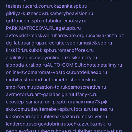
tesiaes.ru
card.com.ru
kazanka.spb.ru
gildiya-kuznecov.ru
kameryboavision.ru
griffoncom.spb.ru
fabrika-emotsiy.ru
PARK-MATROSOVA.RU
agat.spb.ru
avtoyurist-moskva1.ru
hardware.org.ru
схема-авто.рф
dg-lab.ru
angrup.ru
recruiter.spb.ru
music8.spb.ru
krsk124.ru
kubok.spb.ru
romanofforex.ru
analitikaplus.ru
spyonline.ru
zosikamery.ru
sloboda-ural.pp.ru
AUTO-COM.SU
hohota.net
alimy.ru
online-z.com
aromat-vostoka.ru
otdelkaexp.ru
mobilvest.ru
bbd.net.ru
mebelshop.msk.ru
smp-forum.ru
bastion-td.ru
kosmoscreative.ru
avrmotors.ru
art-galadesign.ru
tiffany-c.ru
ecostep-samara.ru
d-p.spb.ru
галактика73.рф
sko.com.ru
davitamebel-spb.ru
fotsis.ru
tesiaes.ru
kokoroyari.spb.ru
blesna-kazan.ru
mossilver.ru
lenderoq.ru
sergeydobrin.ru
tochkazvuka.msk.ru
people-of-art.ru
bezzubova.ru
clubtibet.ru
orior-aks.ru