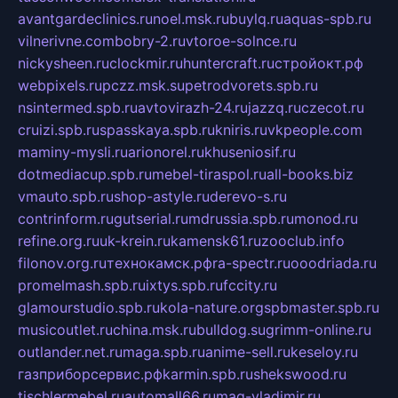
avantgardeclinics.ru
noel.msk.ru
buylq.ru
aquas-spb.ru
vilnerivne.com
bobry-2.ru
vtoroe-solnce.ru
nickysheen.ru
clockmir.ru
huntercraft.ru
стройокт.рф
webpixels.ru
pczz.msk.su
petrodvorets.spb.ru
nsintermed.spb.ru
avtovirazh-24.ru
jazzq.ru
czecot.ru
cruizi.spb.ru
spasskaya.spb.ru
kniris.ru
vkpeople.com
maminy-mysli.ru
arionorel.ru
khuseniosif.ru
dotmediacup.spb.ru
mebel-tiraspol.ru
all-books.biz
vmauto.spb.ru
shop-astyle.ru
derevo-s.ru
contrinform.ru
gutserial.ru
mdrussia.spb.ru
monod.ru
refine.org.ru
uk-krein.ru
kamensk61.ru
zooclub.info
filonov.org.ru
технокамск.рф
ra-spectr.ru
ooodriada.ru
promelmash.spb.ru
ixtys.spb.ru
fccity.ru
glamourstudio.spb.ru
kola-nature.org
spbmaster.spb.ru
musicoutlet.ru
china.msk.ru
bulldog.su
grimm-online.ru
outlander.net.ru
maga.spb.ru
anime-sell.ru
keseloy.ru
газприборсервис.рф
karmin.spb.ru
shekswood.ru
tischlermebel.ru
automall66.ru
mag-vladimir.ru