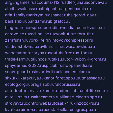
airgungames.ru
accounts-112.ru
adler-jun.ru
adonyev.ru
alfeihavsalnassr.ru
altaipant.ru
argentinamia.ru
aria-family.ru
arkrym.ru
ashanet.ru
belgorod-day.ru
bankaribi.ru
bandamn.ru
bigfatcc.ru
blagodarenie-spb.ru
borodino-media.ru
card-voice.ru
cardvoice.ru
zed-online.ru
zvonitut.ru
zebra-tlt.ru
zarafshan.ru
york-life.ru
vintovoykompressor.ru
vladivostok-map.ru
vlknrussia.ru
wasabi-shop.ru
webamator.ru
zaryna.ru
youtubefree.ru
x-ton.ru
trade-farm.ru
tajuncos.ru
taksu.ru
tor-lyubov-i-grom.ru
spayderhed-2022.ru
splclub.ru
stoppamedia.ru
snow-guard.ru
slovar-ivrit.ru
cleanmedicine.ru
shkurki-karakulya.ru
kanotiforet.spb.ru
tutmassage.ru
ecolog.org.ru
praga.spb.ru
falcorussia.ru
autodoctorservis.ru
kamertondom.spb.ru
net-life.net.ru
avto-vozim.ru
sakhcamera.ru
alliance-electro.spb.ru
stroyavt.ru
controlweb1.ru
tdsak74.ru
kinzozo-ru.ru
kvotka.ru
iron-snab.ru
costa-bella.ru
eugrus.pp.ru