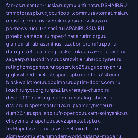
fan-cs.ru
santeh-russia.ru
symbian9.net.ru
DSHAIR.RU
tmmotors.spb.ru
xjocuricopii.com
musavtomat.msk.ru
obustrojdom.ru
sovetcik.ru
ybaranovskaya.ru
ppknews.ru
cult-alshei.ru
JAPANRUSSIA.RU
proekciyamebel.ru
imper-finans.ru
rim.org.ru
glamourai.ru
brassminus.ru
zabor-pro.ru
ftn.pp.ru
dorogoe58.ru
laimengpacker.ru
kuzova-zapchasti.ru
sageerp.ru
taxodrom.ru
dsrazvitie.ru
hardcity.net.ru
ratinghomegames.ru
topservice25.ru
gubernyan.ru
gtglasslined.ru
ii4.ru
tssport.spb.ru
andorra24.com
blackwallstreet.ru
oboimos.ru
optim-doors.com.ru
ikuch.ru
nycr.org.ru
npa21.ru
vremya-ch.spb.ru
desert000.ru
ivtorgi.ru
ifiori.ru
catalog-statei.ru
dcv.org.ru
spetsmaster174.ru
ipkameryhiseeu.ru
dum26.ru
ruspol.spb.ru
fr-opendp.ru
kam-solnyshko.ru
cheyenne-arapaho.ru
sevzapmetal.spb.ru
ted-lapidus.spb.ru
parasite-eliminator.ru
sigma-complete.ru
modernworld.ru
dama-moda.ru