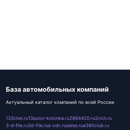
База автомобильных компаний
Актуальный каталог компаний по всей России
133chel.ru
13autor-kolonka.ru
2864420.ru
2rich.ru
3-d-file.ru
3d-file.ru
a-cdc.ru
aalse.ru
a380club.ru