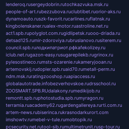
lenderoq.ru
sergeydobrin.ru
tochkazvuka.msk.ru
people-of-art.ru
bezzubova.ru
clubtibet.ru
orior-aks.ru
dynamoauto.ru
szk-favorit.ru
carlines.ru
flatnsk.ru
kingbolenskaner.ru
alex-motor.ru
astroline.net.ru
act1.spb.ru
polyglot.com.ru
gidlipetsk.ru
ooo-driada.ru
detsad125.ru
mir-zdoroviya.ru
bruslanovo.ru
siterem.ru
council.spb.ru
лодкипатриот.рф
kafekolizey.ru
iclub.net.ru
gazon-easy.ru
sugarepilekb.ru
grinox.ru
pylesostineco.ru
msts-ozarenie.ru
kameryjooan.ru
artemovskij.ru
dopler.spb.ru
aid70.ru
metall-perm.ru
ndm.msk.ru
ratingzooshop.ru
apiaccess.ru
globalautotrade.info
bezverhovskoe.ru
drsschool.ru
ZOOSMART.SPB.RU
dalakony.ru
medikijob.ru
remontt.spb.ru
photostudia.spb.ru
myragon.ru
terramia.ru
academy62.ru
gardengallereya.ru
rti.com.ru
artem-news.ru
biserinca.ru
krasnodarkurort.com
imshowtv.ru
mebel-v-tule.ru
mobtopik.ru
pcsecurity.net.ru
tool-sib.ru
multimetrunit.ru
sp-tour.ru