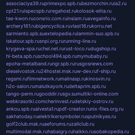
associaciya39.ru
primexpo.spb.ru
bezmorchin.ru
ia2.ru
cpt21.ru
ispecspb.ru
regahost.ru
kolosok-elita.ru
tae-kwon.ru
consrio.com.ru
insiam.ru
avegainfo.ru
archery161.ru
bigencyclica.ru
vlast16.ru
korru.net
sarmiento.spb.su
extelopedia.ru
lammin-suo.spb.ru
iskatour.spb.ru
snpi.org.ru
running-line.ru
krygeva-spa.ru
chel.net.ru
rust-loco.ru
dugshop.ru
hl-beta.spb.ru
school494.spb.ru
mymubaby.ru
epoha-metalband.ru
ngr.spb.ru
rusgosnews.com
dieselvostok.ru
24hostel.msk.ru
w-dev.ru
f-ship.ru
regsmi.ru
filmnetwork.ru
malinasp.ru
kinosvin.ru
h2o-salon.ru
malutkayork.ru
deltaprim.spb.ru
tango-perm.ru
gooddir.ru
sgv.su
multiki-online.com
webkrasotki.com
cherinvest.ru
detskiy-ostrov.ru
ankou.spb.ru
alvesta1.ru
pdf-creator.ru
nix-files.org.ru
sakhatoday.ru
elektrikersymboler.ru
sputnikyes.ru
golf2club.msk.ru
aeforums.ru
zallclub.ru
multimodal.msk.ru
habaigry.ru
haikko.ru
sobakopedia.ru