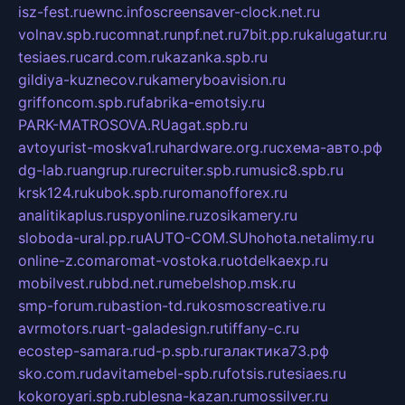
isz-fest.ru
ewnc.info
screensaver-clock.net.ru
volnav.spb.ru
comnat.ru
npf.net.ru
7bit.pp.ru
kalugatur.ru
tesiaes.ru
card.com.ru
kazanka.spb.ru
gildiya-kuznecov.ru
kameryboavision.ru
griffoncom.spb.ru
fabrika-emotsiy.ru
PARK-MATROSOVA.RU
agat.spb.ru
avtoyurist-moskva1.ru
hardware.org.ru
схема-авто.рф
dg-lab.ru
angrup.ru
recruiter.spb.ru
music8.spb.ru
krsk124.ru
kubok.spb.ru
romanofforex.ru
analitikaplus.ru
spyonline.ru
zosikamery.ru
sloboda-ural.pp.ru
AUTO-COM.SU
hohota.net
alimy.ru
online-z.com
aromat-vostoka.ru
otdelkaexp.ru
mobilvest.ru
bbd.net.ru
mebelshop.msk.ru
smp-forum.ru
bastion-td.ru
kosmoscreative.ru
avrmotors.ru
art-galadesign.ru
tiffany-c.ru
ecostep-samara.ru
d-p.spb.ru
галактика73.рф
sko.com.ru
davitamebel-spb.ru
fotsis.ru
tesiaes.ru
kokoroyari.spb.ru
blesna-kazan.ru
mossilver.ru