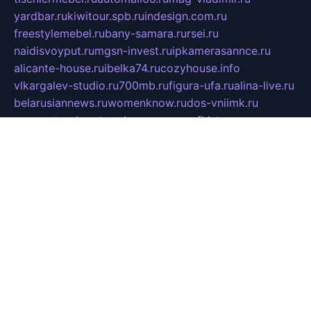
yardbar.ru
kiwitour.spb.ru
indesign.com.ru
freestylemebel.ru
bany-samara.ru
rsei.ru
naidisvoyput.ru
mgsn-invest.ru
ipkamerasannce.ru
alicante-house.ru
ibelka74.ru
cozyhouse.info
vlkargalev-studio.ru
700mb.ru
figura-ufa.ru
alina-live.ru
belarusiannews.ru
womenknow.ru
dos-vniimk.ru
sega.net.ru
dv.net.ru
phenomenonsofhistory.com
telesputnik.net.ru
wall.pp.ru
pylesosroidmi.ru
gtc-clan.ru
cligs.ru
bibikazap.ru
popova.org.ru
netwhistler.spb.ru
bellvil.ru
bonzon.ru
iss-vladik.ru
defiparis.net.ru
las-gryzas.ru
amku.ru
electednews.spb.ru
feather.org.ru
spar72.ru
tankiigri.ru
dominus.com.ru
ibtree.ru
sanykool.pp.ru
unixlib.org.ru
menatep.spb.ru
gartenterrassen.ru
printeka.ru
skvozilka.com.ru
parkovka-pub.ru
lovemobi.ru
art-ru.ru
emulatorz.com.ru
alucomp.com.ru
tatforum.com.ru
alternativa-profi.ru
dermakler.ru
artsurvey.ru
aredir.ru
khimspas.ru
centr-maxi.ru
2018r.ru