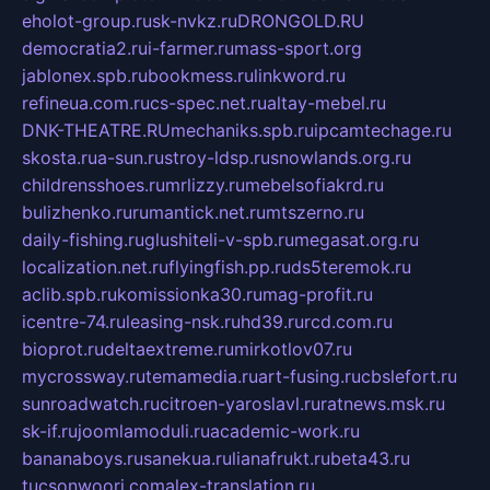
eholot-group.ru
sk-nvkz.ru
DRONGOLD.RU
democratia2.ru
i-farmer.ru
mass-sport.org
jablonex.spb.ru
bookmess.ru
linkword.ru
refineua.com.ru
cs-spec.net.ru
altay-mebel.ru
DNK-THEATRE.RU
mechaniks.spb.ru
ipcamtechage.ru
skosta.ru
a-sun.ru
stroy-ldsp.ru
snowlands.org.ru
childrensshoes.ru
mrlizzy.ru
mebelsofiakrd.ru
bulizhenko.ru
rumantick.net.ru
mtszerno.ru
daily-fishing.ru
glushiteli-v-spb.ru
megasat.org.ru
localization.net.ru
flyingfish.pp.ru
ds5teremok.ru
aclib.spb.ru
komissionka30.ru
mag-profit.ru
icentre-74.ru
leasing-nsk.ru
hd39.ru
rcd.com.ru
bioprot.ru
deltaextreme.ru
mirkotlov07.ru
mycrossway.ru
temamedia.ru
art-fusing.ru
cbslefort.ru
sunroadwatch.ru
citroen-yaroslavl.ru
ratnews.msk.ru
sk-if.ru
joomlamoduli.ru
academic-work.ru
bananaboys.ru
sanekua.ru
lianafrukt.ru
beta43.ru
tucsonwoori.com
alex-translation.ru