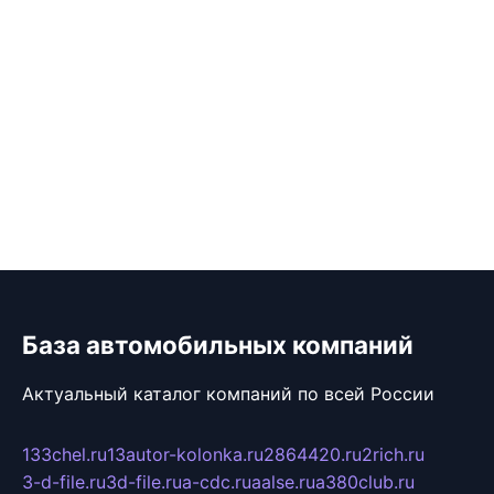
База автомобильных компаний
Актуальный каталог компаний по всей России
133chel.ru
13autor-kolonka.ru
2864420.ru
2rich.ru
3-d-file.ru
3d-file.ru
a-cdc.ru
aalse.ru
a380club.ru