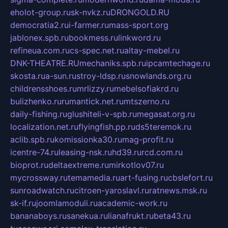
eholot-group.ru
sk-nvkz.ru
DRONGOLD.RU
democratia2.ru
i-farmer.ru
mass-sport.org
jablonex.spb.ru
bookmess.ru
linkword.ru
refineua.com.ru
cs-spec.net.ru
altay-mebel.ru
DNK-THEATRE.RU
mechaniks.spb.ru
ipcamtechage.ru
skosta.ru
a-sun.ru
stroy-ldsp.ru
snowlands.org.ru
childrensshoes.ru
mrlizzy.ru
mebelsofiakrd.ru
bulizhenko.ru
rumantick.net.ru
mtszerno.ru
daily-fishing.ru
glushiteli-v-spb.ru
megasat.org.ru
localization.net.ru
flyingfish.pp.ru
ds5teremok.ru
aclib.spb.ru
komissionka30.ru
mag-profit.ru
icentre-74.ru
leasing-nsk.ru
hd39.ru
rcd.com.ru
bioprot.ru
deltaextreme.ru
mirkotlov07.ru
mycrossway.ru
temamedia.ru
art-fusing.ru
cbslefort.ru
sunroadwatch.ru
citroen-yaroslavl.ru
ratnews.msk.ru
sk-if.ru
joomlamoduli.ru
academic-work.ru
bananaboys.ru
sanekua.ru
lianafrukt.ru
beta43.ru