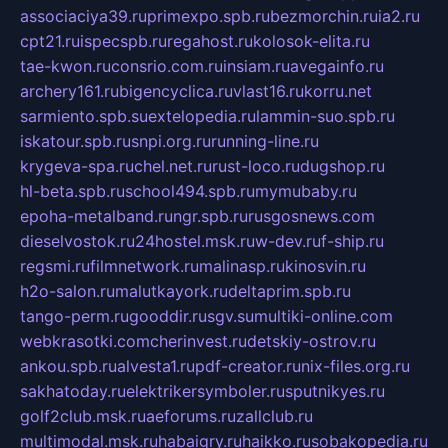
associaciya39.ru
primexpo.spb.ru
bezmorchin.ru
ia2.ru
cpt21.ru
ispecspb.ru
regahost.ru
kolosok-elita.ru
tae-kwon.ru
consrio.com.ru
insiam.ru
avegainfo.ru
archery161.ru
bigencyclica.ru
vlast16.ru
korru.net
sarmiento.spb.su
extelopedia.ru
lammin-suo.spb.ru
iskatour.spb.ru
snpi.org.ru
running-line.ru
krygeva-spa.ru
chel.net.ru
rust-loco.ru
dugshop.ru
hl-beta.spb.ru
school494.spb.ru
mymubaby.ru
epoha-metalband.ru
ngr.spb.ru
rusgosnews.com
dieselvostok.ru
24hostel.msk.ru
w-dev.ru
f-ship.ru
regsmi.ru
filmnetwork.ru
malinasp.ru
kinosvin.ru
h2o-salon.ru
malutkayork.ru
deltaprim.spb.ru
tango-perm.ru
gooddir.ru
sgv.su
multiki-online.com
webkrasotki.com
cherinvest.ru
detskiy-ostrov.ru
ankou.spb.ru
alvesta1.ru
pdf-creator.ru
nix-files.org.ru
sakhatoday.ru
elektrikersymboler.ru
sputnikyes.ru
golf2club.msk.ru
aeforums.ru
zallclub.ru
multimodal.msk.ru
habaigry.ru
haikko.ru
sobakopedia.ru