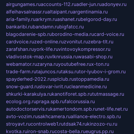
airgungames.ru
accounts-112.ru
adler-jun.ru
adonyev.ru
alfeihavsalnassr.ru
altaipant.ru
argentinamia.ru
aria-family.ru
arkrym.ru
ashanet.ru
belgorod-day.ru
bankaribi.ru
bandamn.ru
bigfatcc.ru
blagodarenie-spb.ru
borodino-media.ru
card-voice.ru
cardvoice.ru
zed-online.ru
zvonitut.ru
zebra-tlt.ru
zarafshan.ru
york-life.ru
vintovoykompressor.ru
vladivostok-map.ru
vlknrussia.ru
wasabi-shop.ru
webamator.ru
zaryna.ru
youtubefree.ru
x-ton.ru
trade-farm.ru
tajuncos.ru
taksu.ru
tor-lyubov-i-grom.ru
spayderhed-2022.ru
splclub.ru
stoppamedia.ru
snow-guard.ru
slovar-ivrit.ru
cleanmedicine.ru
shkurki-karakulya.ru
kanotiforet.spb.ru
tutmassage.ru
ecolog.org.ru
praga.spb.ru
falcorussia.ru
autodoctorservis.ru
kamertondom.spb.ru
net-life.net.ru
avto-vozim.ru
sakhcamera.ru
alliance-electro.spb.ru
stroyavt.ru
controlweb1.ru
tdsak74.ru
kinzozo-ru.ru
kvotka.ru
iron-snab.ru
costa-bella.ru
eugrus.pp.ru