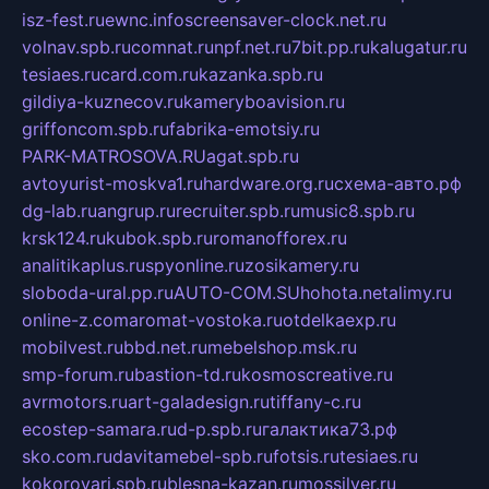
isz-fest.ru
ewnc.info
screensaver-clock.net.ru
volnav.spb.ru
comnat.ru
npf.net.ru
7bit.pp.ru
kalugatur.ru
tesiaes.ru
card.com.ru
kazanka.spb.ru
gildiya-kuznecov.ru
kameryboavision.ru
griffoncom.spb.ru
fabrika-emotsiy.ru
PARK-MATROSOVA.RU
agat.spb.ru
avtoyurist-moskva1.ru
hardware.org.ru
схема-авто.рф
dg-lab.ru
angrup.ru
recruiter.spb.ru
music8.spb.ru
krsk124.ru
kubok.spb.ru
romanofforex.ru
analitikaplus.ru
spyonline.ru
zosikamery.ru
sloboda-ural.pp.ru
AUTO-COM.SU
hohota.net
alimy.ru
online-z.com
aromat-vostoka.ru
otdelkaexp.ru
mobilvest.ru
bbd.net.ru
mebelshop.msk.ru
smp-forum.ru
bastion-td.ru
kosmoscreative.ru
avrmotors.ru
art-galadesign.ru
tiffany-c.ru
ecostep-samara.ru
d-p.spb.ru
галактика73.рф
sko.com.ru
davitamebel-spb.ru
fotsis.ru
tesiaes.ru
kokoroyari.spb.ru
blesna-kazan.ru
mossilver.ru