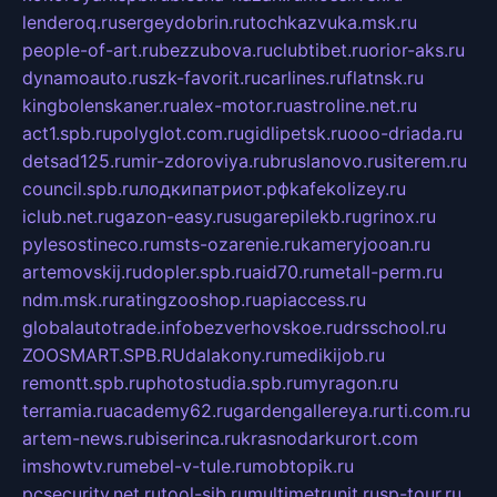
lenderoq.ru
sergeydobrin.ru
tochkazvuka.msk.ru
people-of-art.ru
bezzubova.ru
clubtibet.ru
orior-aks.ru
dynamoauto.ru
szk-favorit.ru
carlines.ru
flatnsk.ru
kingbolenskaner.ru
alex-motor.ru
astroline.net.ru
act1.spb.ru
polyglot.com.ru
gidlipetsk.ru
ooo-driada.ru
detsad125.ru
mir-zdoroviya.ru
bruslanovo.ru
siterem.ru
council.spb.ru
лодкипатриот.рф
kafekolizey.ru
iclub.net.ru
gazon-easy.ru
sugarepilekb.ru
grinox.ru
pylesostineco.ru
msts-ozarenie.ru
kameryjooan.ru
artemovskij.ru
dopler.spb.ru
aid70.ru
metall-perm.ru
ndm.msk.ru
ratingzooshop.ru
apiaccess.ru
globalautotrade.info
bezverhovskoe.ru
drsschool.ru
ZOOSMART.SPB.RU
dalakony.ru
medikijob.ru
remontt.spb.ru
photostudia.spb.ru
myragon.ru
terramia.ru
academy62.ru
gardengallereya.ru
rti.com.ru
artem-news.ru
biserinca.ru
krasnodarkurort.com
imshowtv.ru
mebel-v-tule.ru
mobtopik.ru
pcsecurity.net.ru
tool-sib.ru
multimetrunit.ru
sp-tour.ru