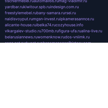
tischlermebel.ru
automall66.ru
mag-vladimir.ru
yardbar.ru
kiwitour.spb.ru
indesign.com.ru
freestylemebel.ru
bany-samara.ru
rsei.ru
naidisvoyput.ru
mgsn-invest.ru
ipkamerasannce.ru
alicante-house.ru
ibelka74.ru
cozyhouse.info
vlkargalev-studio.ru
700mb.ru
figura-ufa.ru
alina-live.ru
belarusiannews.ru
womenknow.ru
dos-vniimk.ru
sega.net.ru
dv.net.ru
phenomenonsofhistory.com
telesputnik.net.ru
wall.pp.ru
pylesosroidmi.ru
gtc-clan.ru
cligs.ru
bibikazap.ru
popova.org.ru
netwhistler.spb.ru
bellvil.ru
bonzon.ru
iss-vladik.ru
defiparis.net.ru
las-gryzas.ru
amku.ru
electednews.spb.ru
feather.org.ru
spar72.ru
tankiigri.ru
dominus.com.ru
ibtree.ru
sanykool.pp.ru
unixlib.org.ru
menatep.spb.ru
gartenterrassen.ru
printeka.ru
skvozilka.com.ru
parkovka-pub.ru
lovemobi.ru
art-ru.ru
emulatorz.com.ru
alucomp.com.ru
tatforum.com.ru
alternativa-profi.ru
dermakler.ru
artsurvey.ru
aredir.ru