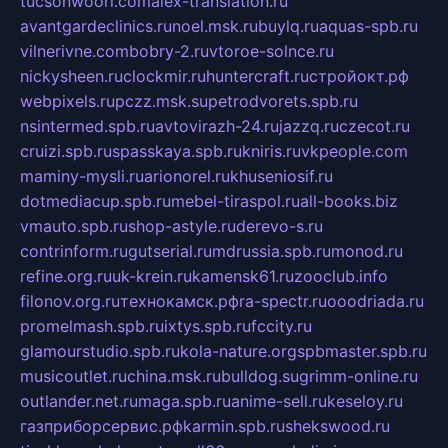
tucsonwoori.com
alex-translation.ru
avantgardeclinics.ru
noel.msk.ru
buylq.ru
aquas-spb.ru
vilnerivne.com
bobry-2.ru
vtoroe-solnce.ru
nickysheen.ru
clockmir.ru
huntercraft.ru
стройокт.рф
webpixels.ru
pczz.msk.su
petrodvorets.spb.ru
nsintermed.spb.ru
avtovirazh-24.ru
jazzq.ru
czecot.ru
cruizi.spb.ru
spasskaya.spb.ru
kniris.ru
vkpeople.com
maminy-mysli.ru
arionorel.ru
khuseniosif.ru
dotmediacup.spb.ru
mebel-tiraspol.ru
all-books.biz
vmauto.spb.ru
shop-astyle.ru
derevo-s.ru
contrinform.ru
gutserial.ru
mdrussia.spb.ru
monod.ru
refine.org.ru
uk-krein.ru
kamensk61.ru
zooclub.info
filonov.org.ru
технокамск.рф
ra-spectr.ru
ooodriada.ru
promelmash.spb.ru
ixtys.spb.ru
fccity.ru
glamourstudio.spb.ru
kola-nature.org
spbmaster.spb.ru
musicoutlet.ru
china.msk.ru
bulldog.su
grimm-online.ru
outlander.net.ru
maga.spb.ru
anime-sell.ru
keseloy.ru
газприборсервис.рф
karmin.spb.ru
shekswood.ru