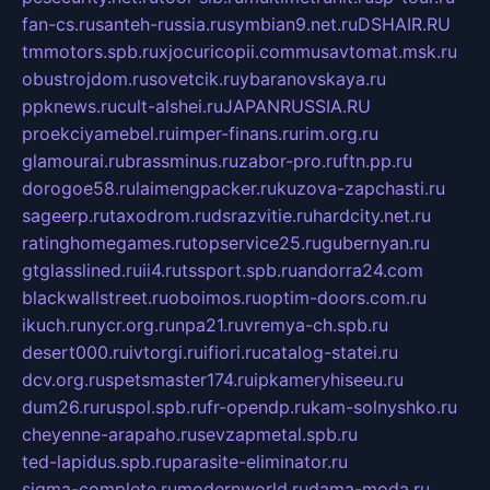
fan-cs.ru
santeh-russia.ru
symbian9.net.ru
DSHAIR.RU
tmmotors.spb.ru
xjocuricopii.com
musavtomat.msk.ru
obustrojdom.ru
sovetcik.ru
ybaranovskaya.ru
ppknews.ru
cult-alshei.ru
JAPANRUSSIA.RU
proekciyamebel.ru
imper-finans.ru
rim.org.ru
glamourai.ru
brassminus.ru
zabor-pro.ru
ftn.pp.ru
dorogoe58.ru
laimengpacker.ru
kuzova-zapchasti.ru
sageerp.ru
taxodrom.ru
dsrazvitie.ru
hardcity.net.ru
ratinghomegames.ru
topservice25.ru
gubernyan.ru
gtglasslined.ru
ii4.ru
tssport.spb.ru
andorra24.com
blackwallstreet.ru
oboimos.ru
optim-doors.com.ru
ikuch.ru
nycr.org.ru
npa21.ru
vremya-ch.spb.ru
desert000.ru
ivtorgi.ru
ifiori.ru
catalog-statei.ru
dcv.org.ru
spetsmaster174.ru
ipkameryhiseeu.ru
dum26.ru
ruspol.spb.ru
fr-opendp.ru
kam-solnyshko.ru
cheyenne-arapaho.ru
sevzapmetal.spb.ru
ted-lapidus.spb.ru
parasite-eliminator.ru
sigma-complete.ru
modernworld.ru
dama-moda.ru