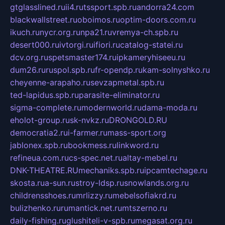
gtglasslined.ru
ii4.ru
tssport.spb.ru
andorra24.com
blackwallstreet.ru
oboimos.ru
optim-doors.com.ru
ikuch.ru
nycr.org.ru
npa21.ru
vremya-ch.spb.ru
desert000.ru
ivtorgi.ru
ifiori.ru
catalog-statei.ru
dcv.org.ru
spetsmaster174.ru
ipkameryhiseeu.ru
dum26.ru
ruspol.spb.ru
fr-opendp.ru
kam-solnyshko.ru
cheyenne-arapaho.ru
sevzapmetal.spb.ru
ted-lapidus.spb.ru
parasite-eliminator.ru
sigma-complete.ru
modernworld.ru
dama-moda.ru
eholot-group.ru
sk-nvkz.ru
DRONGOLD.RU
democratia2.ru
i-farmer.ru
mass-sport.org
jablonex.spb.ru
bookmess.ru
linkword.ru
refineua.com.ru
cs-spec.net.ru
altay-mebel.ru
DNK-THEATRE.RU
mechaniks.spb.ru
ipcamtechage.ru
skosta.ru
a-sun.ru
stroy-ldsp.ru
snowlands.org.ru
childrensshoes.ru
mrlizzy.ru
mebelsofiakrd.ru
bulizhenko.ru
rumantick.net.ru
mtszerno.ru
daily-fishing.ru
glushiteli-v-spb.ru
megasat.org.ru