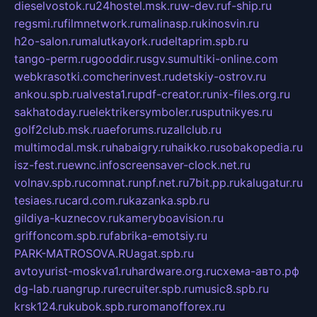
dieselvostok.ru
24hostel.msk.ru
w-dev.ru
f-ship.ru
regsmi.ru
filmnetwork.ru
malinasp.ru
kinosvin.ru
h2o-salon.ru
malutkayork.ru
deltaprim.spb.ru
tango-perm.ru
gooddir.ru
sgv.su
multiki-online.com
webkrasotki.com
cherinvest.ru
detskiy-ostrov.ru
ankou.spb.ru
alvesta1.ru
pdf-creator.ru
nix-files.org.ru
sakhatoday.ru
elektrikersymboler.ru
sputnikyes.ru
golf2club.msk.ru
aeforums.ru
zallclub.ru
multimodal.msk.ru
habaigry.ru
haikko.ru
sobakopedia.ru
isz-fest.ru
ewnc.info
screensaver-clock.net.ru
volnav.spb.ru
comnat.ru
npf.net.ru
7bit.pp.ru
kalugatur.ru
tesiaes.ru
card.com.ru
kazanka.spb.ru
gildiya-kuznecov.ru
kameryboavision.ru
griffoncom.spb.ru
fabrika-emotsiy.ru
PARK-MATROSOVA.RU
agat.spb.ru
avtoyurist-moskva1.ru
hardware.org.ru
схема-авто.рф
dg-lab.ru
angrup.ru
recruiter.spb.ru
music8.spb.ru
krsk124.ru
kubok.spb.ru
romanofforex.ru