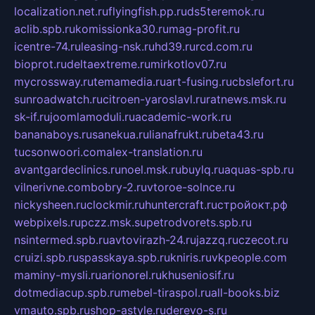
localization.net.ru
flyingfish.pp.ru
ds5teremok.ru
aclib.spb.ru
komissionka30.ru
mag-profit.ru
icentre-74.ru
leasing-nsk.ru
hd39.ru
rcd.com.ru
bioprot.ru
deltaextreme.ru
mirkotlov07.ru
mycrossway.ru
temamedia.ru
art-fusing.ru
cbslefort.ru
sunroadwatch.ru
citroen-yaroslavl.ru
ratnews.msk.ru
sk-if.ru
joomlamoduli.ru
academic-work.ru
bananaboys.ru
sanekua.ru
lianafrukt.ru
beta43.ru
tucsonwoori.com
alex-translation.ru
avantgardeclinics.ru
noel.msk.ru
buylq.ru
aquas-spb.ru
vilnerivne.com
bobry-2.ru
vtoroe-solnce.ru
nickysheen.ru
clockmir.ru
huntercraft.ru
стройокт.рф
webpixels.ru
pczz.msk.su
petrodvorets.spb.ru
nsintermed.spb.ru
avtovirazh-24.ru
jazzq.ru
czecot.ru
cruizi.spb.ru
spasskaya.spb.ru
kniris.ru
vkpeople.com
maminy-mysli.ru
arionorel.ru
khuseniosif.ru
dotmediacup.spb.ru
mebel-tiraspol.ru
all-books.biz
vmauto.spb.ru
shop-astyle.ru
derevo-s.ru