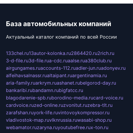
База автомобильных компаний
Актуальный каталог компаний по всей России
133chel.ru
13autor-kolonka.ru
2864420.ru
2rich.ru
3-d-file.ru
3d-file.ru
a-cdc.ru
aalse.ru
a380club.ru
airgungames.ru
accounts-112.ru
adler-jun.ru
adonyev.ru
alfeihavsalnassr.ru
altaipant.ru
argentinamia.ru
aria-family.ru
arkrym.ru
ashanet.ru
belgorod-day.ru
bankaribi.ru
bandamn.ru
bigfatcc.ru
blagodarenie-spb.ru
borodino-media.ru
card-voice.ru
cardvoice.ru
zed-online.ru
zvonitut.ru
zebra-tlt.ru
zarafshan.ru
york-life.ru
vintovoykompressor.ru
vladivostok-map.ru
vlknrussia.ru
wasabi-shop.ru
webamator.ru
zaryna.ru
youtubefree.ru
x-ton.ru