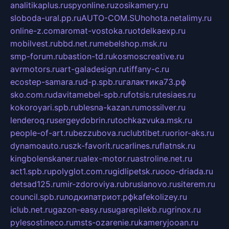
analitikaplus.ru
spyonline.ru
zosikamery.ru
sloboda-ural.pp.ru
AUTO-COM.SU
hohota.net
alimy.ru
online-z.com
aromat-vostoka.ru
otdelkaexp.ru
mobilvest.ru
bbd.net.ru
mebelshop.msk.ru
smp-forum.ru
bastion-td.ru
kosmoscreative.ru
avrmotors.ru
art-galadesign.ru
tiffany-c.ru
ecostep-samara.ru
d-p.spb.ru
галактика73.рф
sko.com.ru
davitamebel-spb.ru
fotsis.ru
tesiaes.ru
kokoroyari.spb.ru
blesna-kazan.ru
mossilver.ru
lenderoq.ru
sergeydobrin.ru
tochkazvuka.msk.ru
people-of-art.ru
bezzubova.ru
clubtibet.ru
orior-aks.ru
dynamoauto.ru
szk-favorit.ru
carlines.ru
flatnsk.ru
kingbolenskaner.ru
alex-motor.ru
astroline.net.ru
act1.spb.ru
polyglot.com.ru
gidlipetsk.ru
ooo-driada.ru
detsad125.ru
mir-zdoroviya.ru
bruslanovo.ru
siterem.ru
council.spb.ru
лодкипатриот.рф
kafekolizey.ru
iclub.net.ru
gazon-easy.ru
sugarepilekb.ru
grinox.ru
pylesostineco.ru
msts-ozarenie.ru
kameryjooan.ru