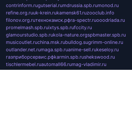
contrinform.ru
gutserial.ru
mdrussia.spb.ru
monod.ru
refine.org.ru
uk-krein.ru
kamensk61.ru
zooclub.info
filonov.org.ru
технокамск.рф
ra-spectr.ru
ooodriada.ru
promelmash.spb.ru
ixtys.spb.ru
fccity.ru
glamourstudio.spb.ru
kola-nature.org
spbmaster.spb.ru
musicoutlet.ru
china.msk.ru
bulldog.su
grimm-online.ru
outlander.net.ru
maga.spb.ru
anime-sell.ru
keseloy.ru
газприборсервис.рф
karmin.spb.ru
shekswood.ru
tischlermebel.ru
automall66.ru
mag-vladimir.ru
yardbar.ru
kiwitour.spb.ru
indesign.com.ru
freestylemebel.ru
bany-samara.ru
rsei.ru
naidisvoyput.ru
mgsn-invest.ru
ipkamerasannce.ru
alicante-house.ru
ibelka74.ru
cozyhouse.info
vlkargalev-studio.ru
700mb.ru
figura-ufa.ru
alina-live.ru
belarusiannews.ru
womenknow.ru
dos-vniimk.ru
sega.net.ru
dv.net.ru
phenomenonsofhistory.com
telesputnik.net.ru
wall.pp.ru
pylesosroidmi.ru
gtc-clan.ru
cligs.ru
bibikazap.ru
popova.org.ru