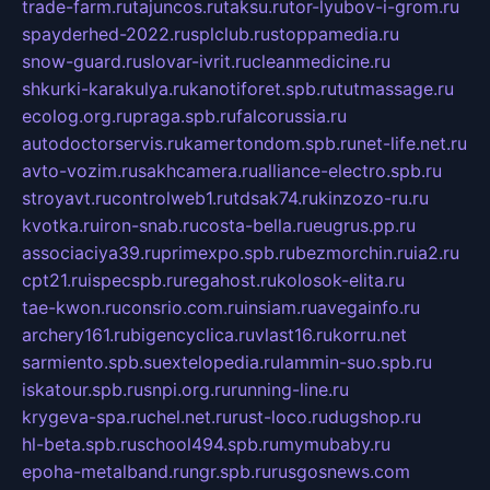
trade-farm.ru
tajuncos.ru
taksu.ru
tor-lyubov-i-grom.ru
spayderhed-2022.ru
splclub.ru
stoppamedia.ru
snow-guard.ru
slovar-ivrit.ru
cleanmedicine.ru
shkurki-karakulya.ru
kanotiforet.spb.ru
tutmassage.ru
ecolog.org.ru
praga.spb.ru
falcorussia.ru
autodoctorservis.ru
kamertondom.spb.ru
net-life.net.ru
avto-vozim.ru
sakhcamera.ru
alliance-electro.spb.ru
stroyavt.ru
controlweb1.ru
tdsak74.ru
kinzozo-ru.ru
kvotka.ru
iron-snab.ru
costa-bella.ru
eugrus.pp.ru
associaciya39.ru
primexpo.spb.ru
bezmorchin.ru
ia2.ru
cpt21.ru
ispecspb.ru
regahost.ru
kolosok-elita.ru
tae-kwon.ru
consrio.com.ru
insiam.ru
avegainfo.ru
archery161.ru
bigencyclica.ru
vlast16.ru
korru.net
sarmiento.spb.su
extelopedia.ru
lammin-suo.spb.ru
iskatour.spb.ru
snpi.org.ru
running-line.ru
krygeva-spa.ru
chel.net.ru
rust-loco.ru
dugshop.ru
hl-beta.spb.ru
school494.spb.ru
mymubaby.ru
epoha-metalband.ru
ngr.spb.ru
rusgosnews.com