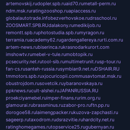
artemovskij.ru
dopler.spb.ru
aid70.ru
metall-perm.ru
ndm.msk.ru
ratingzooshop.ru
apiaccess.ru
globalautotrade.info
bezverhovskoe.ru
drsschool.ru
ZOOSMART.SPB.RU
dalakony.ru
medikijob.ru
remontt.spb.ru
photostudia.spb.ru
myragon.ru
terramia.ru
academy62.ru
gardengallereya.ru
rti.com.ru
artem-news.ru
biserinca.ru
krasnodarkurort.com
imshowtv.ru
mebel-v-tule.ru
mobtopik.ru
pcsecurity.net.ru
tool-sib.ru
multimetrunit.ru
sp-tour.ru
fan-cs.ru
santeh-russia.ru
symbian9.net.ru
DSHAIR.RU
tmmotors.spb.ru
xjocuricopii.com
musavtomat.msk.ru
obustrojdom.ru
sovetcik.ru
ybaranovskaya.ru
ppknews.ru
cult-alshei.ru
JAPANRUSSIA.RU
proekciyamebel.ru
imper-finans.ru
rim.org.ru
glamourai.ru
brassminus.ru
zabor-pro.ru
ftn.pp.ru
dorogoe58.ru
laimengpacker.ru
kuzova-zapchasti.ru
sageerp.ru
taxodrom.ru
dsrazvitie.ru
hardcity.net.ru
ratinghomegames.ru
topservice25.ru
gubernyan.ru